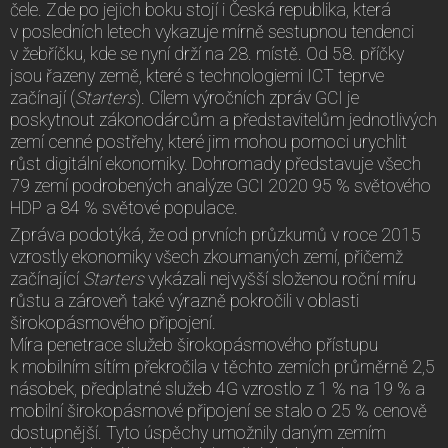
čele. Zde po jejich boku stojí i Česká republika, která
v posledních letech vykazuje mírně sestupnou tendenci
v žebříčku, kde se nyní drží na 28. místě. Od 58. příčky
jsou řazeny země, které s technologiemi ICT teprve
začínají (
Starters
). Cílem výročních zpráv GCI je
poskytnout zákonodárcům a představitelům jednotlivých
zemí cenné postřehy, které jim mohou pomoci urychlit
růst digitální ekonomiky. Dohromady představuje všech
79 zemí podrobených analýze GCI 2020 95 % světového
HDP a 84 % světové populace.
Zpráva podotýká, že od prvních průzkumů v roce 2015
vzrostly ekonomiky všech zkoumaných zemí, přičemž
začínající
Starters
vykázali nejvyšší složenou roční míru
růstu a zároveň také výrazně pokročili v oblasti
širokopásmového připojení.
Míra penetrace služeb širokopásmového přístupu
k mobilním sítím překročila v těchto zemích průměrně 2,5
násobek, předplatné služeb 4G vzrostlo z 1 % na 19 % a
mobilní širokopásmové připojení se stalo o 25 % cenově
dostupnější. Tyto úspěchy umožnily daným zemím