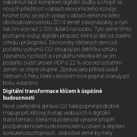
nabídnout lepší komplexní digitální služby a chopit se
nových příležitostí v oblasti ekonomického rozvoje.
Kromě toho se jejich výdaje v oblasti elektronického
obchodování od roku 2014 téměř zdvojnásobily, a nyní
tak činí více než 2 000 dolarů na osobu. Tyto země tímto
postupně snižují digitální propast, která je dělí od zlatého
středu i průkopníků. Ekonomiky některých zemí od
počátku výzkumů CGI stoupají po žebříčku vzhůru
závratnou rychlostí a v průběhu několika let se jim
podařilo zvýšit úroveň HDP o 22 % více než ostatním
zemím ve stejné skupině. Zpráva jako příklad uvádí
Vietnam či Peru, které v letošním roce poprvé stanuly po
boku
Adopters
.
Digitální transformace klíčem k úspěšné
budoucnosti
Nově zveřejněná zpráva CGI také poprvé podrobně
mapuje pět klíčových etap vedoucích k digitální
transformaci, která má potenciál výrazně přispět
postpandemickému ekonomickému oživení a zlepšení
konkurenceschopnosti. Jednotlivé země by měly