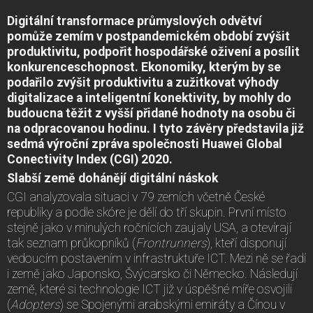
Digitální transformace průmyslových odvětví
pomůže zemím v postpandemickém období zvýšit
produktivitu, podpořit hospodářské oživení a posílit
konkurenceschopnost. Ekonomiky, kterým by se
podařilo zvýšit produktivitu a zužitkovat výhody
digitalizace a inteligentní konektivity, by mohly do
budoucna těžit z vyšší přidané hodnoty na osobu či
na odpracovanou hodinu. I tyto závěry představila již
sedmá výroční zpráva společnosti Huawei Global
Conectivity Index (CGI) 2020.
Slabší země dohánějí digitální náskok
CGI analyzovala situaci v 79 zemích včetně České
republiky a podle skóre je dělí do tří skupin. První místo
stejně jako v minulých ročnících zaujaly USA, a otevírají
tak seznam průkopníků (
Frontrunners
), kteří disponují
vedoucím postavením v infrastruktuře ICT. Mezi ně se řadí
i země jako Japonsko, Švýcarsko či Německo. Následují
země, které si technologie ICT již v úspěšné míře osvojili
(
Adopters
) se Spojenými arabskými emiráty a Čínou v