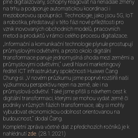
plně digitalizovaný, schopný reagovat na nenadálé změny
na trhu a podporuje automatickou koordinaci i
mezioborovou spolupráci. Technologie, jako jsou 5G, IoT
a robotika, představují v této fázi nové příležitosti pro
vznik inovovaných obchodních modelů, pracovních
metod a produktů v rámci celého procesu digitalizace.
„Informační a komunikační technologie plynule prostupují
průmyslovými odvětvími, a proto okolo digitální
transformace panuje jednomyslná shoda mezi zeměmi a
průmyslovými odvětvími,“ uvedl hlavní marketingový
ředitel ICT infrastruktury společnosti Huawei Čang
Chung-si. „V novém průzkumu jsme poprvé rozšířili naši
výzkumnou perspektivu nejen na země, ale i na
průmyslová odvětví. Také jsme přišli s návrhem cest k
digitální transformaci, kterými se mohou vydat země či
podniky v různých fázích transformace, aby si mohly
vybudovat ekonomickou odolnost orientovanou na
budoucnost,“ dodal Čang.
Kompletní zpráva včetně dat z předchozích ročníků je k
nahlédnutí
zde.
(28.1.2021)