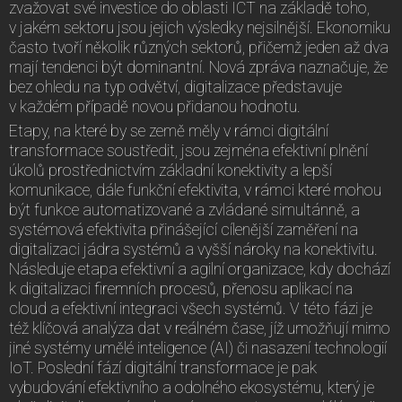
zvažovat své investice do oblasti ICT na základě toho,
v jakém sektoru jsou jejich výsledky nejsilnější. Ekonomiku
často tvoří několik různých sektorů, přičemž jeden až dva
mají tendenci být dominantní. Nová zpráva naznačuje, že
bez ohledu na typ odvětví, digitalizace představuje
v každém případě novou přidanou hodnotu.
Etapy, na které by se země měly v rámci digitální
transformace soustředit, jsou zejména efektivní plnění
úkolů prostřednictvím základní konektivity a lepší
komunikace, dále funkční efektivita, v rámci které mohou
být funkce automatizované a zvládané simultánně, a
systémová efektivita přinášející cílenější zaměření na
digitalizaci jádra systémů a vyšší nároky na konektivitu.
Následuje etapa efektivní a agilní organizace, kdy dochází
k digitalizaci firemních procesů, přenosu aplikací na
cloud a efektivní integraci všech systémů. V této fázi je
též klíčová analýza dat v reálném čase, jíž umožňují mimo
jiné systémy umělé inteligence (AI) či nasazení technologií
IoT. Poslední fází digitální transformace je pak
vybudování efektivního a odolného ekosystému, který je