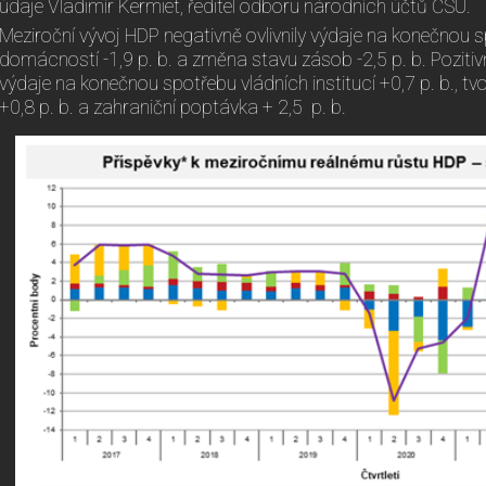
údaje Vladimír Kermiet, ředitel odboru národních účtů ČSÚ.
Meziroční vývoj HDP negativně ovlivnily výdaje na konečnou 
domácností -1,9 p. b. a změna stavu zásob -2,5 p. b. Pozitiv
výdaje na konečnou spotřebu vládních institucí +0,7 p. b., tv
+0,8 p. b. a zahraniční poptávka + 2,5 p. b.