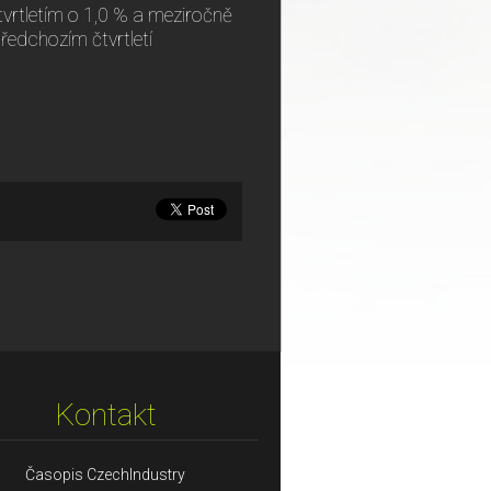
vrtletím o 1,0 % a meziročně
ředchozím čtvrtletí
Kontakt
Časopis CzechIndustry