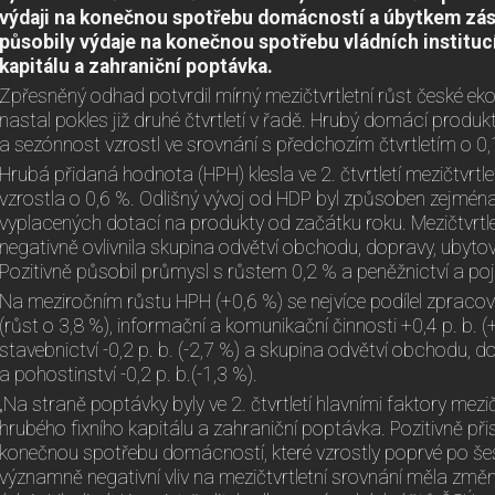
výdaji na konečnou spotřebu domácností a úbytkem zás
působily výdaje na konečnou spotřebu vládních instituc
kapitálu a zahraniční poptávka.
Zpřesněný odhad potvrdil mírný mezičtvrtletní růst české e
nastal pokles již druhé čtvrtletí v řadě. Hrubý domácí produk
a sezónnost vzrostl ve srovnání s předchozím čtvrtletím o 0,
Hrubá přidaná hodnota (HPH) klesla ve 2. čtvrtletí mezičtvrt
vzrostla o 0,6 %. Odlišný vývoj od HDP byl způsoben zejmé
vyplacených dotací na produkty od začátku roku. Mezičtvrtle
negativně ovlivnila skupina odvětví obchodu, dopravy, ubytová
Pozitivně působil průmysl s růstem 0,2 % a peněžnictví a poji
Na meziročním růstu HPH (+0,6 %) se nejvíce podílel zpracov
(růst o 3,8 %), informační a komunikační činnosti +0,4 p. b. (
stavebnictví -0,2 p. b. (-2,7 %) a skupina odvětví obchodu, d
a pohostinství -0,2 p. b.(-1,3 %).
„Na straně poptávky byly ve 2. čtvrtletí hlavními faktory mez
hrubého fixního kapitálu a zahraniční poptávka. Pozitivně při
konečnou spotřebu domácností, které vzrostly poprvé po šes
významně negativní vliv na mezičtvrtletní srovnání měla změ