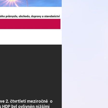
e 2. čtvrtletí meziročně o
s HDP byl ovlivněn nižšími