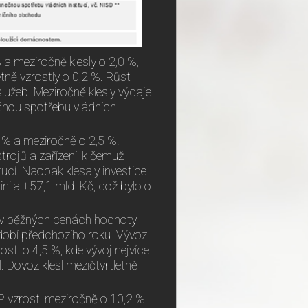
a meziročně klesly o 2,0 %,
ně vzrostly o 0,2 %. Růst
užeb. Meziročně klesly výdaje
čnou spotřebu vládních
4 % a meziročně o 2,5 %.
trojů a zařízení, k čemuž
tucí. Naopak klesaly investice
ila +57,1 mld. Kč, což bylo o
 v běžných cenách hodnoty
bdobí předchozího roku. Vývoz
ostl o 4,5 %, kde vývoj nejvíce
l. Dovoz klesl mezičtvrtletně
DP vzrostl meziročně o 10,2 %.