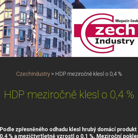
CzechIndustry
>
HDP meziročně klesl o 0,4 %
HDP meziročně klesl o 0,4 %
Podle zpřesněného odhadu klesl hrubý domácí produkt v
0,4 % a mezičtvrtletně vzrostl o 0,1 %. Meziroční pokle