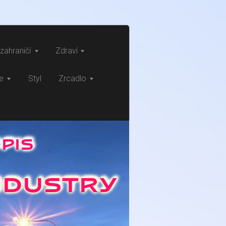
zahraničí
Zdraví
ce
Styl
Zrcadlo