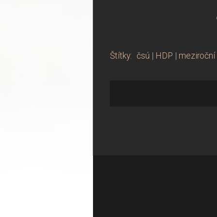
Štítky
:
čsú
|
HDP
|
meziroční