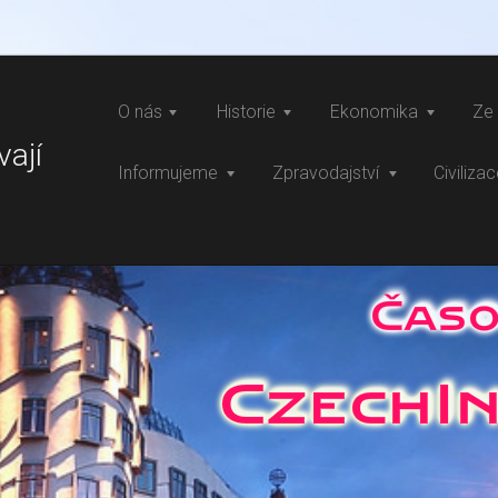
O nás
Historie
Ekonomika
Ze 
vají
Informujeme
Zpravodajství
Civiliza