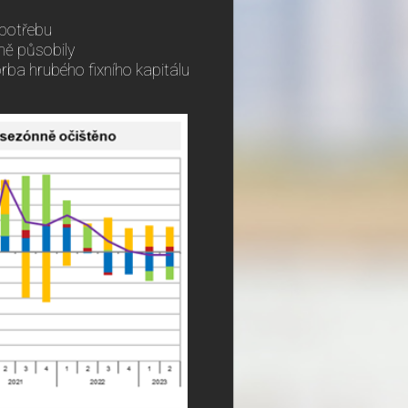
spotřebu
ně působily
orba hrubého fixního kapitálu