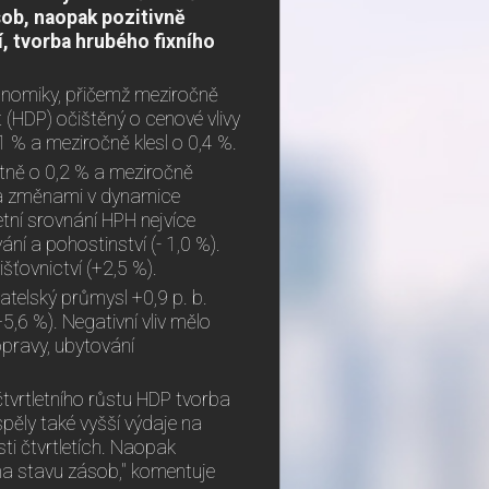
ob, naopak pozitivně
í, tvorba hrubého fixního
konomiky, přičemž meziročně
t (HDP) očištěný o cenové vlivy
1 % a meziročně klesl o 0,4 %.
letně o 0,2 % a meziročně
na změnami v dynamice
tní srovnání HPH nejvíce
ní a pohostinství (- 1,0 %).
šťovnictví (+2,5 %).
atelský průmysl +0,9 p. b.
+5,6 %). Negativní vliv mělo
opravy, ubytování
ičtvrtletního růstu HDP tvorba
spěly také vyšší výdaje na
ti čtvrtletích. Naopak
na stavu zásob," komentuje