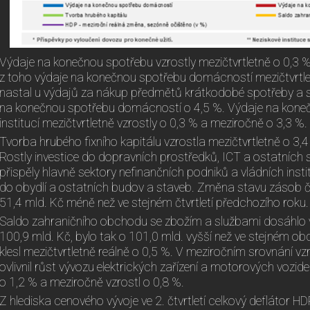
Výdaje na konečnou spotřebu vzrostly mezičtvrtletně o 0,3 % 
z toho výdaje na konečnou spotřebu domácností mezičtvrtlet
nastal u výdajů za nákup předmětů krátkodobé spotřeby a sl
na konečnou spotřebu domácností o 4,5 %. Výdaje na kone
institucí mezičtvrtletně vzrostly o 0,3 % a meziročně o 3,3 %.
Tvorba hrubého fixního kapitálu vzrostla mezičtvrtletně o 3,
Rostly investice do dopravních prostředků, ICT a ostatních s
přispěly hlavně sektory nefinančních podniků a vládních insti
do obydlí a ostatních budov a staveb. Změna stavu zásob čin
51,4 mld. Kč méně než ve stejném čtvrtletí předchozího roku.
Saldo zahraničního obchodu se zbožím a službami dosáhlo
100,9 mld. Kč, bylo tak o 101,0 mld. vyšší než ve stejném o
klesl mezičtvrtletně reálně o 0,5 %. V meziročním srovnání vzr
ovlivnil růst vývozu elektrických zařízení a motorových vozide
o 1,2 % a meziročně vzrostl o 0,8 %.
Z hlediska cenového vývoje ve 2. čtvrtletí celkový deflátor H