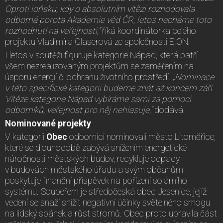
Oproti loňsku, kdy o absolutním vítězi rozhodovala
odborná porota Akademie věd ČR, letos necháme toto
rozhodnutí na veřejnosti,“
říká koordinátorka celého
projektu Vladimíra Glaserová ze společnosti E.ON.
I letos v soutěži figuruje kategorie Nápad, která patří
všem nezrealizovaným projektům se zaměřením na
úsporu energií či ochranu životního prostředí
. „Nominace
v této specifické kategorii budeme znát až koncem září.
Vítěze kategorie Nápad vybíráme sami za pomoci
odborníků, veřejnost pro něj nehlasuje,“
dodává.
Nominované projekty
V kategorii
Obec
odborníci nominovali město Litoměřice,
které se dlouhodobě zabývá snížením energetické
náročnosti městských budov, recykluje odpady
v budovách městského úřadu a svým občanům
poskytuje finanční příspěvek na pořízení solárního
systému. Soupeřem je středočeská obec Jesenice, jejíž
vedení se snaží snížit negativní účinky světelného smogu
na lidský spánek a růst stromů. Obec proto upravila část