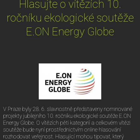
Hlasujte o vítězích 10.
ročníku ekologické soutěže
E.ON Energy Globe
V Praze byly 28. 6. slavnostně představeny nominované
projekty jubilejního 10. ročníku ekologické soutěže E.ON
Energy Globe. O vítězích pěti kategorií a celkovém vítězi
soutěže bude nyní prostřednictvím online hlasování
rozhodovat veřejnost. Hlasující mohou tipovat, který