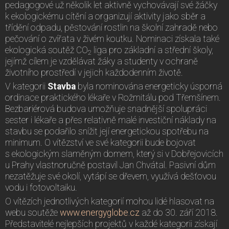
pedagogové už několik let aktivně vychovávají své žáčky
k ekologickému cítění a organizují aktivity jako sběr a
třídění odpadu, pěstování rostlin na školní zahradě nebo
pečování o zvířata v živém koutku. Nominaci získala také
ekologická soutěž CO
liga pro základní a střední školy,
2
jejímž cílem je vzdělávat žáky a studenty v ochraně
životního prostředí v jejich každodenním životě.
V kategorii
Stavba
byla nominována energeticky úsporná
ordinace praktického lékaře v Rožmitálu pod Třemšínem.
Bezbariérová budova umožňuje snadnější spolupráci
sester i lékaře a přes relativně malé investiční náklady na
stavbu se podařilo snížit její energetickou spotřebu na
minimum. O vítězství ve své kategorii bude bojovat
s ekologickým slaměným domem, který si v Dobřejovicích
u Prahy vlastnoručně postavil Jan Chvátal. Pasivní dům
nezatěžuje své okolí, vytápí se dřevem, využívá dešťovou
vodu i fotovoltaiku.
O vítězích jednotlivých kategorií mohou lidé hlasovat na
webu soutěže
www.energyglobe.cz
až do 30. září 2018.
Představitelé nejlepších projektů v každé kategorii získají