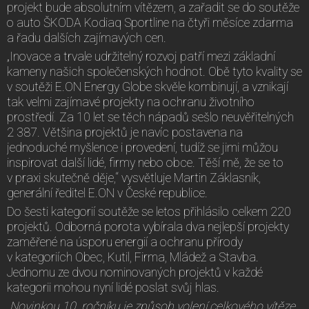
projekt bude absolutním vítězem, a zařadit se do soutěže
o auto ŠKODA Kodiaq Sportline na čtyři měsíce zdarma
a řadu dalších zajímavých cen.
„Inovace a trvale udržitelný rozvoj patří mezi základní
kameny našich společenských hodnot. Obě tyto kvality se
v soutěži E.ON Energy Globe skvěle kombinují, a vznikají
tak velmi zajímavé projekty na ochranu životního
prostředí. Za 10 let se těch nápadů sešlo neuvěřitelných
2 387. Většina projektů je navíc postavena na
jednoduché myšlence i provedení, tudíž se jimi můžou
inspirovat další lidé, firmy nebo obce. Těší mě, že se to
v praxi skutečně děje,“ vysvětluje Martin Záklasník,
generální ředitel E.ON v České republice.
Do šesti kategorií soutěže se letos přihlásilo celkem 220
projektů. Odborná porota vybírala dva nejlepší projekty
zaměřené na úsporu energií a ochranu přírody
v kategoriích Obec, Kutil, Firma, Mládež a Stavba.
Jednomu ze dvou nominovaných projektů v každé
kategorii mohou nyní lidé poslat svůj hlas.
„Novinkou 10. ročníku je způsob volení celkového vítěze.