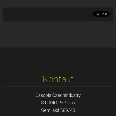
Kontakt
Časopis CzechIndustry
STUDIO P+P s.r.o
Semilská 389/40