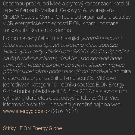
úspornou pračku od Miele a plynový kondenzační kotel či
tepelné čerpadlo Vaillant. Celkový vítěz vyhraje vůz
ŠKODA Octavia Combi G-Tec a od organizátora soutěže
v ČR, energetické společnosti E.ON, k tomu dostane
tankování CNG na rok zdarma.
Hodnotné ceny čekají i na hlasující.
„Kromě hlasování
letos lidé mohou tipovat celkového vítěze soutěže.
Hlavní výhru, tedy užívání vozu ŠKODA Kodiaq Sportline
na čtyři měsíce zdarma, získá ten, kdo správně tipne
celkového vítěze a zároveň se svým odhadem nejvíce
přiblíží skutečnému počtu hlasujících,“
dodává Vladimíra
Glaserová z organizačního týmu soutěže. Vítězové
jednotlivých kategorií 10. ročníku soutěže E.ON Energy
Globe budou představeni 16. října 2018 na slavnostním
vyhlášení, které letos opět odvysílá televize ČT2. Více
informací o soutěži i hlasování je možné najít na webu
www.energyglobe.cz
(28.6.2018)
Štítky
:
E.ON Energy Globe