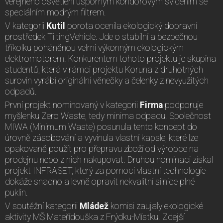
veřejného osvětlení úsporným koridorovým svícením se
speciálním modrým filtrem.
V kategorii
Kutil
porota ocenila ekologický dopravní
prostředek TiltingVehicle. Jde o stabilní a bezpečnou
tříkolku poháněnou velmi výkonným ekologickým
elektromotorem. Konkurentem tohoto projektu je skupina
studentů, která v rámci projektu Koruna z druhotných
surovin vyrábí originální věnečky a čelenky z nevyužitých
odpadů.
První projekt nominovaný v kategorii
Firma
podporuje
myšlenku Zero Waste, tedy minima odpadu. Společnost
MIWA (Minimum Waste) posunula tento koncept do
úrovně zásobování a vyvinula vlastní kapsle, které lze
opakovaně použít pro přepravu zboží od výrobce na
prodejnu nebo z nich nakupovat. Druhou nominaci získal
projekt INFRASET, který za pomoci vlastní technologie
dokáže snadno a levně opravit nekvalitní silnice plné
puklin.
V soutěžní kategorii
Mládež
komisi zaujaly ekologické
aktivity MŠ Mateřídouška z Frýdku-Místku. Zdejší