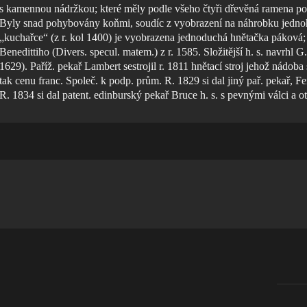
s kamennou nádržkou; které měly podle všeho čtyři dřevěná ramena po
Byly snad pohybovány koňmi, soudíc z vyobrazení na náhrobku jednoh
„kuchařce“ (z r. kol 1400) je vyobrazena jednoduchá hnětačka páková; 
Benedittiho (Divers. specul. matem.) z r. 1585. Složitější h. s. navrhl 
1629). Paříž. pekař Lambert sestrojil r. 1811 hnětací stroj jehož nádoba 
tak cenu franc. Společ. k podp. prům. R. 1829 si dal jiný pař. pekař, Fer
R. 1834 si dal patent. edinburský pekař Bruce h. s. s pevnými válci a o