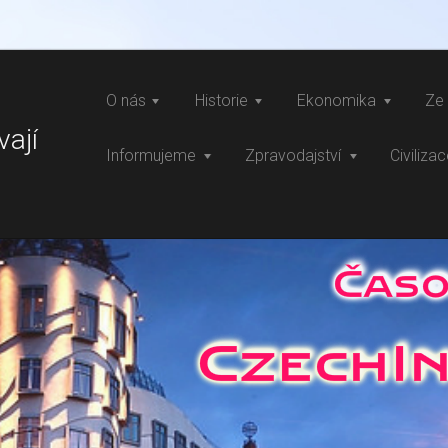
O nás
Historie
Ekonomika
Ze 
vají
Informujeme
Zpravodajství
Civiliza