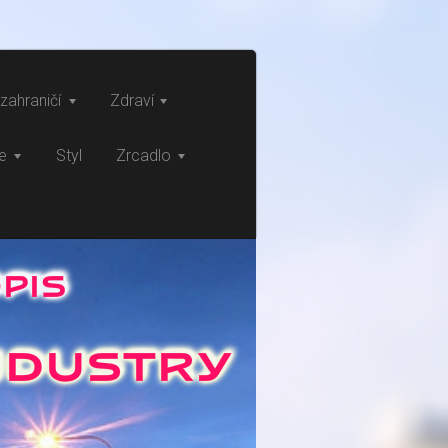
zahraničí
Zdraví
ce
Styl
Zrcadlo