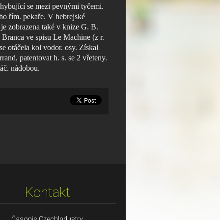
hybující se mezi pevnými tyčemi.
o řím. pekaře. V hebrejské
je zobrazena také v knize G. B.
G. Branca ve spisu Le Machine (z r.
se otáčela kol vodor. osy. Získal
rand, patentovat h. s. se 2 vřeteny.
táč. nádobou.
Kontakt
Časopis CzechIndustry