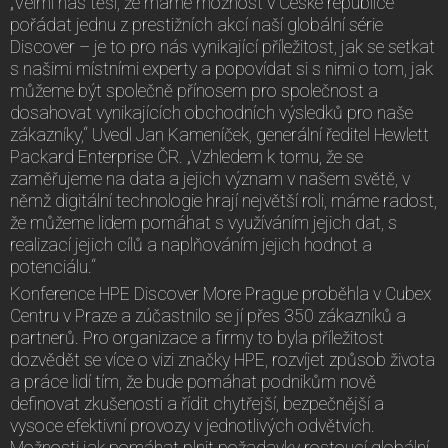
„Velmi nás těší, že máme možnost v České republice
pořádat jednu z prestižních akcí naší globální série
Discover – je to pro nás vynikající příležitost, jak se setkat
s našimi místními experty a popovídat si s nimi o tom, jak
můžeme být společně přínosem pro společnost a
dosahovat vynikajících obchodních výsledků pro naše
zákazníky,“ Uvedl Jan Kameníček, generální ředitel Hewlett
Packard Enterprise ČR. „Vzhledem k tomu, že se
zaměřujeme na data a jejich význam v našem světě, v
němž digitální technologie hrají největší roli, máme radost,
že můžeme lidem pomáhat s využíváním jejich dat, s
realizací jejich cílů a naplňováním jejich hodnot a
potenciálu.“
Konference HPE Discover More Prague proběhla v Cubex
Centru v Praze a zúčastnilo se jí přes 350 zákazníků a
partnerů. Pro organizace a firmy to byla příležitost
dozvědět se více o vizi značky HPE, rozvíjet způsob života
a práce lidí tím, že bude pomáhat podnikům nově
definovat zkušenosti a řídit chytřejší, bezpečnější a
vysoce efektivní provozy v jednotlivých odvětvích.
Možnosti jak pomáhat plnit požadavky rostoucí globální