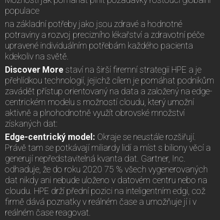
populace
na základní potřeby jako jsou zdravé a hodnotné
potraviny a rozvoj precizního lékařství a zdravotní péče
upravené individuálním potřebám každého pacienta
kdekoliv na světě.
Discover More
staví na širší firemní strategii HPE a je
přehlídkou technologií, jejichž cílem je pomáhat podnikům
zavádět přístup orientovaný na data a založený na edge-
centrickém modelu s možností cloudu, který umožní
aktivně a plnohodnotně využít obrovské množství
získaných dat:
Edge-centrický model:
Okraje se neustále rozšiřují.
Právě tam se potkávají miliardy lidí a míst s biliony věcí a
generují nepředstavitelná kvanta dat. Gartner, Inc.
odhaduje, že do roku 2020 75 % všech vygenerovaných
dat nikdy ani nebude uloženo v datovém centru nebo na
cloudu. HPE drží přední pozici na inteligentním edgi, což
firmě dává poznatky v reálném čase a umožňuje jí i v
reálném čase reagovat.