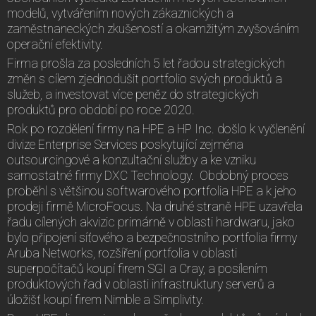
modelů, vytvářením nových zákaznických a
zaměstnaneckých zkušeností a okamžitým zvyšováním
operační efektivity.
Firma prošla za posledních 5 let řadou strategických
změn s cílem zjednodušit portfolio svých produktů a
služeb, a investovat více peněz do strategických
produktů pro období po roce 2020.
Rok po rozdělení firmy na HPE a HP Inc. došlo k vyčlenění
divize Enterprise Services poskytující zejména
outsourcingové a konzultační služby a ke vzniku
samostatné firmy DXC Technology. Obdobný proces
proběhl s většinou softwarového portfolia HPE a k jeho
prodeji firmě MicroFocus. Na druhé straně HPE uzavřela
řadu cílených akvizic primárně v oblasti hardwaru, jako
bylo připojení síťového a bezpečnostního portfolia firmy
Aruba Networks, rozšíření portfolia v oblasti
superpočítačů koupí firem SGI a Cray, a posílením
produktových řad v oblasti infrastruktury serverů a
úložišť koupí firem Nimble a Simplivity.