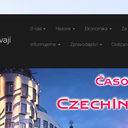
O nás
Historie
Ekonomika
Ze 
vají
Informujeme
Zpravodajství
Civiliza