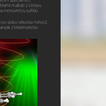
sením speciálních
e Martin Kalbáč z Ústavu
na monovrstvu sulfidu
ní po dobu několika měsíců,
 Varade z Matematicko-