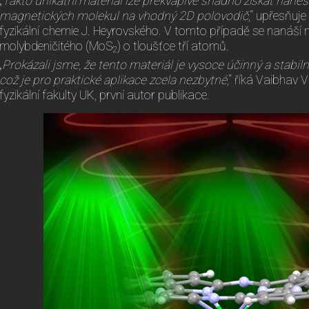
„
Takto unikátní materiál lze překvapivě snadno získat nane
magnetických molekul na vhodný 2D polovodič
,“ upřesňuj
fyzikální chemie J. Heyrovského. V tomto případě se nanáší 
molybdeničitého (MoS
) o tloušťce tří atomů.
2
„
Prokázali jsme, že tento materiál je vysoce účinný a stabil
což je pro praktické aplikace zcela nezbytné
,“ říká Vaibhav
fyzikální fakulty UK, první autor publikace.