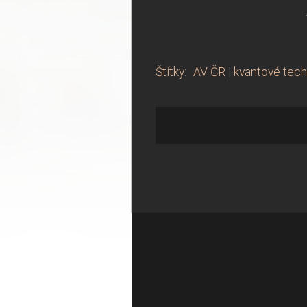
Štítky
:
AV ČR
|
kvantové tech