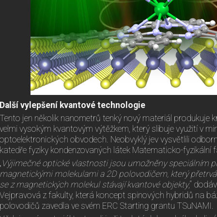
Další vylepšení kvantové technologie
Tento jen několik nanometrů tenký nový materiál produkuje k
velmi vysokým kvantovým výtěžkem, který slibuje využití v m
optoelektronických obvodech. Neobvyklý jev vysvětlili odborní
katedře fyziky kondenzovaných látek Matematicko-fyzikální f
„
Výjimečné optické vlastnosti jsou umožněny speciálním 
magnetickými molekulami a 2D polovodičem, který přetrvává
se z magnetických molekul stávají kvantové objekty
,“ dodá
Vejpravová z fakulty, která koncept spinových hybridů na b
polovodičů zavedla ve svém ERC Starting grantu TSuNAMI.