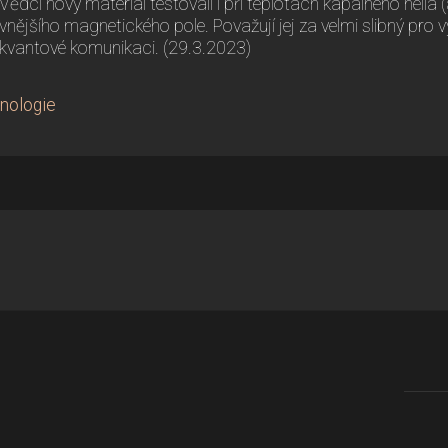
Vědci nový materiál testovali i při teplotách kapalného helia 
vnějšího magnetického pole. Považují jej za velmi slibný pro v
kvantové komunikaci. (29.3.2023)
nologie