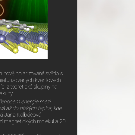
ruhově polarizované světlo s
iniaturizovaných kvantových
ci z teoretické skupiny na
akulty.
přenosem energie mezi
 až do nízkých teplot, kde
vá Jana Kalbáčová
ázi magnetických molekul a 2D