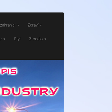
zahraničí
Zdraví
ce
Styl
Zrcadlo