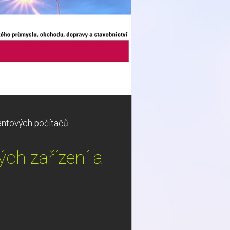
vantových počítačů
ých zařízení a