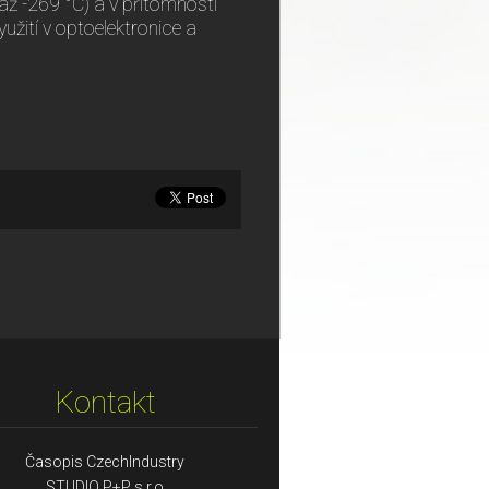
(až -269 °C) a v přítomnosti
yužití v optoelektronice a
Kontakt
Časopis CzechIndustry
STUDIO P+P s.r.o