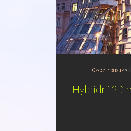
CzechIndustry
>
Hybridní 2D m