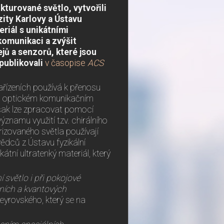
kturované světlo, vytvořili
zity Karlovy a Ústavu
riál s unikátními
komunikaci a zvýšit
ejů a senzorů, které jsou
publikovali
v časopise
ACS
zařízeních používá k přenosu
ím optickém komunikačním
však lze zpracovat pomocí
znamu využití tzv. chirálního
rizovaného světla používají
 vědců z Ústavu fyzikální
átní ultratenký materiál, který
 světlo i při pokojové
čních a kvantových
Heyrovského, který se na