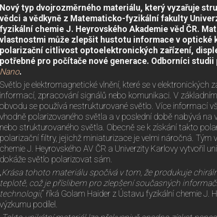
Nový typ dvojrozměrného materiálu, který vyzařuje stru
vědci a vědkyně z Matematicko-fyzikální fakulty Univer
fyzikální chemie J. Heyrovského Akademie věd ČR. Mate
vlastnostmi může zlepšit hustotu informace v optické 
polarizační citlivost optoelektronických zařízení, displ
potřebné pro počítače nové generace. Odborníci studii 
Nano
.
Světlo je elektromagnetické vlnění, které se v elektronických 
informací, zpracování signálů nebo komunikaci. V základn
obvodu se používá nestrukturované světlo. Více informací 
vhodně polarizovaného světla a v poslední době nabývá na vý
nebo strukturovaného světla. Obecně se k získání takto pola
polarizační filtry, jejichž miniaturizace je velmi náročná. Tým
chemie J. Heyrovského AV ČR a Univerzity Karlovy vytvořil unik
dokáže světlo polarizovat sám.
„
Krása tohoto materiálu spočívá v tom, že produkuje chirální
teplotě, což je příslibem pro zlepšení současných informa
technologií
,“ říká Golam Haider z Ústavu fyzikální chemie J. 
výzkumu podílel.