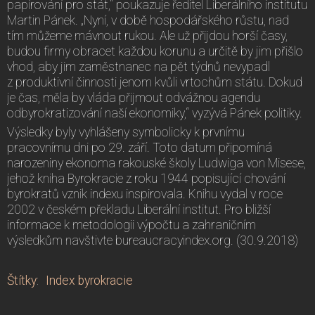
papírování pro stát,“ poukazuje ředitel Liberálního institutu
Martin Pánek. „Nyní, v době hospodářského růstu, nad
tím můžeme mávnout rukou. Ale už přijdou horší časy,
budou firmy obracet každou korunu a určitě by jim přišlo
vhod, aby jim zaměstnanec na pět týdnů nevypadl
z produktivní činnosti jenom kvůli vrtochům státu. Dokud
je čas, měla by vláda přijmout odvážnou agendu
odbyrokratizování naší ekonomiky,“ vyzývá Pánek politiky.
Výsledky byly vyhlášeny symbolicky k prvnímu
pracovnímu dni po 29. září. Toto datum připomíná
narozeniny ekonoma rakouské školy Ludwiga von Misese,
jehož kniha Byrokracie z roku 1944 popisující chování
byrokratů vznik indexu inspirovala. Knihu vydal v roce
2002 v českém překladu Liberální institut. Pro bližší
informace k metodologii výpočtu a zahraničním
výsledkům navštivte bureaucracyindex.org. (30.9.2018)
Štítky
:
Index byrokracie