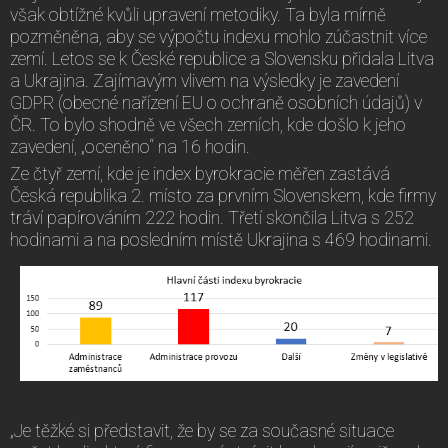
však obtížné kvůli upravení metodiky. Ta byla mírně
pozměněna, aby se výpočtu indexu mohlo zúčastnit více
zemí. Letos se k České republice a Slovensku přidala Litva
a Ukrajina. Zajímavým vlivem na výsledky je zavedení
GDPR (obecné nařízení EU o ochraně osobních údajů) v
ČR. To bylo shodně ve všech zemích, kde došlo k jeho
zavedení, „oceněno“ na 16 hodin.
Ze čtyř zemí, kde je index byrokracie měřen zastává
Česká republika 2. místo za prvním Slovenskem, kde firmy
tráví papírováním 222 hodin. Třetí skončila Litva s 252
hodinami a na posledním místě Ukrajina s 469 hodinami.
„Je těžké si představit, že by se za současné situace