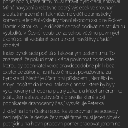
počet hodin, které firmy musí strávit byrokracií, snižoval.
Mírné navýšení a relativně dobrý výsledek ve srovnání
s ostatními zeměmi tak můžeme vidět optimisticky,“
komentuje letošní výsledky hlavní ekonom skupiny Roklen
Dominik Stroukal. „Je důležité se také podívat na strukturu
výsledků. V České republice lze velkou většinu povinných
úkonů splnit vzdáleně bez nutnosti návštěvy úřadů,“
dodává.
Index byrokracie počítá s takzvaným testem trhu. To
znamená, že pokud stát ukládá povinnost podnikateli,
kterou by podnikatel velice pravděpodobně plnil i bez
existence zákona, není tato činnost považována za
byrokracii. Nechť je účetnictví příkladem. „Nemělo by
smysl počítat do indexu takové činnosti, které by byly
vykonávány nehledě na platný zákon, a křičet směrem ke
státu, že nastavuje zbytečná pravidla, která stojí
podnikatele drahocenný čas,“ vysvětluje Peterka.
„I když na tom Česká republika ve srovnání se sousedy
není nejhůře, je děsivé, že v malé firmě musí jeden člověk
pět týdnů na hlavní pracovní poměr pracovat jenom na