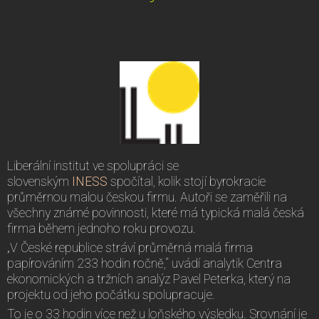
Liberální institut ve spolupráci se
slovenským
INESS
spočítal, kolik stojí byrokracie
průměrnou malou českou firmu. Autoři se zaměřili na
všechny známé povinnosti, které má typická malá česká
firma během jednoho roku provozu.
„V České republice stráví průměrná malá firma
papírováním 233 hodin ročně,“ uvádí analytik Centra
ekonomických a tržních analýz Pavel Peterka, který na
projektu od jeho počátku spolupracuje.
To je o 33 hodin více než u loňského výsledku. Srovnání je