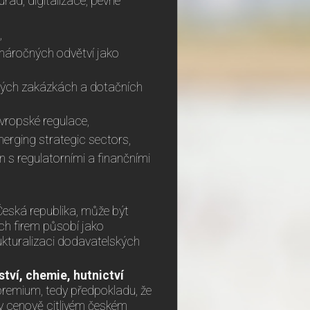
řad, digitalizace, pevné
,
náročných odvětví jako
ejných zakázkách a dotačních
evropské regulace,
merging strategic sectors,
s regulatorními a finančními
Česká republika, může být
ch firem působí jako
ukturalizaci dodavatelských
ství, chemie, hutnictví
premium, tedy předpokladu, že
 v cenově citlivém českém