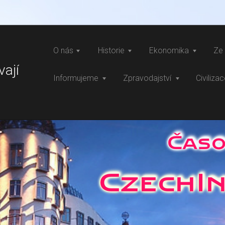
O nás
Historie
Ekonomika
Ze 
vají
Informujeme
Zpravodajství
Civiliza