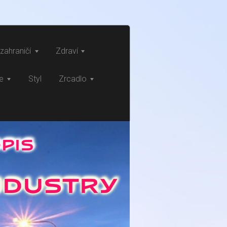
zahraničí
Zdraví
ce
Styl
Zrcadlo