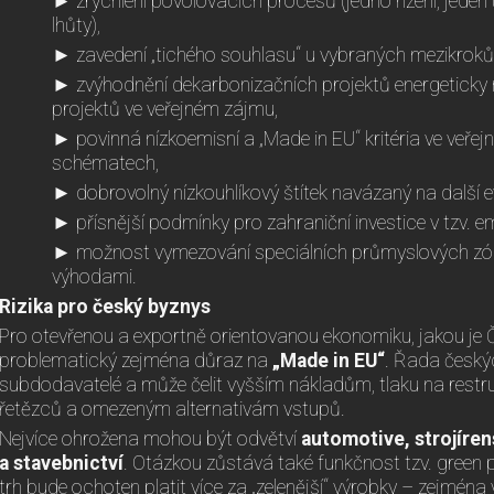
► zrychlení povolovacích procesů (jedno řízení, jeden ú
lhůty),
► zavedení „tichého souhlasu“ u vybraných mezikroků
► zvýhodnění dekarbonizačních projektů energeticky 
projektů ve veřejném zájmu,
► povinná nízkoemisní a „Made in EU“ kritéria ve veř
schématech,
► dobrovolný nízkouhlíkový štítek navázaný na další 
► přísnější podmínky pro zahraniční investice v tzv. e
► možnost vymezování speciálních průmyslových zón 
výhodami.
Rizika pro český byznys
Pro otevřenou a exportně orientovanou ekonomiku, jakou je 
problematický zejména důraz na
„Made in EU“
. Řada český
subdodavatelé a může čelit vyšším nákladům, tlaku na restr
řetězců a omezeným alternativám vstupů.
Nejvíce ohrožena mohou být odvětví
automotive, strojíren
a stavebnictví
. Otázkou zůstává také funkčnost tzv. green 
trh bude ochoten platit více za „zelenější“ výrobky – zejména