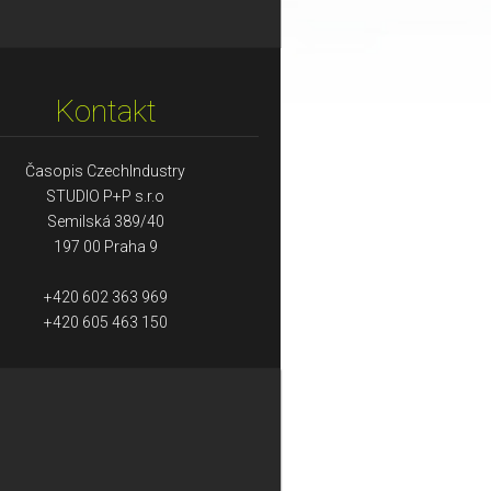
Kontakt
Časopis CzechIndustry
STUDIO P+P s.r.o
Semilská 389/40
197 00 Praha 9
+420 602 363 969
+420 605 463 150