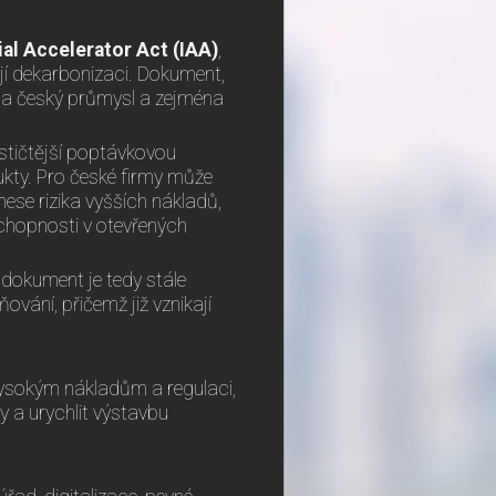
ial Accelerator Act (IAA)
,
ejí dekarbonizaci. Dokument,
 na český průmysl a zejména
stičtější poptávkovou
ukty. Pro české firmy může
 nese rizika vyšších nákladů,
chopnosti v otevřených
, dokument je tedy stále
ňování, přičemž již vznikají
 vysokým nákladům a regulaci,
y a urychlit výstavbu