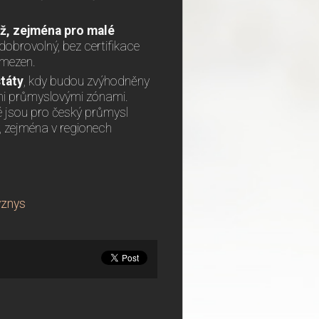
těž, zejména pro malé
dobrovolný, bez certifikace
omezen.
táty
, kdy budou zvýhodněny
nými průmyslovými zónami.
ré jsou pro český průmysl
, zejména v regionech
yznys