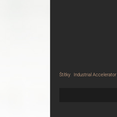
Štítky
:
Industrial Accelerator