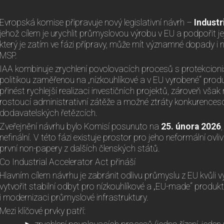
Evropská komise připravuje nový legislativní návrh –
Industr
jehož cílem je urychlit průmyslovou výrobu v EU a podpořit j
který je zatím ve fázi přípravy, může mít významné dopady i
MSP.
IAA kombinuje zrychlení povolovacích procesů s protekcioni
politikou zaměřenou na „nízkouhlíkové a v EU vyrobené“ prod
přinést rychlejší realizaci investičních projektů, zároveň však
rostoucí administrativní zátěže a možné ztráty konkurences
dodavatelských řetězcích.
Zveřejnění návrhu bylo Komisí posunuto na
25. února 2026
nefinální. V této fázi existuje prostor pro jeho neformální ovliv
první non-papery z dalších členských států.
Co Industrial Accelerator Act přináší
Hlavním cílem návrhu je zabránit odlivu průmyslu z EU kvůli
vytvořit stabilní odbyt pro nízkouhlíkové a „EU-made“ produkt
i modernizaci průmyslové infrastruktury.
Mezi klíčové prvky patří: