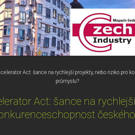
ccelerator Act: šance na rychlejší projekty, nebo riziko pr
průmyslu?
lerator Act: šance na rychlejš
 konkurenceschopnost českéh