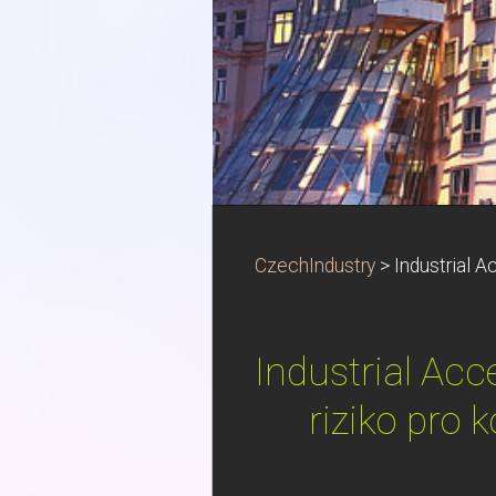
CzechIndustry
>
Industrial A
Industrial Acce
riziko pro