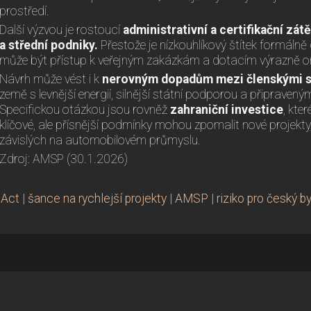
prostředí.
Další výzvou je rostoucí
administrativní a certifikační zá
a střední podniky.
Přestože je nízkouhlíkový štítek formálně 
může být přístup k veřejným zakázkám a dotacím výrazně 
Návrh může vést i k
nerovným dopadům mezi členskými s
země s levnější energií, silnější státní podporou a připrave
Specifickou otázkou jsou rovněž
zahraniční investice
, kte
klíčové, ale přísnější podmínky mohou zpomalit nové projekty
závislých na automobilovém průmyslu.
Zdroj: AMSP (30.1.2026)
 Act
|
šance na rychlejší projekty
|
AMSP
|
riziko pro český b