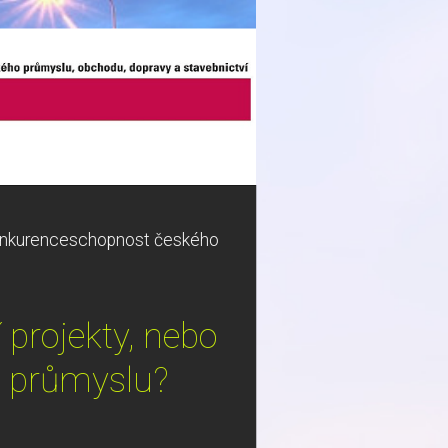
o konkurenceschopnost českého
í projekty, nebo
o průmyslu?