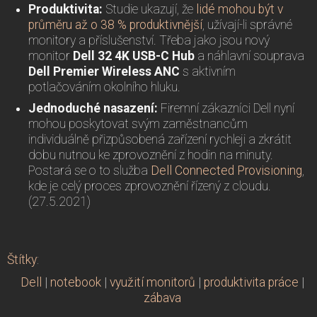
Produktivita:
Studie ukazují, že
lidé mohou být v
průměru až o 38 % produktivnější
, užívají-li správné
monitory a příslušenství. Třeba jako jsou nový
monitor
Dell 32 4K USB-C Hub
a náhlavní souprava
Dell Premier Wireless ANC
s aktivním
potlačováním okolního hluku.
Jednoduché nasazení:
Firemní zákazníci Dell nyní
mohou poskytovat svým zaměstnancům
individuálně přizpůsobená zařízení rychleji a zkrátit
dobu nutnou ke zprovoznění z hodin na minuty.
Postará se o to služba
Dell Connected Provisioning
,
kde je celý proces zprovoznění řízený z cloudu.
(27.5.2021)
Štítky
:
Dell
|
notebook
|
využití monitorů
|
produktivita práce
|
zábava