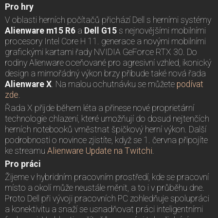
Pro hry
V oblasti herních počítačů přichází Dell s herními systémy
Alienware m15 R6
a
Dell G15
s nejnovějšími mobilními
procesory Intel Core H 11. generace a novými mobilními
grafickými kartami řady NVIDIA GeForce RTX 30. Do
rodiny Alienware oceňované pro agresivní vzhled, ikonický
design a mimořádný výkon brzy přibude také nová řada
Alienware X
. Na malou ochutnávku se můžete
podívat
zde
.
Řada X přijde během léta a přinese nové proprietární
technologie chlazení, které umožňují do dosud nejtenčích
herních notebooků vměstnat špičkový herní výkon. Další
podrobnosti o novince zjistíte, když se 1. června připojíte
ke streamu
Alienware Update na Twitchi
.
Pro práci
Žijeme v hybridním pracovním prostředí, kde se pracovní
místo a okolí může neustále měnit, a to i v průběhu dne.
Proto Dell při vývoji pracovních PC zohledňuje spolupráci
a konektivitu a snaží se usnadňovat práci inteligentními