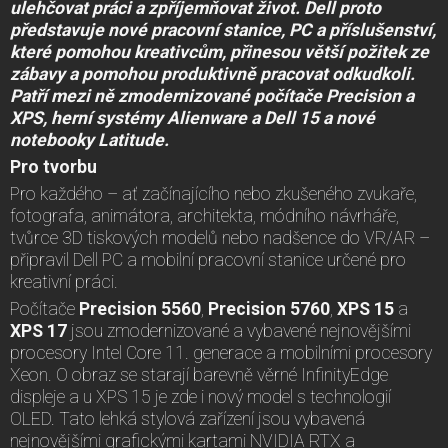
ulehčovat práci a zpříjemňovat život. Dell proto
představuje nové pracovní stanice, PC a příslušenství,
které pomohou kreativcům, přinesou větší požitek ze
zábavy a pomohou produktivně pracovat odkudkoli.
Patří mezi ně zmodernizované počítače Precision a
XPS, herní systémy Alienware a Dell 15 a nové
notebooky Latitude.
Pro tvorbu
Pro každého – ať začínajícího nebo zkušeného zvukaře,
fotografa, animátora, architekta, módního návrháře,
tvůrce 3D tiskových modelů nebo nadšence do VR/AR –
připravil Dell PC a mobilní pracovní stanice určené pro
kreativní práci.
Počítače
Precision 5560
,
Precision 5760
,
XPS 15
a
XPS 17
jsou zmodernizované a vybavené nejnovějšími
procesory Intel Core 11. generace a mobilními procesory
Xeon. O obraz se starají barevně věrné InfinityEdge
displeje a u XPS 15 je zde i nový model s technologií
OLED. Tato lehká stylová zařízení jsou vybavená
nejnovějšími grafickými kartami NVIDIA RTX a