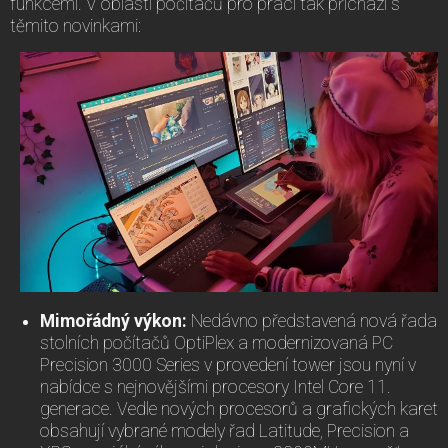
funkcemi. V oblasti počítačů pro práci tak přichází s
těmito novinkami:
Mimořádný výkon:
Nedávno představená nová řada
stolních počítačů OptiPlex a modernizovaná PC
Precision 3000 Series v provedení tower jsou nyní v
nabídce s nejnovějšími procesory Intel Core 11.
generace. Vedle nových procesorů a grafických karet
obsahují vybrané modely řad Latitude, Precision a