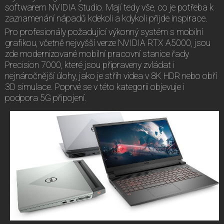
softwarem NVIDIA Studio. Mají tedy vše, co je potřeba k
zaznamenání nápadů kdekoli a kdykoli přijde inspirace.
Pro profesionály požadující výkonný systém s mobilní
grafikou, včetně nejvyšší verze NVIDIA RTX A5000, jsou
zde modernizované mobilní pracovní stanice řady
Precision 7000, které jsou připraveny zvládat i
nejnáročnější úlohy, jako je střih videa v 8K HDR nebo obří
3D simulace. Poprvé se v této kategorii objevuje i
podpora 5G připojení.