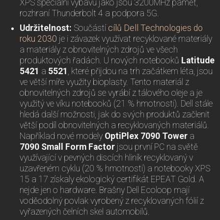
XPS speciální výbavu jako jsou 3200MHz paměť,
rozhraní Thunderbolt 4 a podpora 5G.
Udržitelnost:
Součástí
cílů Dell Technologies do
roku 2030
je i závazek využívat recyklované materiály
a materiály z obnovitelných zdrojů ve všech
produktových řadách. U nových notebooků
Latitude
5421
a
5521
, které přijdou na trh začátkem léta, jsou
ve větší míře využity bioplasty. Tento materiál z
obnovitelných zdrojů se vyrábí z tálového oleje a je
využitý ve víku notebooků (21 % hmotnosti). Dell stále
hledá další možnosti, jak do svých produktů začlenit
větší podíl obnovitelných a recyklovaných materiálů.
Například nové modely
OptiPlex 7090 Tower
a
7090 Small Form Factor
jsou první PC na světě
využívající v pevných discích hliník recyklovaný v
uzavřeném cyklu (20 % hmotnosti) a notebooky XPS
15 a 17 získaly ekologický certifikát EPEAT Gold. A
nejde jen o hardware. Brašny Dell Ecoloop mají
voděodolný povlak vyrobený z recyklovaných fólií z
vyřazených čelních skel automobilů.