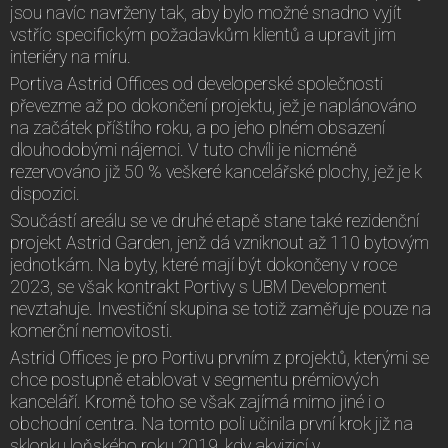
jsou navíc navrženy tak, aby bylo možné snadno vyjít
vstříc specifickým požadavkům klientů a upravit jim
interiéry na míru.
Portiva Astrid Offices od developerské společnosti
převezme až po dokončení projektu, jež je naplánováno
na začátek příštího roku, a po jeho plném obsazení
dlouhodobými nájemci. V tuto chvíli je nicméně
rezervováno již 50 % veškeré kancelářské plochy, jež je k
dispozici.
Součástí areálu se ve druhé etapě stane také rezidenční
projekt Astrid Garden, jenž dá vzniknout až 110 bytovým
jednotkám. Na byty, které mají být dokončeny v roce
2023, se však kontrakt Portivy s UBM Development
nevztahuje. Investiční skupina se totiž zaměřuje pouze na
komerční nemovitosti.
Astrid Offices je pro Portivu prvním z projektů, kterými se
chce postupně etablovat v segmentu prémiových
kanceláří. Kromě toho se však zajímá mimo jiné i o
obchodní centra. Na tomto poli učinila první krok již na
sklonku loňského roku 2019, kdy akvizicí v