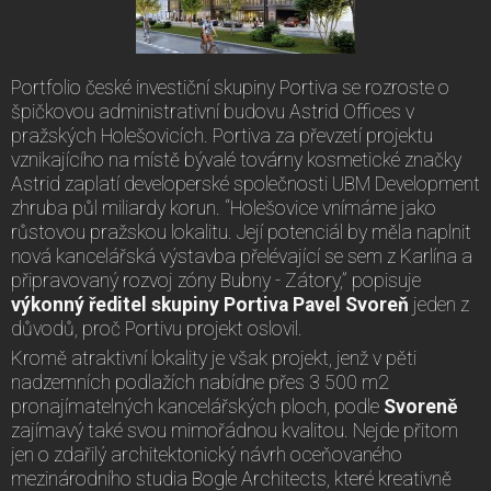
Portfolio české investiční skupiny Portiva se rozroste o
špičkovou administrativní budovu Astrid Offices v
pražských Holešovicích. Portiva za převzetí projektu
vznikajícího na místě bývalé továrny kosmetické značky
Astrid zaplatí developerské společnosti UBM Development
zhruba půl miliardy korun. “Holešovice vnímáme jako
růstovou pražskou lokalitu. Její potenciál by měla naplnit
nová kancelářská výstavba přelévající se sem z Karlína a
připravovaný rozvoj zóny Bubny - Zátory,” popisuje
výkonný ředitel skupiny Portiva Pavel Svoreň
jeden z
důvodů, proč Portivu projekt oslovil.
Kromě atraktivní lokality je však projekt, jenž v pěti
nadzemních podlažích nabídne přes 3 500 m2
pronajímatelných kancelářských ploch, podle
Svoreně
zajímavý také svou mimořádnou kvalitou. Nejde přitom
jen o zdařilý architektonický návrh oceňovaného
mezinárodního studia Bogle Architects, které kreativně