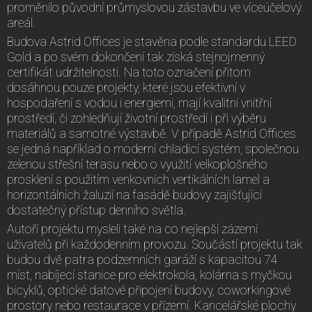
proměnilo původní průmyslovou zástavbu ve víceúčelový
areál.
Budova Astrid Offices je stavěna podle standardu LEED
Gold a po svém dokončení tak získá stejnojmenný
certifikát udržitelnosti. Na toto označení přitom
dosáhnou pouze projekty, které jsou efektivní v
hospodaření s vodou i energiemi, mají kvalitní vnitřní
prostředí, či zohledňují životní prostředí i při výběru
materiálů a samotné výstavbě. V případě Astrid Offices
se jedná například o moderní chladicí systém, společnou
zelenou střešní terasu nebo o využití velkoplošného
prosklení s použitím venkovních vertikálních lamel a
horizontálních žaluzií na fasádě budovy zajišťující
dostatečný přístup denního světla.
Autoři projektu mysleli také na co nejlepší zázemí
uživatelů při každodenním provozu. Součástí projektu tak
budou dvě patra podzemních garáží s kapacitou 74
míst, nabíjecí stanice pro elektrokola, kolárna s myčkou
bicyklů, optické datové připojení budovy, coworkingové
prostory nebo restaurace v přízemí. Kancelářské plochy