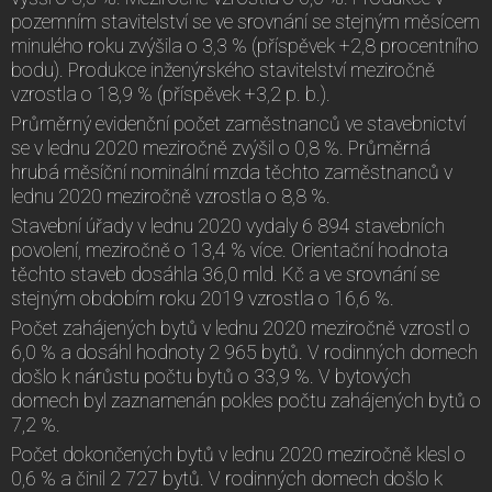
pozemním stavitelství se ve srovnání se stejným měsícem
minulého roku zvýšila o 3,3 % (příspěvek +2,8 procentního
bodu). Produkce inženýrského stavitelství meziročně
vzrostla o 18,9 % (příspěvek +3,2 p. b.).
Průměrný evidenční počet zaměstnanců ve stavebnictví
se v lednu 2020 meziročně zvýšil o 0,8 %. Průměrná
hrubá měsíční nominální mzda těchto zaměstnanců v
lednu 2020 meziročně vzrostla o 8,8 %.
Stavební úřady v lednu 2020 vydaly 6 894 stavebních
povolení, meziročně o 13,4 % více. Orientační hodnota
těchto staveb dosáhla 36,0 mld. Kč a ve srovnání se
stejným obdobím roku 2019 vzrostla o 16,6 %.
Počet zahájených bytů v lednu 2020 meziročně vzrostl o
6,0 % a dosáhl hodnoty 2 965 bytů. V rodinných domech
došlo k nárůstu počtu bytů o 33,9 %. V bytových
domech byl zaznamenán pokles počtu zahájených bytů o
7,2 %.
Počet dokončených bytů v lednu 2020 meziročně klesl o
0,6 % a činil 2 727 bytů. V rodinných domech došlo k