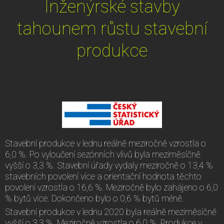
Inženýrské stavby
tahounem růstu stavební
produkce
Stavební produkce v lednu reálně meziročně vzrostla o
6,0 %. Po vyloučení sezónních vlivů byla meziměsíčně
vyšší o 3,3 %. Stavební úřady vydaly meziročně o 13,4 %
stavebních povolení více a orientační hodnota těchto
povolení vzrostla o 16,6 %. Meziročně bylo zahájeno o 6,0
% bytů více. Dokončeno bylo o 0,6 % bytů méně.
Stavební produkce v lednu 2020 byla reálně meziměsíčně
vyšší o 3,3 %. Meziročně vzrostla o 6,0 %. Produkce v