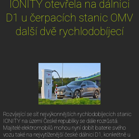
IONITY otevřela na dálnici
D1 u čerpacích stanic OMV
další dvě rychlodobíjecí
Rozvíjející se síť nejvýkonnějších rychlodobíjecích stanic
IONITY na území České republiky se dále rozrůstá.
Majitelé elektromobilů mohou nyní dobít baterie svého
vozu také na nejvytíženější české dálnici D1, konkrétně u