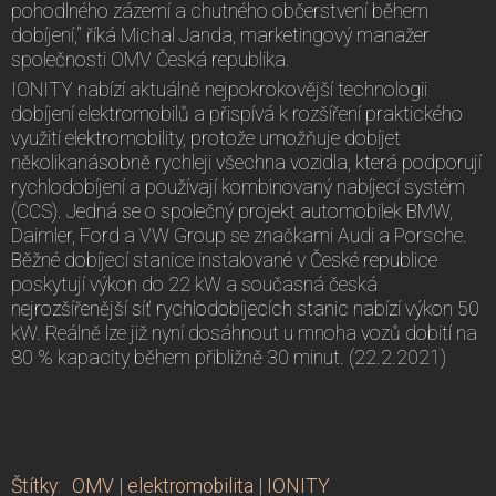
pohodlného zázemí a chutného občerstvení během
dobíjení,“ říká Michal Janda, marketingový manažer
společnosti OMV Česká republika.
IONITY nabízí aktuálně nejpokrokovější technologii
dobíjení elektromobilů a přispívá k rozšíření praktického
využití elektromobility, protože umožňuje dobíjet
několikanásobně rychleji všechna vozidla, která podporují
rychlodobíjení a používají kombinovaný nabíjecí systém
(CCS). Jedná se o společný projekt automobilek BMW,
Daimler, Ford a VW Group se značkami Audi a Porsche.
Běžné dobíjecí stanice instalované v České republice
poskytují výkon do 22 kW a současná česká
nejrozšířenější síť rychlodobíjecích stanic nabízí výkon 50
kW. Reálně lze již nyní dosáhnout u mnoha vozů dobití na
80 % kapacity během přibližně 30 minut. (22.2.2021)
Štítky
:
OMV
|
elektromobilita
|
IONITY