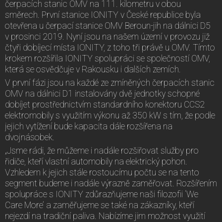
čerpacích stanic OMV na 111. kilometru v obou
směrech. První stanice IONITY v České republice byla
otevřena u čerpací stanice OMV Beroun-jih na dálnici D5
v prosinci 2019. Nyní jsou na našem území v provozu již
čtyři dobíjecí místa IONITY, z toho tři právě u OMV. Tímto
krokem rozšířila IONITY spolupráci se společností OMV,
která se osvědčuje v Rakousku i dalších zemích.
V první fázi jsou na každé ze zmíněných čerpacích stanic
OMV na dálnici D1 instalovány dvě jednotky schopné
dobíjet prostřednictvím standardního konektoru CCS2
elektromobily s využitím výkonu až 350 kW s tím, že podle
jejich vytížení bude kapacita dále rozšířena na
dvojnásobek.
„Jsme rádi, že můžeme i nadále rozšiřovat služby pro
řidiče, kteří vlastní automobily na elektrický pohon.
Vzhledem k jejich stále rostoucímu počtu se na tento
segment budeme i nadále výrazně zaměřovat. Rozšířením
spolupráce s IONITY zdůrazňujeme naši filozofii ‘We
Care More’ a zaměřujeme se také na zákazníky, kteří
nejezdí na tradiční paliva. Nabízíme jim možnost využití