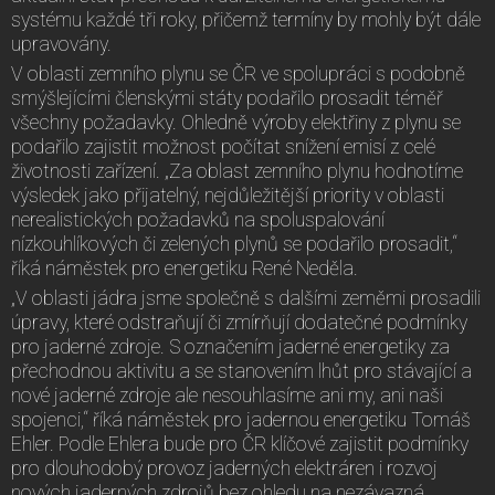
systému každé tři roky, přičemž termíny by mohly být dále
upravovány.
V oblasti zemního plynu se ČR ve spolupráci s podobně
smýšlejícími členskými státy podařilo prosadit téměř
všechny požadavky. Ohledně výroby elektřiny z plynu se
podařilo zajistit možnost počítat snížení emisí z celé
životnosti zařízení. „Za oblast zemního plynu hodnotíme
výsledek jako přijatelný, nejdůležitější priority v oblasti
nerealistických požadavků na spoluspalování
nízkouhlíkových či zelených plynů se podařilo prosadit,“
říká náměstek pro energetiku René Neděla.
„V oblasti jádra jsme společně s dalšími zeměmi prosadili
úpravy, které odstraňují či zmírňují dodatečné podmínky
pro jaderné zdroje. S označením jaderné energetiky za
přechodnou aktivitu a se stanovením lhůt pro stávající a
nové jaderné zdroje ale nesouhlasíme ani my, ani naši
spojenci,“ říká náměstek pro jadernou energetiku Tomáš
Ehler. Podle Ehlera bude pro ČR klíčové zajistit podmínky
pro dlouhodobý provoz jaderných elektráren i rozvoj
nových jaderných zdrojů bez ohledu na nezávazná