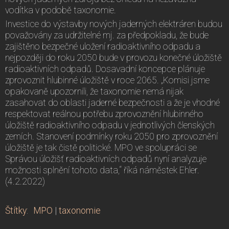
vodítka v podobě taxonomie.
Investice do výstavby nových jaderných elektráren budou
považovány za udržitelné mj. za předpokladu, že bude
zajištěno bezpečné uložení radioaktivního odpadu a
nejpozději do roku 2050 bude v provozu konečné úložiště
radioaktivních odpadů. Dosavadní koncepce plánuje
zprovoznit hlubinné úložiště v roce 2065. „Komisi jsme
opakovaně upozornili, že taxonomie nemá nijak
zasahovat do oblasti jaderné bezpečnosti a že je vhodné
respektovat reálnou potřebu zprovoznění hlubinného
úložiště radioaktivního odpadu v jednotlivých členských
zemích. Stanovení podmínky roku 2050 pro zprovoznění
úložiště je tak čistě politické. MPO ve spolupráci se
Správou úložišť radioaktivních odpadů nyní analyzuje
možnosti splnění tohoto data,“ říká náměstek Ehler.
(4.2.2022)
Štítky
:
MPO
|
taxonomie