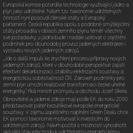
Evropská komise potvrdila technologie využívající jádro a
plyn jako udržitelné. Návrh tzv. taxonomie udržitelných
činností nyní posoudí členské státy a Evropský
parlament. Česká republika spolu s podobně smýšlejícími
státy prosadila v oblasti zemního plynu téměř všechny
své požadavky, u jádra bude i nadále usilovat o zajištění
podmínek pro dlouhodobý provoz jaderných elektráren i
výstavbu nových jaderných zdrojů.
„Jde o další impuls ke zrychlení procesu přípravy nových
jaderných zdrojů, které v dlouhodobé perspektivě zajistí
efektivní dekarbonizaci, stabilitu elektrizační soustavy a
energetickou soběstačnost ČR. Zároveň podmínky pro
zemní plyn umožní realizovat transformaci české uhelné
energetiky,“ říká ministr průmyslu a obchodu Jozef Síkela.
Obnovitelné a jaderné zdroje mají podle EK do roku 2050
představovat páteř bezuhlíkové evropské energetické
soustavy. V zájmu úspěšného naplnění Green Dealu chce
EK pomocí taxonomie motivovat k investicím do
udržitelných zdrojů. Návrh počítá s možností vyhodnotit
aktuální stav přechodu k udržitelnému energetickému