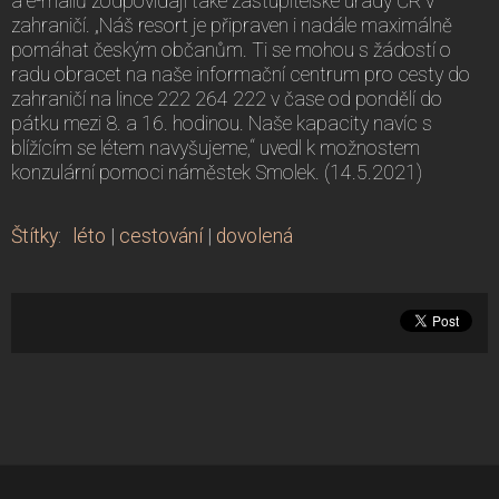
a e-mailů zodpovídají také zastupitelské úřady ČR v
zahraničí. „Náš resort je připraven i nadále maximálně
pomáhat českým občanům. Ti se mohou s žádostí o
radu obracet na naše informační centrum pro cesty do
zahraničí na lince 222 264 222 v čase od pondělí do
pátku mezi 8. a 16. hodinou. Naše kapacity navíc s
blížícím se létem navyšujeme,“ uvedl k možnostem
konzulární pomoci náměstek Smolek. (14.5.2021)
Štítky
:
léto
|
cestování
|
dovolená