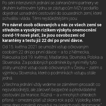
Po sérii intenzivních jednání se zahraničními partnery ve
druhém květnovém týdnu se zástupcům MZV podařilo
dojednat usnadnění cestování do sousedních zemí, které
schválila i vláda. Těmi nejdůležitějšími jsou:
Pro návrat osob očkovaných u nás ze všech zemí se
středním a vysokým rizikem výskytu onemocnění
covid-19 nově platí, že jsou osvobozeni od
karantény a testu již 22 dní po první dávce.
Od 15. května 2021 se umožní vstup očkovaným
osobám 22 dní po první dávce – a to z Německa,
Rakouska (od 19. května), Maďarska, Slovinska, Polska a
Slovenska. Za podobných podmínek by nyní měly tyto
státy umožnit vstup osob očkovaných v Česku – zatím s
výjimkou Slovenska, které o podmínkách vstupu stále
jedná.
„Všechna jednání vždy vedeme se záměrem prosadit co
nejsvobodnější, ale zároveň bezpečné a předvídatelné
cestování za hranice. Různá – a v mnohých ohledech
přísná – omezení platí už skoro rok a půl. Výsledky, které
jsme dnes oznámili, považuji za úspěch naší diplomacie,“