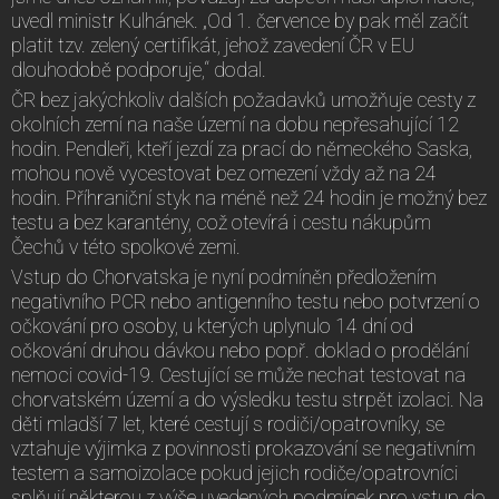
uvedl ministr Kulhánek. „Od 1. července by pak měl začít
platit tzv. zelený certifikát, jehož zavedení ČR v EU
dlouhodobě podporuje,“ dodal.
ČR bez jakýchkoliv dalších požadavků umožňuje cesty z
okolních zemí na naše území na dobu nepřesahující 12
hodin. Pendleři, kteří jezdí za prací do německého Saska,
mohou nově vycestovat bez omezení vždy až na 24
hodin. Příhraniční styk na méně než 24 hodin je možný bez
testu a bez karantény, což otevírá i cestu nákupům
Čechů v této spolkové zemi.
Vstup do Chorvatska je nyní podmíněn předložením
negativního PCR nebo antigenního testu nebo potvrzení o
očkování pro osoby, u kterých uplynulo 14 dní od
očkování druhou dávkou nebo popř. doklad o prodělání
nemoci covid-19. Cestující se může nechat testovat na
chorvatském území a do výsledku testu strpět izolaci. Na
děti mladší 7 let, které cestují s rodiči/opatrovníky, se
vztahuje výjimka z povinnosti prokazování se negativním
testem a samoizolace pokud jejich rodiče/opatrovníci
splňují některou z výše uvedených podmínek pro vstup do