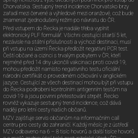
Chorvatska. Sestupný trend incidence Chorvatsko brzy
zařadí mezi červené a výhledově mezi oranžové, což bude
znamenat zjednodušený režim po návratu do ČR.
Před vstupem do Řecka je nadále třeba vyplnit
elektronický PLF formulář. Všichni cestující starší 5 let,
nezávisle na státní příslušnosti a výchozí destinaci, musí
při vstupu na území Řecka předložit negativní PCR test.
Čeští občané a cizinci s trvalým pobytem v ČR, kteří
nejméně před 14 dny ukončili vakcinaci proti covid-19,
mohou předložit namísto negativního testu oficiální
národní certifikát o provedeném očkování v anglickém
jazyce. Cestující ze všech destinací mohou být při vstupu
do Řecka podrobeni kontrolním antigenním testům na
covid-19 a jsou povinni přetestování strpět. Řecko
rovněž vykazuje sestupný trend incidence, což dává
naději pro letní cesty našich občanů.
MZV zajišťuje servis občanům na informačním call
centru pro cesty do zahraničí. Každý měsíc je z ústředí
MZV odbaveno na 6 – 8 tisíc hovorů a další tisíce hovorů