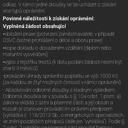
odkaz. V rámci jedné zkoušky se lze ucházet o získání
více typů oprávnění.
Povinné náležitosti k získání oprávnění:
Vyplněná žádost obsahující
-
doložení praxe (potvrzení zaměstnavatele, v případě
OSVČ čestné prohlášení o délce a oboru praxe)
-
kopie dokladu o dosaženém vzdělání (diplom nebo
maturitní vysvědčení)
-
výpis z rejstříku trestů (k datu podání žádosti nesmí být
starší 3 měsíců)
-prokázání úhrady správního poplatku ve výši 1000 Kč
(za každou ze čtyř možných činností v rámci oprávnění)
- Absolvování odborné zkoušky s kladným výsledkem.
Odborná zkouška se v souladu s § 10a odst. 1 písm. a)
zákona skládá z ústní a písemné části a její obsah a
rozsah je stanoven prováděcím právním předpisem
(vyhláška č. 118/2013 Sb., o energetických specialistech,
ve znění pozdějších předpisů (dále jen “vyhláška“). Podle §
2 odst. 2 vyhlášky se písemná část provádí formou