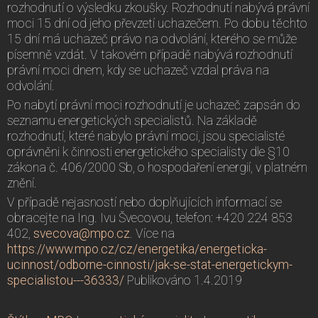
rozhodnutí o výsledku zkoušky. Rozhodnutí nabývá právní
moci 15 dní od jeho převzetí uchazečem. Po dobu těchto
15 dní má uchazeč právo na odvolání, kterého se může
písemně vzdát. V takovém případě nabývá rozhodnutí
právní moci dnem, kdy se uchazeč vzdal práva na
odvolání.
Po nabytí právní moci rozhodnutí je uchazeč zapsán do
seznamu energetických specialistů. Na základě
rozhodnutí, které nabylo právní moci, jsou specialisté
oprávněni k činnosti energetického specialisty dle §10
zákona č. 406/2000 Sb, o hospodaření energií, v platném
znění.
V případě nejasností nebo doplňujících informací se
obracejte na Ing. Ivu Švecovou, telefon: +420 224 853
402,
svecova@mpo.cz
. Více na
https://www.mpo.cz/cz/energetika/energeticka-
ucinnost/odborne-cinnosti/jak-se-stat-energetickym-
specialistou---36333/
Publikováno 1.4.2019