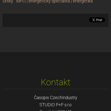
Štítky
:
MPO
|
energetický specialita
|
energetika
Kontakt
Časopis CzechIndustry
STUDIO P+P s.r.o