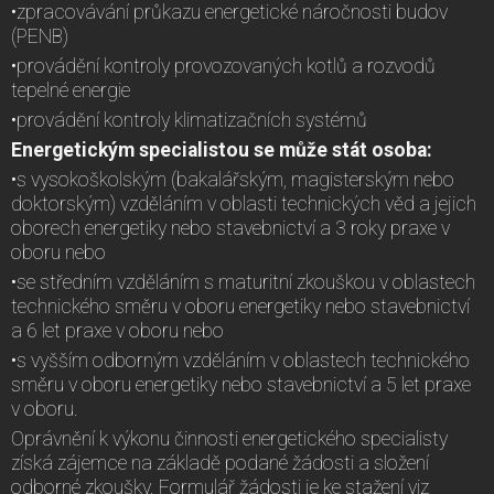
•zpracovávání průkazu energetické náročnosti budov
(PENB)
•provádění kontroly provozovaných kotlů a rozvodů
tepelné energie
•provádění kontroly klimatizačních systémů
Energetickým specialistou se může stát osoba:
•s vysokoškolským (bakalářským, magisterským nebo
doktorským) vzděláním v oblasti technických věd a jejich
oborech energetiky nebo stavebnictví a 3 roky praxe v
oboru nebo
•se středním vzděláním s maturitní zkouškou v oblastech
technického směru v oboru energetiky nebo stavebnictví
a 6 let praxe v oboru nebo
•s vyšším odborným vzděláním v oblastech technického
směru v oboru energetiky nebo stavebnictví a 5 let praxe
v oboru.
Oprávnění k výkonu činnosti energetického specialisty
získá zájemce na základě podané žádosti a složení
odborné zkoušky. Formulář žádosti je ke stažení viz