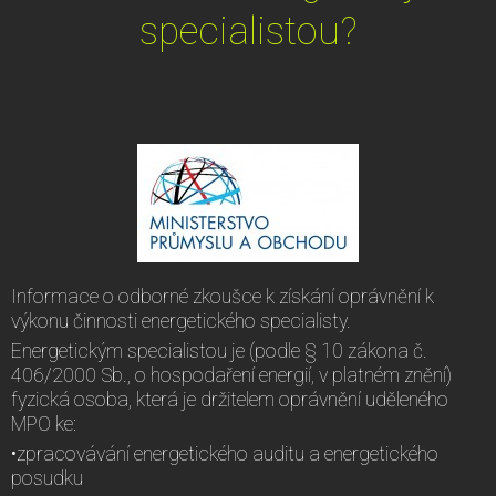
specialistou?
Informace o odborné zkoušce k získání oprávnění k
výkonu činnosti energetického specialisty.
Energetickým specialistou je (podle § 10 zákona č.
406/2000 Sb., o hospodaření energií, v platném znění)
fyzická osoba, která je držitelem oprávnění uděleného
MPO ke:
•zpracovávání energetického auditu a energetického
posudku