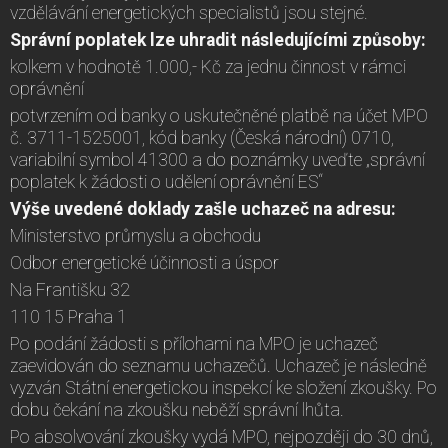
vzdělávání energetických specialistů jsou stejné.
Správní poplatek lze uhradit následujícími způsoby:
kolkem v hodnotě 1.000,- Kč za jednu činnost v rámci
oprávnění
potvrzením od banky o uskutečněné platbě na účet MPO
č. 3711-1525001, kód banky (Česká národní) 0710,
variabilní symbol 41300 a do poznámky uveďte „správní
poplatek k žádosti o udělení oprávnění ES“
Výše uvedené doklady zašle uchazeč na adresu:
Ministerstvo průmyslu a obchodu
Odbor energetické účinnosti a úspor
Na Františku 32
110 15 Praha 1
Po podání žádosti s přílohami na MPO je uchazeč
zaevidován do seznamu uchazečů. Uchazeč je následně
vyzván Státní energetickou inspekcí ke složení zkoušky. Po
dobu čekání na zkoušku neběží správní lhůta.
Po absolvování zkoušky vydá MPO, nejpozději do 30 dnů,