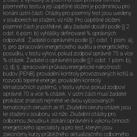
písemného testu a její úspěšné složení je podmínkou pro
konání ústní části. Otázky pro písemný test jsou uvedeny
v souborech ke stažení, viz níže. Pro úspěšné složení
písemné části je potřebné, aby žadatel dosáhl podle § 2
odst. 6 písm. b) vyhlášky definované % správných
odpovědí. Žadatel o oprávnění podle §1 odst. 1 písm. a),
tj. pro zpracování energetického auditu a energetického
posudku, v testu vyhoví, pokud zodpoví správně 75 a více
% otázek. Žadatel o oprávnění podle §1 odst. 1 písm. b),
c), d), tj. zpracování průkazu energetické náročnosti
budov (PENB), provádění kontroly provozovaných kotlů a
rozvodů tepelné energie, provádění kontroly
klimatizačních systémů, v testu vyhoví, pokud zodpoví
správně 70 a více % otázek. V ústní části musí žadatel
prokázat znalosti nejméně ve dvou vylosovaných
tematických okruzích ze tří. Zkušební okruhy otázek jsou
ke stažení v souboru, viz níže. Zkušební otázky pro
odbornou zkoušku k získání oprávnění k výkonu činnosti
energetického specialisty a pro test, kterým jsou
zakončeny kurzy průběžného aktualizačního odborného