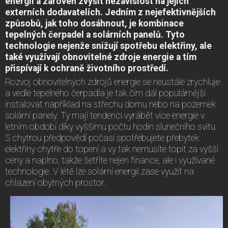
energii a zároveň zvýšit nezávislost na jejích
externích dodavatelích. Jedním z nejefektivnějších
způsobů, jak toho dosáhnout, je kombinace
tepelných čerpadel a solárních panelů. Tyto
technologie nejenže snižují spotřebu elektřiny, ale
také využívají obnovitelné zdroje energie a tím
přispívají k ochraně životního prostředí.
Rozvoj obnovitelných zdrojů energie se neustále zrychluje
a vedle tepelného čerpadla je tak čím dál populárnější
instalovat například na střechu domu nebo na pozemek
solární panely. Ty mají tendenci vyrábět více energie v
letním období díky vyššímu počtu hodin slunečního svitu.
S chytrou předpovědí počasí spotřebujete přebytek
elektřiny chytře do topení a vy tak nemusíte topit za vyšší
ceny a naplno, takže šetříte nejen finance, ale i využívané
technologie. V létě lze solární energii zase využít na
chlazení obytných prostor.