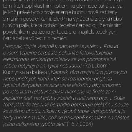
těm, kteří topí vlastním kotlem na plyn nebo tuhá paliva,
jelikož právě tyto zdroje energie budou nově zatíženy
emisními povolenkami. Elektřina vyráběná z plynu nebo
tuhých paliv, která pohání tepelné čerpadlo, již emisními
povolenkami zatížena je, tudíž pro majitele tepelných
čerpadel se vůbec nic nemění.
„Naopak, dojde vlastně k narovnání systému. Pokud
ovšem tepelné čerpadlo poháníte fotovoltaickou
elektrárnou, emisní povolenky se vás pochopitelné
vůbec netýkají a ani týkat nebudou,“
říká Lubomír
Kuchynka a dodává
: „Naopak, těm majitelům plynových
nebo uhelných kotlů, kteří se rozhodnou přejít na
tepelné čerpadlo, se sice cena elektřiny díky emisním
povolenkám relativně zvýší, nicméně ve finále za ni
zaplatí méně, než kdyby zůstali u uhlí nebo plynu. Stále
totiž platí, že tepelné čerpadlo potřebuje elektřinu pouze
ke svému chodu, nikoliv k výrobě tepla. Její spotřeba je
tedy mnohem nižší, což se následně promítne na částce
jejího celkového vyúčtování.“
(16.7.2024)