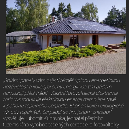
„Solární panely vám zajistí téměř úplnou energetickou
nezávislost a kolísající ceny energií vás tím pádem
nemusejí příliš trápit. Vlastní fotovoltaická elektrárna
totiž vyprodukuje elektrickou energii mimo jiné také
k pohonu tepelného čerpadla. Ekonomické i ekologické
výhody tepelných čerpadel se tím jenom znásobí,“
vysvětluje Lubomír Kuchynka, jednatel předního
tuzemského výrobce tepelných čerpadel a fotovoltaiky