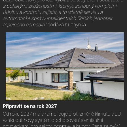
s bohatými zkušenostmi, který je schopný kompletní
údržbu a kontrolu zajistit, a to včetně servisu a
automatické správy inteligentních řídících jednotek
tepelného čerpadla,“
dodává Kuchynka.
Připravit se na rok 2027
Od roku 2027 má v rámci boje proti změně klimatu v EU
vzniknout nový systém obchodování s emisními
povolenkami pro sektor dopravy a budov. Cena se zvýší