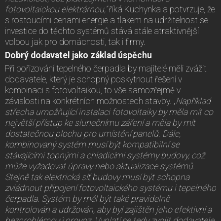
fotovoltaickou elektrárnou,“
říká Kuchynka a potvrzuje, že
s rostoucími cenami energie a tlakem na udržitelnost se
investice do těchto systémů stává stále atraktivnější
volbou jak pro domácnosti, tak i firmy.
Dobrý dodavatel jako základ úspěchu
Při pořizování tepelného čerpadla by majitelé měli zvážit
dodavatele, který je schopný poskytnout řešení v
kombinaci s fotovoltaikou, to vše samozřejmě v
závislosti na konkrétních možnostech stavby. „
Například
střecha umožňující instalaci fotovoltaiky by měla mít co
největší přístup ke slunečnímu záření a měla by mít
dostatečnou plochu pro umístění panelů. Dále,
kombinovaný systém musí být kompatibilní se
stávajícími topnými a chladicími systémy budovy, což
může vyžadovat úpravy nebo aktualizace systémů.
Stejně tak elektrická síť budovy musí být schopna
zvládnout připojení fotovoltaického systému i tepelného
čerpadla. Systém by měl být také pravidelně
kontrolován a udržován, aby byl zajištěn jeho efektivní a
bezproblémový provoz. Vyplatí se tedy zvolit dodavatele