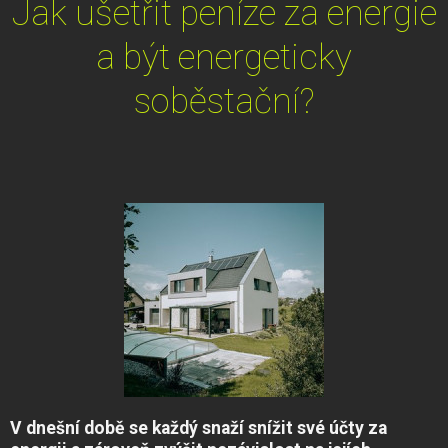
Jak ušetřit peníze za energie
a být energeticky
soběstační?
V dnešní době se každý snaží snížit své účty za