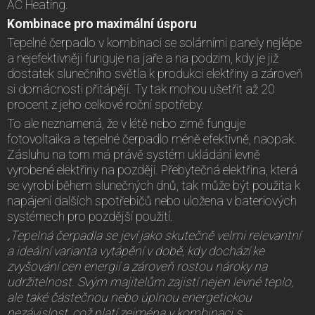
AC Heating.
Kombinace pro maximální úsporu
Tepelné čerpadlo v kombinaci se solárními panely nejlépe
a nejefektivněji funguje na jaře a na podzim, kdy je již
dostatek slunečního světla k produkci elektřiny a zároveň
si domácnosti přitápějí. Ty tak mohou ušetřit až 20
procent z jeho celkové roční spotřeby.
To ale neznamená, že v létě nebo zimě funguje
fotovoltaika a tepelné čerpadlo méně efektivně, naopak.
Zásluhu na tom má právě systém ukládání levně
vyrobené elektřiny na později. Přebytečná elektřina, která
se vyrobí během slunečných dnů, tak může být použita k
napájení dalších spotřebičů nebo uložena v bateriových
systémech pro pozdější použití.
„Tepelná čerpadla se jeví jako skutečně velmi relevantní
a ideální varianta vytápění v době, kdy dochází ke
zvyšování cen energií a zároveň rostou nároky na
udržitelnost. Svým majitelům zajistí nejen levné teplo,
ale také částečnou nebo úplnou energetickou
nezávislost, což platí zejména v kombinaci s