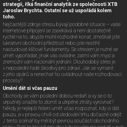
strategii, říká finanční analytik ze společnosti XTB
Jaroslav Brychta. Ostatní se už uspořádá kolem
toho.
Nejčastější zdroje stresu bývají podobné situace – vaše
internetové připojení se zasekává a není dostatečně
rychlé na to, abyste mohli rozhodně konat, zmeškali jste
lukrativní obchodní příležitost nebo jste nestihli
nastudovat klíčové fundamenty. Se stresem je nutné se
umět vypořádat, jinak vás ovládne, zatmí vám mysl a
znemožní vám racionální jednání. Dlouhodobý stres je
v neposlední řadě škodlivý pro zdraví. Jak se vymanit
z jeho spárů a nenechat ho ovládnout naše rozhodovací
procesy?
Umění dát si včas pauzu
Obchody se vám poslední dobou nedaří a vy se o to
urputněji snažíte to zlomit a utrpěné ztráty vyrovnat?
Někdy je nejlepší řešení umět včas rozpoznat, kdy si dát
pauzu, a v pravou chvíli od sledování trhu dočasně odejít.
„I tento scénář by měl být pevnou součástí obchodního
plánu. Platí to hlavně pro dny, kdy se vám nic nedaří – pak