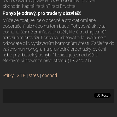
rozhodování. A právě emoce mohou být pro váš
obchodní kapitál fatální,“ radí Brychta.
Pohyb je zdravý, pro tradery obzvlášť
Může se zdát, že jde o obecné a stokrát omílané
doporučení, ale něco na tom bude. Pohybová aktivita
pomáhá účinně zmírňovat napětí, které trading téměř
nerozlučně provází. Pomáhá udržovat tělo uvolněné a
odpočaté díky vyplaveným hormonům štěstí. Začleňte do
vašeho harmonogramu pravidelné procházky, cvičení
nebo jiný libovolný pohyb. Neexistuje jednodušší a
efektivnější prevence proti stresu. (18.2.2021)
Štítky
:
XTB
|
stres
|
obchod