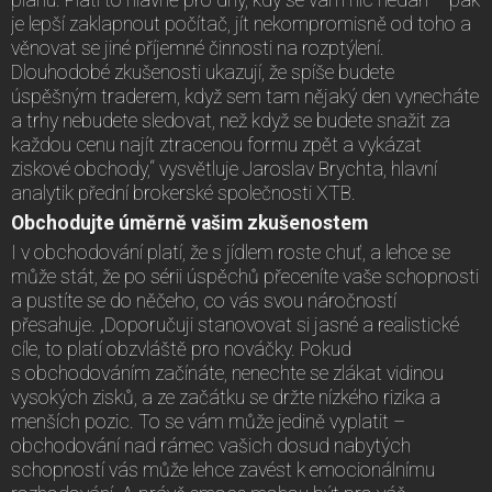
je lepší zaklapnout počítač, jít nekompromisně od toho a
věnovat se jiné příjemné činnosti na rozptýlení.
Dlouhodobé zkušenosti ukazují, že spíše budete
úspěšným traderem, když sem tam nějaký den vynecháte
a trhy nebudete sledovat, než když se budete snažit za
každou cenu najít ztracenou formu zpět a vykázat
ziskové obchody,“ vysvětluje Jaroslav Brychta, hlavní
analytik přední brokerské společnosti XTB.
Obchodujte úměrně vašim zkušenostem
I v obchodování platí, že s jídlem roste chuť, a lehce se
může stát, že po sérii úspěchů přeceníte vaše schopnosti
a pustíte se do něčeho, co vás svou náročností
přesahuje. „Doporučuji stanovovat si jasné a realistické
cíle, to platí obzvláště pro nováčky. Pokud
s obchodováním začínáte, nenechte se zlákat vidinou
vysokých zisků, a ze začátku se držte nízkého rizika a
menších pozic. To se vám může jedině vyplatit –
obchodování nad rámec vašich dosud nabytých
schopností vás může lehce zavést k emocionálnímu