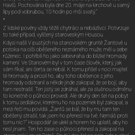
Havlů. Pochována byla dne 20. máje na kirchově u samý
lípy pod vobrubou, 10 hodin po mši svatý.“
*
Z lidské pověry vždy těžili chytráci a nebázlivci. Potvrzuje
to také případ, vylíčený staroveským Housou.
Kdysi našli V pustých na stanovském gruntě Žantově u
potoka na olši oběšeného neznámého muže; měl u sebe
růženec. I pohřbili ho jako sebevraha do blízké hromady
kamení. Ve Stanovém byl v tom čase člověk, který, jak
sám říkal, ani čerta se nebál. K tomu přišel v noci majitel
té hromady a prosil ho, aby toho oběšence z jeho
hromady odstranil a někde jinde zakopal, že se bojí, aby
tam nestrašil. Ten jistý se zdráhal, ale za slušnou odměnu
to konečně o půlnoci provedl. Ale druhý den šel na pobyt
k tomu sedlákovi, kterému ho na pozemek byl zakopal, a
mezi řečí mu povídá: „Žantů se bál, že by mu tam ten
oběšený strašil, tak jsem ho přenesl na tvé. Nemáš proti
tomu nic?“ Hospodář se ulekl a honem ho uplatil, aby ho
nesl jinam. Ten ho zase o půlnoci přenesl a zakopal na