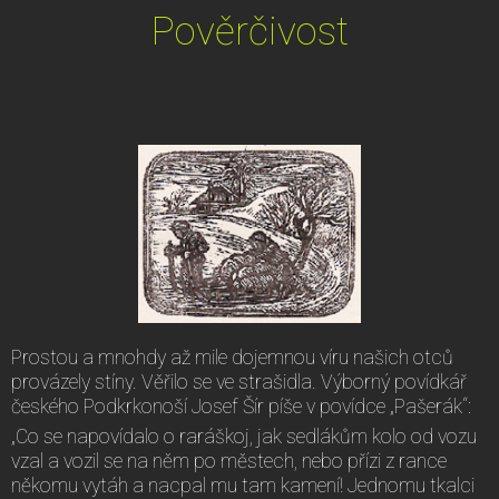
Pověrčivost
Prostou a mnohdy až mile dojemnou víru našich otců
provázely stíny. Věřilo se ve strašidla. Výborný povídkář
českého Podkrkonoší Josef Šír píše v povídce „Pašerák“:
„Co se napovídalo o raráškoj, jak sedlákům kolo od vozu
vzal a vozil se na něm po městech, nebo přízi z rance
někomu vytáh a nacpal mu tam kamení! Jednomu tkalci