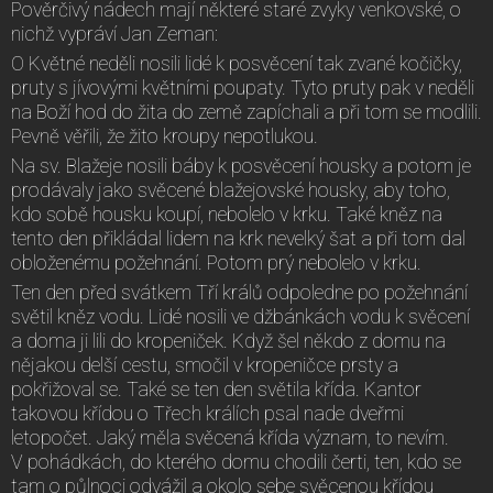
Pověrčivý nádech mají některé staré zvyky venkovské, o
nichž vypráví Jan Zeman:
O Květné neděli nosili lidé k posvěcení tak zvané kočičky,
pruty s jívovými květními poupaty. Tyto pruty pak v neděli
na Boží hod do žita do země zapíchali a při tom se modlili.
Pevně věřili, že žito kroupy nepotlukou.
Na sv. Blažeje nosili báby k posvěcení housky a potom je
prodávaly jako svěcené blažejovské housky, aby toho,
kdo sobě housku koupí, nebolelo v krku. Také kněz na
tento den přikládal lidem na krk nevelký šat a při tom dal
obloženému požehnání. Potom prý nebolelo v krku.
Ten den před svátkem Tří králů odpoledne po požehnání
světil kněz vodu. Lidé nosili ve džbánkách vodu k svěcení
a doma ji lili do kropeniček. Když šel někdo z domu na
nějakou delší cestu, smočil v kropeničce prsty a
pokřižoval se. Také se ten den světila křída. Kantor
takovou křídou o Třech králích psal nade dveřmi
letopočet. Jaký měla svěcená křída význam, to nevím.
V pohádkách, do kterého domu chodili čerti, ten, kdo se
tam o půlnoci odvážil a okolo sebe svěcenou křídou