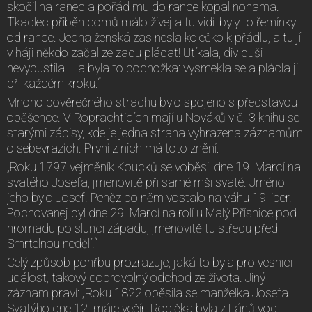
skočil na ranec a pořád mu do rance kopal nohama.
Tkadlec přiběh domů málo živej a tu vidí: byly to řemínky
od rance. Jedna ženská zas nesla kolečko k přádlu, a tu jí
v háji někdo začal ze zadu plácat! Utíkala, div duši
nevypustila – a byla to podnožka: vysmekla se a plácla ji
při každém kroku.“
Mnoho pověrečného strachu bylo spojeno s představou
oběšence. V Roprachticích mají u Nováků v č. 3 knihu se
starými zápisy, kde je jedna strana vyhrazena záznamům
o sebevrazích. První z nich má toto znění:
„Roku 1797 vejměník Koucků se voběsil dne 19. Marcí na
svatého Josefa, jmenovitě při samé mši svaté. Jméno
jeho bylo Josef. Peněz po něm vostalo na váhu 19 liber.
Pochovanej byl dne 29. Marcí na rolí u Malý Přísnice pod
hromadu po slunci západu, jmenovitě tu středu před
Smrtelnou nedělí.“
Celý způsob pohřbu prozrazuje, jaká to byla pro vesnici
událost, takový dobrovolný odchod ze života. Jiný
záznam praví: „Roku 1822 oběsila se manželka Josefa
Svatýho dne 12. máje večír. Rodička byla z Lánů vod