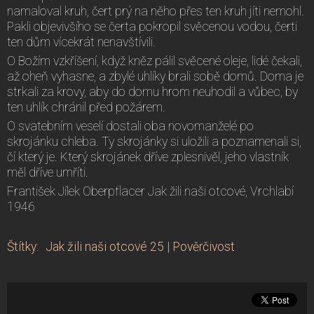
namaloval kruh, čert prý na něho přes ten kruh jíti nemohl.
Pakli objevivšího se čerta pokropil svěcenou vodou, čerti
ten dům vícekrát nenavštívili.
O Božím vzkříšení, když kněz pálil svěcené oleje, lidé čekali,
až oheň vyhasne, a zbylé uhlíky brali sobě domů. Doma je
strkali za krovy, aby do domu hrom neuhodil a vůbec, by
ten uhlík chránil před požárem.
O svatebním veselí dostali oba novomanželé po
skrojánku chleba. Ty skrojánky si uložili a poznamenali si,
čí který je. Který skrojánek dříve zplesnivěl, jeho vlastník
měl dříve umříti.
František Jílek Oberpflacer Jak žili naši otcové, Vrchlabí
1946
Štítky
:
Jak žili naši otcové 25
|
Pověrčivost