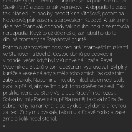
staroveský grunt Petrů. Druhý den šel na pole, kde ruchal
Slavík-Petrů a zase to tak vypravoval. A dopadlo to zase
tak. Následující noc byl nebožtík na Vitošově, potom na
Novákově, pak zase na staroveském Kubově. A tak s ním
dělal ten Stanovák obchody tak dlouho, pokud se mrtvola
nerozpadla. Když to už déle nešlo, zahrabal ho do té
dlouhé hromady na Štěpánově gruntě.
Potom o stanovském posvícení hráli staroveští muzikanti
ve Stanovém u Bochů. Cestou domů po posvícení
v pondělí večer, když byli v Kubově háji, začal Pavel
Večerník od Blažků o tom oběšeném vypravovat. Byl plný
kuráže a veselé nálady a měl z toho smích, jak ostatním
zuby cvakaly. Napomínali ho, aby mlčel, ale on vedl stále
svou a přál si, aby se jim duch toho oběšence zjevil. Tak
přišli konečně do Staré Vsi a pod Krčovím se rozešli.
Sotva byl milý Pavel sám, přišla na něj taková hrůza, že
sebral nohy na ramena, a co by dupl, byl doma a rovnou
za pec! Zuby mu cvakaly, bylo mu střídavě horko a zase
zima a kolik neděl stonal.
*