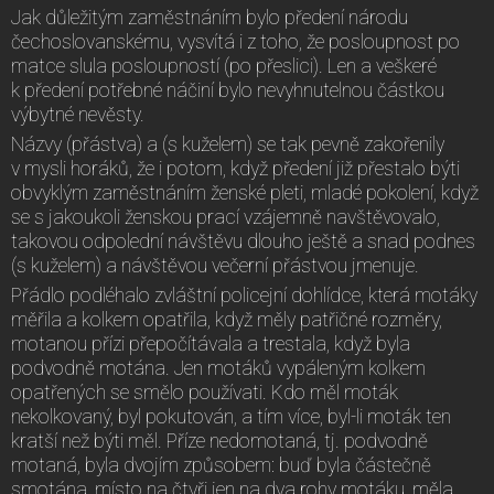
Jak důležitým zaměstnáním bylo předení národu
čechoslovanskému, vysvítá i z toho, že posloupnost po
matce slula posloupností (po přeslici). Len a veškeré
k předení potřebné náčiní bylo nevyhnutelnou částkou
výbytné nevěsty.
Názvy (přástva) a (s kuželem) se tak pevně zakořenily
v mysli horáků, že i potom, když předení již přestalo býti
obvyklým zaměstnáním ženské pleti, mladé pokolení, když
se s jakoukoli ženskou prací vzájemně navštěvovalo,
takovou odpolední návštěvu dlouho ještě a snad podnes
(s kuželem) a návštěvou večerní přástvou jmenuje.
Přádlo podléhalo zvláštní policejní dohlídce, která motáky
měřila a kolkem opatřila, když měly patřičné rozměry,
motanou přízi přepočítávala a trestala, když byla
podvodně motána. Jen motáků vypáleným kolkem
opatřených se smělo používati. Kdo měl moták
nekolkovaný, byl pokutován, a tím více, byl-li moták ten
kratší než býti měl. Příze nedomotaná, tj. podvodně
motaná, byla dvojím způsobem: buď byla částečně
smotána, místo na čtyři jen na dva rohy motáku, měla