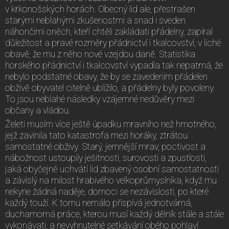
v krkonošských horách. Obecný lid ale, přestrašen
starými neblahými zkušenostmi a snad i sveden
náhončími oněch, kteří chtěli zakládati přádelny, zapíral
důležitost a pravé rozměry přádnictví i tkalcovství, v liché
obavě, že mu z něho nové vzejdou daně. Statistika
horského přádnictví i tkalcovství vypadla tak nepatrná, že
nebylo podstatné obavy, že by se zavedením přádelen
obživě obyvatel citelně ublížilo, a přádelny byly povoleny.
To jsou neblahé následky vzájemné nedůvěry mezi
občany a vládou.
Želeti musím více ještě úpadku mravního než hmotného,
jejž zavinila tato katastrofa mezi horáky, ztrátou
samostatné obživy. Starý, jemnější mrav, poctivost a
nábožnost ustoupily ješitnosti, surovosti a zpustlosti,
jaká obyčejně uchvátí lid zbavený osobní samostatnosti
a závislý na milost hrabivého velkoprůmyslníka, když mu
nekyne žádná naděje, domoci se nezávislosti, po které
každý touží. K tomu nemálo přispívá jednotvárná,
duchamorná práce, kterou musí každý dělník stále a stále
vykonávati, a nevyhnutelné setkávání obého pohlaví