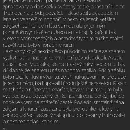
jej v pazderni zbavit pazdeří a takto na vlákna
zpracovaný a do svazků svázaný podle jakosti třídil a do
Trutnova na prodej dovážel. Tak se stal zakladatelem
lenaření ve zdejším podhoří. V několika letech většina
zdejších polí koncem léta se modrala příjemným
pomněnkovým květem. Jako nyní v kraji řepaření, tak
v letech sedmdesátých a osmdesátých minulého století
rozvětveno bylo v horách lenaření.
Jako vždy, když někdo něco původního začne se zdarem,
vyskytli se i u nás konkurenti, kteří původce dusili. Avšak
udusili nejen Modráka, ale na malé výjimky i sebe, a to tak
důkladně, že lenaření u nás nadobro zaniklo. Příčin zániku
bylo několik, hlavní však ta, že při nakupování lnu přeplácel
jeden druhého, ba kupovali i úrodu ještě nezasetou. Říkalo
se tehdáž o některých lenařích, když v Trutnově jim bylo
vyplaceno za dovezený len, že neznali cenu peněz, libujíce
sobě ve všem na zpáteční cestě. Poslední smrtelná rána
zdejšímu lenaření zasazena byla překupníkem, který na
sebe soustředil veškerý nákup lnu pro továrny trutnovské
a nakonec ohlásil konkurs.
*