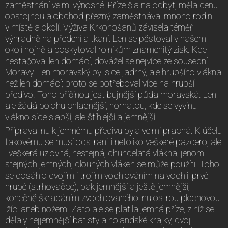
zaměstnání velmi výnosné. Příze šla na odbyt, měla cenu
obstojnou a obchod přezný zaměstnával mnoho rodin
v místě a okolí. Výživa Krkonošanů závisela téměř
výhradně na předení a tkaní. Len se pěstoval v našem
okolí hojně a poskytoval rolníkům znamenitý zisk. Kde
nestačoval len domácí, dovážel se nejvíce ze sousední
Moravy. Len moravský byl sice jadrný, ale hrubšího vlákna
než len domácí; proto se potřeboval více na hrubší
předivo. Toho příčinou jest bujnější půda moravská. Len
ale žádá polohu chladnější, hornatou, kde se vyvinu
vlákno sice slabší, ale štíhlejší a jemnější.
Příprava lnu k jemnému předivu byla velmi pracná. K účelu
takovému se musí odstraniti netoliko veškeré pazdero, ale
i veškerá uzlovitá, nestejná, chundelatá vlákna; jenom
stejných jemných, dlouhých vláken se může použíti. Toho
se dosáhlo dvojím i trojím vochlováním na vochli, prvé
hrubé (strhovačce), pak jemnější a ještě jemnější;
konečně škrabáním zvochlovaného lnu ostrou plechovou
lžíci aneb nožem. Zato ale se platila jemná příze, z níž se
dělaly nejjemnější batisty a holandské krajky, dvoj- i