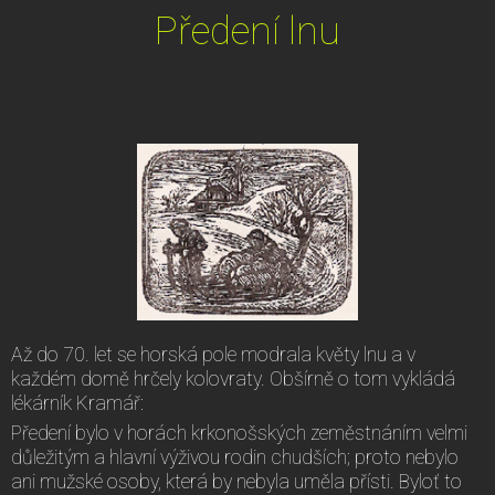
Předení lnu
Až do 70. let se horská pole modrala květy lnu a v
každém domě hrčely kolovraty. Obšírně o tom vykládá
lékárník Kramář:
Předení bylo v horách krkonošských zeměstnáním velmi
důležitým a hlavní výživou rodin chudších; proto nebylo
ani mužské osoby, která by nebyla uměla přísti. Byloť to