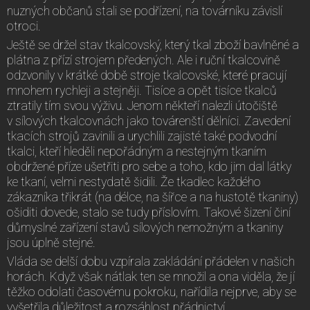
nuzných občanů stali se podřízení, na továrníku závislí
otroci.
Ještě se držel stav tkalcovský, který tkal zboží bavlněné a
plátna z přízí strojem předených. Ale i ruční tkalcovině
odzvonily v krátké době stroje tkalcovské, které pracují
mnohem rychleji a stejněji. Tisíce a opět tisíce tkalců
ztratily tím svou výživu. Jenom někteří nalezli útočiště
v sílových tkalcovnách jako továrenští dělníci. Zavedení
tkacích strojů zavinili a urychlili zajisté také podvodní
tkalci, kteří hleděli nepořádným a nestejným tkaním
obdržené příze ušetřiti pro sebe a toho, kdo jim dal látky
ke tkaní, velmi nestydatě šidili. Že tkadlec každého
zákazníka třikrát (na délce, na šířce a na hustotě tkaniny)
ošiditi dovede, stalo se tudy příslovím. Takové šizení činí
důmyslné zařízení stavů sílových nemožným a tkaniny
jsou úplně stejné.
Vláda se delší dobu vzpírala zakládání přádelen v našich
horách. Když však nátlak ten se množil a ona viděla, že jí
těžko odolati časovému pokroku, nařídila nejprve, aby se
vyšetřila důležitost a rozsáhlost přádnictví