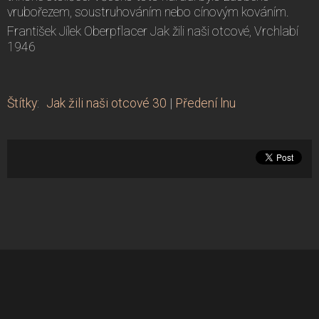
vrubořezem, soustruhováním nebo cínovým kováním.
František Jílek Oberpflacer Jak žili naši otcové, Vrchlabí
1946
Štítky
:
Jak žili naši otcové 30
|
Předení lnu