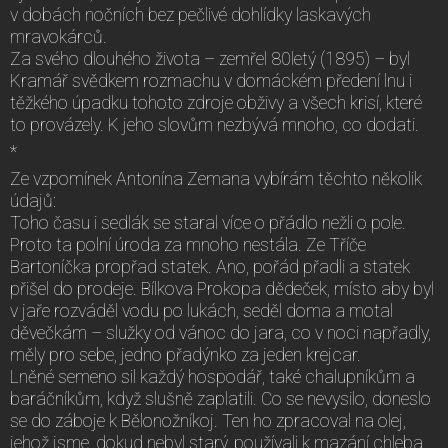
v dobách nočních bez pečlivé dohlídky laskavých
mravokárců.
Za svého dlouhého života – zemřel 80letý (1895) – byl
Kramář svědkem rozmachu v domáckém předení lnu i
těžkého úpadku tohoto zdroje obživy a všech krisí, které
to provázely. K jeho slovům nezbývá mnoho, co dodati.
*
Ze vzpomínek Antonína Zemana vybírám těchto několik
údajů:
Toho času i sedlák se staral více o přádlo nežli o pole.
Proto ta polní úroda za mnoho nestála. Ze Tříče
Bartoníčka propřad statek. Ano, pořád přadli a statek
přišel do prodeje. Bílkova Prokopa dědeček, místo aby byl
v jaře rozváděl vodu po lukách, seděl doma a motal
děvečkám – služky od vánoc do jara, co v noci napřadly,
měly pro sebe, jedno přadýnko za jeden krejcar.
Lněné semeno sil každý hospodář, také chalupníkům a
baráčníkům, když slušně zaplatili. Co se nevysilo, doneslo
se do záboje k Bělonožníkoj. Ten ho zpracoval na olej,
jehož jsme, dokud nebyl starý, používali k mazání chleba.