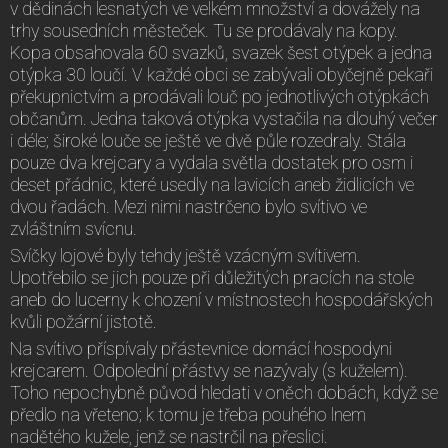
v dědinách lesnatých ve velkém množství a dovážely na
trhy sousedních městeček. Tu se prodávaly na kopy.
Kopa obsahovala 60 svazků, svazek šest otýpek a jedna
otýpka 30 loučí. V každé obci se zabývali obyčejně pekaři
překupnictvím a prodávali louč po jednotlivých otýpkách
občanům. Jedna taková otýpka vystačila na dlouhý večer
i déle; široké louče se ještě ve dvě půle rozedraly. Stála
pouze dva krejcary a vydala světla dostatek pro osm i
deset přádnic, které usedly na lavicích aneb židlicích ve
dvou řadách. Mezi nimi nastrčeno bylo svítivo ve
zvláštním svícnu.
Svíčky lojové byly tehdy ještě vzácným svítivem.
Upotřebilo se jich pouze při důležitých pracích na stole
aneb do lucerny k chození v místnostech hospodářských
kvůli požární jistotě.
Na svítivo příspívaly přástevnice domácí hospodyni
krejcarem. Odpolední přástvy se nazývaly (s kuželem).
Toho nepochybně původ hledati v oněch dobách, když se
předlo na vřeteno; k tomu je třeba pouhého lnem
nadětého kužele, jenž se nastrčil na přeslici.