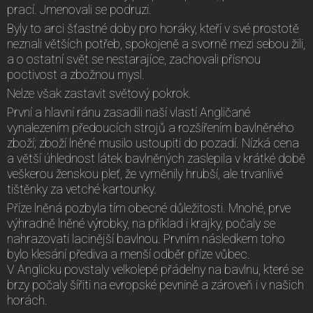
prací. Jmenovali se podruzi.
Byly to arci šťastné doby pro horáky, kteří v své prostotě
neznali větších potřeb, spokojeně a svorně mezi sebou žili,
a o ostatní svět se nestarajíce, zachovali přísnou
poctivost a zbožnou mysl.
Nelze však zastavit světový pokrok.
První a hlavní ránu zasadili naší vlastí Angličané
vynalezením předoucích strojů a rozšířením bavlněného
zboží; zboží lněné musilo ustoupiti do pozadí. Nízká cena
a větší úhlednost látek bavlněných zaslepila v krátké době
veškerou ženskou pleť, že vyměnily hrubší, ale trvanlivé
tištěnky za vetché kartounky.
Příze lněná pozbyla tím obecné důležitosti. Mnohé, prve
výhradně lněné výrobky, na příklad i krajky, počaly se
nahrazovati lacinější bavlnou. Prvním následkem toho
bylo klesání přediva a menší odběr příze vůbec.
V Anglicku povstaly velkolepé přádelny na bavlnu, které se
brzy počaly šířiti na evropské pevnině a zároveň i v našich
horách.