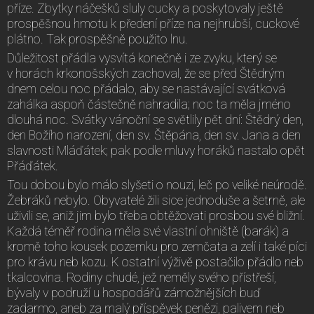
příze. Zbytky náčešků sluly cucky a poskytovaly ještě
prospěšnou hmotu k předení příze na nejhrubší, cuckové
plátno. Tak prospěšně použito lnu.
Důležitost přádla vysvítá konečně i ze zvyku, který se
v horách krkonošských zachoval, že se před Štědrým
dnem celou noc přádalo, aby se nastávající svátková
zahálka aspoň částečně nahradila; noc ta měla jméno
dlouhá noc. Svátky vánoční se světlily pět dní: Štědrý den,
den Božího narození, den sv. Štěpána, den sv. Jana a den
slavnosti Mláďátek; pak podle mluvy horáků nastalo opět
Přáďátek.
Tou dobou bylo málo slyšeti o nouzi, leč po veliké neúrodě.
Žebráků nebylo. Obyvatelé žili sice jednoduše a šetrně, ale
uživili se, aniž jim bylo třeba obtěžovati prosbou své bližní.
Každá téměř rodina měla své vlastní ohniště (barák) a
kromě toho kousek pozemku pro zemčata a zelí i také píci
pro krávu neb kozu. K ostatní výživě postačilo přádlo neb
tkalcovina. Rodiny chudé, jež neměly svého přístřeší,
bývaly v podruží u hospodářů zámožnějších buď
zadarmo, aneb za malý příspěvek penězi, palivem neb