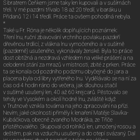
S bratrem Čeňkem jsme taky len kupovali a v sušírnách
třeli. V mé pazdrni třívalo 18 až 20 tředlí, v baráku u
Přidanů 12 i 14 tředlí. Práce ta ovšem pohodlná nebyla.
*
Také u Fr. Róna je několik doplňujících poznámek:
Tření lnu, ruční zbavování vrchního povlaku pazdeří
dřevěnou trdlicí, z vlákna lnu vymočeného a v sušírně
(pazderně) usušeného, vykonávaly ženské. Byla to práce
dost obtížná a nezdravá vzhledem na veliké prášení a na
celodenní stání za mrazů v místnosti, zbité z prken. Práce
ta se konala od pozdního podzimu obyčejně do jara a
placena byla od libry vytřeného lnu. Vydělávalo se na ní za
čas od 4 hodin ráno do večera, jak dlouhou stačil
v sušírně usušený len, 40 až 60 krejcarů. Pěstovalo se
tehdy ve Vysokém a okolí hodně lnu, zvláště když
v Trutnově vznikla továrna na jeho zpracování na přízi.
Nevím, jaké okolnosti přiměly k lenaření Matěje Slavíka-
Kubáčkova, obecně zvaného Modráka, ze Tříče
přistěhovalého. Skupoval od rolníků len, umočený rosou a
deštěm, pak na vzduchu usušený a do otepí svázaný. Dal