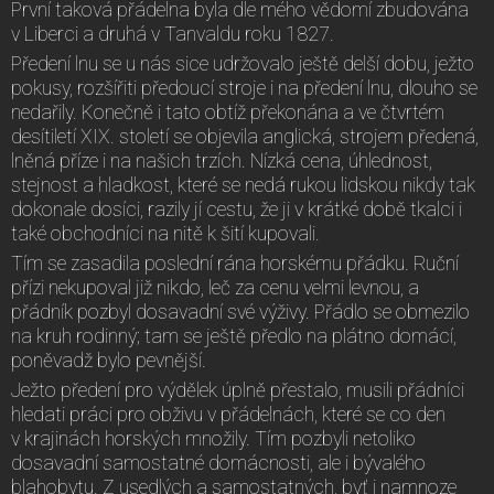
První taková přádelna byla dle mého vědomí zbudována
v Liberci a druhá v Tanvaldu roku 1827.
Předení lnu se u nás sice udržovalo ještě delší dobu, ježto
pokusy, rozšířiti předoucí stroje i na předení lnu, dlouho se
nedařily. Konečně i tato obtíž překonána a ve čtvrtém
desítiletí XIX. století se objevila anglická, strojem předená,
lněná příze i na našich trzích. Nízká cena, úhlednost,
stejnost a hladkost, které se nedá rukou lidskou nikdy tak
dokonale dosíci, razily jí cestu, že ji v krátké době tkalci i
také obchodníci na nitě k šití kupovali.
Tím se zasadila poslední rána horskému přádku. Ruční
přízi nekupoval již nikdo, leč za cenu velmi levnou, a
přádník pozbyl dosavadní své výživy. Přádlo se obmezilo
na kruh rodinný; tam se ještě předlo na plátno domácí,
poněvadž bylo pevnější.
Ježto předení pro výdělek úplně přestalo, musili přádníci
hledati práci pro obživu v přádelnách, které se co den
v krajinách horských množily. Tím pozbyli netoliko
dosavadní samostatné domácnosti, ale i bývalého
blahobytu. Z usedlých a samostatných, byť i namnoze