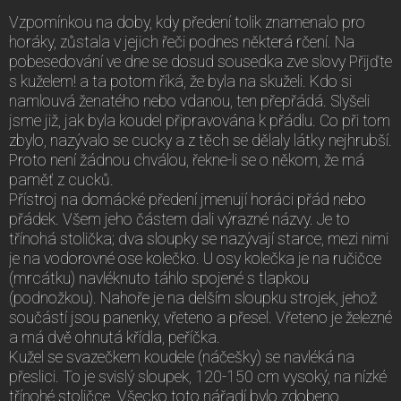
Vzpomínkou na doby, kdy předení tolik znamenalo pro
horáky, zůstala v jejich řeči podnes některá rčení. Na
pobesedování ve dne se dosud sousedka zve slovy Přijďte
s kuželem! a ta potom říká, že byla na skuželi. Kdo si
namlouvá ženatého nebo vdanou, ten přepřádá. Slyšeli
jsme již, jak byla koudel připravována k přádlu. Co při tom
zbylo, nazývalo se cucky a z těch se dělaly látky nejhrubší.
Proto není žádnou chválou, řekne-li se o někom, že má
paměť z cucků.
Přístroj na domácké předení jmenují horáci přád nebo
přádek. Všem jeho částem dali výrazné názvy. Je to
třínohá stolička; dva sloupky se nazývají starce, mezi nimi
je na vodorovné ose kolečko. U osy kolečka je na ručičce
(mrcátku) navléknuto táhlo spojené s tlapkou
(podnožkou). Nahoře je na delším sloupku strojek, jehož
součástí jsou panenky, vřeteno a přesel. Vřeteno je železné
a má dvě ohnutá křídla, peříčka.
Kužel se svazečkem koudele (náčešky) se navléká na
přeslici. To je svislý sloupek, 120-150 cm vysoký, na nízké
třínohé stoličce. Všecko toto nářadí bylo zdobeno