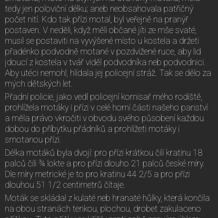
tedy jen poloviční délku; aneb neobsahovala patřičný
počet nití. Kdo tak přízi motal, byl veřejně na pranýř
postaven. V neděli, když měli občané jíti ze mše svaté,
musil se postaviti na vyvýšené místo u kostela a držeti
přadénko podvodně motané v pozdvižené ruce, aby lid
jdoucí z kostela v tvář viděl podvodníka neb podvodnici.
Aby utéci nemohl, hlídala jej policejní stráž. Tak se dělo za
mých dětských let.
Přadní policie, jako vedl policejní komisař mého rodiště,
prohlížela motáky i přízi v celé horní části našeho panství
a měla právo vkročiti v obvodu svého působení každou
dobou do příbytku přádníků a prohlížeti motáky i
smotanou přízi.
Délka motáků byla dvojí: pro přízi krátkou čili kratinu 18
palců čili ¾ lokte a pro přízi dlouho 21 palců české míry.
Dle míry metrické je to pro kratinu 44 2/5 a pro přízi
dlouhou 51 1/2 centimetrů čítaje.
Moták se skládal z kulaté neb hranaté hůlky, která končila
na obou stranách tenkou, plochou, drobet zakulaceno