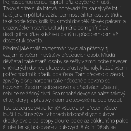
trojnásobnou cenou naproti přízi obyčejné, hrubší.
Taková příze slula lotová, poněvadž štuka nejvýše lot, i
také jenom půl lotu vážila. Jemnost čili tenkost se třídila
také podle toho, kolik štuk mohl dospělý člověk palcem a
ukazováčkem sevřít. Odtud jména osmigrifná až
desítigrifná příze, když se udaným způsobem osm až
deset štuk sevřelo.
Předení jaké stálé zaměstnání vyvolalo přástvy, tj.
vzájemné večerní návštěvy předoucích osob. Mladá
děvčata i také starší osoby se sešly v zimní době navečer
v některých domech, kdež se přástvy konaly, každá všemi
potřebnostmi k přádlu opatřena. Tam předeno o závod,
zpívány písně národní i také nábožné a baveno se
hovorem. Že si i mladí synkové na přástvách účastnili,
nebude se žádný diviti. Pro mnohé děvče se nalezl takový
ctitel, který ji z přástvy k domu otcovskému doprovodil.
Tou dobou se svítilo téměř všude a při předení vůbec
loučí. Loučí nazývali v horách krkonošských bukové
dračky, dvě a půl stopy dlouhé, palec až půldruhého palce
široké, tenké, hoblované z bukových štěpin. Dělaly se