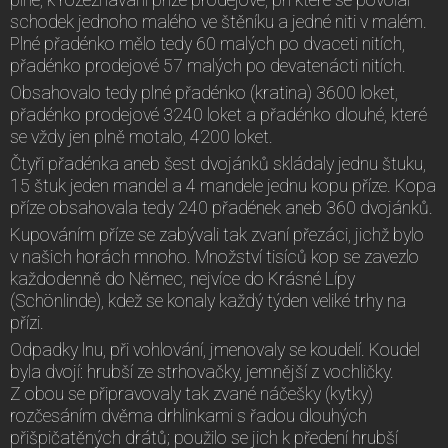
schodek jednoho malého ve štěníku a jedné niti v malém.
Plné přadénko mělo tedy 60 malých po dvaceti nitích,
přadénko prodejové 57 malých po devatenácti nitích.
Obsahovalo tedy plné přadénko (kratina) 3600 loket,
přadénko prodejové 3240 loket a přadénko dlouhé, které
se vždy jen plně motalo, 4200 loket.
Čtyři přadénka aneb šest dvojánků skládaly jednu štuku,
15 štuk jeden mandel a 4 mandele jednu kopu příze. Kopa
příze obsahovala tedy 240 přadének aneb 360 dvojánků.
Kupováním příze se zabývali tak zvaní přezáci, jichž bylo
v našich horách mnoho. Množství tisíců kop se zavezlo
každodenně do Němec, nejvíce do Krásné Lípy
(Schönlinde), kdež se konaly každý týden veliké trhy na
přízi.
Odpadky lnu, při vohlování, jmenovaly se koudelí. Koudel
byla dvojí: hrubší ze strhovačky, jemnější z vochličky.
Z obou se připravovaly tak zvané náčešky (kytky)
rozčesáním dvěma drhlinkami s řadou dlouhých
přišpičatěných drátů; použilo se jich k předení hrubší