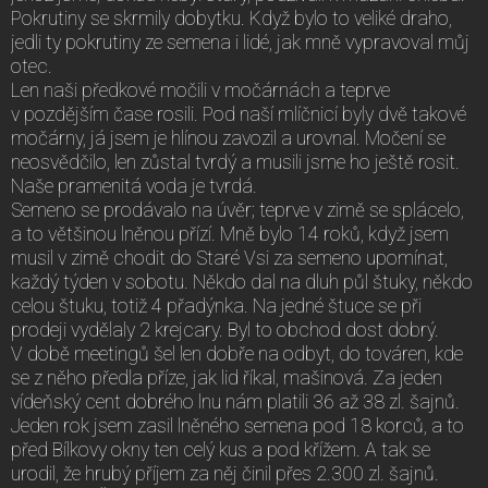
Pokrutiny se skrmily dobytku. Když bylo to veliké draho,
jedli ty pokrutiny ze semena i lidé, jak mně vypravoval můj
otec.
Len naši předkové močili v močárnách a teprve
v pozdějším čase rosili. Pod naší mlíčnicí byly dvě takové
močárny, já jsem je hlínou zavozil a urovnal. Močení se
neosvědčilo, len zůstal tvrdý a musili jsme ho ještě rosit.
Naše pramenitá voda je tvrdá.
Semeno se prodávalo na úvěr; teprve v zimě se splácelo,
a to většinou lněnou přízí. Mně bylo 14 roků, když jsem
musil v zimě chodit do Staré Vsi za semeno upomínat,
každý týden v sobotu. Někdo dal na dluh půl štuky, někdo
celou štuku, totiž 4 přadýnka. Na jedné štuce se při
prodeji vydělaly 2 krejcary. Byl to obchod dost dobrý.
V době meetingů šel len dobře na odbyt, do továren, kde
se z něho předla příze, jak lid říkal, mašinová. Za jeden
vídeňský cent dobrého lnu nám platili 36 až 38 zl. šajnů.
Jeden rok jsem zasil lněného semena pod 18 korců, a to
před Bílkovy okny ten celý kus a pod křížem. A tak se
urodil, že hrubý příjem za něj činil přes 2.300 zl. šajnů.