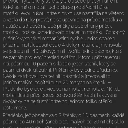
příčkou. Tyto příčky se křížily proti sobě pravým úhlem.
Když se mělo motati, uchopila se prostřední hůlka
motáku levou rukou, příze s cívkou se nastrčila na vřeteno
a vzala do ruky pravé; nit se upevnila na příčce motáku a
natáčela střídavě na obě příčky a obě strany příček
motáku, což se usnadňovalo otáčením motáku. Schopný
přádník vykonával motání velmi rychle. Jedno otočení
příze na moták obsahovalo 4 délky motáku a jmenovalo
se jednou nití. 40 takových nití tvořilo jedno pásmo, které
se zatrhlo pro lehčí přehled zvláštní, k tomu připravenou
nití, pásmicí. 10 pásem skládalo jeden štěník, který se
pásmicí dvakrát zatrhl; tři štěníky byly jedno přadénko.
Někde zatrhovali dvacet nití pásmicí a jmenovali to
jedním malým; počítali tudíž 20 malých na štěník. –
Přadénko bylo celek, více se na moták nemotalo. Někde
motali tlusté příze pouze po dvou štěníkách, tak zvané
dvojánky, ba nejtlustší příze po jednom toliko štěníku i
ještě méně.
Přadénko, jež obsahovalo 3 štěníky o 10 pásmech, každé
pásmo po 40 nitích (aneb o 20 malých po 20 nitích) slulo
plné, k rozeznávání příze prodejové, při které se povolal