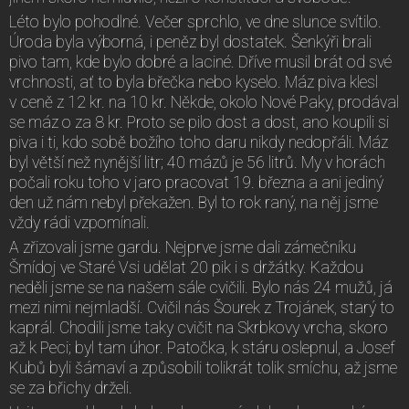
Léto bylo pohodlné. Večer sprchlo, ve dne slunce svítilo.
Úroda byla výborná, i peněz byl dostatek. Šenkýři brali
pivo tam, kde bylo dobré a laciné. Dříve musil brát od své
vrchnosti, ať to byla břečka nebo kyselo. Máz piva klesl
v ceně z 12 kr. na 10 kr. Někde, okolo Nové Paky, prodával
se máz o za 8 kr. Proto se pilo dost a dost, ano koupili si
piva i ti, kdo sobě božího toho daru nikdy nedopřáli. Máz
byl větší než nynější litr; 40 mázů je 56 litrů. My v horách
počali roku toho v jaro pracovat 19. března a ani jediný
den už nám nebyl překažen. Byl to rok raný, na něj jsme
vždy rádi vzpomínali.
A zřizovali jsme gardu. Nejprve jsme dali zámečníku
Šmídoj ve Staré Vsi udělat 20 pik i s držátky. Každou
neděli jsme se na našem sále cvičili. Bylo nás 24 mužů, já
mezi nimi nejmladší. Cvičil nás Šourek z Trojánek, starý to
kaprál. Chodili jsme taky cvičit na Skrbkovy vrcha, skoro
až k Peci; byl tam úhor. Patočka, k stáru oslepnul, a Josef
Kubů byli šámaví a způsobili tolikrát tolik smíchu, až jsme
se za břichy drželi.