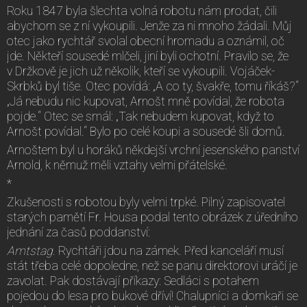
Roku 1847 byla šlechta volná robotu nám prodat, čili
abychom se z ní vykoupili. Jenže za ni mnoho žádali. Můj
otec jako rychtář svolal obecní hromadu a oznámil, oč
jde. Někteří sousedé mlčeli, jiní byli ochotní. Pravilo se, že
v Držkově je jich už několik, kteří se vykoupili. Vojáček-
Skrbků byl tiše. Otec povídá: „A co ty, švakře, tomu říkáš?“
„Já nebudu nic kupovat, Arnošt mně povídal, že robota
pojde.“ Otec se smál: „Tak nebudem kupovat, když to
Arnošt povídal.“ Bylo po celé koupi a sousedé šli domů.
Arnoštem byl u horáků někdejší vrchní jesenského panství
Arnold, k němuž měli vztahy velmi přátelské.
*
Zkušenosti s robotou byly velmi trpké. Pilný zapisovatel
starých pamětí Fr. Housa podal tento obrázek z úředního
jednání za časů poddanství:
Amtstag
. Rychtáři jdou na zámek. Před kanceláří musí
stát třeba celé dopoledne, než se panu direktorovi uráčí je
zavolat. Pak dostávají příkazy: Sedláci s potahem
pojedou do lesa pro bukové dříví! Chalupníci a domkaři se