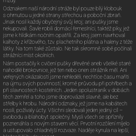
mzdy.
Odznakem naší národní stráže byl pouze bílý klobouk
s ohrnutou u jedné strany střechou a poboční zbraň.
Jinak nosil každý obyčejný svůj kroj; ani pušky jsme
nekupovali. Šavle robili domácí řemeslníci, taktéž piky, jež
jsme k hlídkám nočním opatřili. Za kroj jsem navrhoval
kalhoty z křížového, tzv. plachetního plátna a haleny z téže
látky. Na tom také zůstalo. Ne tak skromně sobě počínali
strážníci míst okolních.
Nám postačily k cvičení pušky dřevěné aneb všeliké staré
nahodilé brokovnice, jež ten nebo onen strážník měl. Ani
veřejných okázalostí jsme nehleděli, nechtíce času mařiti
na újmu svých povinností, kromě průvodu při pohřbech a
při slavnostech kostelních. Jeden spolustraník v dobách
těch zemřel a toho jsme doprovázeli slavně, ale bez
střelby k hrobu. Národní odznaky, jež jsme na kabátech
nosili, požívaly úcty. Všichni sledovali jeden jediný cíl –
svobodu a blahobyt společný. Mysli všech se spříznily
poznenáhla s novým stavem věcí. Prvotní rozčilení míjelo
a ustupovalo chladnější rozvaze. Naděje kynula na lepší,