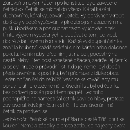
Zároveň s novým řádem po konstituci bylo zavedeno
četnictvo. Četník se míchal do všeho. Káral kázání
duchovního, káral vyučování učitele. Byl oprávněn vkročit
do školy v době vyučování v plné zbroji s nasazeným na
pušku bodákem a poslouchat takto vyučování dítek
tímto výjevem vyděšených a podávat o tom, co viděl,
dobré zdání svému komandu. Každé vystoupení četníka
značilo hrubství, každé setkání s ním kárání nebo dokonce
pokutu. Rolník nebyl před ním jist na poli, pocestný na
cestě. Nebyl-li ten dost vznešeně ošacen, zadržel jej četník
a oslovil hrubě o průvodní list. Kdo jej neměl, byl dodán
představenému k postrku, byť i přicházel z blízké obce.
Jeden občan šel do nejbližší vesnice ke kováři, aby mu
opravil pluh; protože neměl průvodní list, byl od četníka
bez pořízení poslán postrkem nazpět. Jednoho
podnapilého na náměstí ťal četník šavlí do hlavy, protože
zavrávoral, když jím četník strčil. To zavrávorání měl
četník za protivení se.
Jedné noční četnické patrole přišla na cestě Tříčí chuť ke
kouření. Neměla zápalky, a proto zatloukla na jedny dveře.