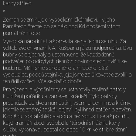
kardy střílelo.
*
Zeman se zmiňuje o vysockém lékárníkovi. I v jeho
Pamětech čteme, co se dálo pod Krkonošemi v tom
památném roce:
Vysocká národní stráž omezila se na jednu setninu. Za
velitele zvolen vinárník A. Kašpar a já za nadporučíka. Dva
bubny se objednaly a ustanoveno, že každodenně
podvečer, po odbytých denních povinnostech, cvičiti se
budeme. Měli jsme schopného a mladého ještě
vysloužilce, poddůstojníka, jejž jsme za šikovatele zvolili, a
ten řídil cvičení. Vše se dařilo dobře.
Pro týdenní a výroční trhy se ustanovily zesílené patroly
k udržení pořádku a zamezení krádeží. Tyto patroly
přecházely po dvou náměstím, všemi ulicemi mezi krámy;
jakmile se známý taškář objevil, byl ihned zatčen a zavřen.
K obědu dostal chléb a vodu a nepropustil se až po trhu,
když kramáři zboží své složili. Národní strážník, který
službu vykonával, dostal od obce 10 kr. ve stříbře denní