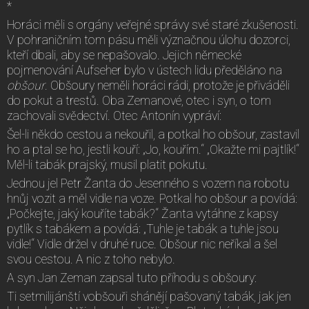
*
Horáci měli s orgány veřejné správy své staré zkušenosti.
V pohraničním tom pásu měli význačnou úlohu dozorci,
kteří dbali, aby se nepašovalo. Jejich německé
pojmenování Aufseher bylo v ústech lidu předěláno na
obšour
. Obšoury neměli horáci rádi, protože je přiváděli
do pokut a trestů. Oba Zemanové, otec i syn, o tom
zachovali svědectví. Otec Antonín vypráví:
Šel-li někdo cestou a nekouřil, a potkal ho obšour, zastavil
ho a ptal se ho, jestli kouří: „Jo, kouřím.“ „Okažte mi pajtlík!“
Měl-li tabák prajský, musil platit pokutu.
Jednou jel Petr Žanta do Jesenného s vozem na robotu
hnůj vozit a měl vidle na voze. Potkal ho obšour a povídá:
„Počkejte, jaký kouříte tabák?“ Žanta vytáhne z kapsy
pytlík s tabákem a povídá: „Tuhle je tabák a tuhle jsou
vidle!“ Vidle držel v druhé ruce. Obšour nic neříkal a šel
svou cestou. A nic z toho nebylo.
A syn Jan Zeman zapsal tuto příhodu s obšoury:
Ti setmilijánští vobšouři shánějí pašovaný tabák, jak jen