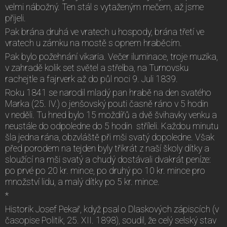
velmi nábožný. Ten stál s vytaženým mečem, až jsme
přijeli.
Pak brána druhá ve vratech u hospody, brána třetí ve
vratech u zámku na mostě s opnem hraběcím.
Pak bylo požehnání vikaria. Večer iluminace, troje muzika,
v zahradě kolik set světel a střelba, na Turnovsku
rachejtle a fajrverk až do půl noci 9. Juli 1839.
Roku 1841 se narodil mladý pan hrabě na den svatého
Marka (25. IV.) o jenšovský pouti časně ráno v 5 hodin
v neděli. Tu hned bylo 15 moždířů a dvě švihavky venku a
neustále do odpoledne do 5 hodin stříleli. Každou minutu
šla jedna rána, obzvláště při mši svatý dopoledne. Však
před porodem na tejden byly třikrát z naší školy dítky a
sloužící na mši svatý a chudý dostávali dvakrát peníze:
po prvé po 20 kr. mince, po druhý po 10 kr. mince pro
množství lidu, a malý dítky po 5 kr. mince.
*
Historik Josef Pekař, když psal o Dlaskových zápiscích (v
časopise Politik, 25. XII. 1898), soudil, že celý selský stav