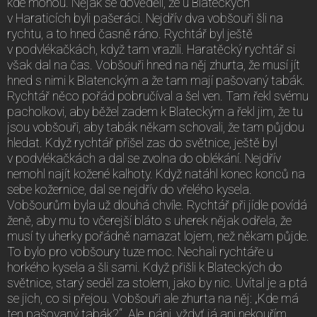
kde mohou. Nějak se dověděli, že u Blateckých
v Haraticích byli pašeráci. Nejdřív dva vobšouři šli na
rychtu, a to hned časně ráno. Rychtář byl ještě
v podvlékačkách, když tam vrazili. Haratěcký rychtář si
však dal na čas. Vobšouři hned na něj zhurta, že musí jít
hned s nimi k Blatenckým a že tam mají pašovaný tabák.
Rychtář něco pořád pobručíval a šel ven. Tam řekl svému
pacholkovi, aby běžel zadem k Blateckým a řekl jim, že tu
jsou vobšouři, aby tabák někam schovali, že tam půjdou
hledat. Když rychtář přišel zas do světnice, ještě byl
v podvlékačkách a dal se zvolna do oblékání. Nejdřív
nemohl najít kožené kalhoty. Když natáhl konec konců na
sebe kožernice, dal se nejdřív do vřelého kysela.
Vobšourům byla už dlouhá chvíle. Rychtář při jídle povídá
ženě, aby mu to včerejší bláto s uherek nějak odřela, že
musí ty uherky pořádně namazat lojem, než někam půjde.
To bylo pro vobšoury tuze moc. Nechali rychtáře u
horkého kysela a šli sami. Když přišli k Blateckých do
světnice, starý seděl za stolem, jako by nic. Uvítal je a ptá
se jich, co si přejou. Vobšouři ale zhurta na něj: „Kde má
ten pašovaný tabák?“ „Ale, páni, vždyť já ani nekouřím,