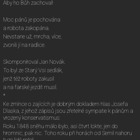
Aby ho Bůh zachoval!
Moc pánů je pochována
a robota zakopána.
Nevstane už, mrcha, více,
zvonili jí na radlice.
Skomponíroval Jan Novák.
To byl ze Starý Vsi sedlák,
jenž též roboty zakusil
a na farské jezdit musil.
*
Ke zmínce o zajících je dobrým dokladem hlas Josefa
Dlaska, z jehož zápisů jsou zřetelné sympatie k pánům a
vrozený konservatismus:
Roku 1848 sněhu málo bylo, asi čtvrt lokte, jen do
hromnic, pak nic. Toho roku při horách od Semil nahoru
tuze lidé mřeli.