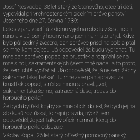
Josef Nesvadba, 38 let starý, ze Stanového, otec tří dětí,
vypovídal při vrchnostenském sídelním právě panství
Jesenného dne 27. června 1789:
Letos v jaru v setí já z domu vyjel na robotu v šest hodin
ráno a v půl osmý hodiny ráno jsem na místo přijel. Když
bylo půl sedmý zvečera, pan správec přišel na pole a ptal
se mne, kam pojedu. Já odpověděl, že budu vypřahat. Tu
mne pan správec popadl za brustflek a rozpřáhl se na
mne s holí, sakramentskejch šelem mně nadal, a to proto,
že jsem chtěl vypřahat. Já odpověděl, že já nejsem žádný
sakramentskej taškař. Tu mne zase pan správec za
brustflek popadl, strčil se mnou a pravil: „Jeď,
sakramentská šelmo, zatracená duše, třebas do
horoucího pekla!“
Že bych byl řekl, kdyby se mne oficín dotekl, že bych jej na
sto kusů roztřískal, to nejní pravda, nýbrž jsem
odpověděl, že jest takový oficín nemrát, kterej do
horoucího pekla odsuzuje.
Václav Kopal, 26 let starý, přísežný pomocný panský,