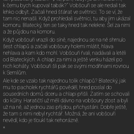
k čemu bych kupoval tabák?“ Vobšouři se ale nedali tak
lehko odbýt. Začali hned šťárat ve světnici. To se ví, že
tam nic nenašli. Když prohledali světnici, tu aby jim ukázal
komoru. Blatecký, ten se taky hned tak nelekne. Šel za nimi
a že půjdou na komoru.
Když vobšouři vrazili do síně, najednou se na ně shrnulo
šest chlapů a začali vobšoury holemi mlátit, hlava
nehlava a kam kdo mohl. Vobšouři řvali, nadávali a letěli
od Blateckých. A chlapi za nimi a ještě venku házeli po
nich koháty. Vobšouři šli pak se svými modřinami rovnou
k Semilům.
Ale kde se vzalo tak najednou tolik chlapů? Blatecký, jak
mu to pacholek rychtářů pověděl, hned poslal do
sousedních domů dceru a chlapi přišli. Zatím se schovali
do kůlny. Haratičtí už měli dávno na vobšoury zlost a byli
už na ně, až jednou zas přijdou, přichystáni. Dobře ještě,
že tam s nimi nebyl rychtář. Možná, že ani vobšouři
nevědí, kdo je tloukl tak nehorázně.
*