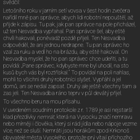
svědčil:
Letošního roku v jarním setí vovsa v šest hodin zvečera
nařídil mně pan správce, abych lidi robotní nepouštěl, až
přijde k zápisu. Tu pak, jak pan správce na pole přicházel,
už ten Nesvadba vypřahal. Pan správce šel, aby eště
chvíli hakovali, poněvadž pozdě přijeli. Ten Nesvadba
odpověděl, že ani jednou nedrapne. Tu pan správec ho
vzal za ruku a vedl ho na brázdu, aby eště hakoval. On
Nesvadba myslel, že ho pan správec chce udeřiti, a tu
povídá: „Pane správec, kdybyste mne byl uhodil, na sto
kusů bych vás byl roztřískal.“ To povídal na poli nahlas,
mohli to všichni druhý robotníci slyšet. Vypřáhl a jel
domů, ani se nedal zapsat. Druhý ale ještě všechny tam a
zas jeli. Ten Nesvadba ráno teprv v půl devátý přijel.
To všechno beru na mou přísahu.
V uvedeném soudním protokole z r. 1789 je asi nejstarší
klad přezdívky
nemrát
, která na Vysocku značí nemravu
nebo mírněji i člověka, který si rád jídla nebo nápoje vezme
více, než se sluší. Nemráti jsou horákům zpod Krkonoš
obyvatelé města Vysokého, protože prý vítají příchozího