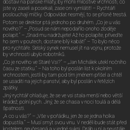
dostaví na panské mlaty, by mohli milostivé vrchnosti, co
jste vy zaseli a posekali, zase oni vymlátit! – Rychtáři
poslouchají mlčky. Odpovídat nesmějí, to se přísně trestá.
Potom se direktor ptá jednoho po druhém. „Co je u vás
nového?“ – „Posud se nám nepodařilo onoho zloděje
polapit.“ – „Snad mu nadržujete! Až ho polapíte, přiveďte
ho sem v poutech, dostane bílý kabát!“ – To bylo něco
pro rychtáře. Selský synek nemusel jít na vojnu, protože
by vrchnosti ubylo robotníků.
„Co je nového ve Staré Vsi?“ – „Jan Michálek utekl nočního
času ze statku.“ – Na toho byl poslán list k okolním
vrchnostem, jestli by tam pod tím jménem přišel a chtěl
se usaditi na jejich panství, aby byl poslán v řetězích
zpátky.
Jiný rychtář ohlašuje, že se ve vsi stala menší nebo větší
krádež, polní pych. Jiný, že se chasa v noci toulá a dělá
špatnosti.
„A co u vás?“ – „Vše v pořádku, jen že se jedna holka
dopustila.“ – Musí smýt svou vinu. V neděli bude stát před
kostelem, neučesaná a v jedné sukni. Dráb u ní a neustále