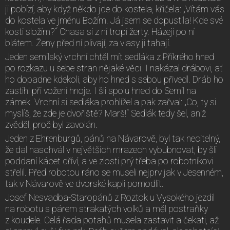
ji pobízí, aby když někdo jde do kostela, křičela: „Vítám vás
do kostela ve jménu Božím. Já jsem se dopustila! Kde své
kosti složím?“ Chasa si z ní tropí žerty. Házejí po ní
blátem. Ženy před ní plivají, za vlasy ji tahají.
Jeden semilský vrchní chtěl mít sedláka z Příkrého hned
po rozkazu u sebe stran nějaké věci. I nakázal drábovi, ať
ho dopadne kdekoli, aby ho hned s sebou přivedl. Dráb ho
zastihl při vožení hnoje. I šli spolu hned do Semil na
zámek. Vrchní si sedláka prohlížel a pak zařval: „Co, ty si
myslíš, že zde je dvořiště? Marš!“ Sedlák tedy šel, aniž
zvěděl, proč byl zavolán.
Jeden z Ehrenburgů, pánů na Návarově, byl tak necitelný,
že dal naschvál v největších mrazech vybubnovat, by šli
poddaní kácet dříví, a ve zlosti prý třeba po robotníkovi
střelil. Před robotou ráno se museli nejprv jak v Jesenném,
tak v Návarově ve dvorské kapli pomodlit.
Josef Nesvadba-Staropánů z Roztok u Vysokého jezdil
na robotu s párem strakatých volků a měl postraňky
z koudele. Celá řada potahů musela zastavit a čekati, až