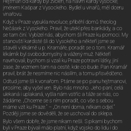
Hejtman od kardy byl zvolen, na návrh kardy vysocké,
jménem Kašpar z Vysockého. Bydlel u vinařů, měl dceru
vinařovu.
Když v Praze vypukla revoluce, přiběhl domů theolog
Nečásek z Vysokého. Pravil, že utekl přes barikády, a co
se tam činí. Vybízel nás, abychom šli Praze ku pomoci. My
stanovští kardisté šli do Vysokého a někteří jsme se
stavěli v lékárně u p. Kramáře, poradit se o tom. Kramář
lékárník byl svobodomyslný a vážený muž. Někteří
navrhovali, bychom si vzali ku Praze potravní látky, jiní
zase, že vezmem tam na cestě, kde co bude. Pan Kramář
pravil, brát že nesmíme nic násilím, a tomu přisvědčeno.
Odtud jsme šli k vonařom. Ptáme se po panu hejtmanovi,
prosíme, aby vyšel ven. Bylo nás mnoho. Jeho paní, celá
ulekaná i uplakaná, vyšla nám vstříc a táže se nás, co
žádáme. „Chceme se s ním poradit, co vše s sebou
máme vzít ku Praze.“ – „On není doma, někam odjel.“
Později jsme se dověděli, že se uschoval do sklepa.
Bylo všem dobře, že jsme nikam nešli. S pikami bychom
byli v Praze bývali málo platní, když vojsko do lidu i do