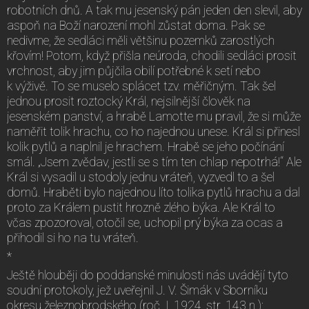
robotních dnů. A tak mu jesenský pán jeden den slevil, aby
aspoň na Boží narození mohl zůstat doma. Pak se
nedivme, že sedláci měli většinu pozemků zarostlých
křovím! Potom, když přišla neúroda, chodili sedláci prosit
vrchnost, aby jim půjčila obilí potřebné k setí nebo
k výživě. To se muselo splácet tzv. měřičným. Tak šel
jednou prosit roztocký Král, nejsilnější člověk na
jesenském panství, a hrabě Lamotte mu pravil, že si může
naměřit tolik hrachu, co ho najednou unese. Král si přinesl
kolik pytlů a naplnil je hrachem. Hrabě se jeho počínání
smál. „Jsem zvědav, jestli se s tím ten chlap nepotrhá!“ Ale
Král si vysadil u stodoly jednu vráteň, vyzvedl to a šel
domů. Hraběti bylo najednou líto tolika pytlů hrachu a dal
proto za Králem pustit hrozně zlého býka. Ale Král to
včas zpozoroval, otočil se, uchopil prý býka za ocas a
přihodil si ho na tu vráteň.
*
Ještě hlouběji do poddanské minulosti nás uvádějí tyto
soudní protokoly, jež uveřejnil J. V. Šimák v Sborníku
okresu železnobrodského (roč. I, 1924, str. 143 n.):