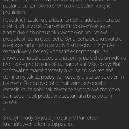
poslanci do zemského sněmu a v kostelích veřejně
prohlášeni.
Podotknutí zasluhuje zvláštní směšná událost, která se
sběhla při té volbě. Zámečník Fr. Vodseďálek, jeden
z nejzuřivějších chalupníků vysockých, volil ve své
přepjatosti Boha Otce, Boha Syna, Boha Ducha svatého
a sebe samého, ježto se volily čtyři osoby. K jiným že
nemá důvěry. Řečený Vodseďálek nepochopil, jak
shovívavě naložila obec s chalupníky, ba cítil se ukřivděn a
brojil stále proti sjednanému narovnání. Vše, co vydělal,
obětoval na marné protesty a vžil se do své neblahé
domněnky tak, že pozbyl vší rozvahy a stal se polovičním
bláznem. Škoda bylo toho jinak velmi schopného
řemeslníka, že sobě tak zbytečně živobytí své zhořčoval,
sám sebe trápil, předčasně zestárnul a brzy potom
zemřel!
*
S novými řády šly ještě jiné stíny. V Pamětech
Kramářových o tom stojí psáno: