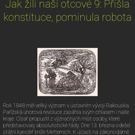
Jak žili naši otcové 9: Přišla
konstituce, pominula robota
Rok 1848 měl veliký význam v ústavním vývoji Rakouska.
Pařížská únorová revoluce zasáhla svým ohlasem i naše
kraje. Císař propustil z význačných míst osoby, které
představovaly absolutistické řády. Dne 13. března odešel
státní kancléř kníže Metternich. K účasti na zákonodárné