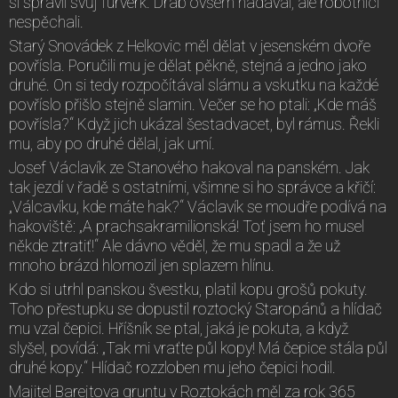
si spravil svůj furverk. Dráb ovšem nadával, ale robotníci
nespěchali.
Starý Snovádek z Helkovic měl dělat v jesenském dvoře
povřísla. Poručili mu je dělat pěkně, stejná a jedno jako
druhé. On si tedy rozpočítával slámu a vskutku na každé
povříslo přišlo stejně slamin. Večer se ho ptali: „Kde máš
povřísla?“ Když jich ukázal šestadvacet, byl rámus. Řekli
mu, aby po druhé dělal, jak umí.
Josef Václavík ze Stanového hakoval na panském. Jak
tak jezdí v řadě s ostatními, všimne si ho správce a křičí:
„Válcavíku, kde máte hak?“ Václavík se moudře podívá na
hakoviště: „A prachsakramilionská! Toť jsem ho musel
někde ztratiť!“ Ale dávno věděl, že mu spadl a že už
mnoho brázd hlomozil jen splazem hlínu.
Kdo si utrhl panskou švestku, platil kopu grošů pokuty.
Toho přestupku se dopustil roztocký Staropánů a hlídač
mu vzal čepici. Hříšník se ptal, jaká je pokuta, a když
slyšel, povídá: „Tak mi vraťte půl kopy! Má čepice stála půl
druhé kopy.“ Hlídač rozzloben mu jeho čepici hodil.
Majitel Barejtova gruntu v Roztokách měl za rok 365