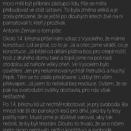
moci měli být přibráni zástupci lidu, říše se měla
přebudovat ve stát ústavní. To byla změna veliká a je
zcela přirozené, že se ještě po dlouhých letech živě na ni
pamatovali ti, kteří ji prožívali.
Antonín Zeman o tom píše:
Okolo 14. března přišel nám vzkaz z Vysokého, že máme
konstituci. Lid se ptal, co to je. Já a otec jsme věděli, co je
konstituce. Já běžel od dělání plátna bos pro otepě roští,
hoši z druhého domu také a topili jsme na poli nad
stodolou až nahoře veliký oheň. Ve Vysokém bylo
osvětlení. Jen prý neiluminoval rychtář Petrušků a hluchý
Pepík. Těm se to zdálo předčasné. Lid byl tím vším
překvapen. Já jsem to nečekal bez revoluce. Ovšem, že se
pak na svatodušní svátky dostavila, pro nás však
nešťastně.
Po 14. březnu lid už nechtěl robotovat, je prý svoboda. Ba
mnozí lidé šli do panských lesů pro dříví, jako by ty lesy
patřily nám. Musili jsme je důtklivě varovat, aby tak
nečinili, že by byli trestáni. Dlouho to trvalo, že se o ničem
jiném skoro nemluvilo, nežli o konštituci a svobodě.