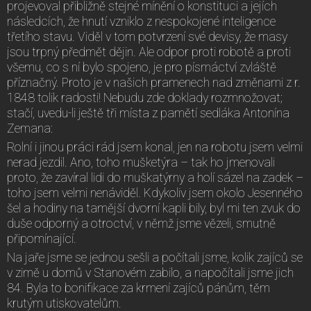
projevoval přibližně stejné mínění o konstituci a jejích
následcích, že hnutí vzniklo z nespokojené inteligence
třetího stavu. Viděl v tom potvrzení své devisy, že masy
jsou trpný předmět dějin. Ale odpor proti robotě a proti
všemu, co s ní bylo spojeno, je pro písmáctví zvláště
příznačný. Proto je v našich pramenech nad změnami z r.
1848 tolik radosti! Nebudu zde doklady rozmnožovat;
stačí, uvedu-li ještě tři místa z pamětí sedláka Antonína
Zemana:
Rolní i jinou práci rád jsem konal, jen na robotu jsem velmi
nerad jezdil. Ano, toho mušketýra – tak ho jmenovali
proto, že zavíral lidi do muškatýrny a holí sázel na zadek –
toho jsem velmi nenáviděl. Kdykoliv jsem okolo Jesenného
šel a hodiny na tamější dvorní kapli bily, byl mi ten zvuk do
duše odporný a otroctví, v němž jsme vězeli, smutně
připomínající.
Na jaře jsme se jednou sešli a počítali jsme, kolik zajíců se
v zimě u domů v Stanovém zabilo, a napočítali jsme jich
84. Byla to bonifikace za krmení zajíců pánům, těm
krutým utiskovatelům.