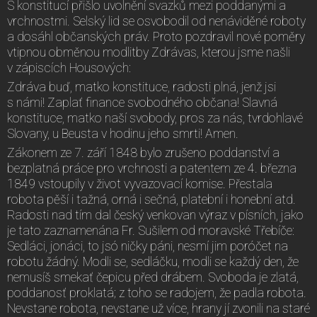
S konstitucí přišlo uvolnění svazků mezi poddanými a
vrchnostmi. Selský lid se osvobodil od nenáviděné roboty
a dosáhl občanských práv. Proto pozdravil nové poměry
vtipnou obměnou modlitby Zdrávas, kterou jsme našli
v zápiscích Housových:
Zdráva buď, matko konstituce, radosti plná, jenž jsi
s námi! Zaplať finance svobodného občana! Slavná
konstituce, matko naší svobody, pros za nás, tvrdohlavé
Slovany, u Beusta v hodinu jeho smrti! Amen.
Zákonem ze 7. září 1848 bylo zrušeno poddanství a
bezplatná práce pro vrchnosti a patentem ze 4. března
1849 vstoupily v život vyvazovací komise. Přestala
robota pěší i tažná, orná i sečná, platební i honební atd.
Radosti nad tím dal český venkovan výraz v písních, jako
je tato zaznamenána Fr. Sušilem od moravské Třebíče:
Sedláci, jonáci, to jsó ničky páni, nesmí jim poróčet na
robotu žádný. Modli se, sedláčku, modli se každý den, že
nemusíš smekať čepicu před drábem. Svoboda je zlatá,
poddanosť proklatá; z toho se radojem, že padla robota.
Nevstane robota, nevstane už více, hrany jí zvonili na staré