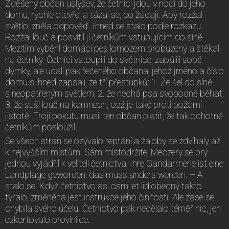
Zděšený občan uslyšev, že četníci jdou v noci do jeho
domu, rychle otevřel a tázal se, co žádají. Aby rozžal
světlo, zněla odpověď. Ihned se stalo podle rozkazu.
Rozžal louč a posvítil jí četníkům vstupujícím do síně.
Mezitím vyběhl domácí pes lomozem probuzený a štěkal
na četníky. Četníci vstoupili do světnice, zapálili sobě
dýmky, ale udali pak řečeného občana, jehož jméno a číslo
domu si hned zapsali, ze tří přestupků: 1. Že šel do síně
s neopatřeným světlem; 2. že nechá psa svobodně běhat;
3. že suší louč na kamnech, což je také proti požární
jistotě. Trojí pokutu musil ten občan platit, že tak ochotně
četníkům posloužil.
Se všech stran se ozývalo reptání a žaloby se zdvíhaly až
k nejvyšším místům. Sám místodržitel Meczery se prý
jednou vyjádřil k veliteli četnictva: Ihre Gandarmerie ist eine
Landplage geworden; das muss anders werden. – A
stalo se. Když četnictvo asi osm let lid obecný takto
týralo, změněna jest instrukce jeho činnosti. Ale zase se
chybila svého účelu. Četnictvo pak nedělalo téměř nic, jen
eskortovalo provinilce.