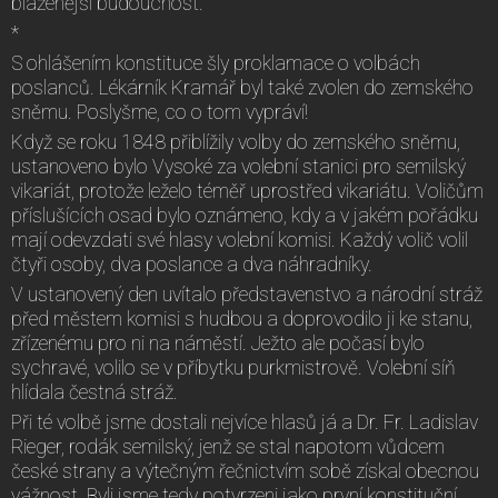
blaženější budoucnost.
*
S ohlášením konstituce šly proklamace o volbách
poslanců. Lékárník Kramář byl také zvolen do zemského
sněmu. Poslyšme, co o tom vypráví!
Když se roku 1848 přiblížily volby do zemského sněmu,
ustanoveno bylo Vysoké za volební stanici pro semilský
vikariát, protože leželo téměř uprostřed vikariátu. Voličům
příslušících osad bylo oznámeno, kdy a v jakém pořádku
mají odevzdati své hlasy volební komisi. Každý volič volil
čtyři osoby, dva poslance a dva náhradníky.
V ustanovený den uvítalo představenstvo a národní stráž
před městem komisi s hudbou a doprovodilo ji ke stanu,
zřízenému pro ni na náměstí. Ježto ale počasí bylo
sychravé, volilo se v příbytku purkmistrově. Volební síň
hlídala čestná stráž.
Při té volbě jsme dostali nejvíce hlasů já a Dr. Fr. Ladislav
Rieger, rodák semilský, jenž se stal napotom vůdcem
české strany a výtečným řečnictvím sobě získal obecnou
vážnost. Byli jsme tedy potvrzeni jako první konstituční