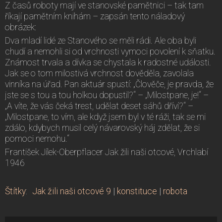
Z časů roboty mají ve stanovské pamětnici – tak tam
říkají pamětním knihám – zapsán tento náladový
obrázek:
Dva mladí lidé ze Stanového se měli rádi. Ale oba byli
chudí a nemohli si od vrchnosti vymoci povolení k sňatku.
Známost trvala a dívka se chystala k radostné události.
Jak se o tom milostivá vrchnost dověděla, zavolala
vinníka na úřad. Pan aktuár spustí: „Člověče, je pravda, že
jste se s tou a tou holkou dopustil?“ – „Milostpane, je!“ –
„A víte, že vás čeká trest, udělat deset sáhů dříví?“ –
„Milostpane, to vím, ale když jsem byl v té ráži, tak se mi
zdálo, kdybych musil celý návarovský háj zdělat, že si
pomoci nemohu.“
František Jílek-Oberpflacer Jak žili naši otcové, Vrchlabí
1946
Štítky
:
Jak žili naši otcové 9
|
konstituce
|
robota