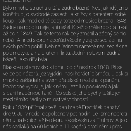
Bylo mnoho strachu a lží a žádné bázně. Neb jak lidé jen o
konštituci, o svobodě zaslechli a knížky s patentem sobě
koupili, tak hned od té doby, totiž od měsíce března 1848
žádný na robotu nejel, ani nešel. Kdežto měla robota trvat
až do r. 1849. Tak se tento rok celý změnil a žádný se nic
nebál. A hned skoro napořád všechny zajíce sedláci na
svých polích pobili. Neb na jednom rameně nesl sedlák na
pole motyku a na druhém flintu. Jedním slovem: žádná
bázeň, jako dřív byla.
Dlaskovo stanovisko k tomu, co přinesl rok 1848, liší se
velice od názorů, jež vyjádřili naši horáčtí písmáci. Dlask si
mnoho zakládal na svém přátelském vztahu k pánům.
Podrobně vypisuje, jak k němu jezdili o posvícení a jak
s paní hraběnkou tančil. Co selské jeho pýchy tušíte jen
mezi těmito řádky o milostivé vrchnosti!
Roku 1839 přijímal zdejší pan hrabě František panství
dne 9. Juli v neděli odpoledne v pět hodin. Jeli sme naproti
němu na koních až ke dvoru Kyselovsku za Trutnov. A jelo
nás sedláků na 60 koních a 11 kočárů proti němu přes