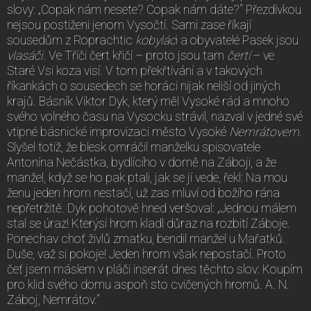
slovy: „Copak nám nesete? Copak nám dáte?“ Přezdívkou
nejsou postiženi jenom Vysočtí. Sami zase říkají
sousedům z Roprachtic
kobylác
i a obyvatelé Pasek jsou
vlasáči
. Ve Tříči čert křičí – proto jsou tam
čertí
– ve
Staré Vsi koza visí. V tom překřtívání a v takových
říkankách o sousedech se horáci nijak neliší od jiných
krajů. Básník Viktor Dyk, který měl Vysoké rád a mnoho
svého volného času na Vysocku strávil, nazval v jedné své
vtipné básnické improvizaci město Vysoké
Nemrátovem
.
Slyšel totiž, že blesk omráčil manželku spisovatele
Antonína Nečástka, bydlícího v domě na Záboji, a že
manžel, když se ho pak ptali, jak se jí vede, řekl: Na mou
ženu jeden hrom nestačí, už zas mluví od božího rána
nepřetržitě. Dyk pohotově hned veršoval: „Jednou málem
stal se úraz! Kterýsi hrom kladl důraz na rozbití Záboje.
Ponechav choť živlů zmatku, bendil manžel u Mařatků.
Duše, važ si pokoje! Jeden hrom však nepostačí. Proto
čeť jsem máslem v pláči inserát dnes těchto slov: Koupím
pro klid svého domu aspoň sto cvičených hromů. A. N.
Záboj, Nemrátov.“