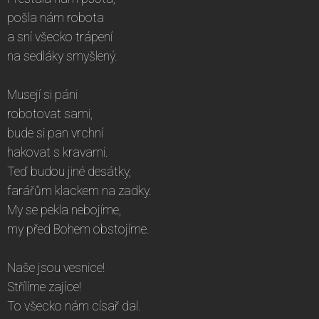
pošla nám robota
a sní všecko trápení
na sedláky smyšlený.
Musejí si páni
robotovat sami,
bude si pan vrchní
hakovat s kravami.
Teď budou jiné desátky,
farářům klackem na zadky.
My se pekla nebojíme,
my před Bohem obstojíme.
Naše jsou vesnice!
Střílíme zajíce!
To všecko nám císař dal.