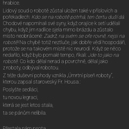
hrabice.
Lidový soud o robotě zůstal uložen také v příslovích a
pořekadlech:
Kdo se na robotě potrhá, ten čertu duší dá
.
Chodové napomínali své syny, když orajíce k setí udělali
chybu, když jim radlice sjela mimo brázdu a zůstalo
místo neobrácené:
Zadrž, na svém se oře rovně, nejsi na
robotě!
Na chybě totiž neztluče, jak dobře vědí hospodáři,
protože se na takovém místě nic neurodí. Když se něco
nedařilo, když bylo pomalé tempo, říkali:
Jde to jako na
robotě
. Co kdo dělal nerad a povrchně, dělal jako
z roboty, odbýval robotou.
Z téže duševní pohody vznikla „Úmrtní píseň roboty“,
kterou zapsal staroveský Fr. Housa.:
Poslyšte sedláci,
tu novou legraci,
která se jest letos stala,
ta se pánům nelíbila.
Přestala nám psota,