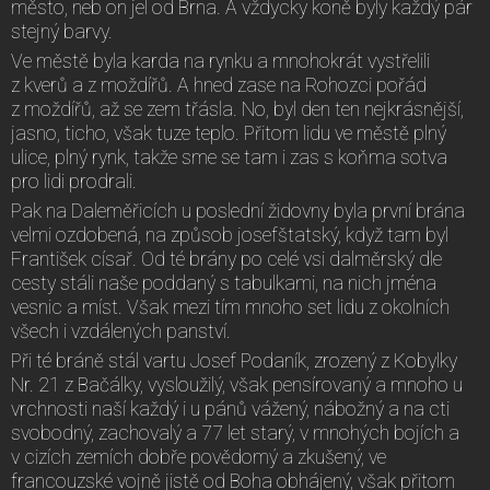
město, neb on jel od Brna. A vždycky koně byly každý pár
stejný barvy.
Ve městě byla karda na rynku a mnohokrát vystřelili
z kverů a z moždířů. A hned zase na Rohozci pořád
z moždířů, až se zem třásla. No, byl den ten nejkrásnější,
jasno, ticho, však tuze teplo. Přitom lidu ve městě plný
ulice, plný rynk, takže sme se tam i zas s koňma sotva
pro lidi prodrali.
Pak na Daleměřicích u poslední židovny byla první brána
velmi ozdobená, na způsob josefštatský, když tam byl
František císař. Od té brány po celé vsi dalměrský dle
cesty stáli naše poddaný s tabulkami, na nich jména
vesnic a míst. Však mezi tím mnoho set lidu z okolních
všech i vzdálených panství.
Při té bráně stál vartu Josef Podaník, zrozený z Kobylky
Nr. 21 z Bačálky, vysloužilý, však pensírovaný a mnoho u
vrchnosti naší každý i u pánů vážený, nábožný a na cti
svobodný, zachovalý a 77 let starý, v mnohých bojích a
v cizích zemích dobře povědomý a zkušený, ve
francouzské vojně jistě od Boha obhájený, však přitom