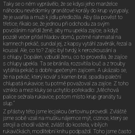
Taky se o něm vyprávělo, že se kdysi jeho manželce
náhodou nevědomky granátové korály do krup vysypaly,
že je uvařila a muži k jídlu předložila. Aby šla pověst to
třetice, říkalo se, že jednou při odchodu za svým
povoláním nařídil ženě, aby mu upekla zajíce, a když
pozdě večer přišel hladov domů, potmě nahmatal na
kamnech pekáč, sundal jej, z kapsy vytáhl zavěrák, řezal a
kousal. Ale, co to? Zajíc byl tvrdý, k nerozkousání a
s chlupy. Dopálen, vzbudil ženu, co to provedla, že zajíce
s chlupy upekla. Ta se bránila, rozsvítila louč a z trouby
vytáhla pekáč s dobře upečeným zajícem. A ukázalo se,
že na pekáč, který kovář s kamen bral, spadla paleční
chlupatá rukavice; tu potmě považoval za zajíce. Z toho
vzniklo a mezi kluky se uchytilo pořekadlo: „Měchová
palice sežrala rukavice, potom místo krup granáty tu
slup.“
Z přástvy této jsme lecjakou čertovinu provedli. Zvláště
jsme sobě vzali na mušku nájemce mýt, cizince, který se
strojil a chodil vážně, zvlášť do kostela, v bílých
rukavičkách, modlitební knihu podpaždí. Toho jsme často