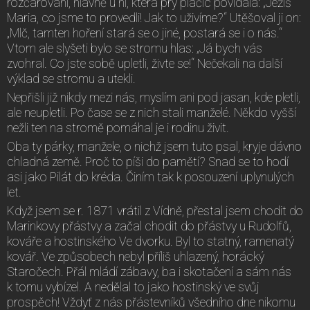
rozčarování, hlavně u ní, která prý plačíc povídala: „Ježíš
Maria, co jsme to provedli! Jak to uživíme?“ Utěšoval ji on:
„Mlč, tamten hoření stará se o jiné, postará se i o nás.“
Vtom ale slyšeti bylo se stromu hlas: „Já bych vás
zvohral. Co jste sobě upletli, živte se!“ Nečekali na další
výklad se stromu a utekli.
Nepřišli již nikdy mezi nás, myslím ani pod jasan, kde pletli,
ale neupletli. Po čase se z nich stali manželé. Někdo vyšší
nežli ten na stromě pomáhal je i rodinu živit.
Oba ty párky, manžele, o nichž jsem tuto psal, kryje dávno
chladná země. Proč to píši do pamětí? Snad se to hodí
asi jako Pilát do kréda. Činím tak k posouzení uplynulých
let.
Když jsem se r. 1871 vrátil z Vídně, přestal jsem chodit do
Marinkovy přástvy a začal chodit do přástvy u Rudolfů,
kováře a hostinského Ve dvorku. Byl to statný, ramenatý
kovář. Ve způsobech nebyl příliš uhlazený, horácký
Staročech. Přál mládí zábavy, ba i skotačení a sám nás
k tomu vybízel. A nedělal to jako hostinský ve svůj
prospěch! Vždyť z nás přástevníků všedního dne nikomu