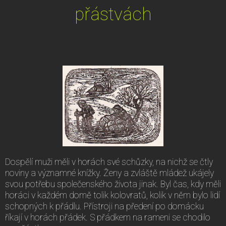
přástvách
Dospělí muži měli v horách své schůzky, na nichž se čtly
noviny a významné knížky. Ženy a zvláště mládež ukájely
svou potřebu společenského života jinak. Byl čas, kdy měli
horáci v každém domě tolik kolovratů, kolik v něm bylo lidí
schopných k přádlu. Přístroji na předení po domácku
říkají v horách přádek. S přádkem na rameni se chodilo