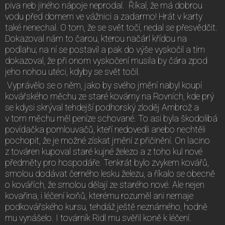
piva neb jiného nápoje neprodal. Říkal, že má dobrou
vodu před domem ve vážnici a zadarmo! Hrát v karty
také nenechal. O tom, že se svět točí, nedal se přesvědčit.
Dokazoval nám to čarou, kterou načárl křídou na
podlahu; na ní se postavil a pak do výše vyskočil a tím
dokazoval, že při onom vyskočení musila by čára zpod
jeho nohou utéci, kdyby se svět točil.
Vyprávělo se o něm, jako by svého jmění nabyl koupí
kovářského měchu ze staré kovárny na Rovních, kde prý
se kdysi skrýval tehdejší podhorský zloděj Ambrož a
v tom měchu měl peníze schované. To asi byla škodolibá
povídačka pomlouvačů, kteří nedovedli anebo nechtěli
pochopit, že je možné získat jmění z přičinění. On lacino
z továren kupoval staré kujné železo a z toho kul nové
předměty pro hospodáře. Tenkrát bylo zvykem kovářů,
smolou dodávat černého lesku železu, a říkalo se obecně
o kovářích, že smolou dělají ze starého nové. Ale nejen
kovařina, i léčení koňů, kterému rozuměl ani nemaje
podkovářského kursu, tehdáž ještě neznámého, hodně
mu vynášelo. I továrník Ridl mu svěřil koně k léčení.