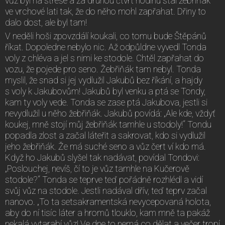
vůz byl na střeše a za druhou čtvrt hodinu stál žebřiňák
ve vrchové lati tak, že do něho mohl zapřahat. Dřiny to
dalo dost, ale byl tam!
V neděli hoši zpovzdálí koukali, co tomu bude Štěpánů
říkat. Dopoledne nebylo nic. Až odpůldne vyvedl Tonda
voly z chléva a jel s nimi ke stodole. Chtěl zapřahat do
vozu, že pojede pro seno. Žebřiňák tam nebyl. Tonda
myslil, že snad si jej vydlužil Jakubů bez říkání, a hajdy
s voly k Jakubovům! Jakubů byl venku a ptá se Tondy,
kam ty voly vede. Tonda se zase ptá Jakubova, jestli si
nevydlužil u něho žebřiňák. Jakubů povídá: „Ale kde, vždyť
koukej, mně stojí můj žebřiňák tamhle u stodoly!“ Tondu
popadla zlost a začal láteřit a sakrovat, kdo si vydlužil
jeho žebřiňák. Že má suché seno a vůz čert ví kdo má.
Když ho Jakubů slyšel tak nadávat, povídal Tondovi:
„Poslouchej, nevíš, čí to je vůz tamhle na Kučerově
stodole?“ Tonda se teprve teď pořádně rozhlédl a vidí
svůj vůz na stodole. Jestli nadával dřív, teď teprv začal
nanovo. „To ta setsakramentská nevycepovaná holota,
aby do ní tisíc láter a hromů tlouklo, kam mně ta pakáž
nekalá vytarabí vůz! Ve dne to nemá co dělat a večer tropí