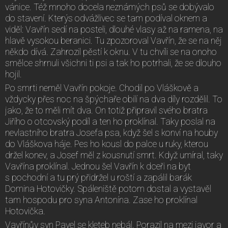
vánice. Též mnoho docela neznámých psů se dobývalo
do stavení. Kterýs odvážlivec se tam podíval oknem a
viděl: Vavřín sedí na posteli, dlouhé vlasy až na ramena, na
hlavě vysokou beranici. Tu zpozoroval Vavřín, že se na něj
někdo dívá. Zahrozil pěstí k oknu. V tu chvíli se na onoho
smělce shrnuli všichni ti psi a tak ho potrhali, že se dlouho
hojil.
Po smrti neměl Vavřín pokoje. Chodil po Vláškově a
vždycky přes noc na špýchaře obilí na dva díly rozdělil. To
jako, že to měli mít dva. On totiž připravil svého bratra
Jiřího o otcovský podíl a ten ho proklínal. Taky poslal na
nevlastního bratra Josefa psa, když šel s konví na houby
do Vláškova háje. Pes ho kousl do palce u ruky, kterou
držel konev, a Josef měl z kousnutí smrt. Když umíral, taky
Vavřína proklínal. Jednou šel Vavřín k dceři na byt
s pochodní a tu prý přidržel u roští a zapálil barák
Domina Hotovičky. Spáleniště potom dostal a vystavěl
tam hospodu pro syna Antonína. Zase ho proklínal
Hotovička.
Vavřínův syn Pavel se kleteb nebál. Porazil na mezi javor a