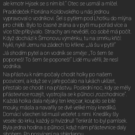
ale kmotr Hýsek se s ním bil.“ Otec se usmál a mlčel.
Pradědeček Floriána Koldovského u nás jednou
vypravoval o vodníkovi. Šel s pytlem pod Lhotku do mlýna
pro chléb. Bylo to časně zrána a v pytli mu pořád více a
více tíže přibývalo. Strachy ani nevěděl, co sobě má počít.
Když dochází k Šimonovu výměnku, tu na smrku křičí:
Nykli, nykli! Jemu na zádech to křikne: „Já šu v pytli!“
Já shodím pytel a on vodník se směje: „To šem še
poponeš! To šem še poponeš!“ Lidé mu věřili, že nesl
vodníka.
Na přástvu k nám počaly chodit holky po našem
posvícení, a když se v jaře počalo na lukách uklízet,
přestalo se chodit i na přástvu. Poslední noc, kdy se měly
přástevnice rozejít, vystrojila se k půlnoci „rozchodnice“.
Každá holka dala nějaký ten krejcar, koupilo se bílé
mouky, másla a navařily se dvě veliké mísy knedlíků.
Domácí všechen lid musil večeřet s nimi. Knedlíky šly
vesele do krku, každý si hvízdnul! Tenkrát to byl pamlsek.
Byla jedna hodina s půlnocí, když nám přástevnice daly
sbohem. Po posvícení na shledanou.