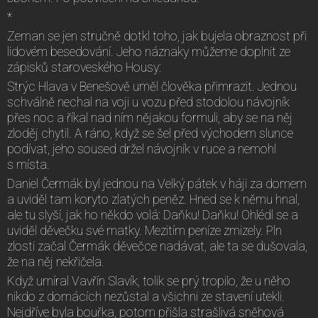
*
Zeman se jen stručně dotkl toho, jak bujela obraznost při
lidovém besedování. Jeho náznaky můžeme doplnit ze
zápisků staroveského Housy:
Strýc Hlava v Benešově uměl člověka přimrazit. Jednou
schválně nechal na voji u vozu před stodolou návojník
přes noc a říkal nad ním nějakou formuli, aby se na něj
zloděj chytil. A ráno, když se šel před východem slunce
podívat, jeho soused držel návojník v ruce a nemohl
s místa.
Daniel Čermák byl jednou na Velký pátek v háji za domem
a uviděl tam koryto zlatých peněz. Hned se k němu hnal,
ale tu slyší, jak ho někdo volá: Daňku! Daňku! Ohlédl se a
uviděl děvečku své matky. Mezitím peníze zmizely. Pln
zlosti začal Čermák děvečce nadávat, ale ta se dušovala,
že na něj nekřičela.
Když umíral Vavřín Slavík, tolik se prý tropilo, že u něho
nikdo z domácích nezůstal a všichni ze stavení utekli.
Nejdříve byla bouřka, potom přišla strašlivá sněhová