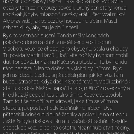
do vršku končalovy třešně. Taky se dva hoši vypravili a
cezáky tam za motouzy pověsili. Druhý den starý končal
nadával: „Kdyby mi aspoň cezáky vrátili, čert vzal mlíko!“
Ale brzy viděl, jak se cezáky houpou na třešni. Musel
sehnat kluky, aby mu je dolů snesli.
Bylo to v senách sušení. Tonda měl v končinách
položenou louku a chtěl v neděli seno vozit domů.
V sobotu večer se chasa, jako obyčejně, sešla u chalupy.
Tu povídá Martin Havlů: „Hoši, víte co? My bychom mohli
dát Tondův žebřiňák na Kučerovu stodolu. To by Tonda
ráno nadával!“ Jen to dořekl, a všichni byli přitom. Bylo
jich asi deset. Cestou si již udělali plán, jak ten vůz tam
budou štrachat. Když došli k Štěpánovům, viděli žebřiňák
stát u stodoly. Než by napočítal sto, měli vůz rozebraný a
hned každý popadl kus a šli s tím ke Kučerově stodole.
Tam to tiše položili a mudrovali, jak s tím se vším na
stodolu, jak postavit celý žebřiňák na hřeben. Dva
přitarabili odněkud dlouhé žebříky a položili je na střechu.
Ještě že byla došková! Nu a tu začalo štrachání. Nejdřív
spodek od vozu a pak to ostatní. Než minulo čtvrt hodiny,