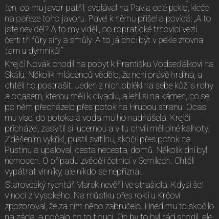
ten, co mu javor patřil, svolával na Pavla celé peklo, kleče
na pařeze toho javoru. Pavel k němu přišel a povídá: „A to
jste neviděl? A to my viděli, po ropratické trhovici vezli
čerti tři fůry síry a smůly. A to já chci být v pekle zrovna
tam u dymníků!“
Krejčí Novák chodil na pobyt k Františku Vodseďálkovi na
Skálu. Několik mládenců vědělo, že není právě hrdina, a
chtěli ho postrašit. Jeden z nich oblékl na sebe kůži s rohy
a ocasem, kterou měli k divadlu, a lehl si na kámen, co se
po něm přecházelo přes potok na Hrubou stranu. Ocas
mu visel do potoka a voda mu ho nadnášela. Krejčí
přicházel, zasvítil si lucernou a v tu chvíli měl plné kalhoty.
Zděšením vykřikl, pustil svítilnu, skočil přes potok na
Pustinu a upaloval, cesta necesta, domů. Několik dní byl
nemocen. O případu zvěděli četníci v Semilech. Chtěli
vypátrat vinníky, ale nikdo se nepřiznal.
Staroveský rychtář Marek nevěřil ve strašidla. Kdysi šel
v noci z Vysokého. Na můstku přes rokli u Krčoví
zpozoroval, že za ním něco zabručelo. Hned mu to skočilo
na záda, a počalo ho to tlouci. On by to byl rád shodil, ale