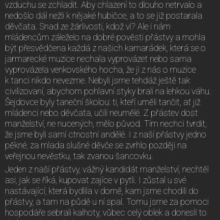
vzduchu se zchladit. Aby chlazení to dlouho netrvalo a
nedošlo dál nežli k nějaké hubičce, a to se již postarala
děvčata. Snad ze žárlivosti, kdož ví? Ale i nám
mládencům záleželo na dobré pověsti přástvy a mohla
být přesvědčena každá z našich kamarádek, která se o
jarmarecké muzice nechala vyprovázet nebo sama
vyprovázela venkovského hocha, že ji z nás o muzice
k tanci nikdo nevezme. Nebyli jsme tehdáž ještě tak
civilizovaní, abychom pohlavní styky brali na lehkou váhu.
Šejdovce byly taneční školou: ti, kteří uměli tančit, ať již
mládenci nebo děvčata, učili neumělé. Z přástev dost
manželství, ne nucených, mělo původ. Tím nechci tvrdit,
že jsme byli samí ctnostní andělé. I z naší přástvy jedno
pěkné, za mlada slušné děvče se zvrhlo později na
veřejnou nevěstku, tak zvanou šancovku.
Jeden z naší přástvy, vážný kandidát manželství, nechtěl
asi, jak se říká, kupovat zajíce v pytli. I zůstal u své
nastávající, která bydlila v domě, kam jsme chodili do
přástvy, a tam na půdě u ní spal. Tomu jsme za pomoci
hospodáře sebrali kalhoty, vůbec celý oblek a donesli to