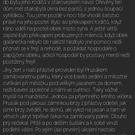
do bytu jeho rodičů v staroveském návsí. Dřevěný ten
dům měl starobylá okna bez pantů, s jednou šoupací
vyhlídkou. Tou jsme pozdě v noci tiše vhodili šatstvo
právě na jeho postel. Bylo asi překvapení rodičů, když
ráno viděli na posteli oblek místo syna. A ještě větší
zajisté bylo překvapení probuzených milenců, když oblek
galánečka nebylo lze nalézti! Nezbylo jiné pomoci nežli
přiznati se k freji a nehodě, a požádat hospodáře o
zapůjčení obleku, ačkoli hospodář by postavy menší nežli
postižený frejíř.
Jiný žert v naší přástvě proveden byl Prusákem
zamilovanému párku, který více bavilo sedění a milostné
cvrlikání při měsíčku pod velikým jasanem za domem,
nežli bavení společně s námi ve světnici. Taky vážně
myslili na manželství. Jednou za příjemného letního večera
Prusák pod jakousi záminkou brzy z přástvy odešel, jak
jsme brzy zvěděli, ne domů, ale vylezl na jasan a tam ve
větvích ukryt trpělivě čekal na zamilovaný párek. Dlouho
prý nečekal. Přišli a po delším šušlání a k sobě vinutí
podlehli vášni. Po jejím (asi prvním) ukojení nastalo