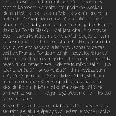
ke končalovům. Tak tam říkali, protože hospodář byl
radním, konšelem. Končalovi měli pod okny vysokou
planou třešni a trochu dál mlíčnici na vodním pramenu
s klenutím. Mléko plavalo na vodě v cezákách a bylo
studené. Když už byla chasa u mlíčnice, najednou Franta
Jakubů a Tonda Blažků – však jsou oba už na pravdě
Boží! – tlukou končalovi na okno a křičí: „Strejče, oni vám
jsou v mlíčnici na mlíce!“ Do ostatních jako by hrom udeřil.
Myslí si, co je to napadlo, a letí pryč. U chalupy se zas
sešli, ale Franta s Tondou mezi nimi nebyli. Když tak asi
10 minut seděli na mezi, najednou Tonda i Franta, každý
nese v rukou cezák mléka. „Kde jste to mlíko vzali?“ – „No,
kde? U končalů.“ – „A co končal?“ – „Hm, když za vámi
letěl, přikrčili jsme se k třešni, a když přeběhl, vlezli jsme
honem do mlíčnice. Každý popadl cezák a hajdy za
stodolu! Potom, když už byl končal v sednici, šli jsme
s mlíkem za vámi.“ – „No, jen když přece máme mlíko, teď
si pochutnáme.“
Když mléko dopili, ptal se někdo, co s těmi cezáky. Musí
se vrátit, ale jak. Nejlépe by bylo, uvázat je hodně vysoko