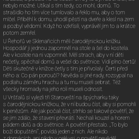
nebylo možné. Utíkal s tím tedy, co mohl, domů. To
strašidlo ho tím více tumlovalo a řeklo mu, aby o tom
mlčel. Přiběhl k domu, uhodil pěstí na dveře a klesl na zem
a pozbyl vědomí. Když ho vzkřísili, vyprávěl jim to a krátce
potom zemřel.
U Řehořů ve Sklenařicích měli čarodějnickou knížku.
Hospodář ji jednou zapomněl na stole a šel do kostela.
Ale v kostele na ni vzpomněl. Měl strach, aby v ní děti
nečetly, spěchal domů a vešel do světnice. Vidí plno čertů!
Děti skutečně v knížce četly s tím je přivolaly. Čerti před
něho a: Co pán poroučí? Nevěda si jiné rady, rozsypal na
podlahu záměru hrachu a tu mu museli sebrat. Též
všecky hromady na jeho roli museli odnosit.
U Vršťalů si vylezli tři Staroveští na špýcharku taky
s čarodějnickou knížkou, že v ní budou číst, aby si pomohli
k penězům. Ale jak počali číst, strhlo se takové povětří, že
se jim zdálo, že stavení převrátí. Nechali kouzel a horem
pádem dolů a do světnice. A povětří přestalo. „To bylo
boží dopuštění“, povídá jeden z nich. Ale nikdo
z domácích, ani nikdo v celé vsi, o povětří nevěděl.