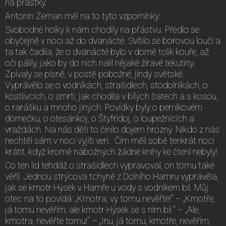
na přástky.
Antonín Zeman měl na to tyto vzpomínky:
Svobodné holky k nám chodily na přástvu. Předlo se
obyčejně v noci až do dvanácté. Svítilo se borovou loučí a
ta tak čadila, že o dvanácté bylo v domě tolik kouře, až
oči pálily, jako by do nich nalil nějaké žíravé tekutiny.
Zpívaly se písně, v postě pobožné, jindy světské.
Vyprávělo se o vodníkách, strašidlech, stodolníkách, o
kostlivcích, o smrti, jak chodila v bílých šatech a s kosou,
o rarášku a mnoho jiných. Povídky byly o perníkovém
domečku, o otesánkoj, o Štyfrídoj, o loupežnících a
vraždách. Na nás děti to činilo dojem hrozný. Nikdo z nás
nechtěl sám v noci vyjíti ven. Čím měli sobě tenkrát noci
krátit, když kromě nábožných žádné knihy ke čtení nebyly!
Co ten lid tehdáž o strašidlech vypravoval, on tomu také
věřil. Jednou strýcova tchyně z Dolního Hamru vyprávěla,
jak se kmotr Hýsek v Hamře u vody s vodníkem bil. Můj
otec na to povídá: „Kmotra, vy tomu nevěřte!“ – „Kmotře,
já tomu nevěřím, ale kmotr Hýsek se s ním bil.“ – „Ale,
kmotra, nevěřte tomu!“ – „Inu, já tomu, kmotře, nevěřím,