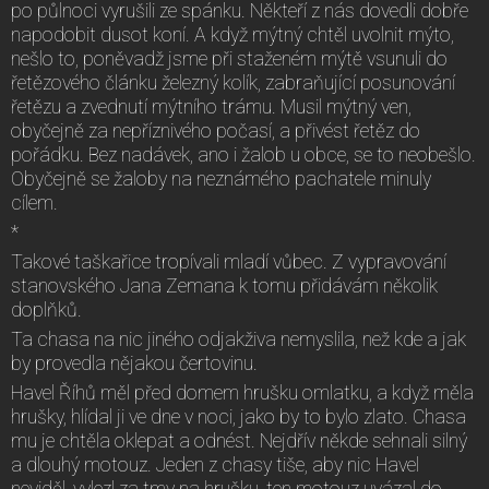
po půlnoci vyrušili ze spánku. Někteří z nás dovedli dobře
napodobit dusot koní. A když mýtný chtěl uvolnit mýto,
nešlo to, poněvadž jsme při staženém mýtě vsunuli do
řetězového článku železný kolík, zabraňující posunování
řetězu a zvednutí mýtního trámu. Musil mýtný ven,
obyčejně za nepříznivého počasí, a přivést řetěz do
pořádku. Bez nadávek, ano i žalob u obce, se to neobešlo.
Obyčejně se žaloby na neznámého pachatele minuly
cílem.
*
Takové taškařice tropívali mladí vůbec. Z vypravování
stanovského Jana Zemana k tomu přidávám několik
doplňků.
Ta chasa na nic jiného odjakživa nemyslila, než kde a jak
by provedla nějakou čertovinu.
Havel Říhů měl před domem hrušku omlatku, a když měla
hrušky, hlídal ji ve dne v noci, jako by to bylo zlato. Chasa
mu je chtěla oklepat a odnést. Nejdřív někde sehnali silný
a dlouhý motouz. Jeden z chasy tiše, aby nic Havel
neviděl, vylezl za tmy na hrušku, ten motouz uvázal do