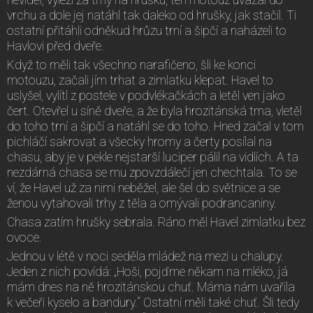
vrchu a dole jej natáhl tak daleko od hrušky, jak stačil. Ti
ostatní přitáhli odněkud hrůzu trní a šipčí a naházeli to
Havlovi před dveře.
Když to měli tak všechno narafičeno, šli ke konci
motouzu, začali jím trhat a zimlatku klepat. Havel to
uslyšel, vylítl z postele v podvlékačkách a letěl ven jako
čert. Otevřel u síně dveře, a že byla hrozitánská tma, vletěl
do toho trní a šipčí a natáhl se do toho. Hned začal v tom
pichláčí sakrovat a všecky hromy a čerty posílal na
chasu, aby je v pekle nejstarší luciper pálil na vidlích. A ta
nezdárná chasa se mu zpovzdálečí jen chechtala. To se
ví, že Havel už za nimi neběžel, ale šel do světnice a se
ženou vytahovali trhy z těla a omývali podrancaniny.
Chasa zatím hrušky sebrala. Ráno měl Havel zimlatku bez
ovoce.
Jednou v létě v noci seděla mládež na mezi u chalupy.
Jeden z nich povídá: „Hoši, pojďme někam na mléko, já
mám dnes na ně hrozitánskou chuť. Máma nám uvařila
k večeři kyselo a bandury.“ Ostatní měli také chuť. Šli tedy