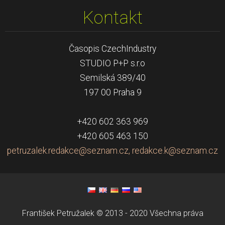
Kontakt
Časopis CzechIndustry
STUDIO P+P s.r.o
Semilská 389/40
197 00 Praha 9
+420 602 363 969
+420 605 463 150
petruzalek.redakce@seznam.cz, redakce.k@seznam.cz
František Petružalek © 2013 - 2020 Všechna práva