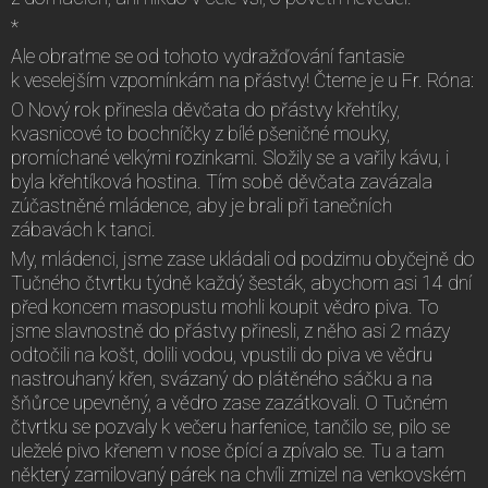
*
Ale obraťme se od tohoto vydražďování fantasie
k veselejším vzpomínkám na přástvy! Čteme je u Fr. Róna:
O Nový rok přinesla děvčata do přástvy křehtíky,
kvasnicové to bochníčky z bílé pšeničné mouky,
promíchané velkými rozinkami. Složily se a vařily kávu, i
byla křehtíková hostina. Tím sobě děvčata zavázala
zúčastněné mládence, aby je brali při tanečních
zábavách k tanci.
My, mládenci, jsme zase ukládali od podzimu obyčejně do
Tučného čtvrtku týdně každý šesták, abychom asi 14 dní
před koncem masopustu mohli koupit vědro piva. To
jsme slavnostně do přástvy přinesli, z něho asi 2 mázy
odtočili na košt, dolili vodou, vpustili do piva ve vědru
nastrouhaný křen, svázaný do plátěného sáčku a na
šňůrce upevněný, a vědro zase zazátkovali. O Tučném
čtvrtku se pozvaly k večeru harfenice, tančilo se, pilo se
uleželé pivo křenem v nose čpící a zpívalo se. Tu a tam
některý zamilovaný párek na chvíli zmizel na venkovském