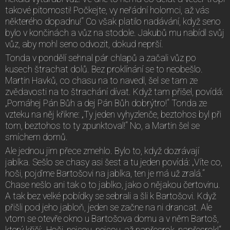
takové pitomosti! Počkejte, vy neřádní holomci, až vás
některého dopadnu!“ Co však platilo nadávání, když seno
bylo v končinách a vůz na stodole. Jakubů mu nabídl svůj
vůz, aby mohl seno odvozit, dokud neprší.
Tonda v pondělí sehnal pár chlapů a začali vůz po
kusech štrachat dolů. Bez proklínání se to neobešlo.
Martin Havků, co chasu na to navedl, šel se tam ze
zvědavosti na to štrachání dívat. Když tam přišel, povídá:
„Pomáhej Pán Bůh a dej Pán Bůh dobrýtro!“ Tonda ze
vzteku na něj křikne: „Ty jeden vyhyzlenče, beztohos byl při
tom, beztohos to ty zpunktoval!“ No, a Martin šel se
smíchem domů.
Ale jednou jim přece zmehlo. Bylo to, když dozrávají
jablka. Sešlo se chasy asi šest a tu jeden povídá: „Víte co,
hoši, pojďme Bartošovi na jablka, ten je má už zralá.“
Chase nešlo ani tak o to jablko, jako o nějakou čertovinu.
A tak bez velké pobídky se sebrali a šli k Bartošovi. Když
přišli pod jeho jabloň, jeden se začne na ni drancat. Ale
vtom se otevře okno u Bartošova domu a v něm Bartoš,
který křičí: „Hoši, nejsou, nejsou, až napřesrok, napřesrok!“