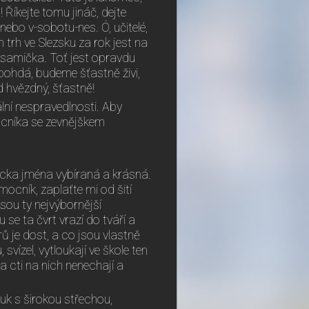
 Říkejte tomu jináč, dejte
nebo v-sobotu-nes. Ó, učitelé,
n trh ve Slezsku za rok jest na
o samička. Toť jest opravdu
ohdá, budeme šťastně živi,
d hvězdný, šťastně!
lní nespravedlnosti. Aby
ocníka se zevnějškem
ecka jména vybíraná a krásná.
ocník, zaplaťte mi od šití
jsou ty nejvýbornější
u se ta čvrt vrazí do tváří a
ů je dost, a co jsou vlastně
svízel, vytloukají ve škole ten
a cti na nich nenechají a
uk s širokou střechou,