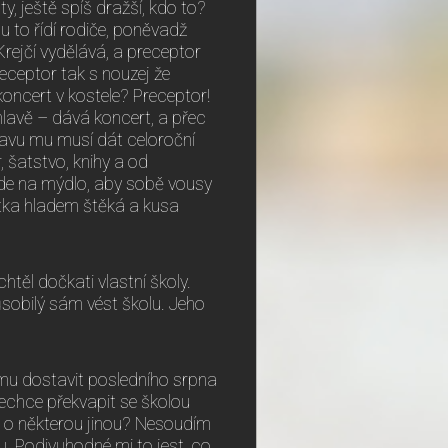
y, ještě spíš dražší, kdo to?
u to řídí rodiče, poněvadž
 Krejčí vydělává, a preceptor
eceptor tak s nouzej že
koncert v kostele? Preceptor!
lavě – dává koncert, a přec
dravu mu musí dát celoroční
, šatstvo, knihy a od
ude na mýdlo, aby sobě vousy
štka hladem štěká a kusa
chtěl dočkati vlastní školy.
působilý sám vést školu. Jeho
mu dostavit posledního srpna
echce překvapit se školou
, o některou jinou? Nesoudím
 Podivuhodné mi to jest, co