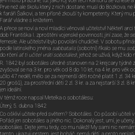
je-li místo prázdné, tuť jako roj včel těch kantorů se vznese a 
Prve než ale školu který z nich dostane, musí do Bozkova, ne
k faráři Šalkovi, a ten přísně zkouší ty kompetenty. Který mu
Farář vládne s knížetem.
A přece se noví a noví mladíci věnovali učitelství! Někteří arci t
dob Františka I. zproštěni vojenské povinnosti; jiní zase, že se
řemesle. Ale učitelství bylo povolání chudičké. V sobotu přináš
podle latinského jména
sabbatalis
(sobotní) říkalo se mu
sob
do rčení
ať ti učitel vrátí sobotáles
!, jehož se užívá, když kdo
R. 1842 byl sobotáles úředně stanoven na 2 krejcary týdně za
zvyšoval se na 3 kr. pro věk od 8 do 10 let, na 4 kr. pro věk o
učilo 47 neděl, mělo se za nejmenší děti ročně platit 1 zl. 34 kr
20 grošů), za prostřední děti 2 zl. 3 kr. a za nejstarší 3 zl. 8 k
jen ideální.
V témž roce napsal Metelka o sobotálesu:
Úterý, 5. dubna 1842
Co oškliví učitele před světem? Sobotáles. Co působí učiteli 
Pořád jen sobotáles a jiného nic. Dokonalý jest, umí, je učený, p
sobotáles. Dejte jemu tedy, co mu náleží! My sami nic nemáme
tamto, ukazuji prstem, jest boháč, nemá dětí, a proto neplatí