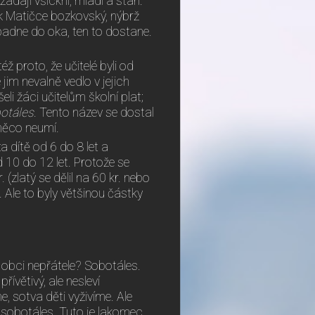
žádají všickni, mladí a staří.
 k Matičce bozkovský, nýbrž
 padne do oka, ten to dostane.
éž proto, že učitelé byli od
 jim nevalně vedlo v jejich
eli žáci učitelům školní plat;
otáles
. Tento název se dostal
 něco neumí.
 dítě od 6 do 8 let a
d 10 do 12 let. Protože se
. (zlatý se dělil na 60 kr. nebo
r. Ale to byly většinou částky
v obci nepřátele? Sobotáles.
řívětivý, ale nesleví
, sotva děti vyživíme. Ale
 sobotáles. Tuto je lakomec,