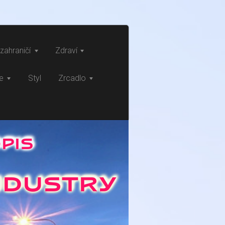
zahraničí
Zdraví
ce
Styl
Zrcadlo