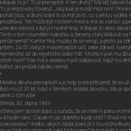
kdopak to je? To je preceptor. A ten druhý? Má též takové šat
To je krejčovský tovaryš. Jaký pak je rozdíl mezi nimi? Prvním
bohatí jsou, a druhý sobě to pořídí za to, co s jehlou vydělá.
prodělává. Ten může být mistrem hned a zná se v práci, a pr
uškrabe sekund, když jiní hodně hrají. Kdopak to dnes dával 
Tento v tom ošumělém kabátku a červený starý klobouk na h
peníze nemá? Kantor říká, muziky že se nenají, a proto za z
příjem. Za 50 zlatých má preceptor učit, sebe zdravit, kvartýr
nejmenšího až do největšího sobě řídit. Mnoho-li pak mu zb
oholit mohl? Pak má s veselou myslí slabikovat, když mu dr
kalhot ani prášek tabáku nemá!
*
Metelka dlouho preceptořil a je tedy zcela přirozené, že se už 
Bylo mu již 35 let, když v Semilech skládal zkoušku, zda je z
deník o tom píše:
Středa, 30. srpna 1843
Včera jsem dostal dopis z ouřadu, že se mám k panu vrchní
v 8 hodin ráno. Copak mi as dobrého bude chtít? Snad mě n
staroveskou? Anebo, abych žádal, pakli již s tou rozhodnuto
se se žádným, proto mě také žádný nemůže pohánět k soudu.