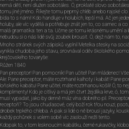
nemá dětí, není dlužen sobotáles. Ó, proklaté slovo sobotáles!
tomu jiné jméno. Říkejte tomu peprný chléb anebo rajské clo 
bída to s námi! Kdo handluje v holubích, lepší má. Ač jen jede
holuby, ale víc vydělá a potřebuje znát jen to, co samec a c
malá gramatika: ten a ta. Učme se tomu krásnému umění a b
nebudou si o nás lidé svůj zoubek brousit. Ó, dejž nám to, na
Mnoho stránek svých zápisků vyplnil Metelka stesky na sociá
vynikla chudoba jeho stavu, srovnával oděv školského pom
krejčovského tovaryše:
Růžen 1840
Pan preceptor! Pan pomocník! Pan učitel! Pan mládenec! Vš
Ale: Pane preceptor, máte roztrhané kalhoty i kabát! Pane pom
loňského kabátu! Pane učitel, máte roztrhanou košili! Ó, to ne
komplimenty! Kdo je citlivý a má jen čtvrt žejdlíka krve, ó, tom
musí vypadat, jako by denně máz vína dobrého pil. Preceptor
receptoři? To jsou chuďasové, celý boží rok třou nouzi, psotu, 
drobek trpkého chleba. A pak si lidé o ně brousí jazyky, kousk
každý pohůnek s volem sobě víc zaslouží nežli tento.
Kdopak to, v tom lesknoucím kabátku, černé rukavičky, klobo