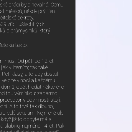
elské práci byla nevalná. Čemu
t měsíců, někdy prý i jen
čitelské dekrety.
 zřídil ušlechtilý dr.
íků a průmyslníků, který
etelka takto:
 musí: Od pěti do 12 let
ak v literním; tak také
třetí klasy, a to aby dostal
t ve dne v noci a každému
ný domů, opět hledat některého
, pod tou výminkou: zadarmo
preceptor v povinnosti stojí,
bní. A to trvá tak dlouho,
alo celé sekulum. Nejméně ale
, když již to odbyté má a
 a slabikuj nejméně 14 let. Pak