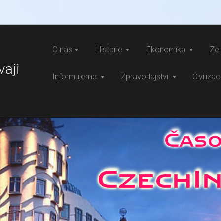
O nás
Historie
Ekonomika
Ze 
vají
Informujeme
Zpravodajství
Civiliza