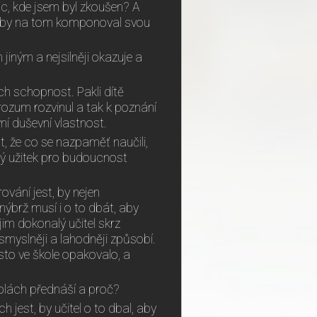
nic, kde jsem byl zkoušen? A
, aby na tom komponoval svou
 jiným a nejsilněji okazuje a
ich schopnost. Pakli dítě
 rozum rozvinul a tak k poznání
í duševní vlastnost.
st, že co se nazpaměť naučili,
ný užitek pro budoucnost
ování jest, by nejen
nýbrž musí i o to dbát, aby
im dokonalý učitel skrz
 smyslněji a lahodněji způsobí.
asto ve škole opakovalo, a
 školách přednáší a proč?
ch jest, by učitel o to dbal, aby