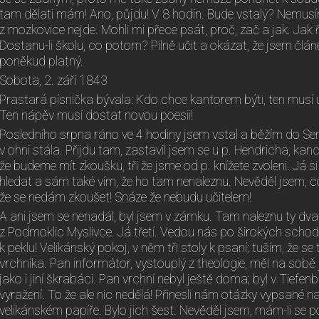
tam dělati mám! Ano, půjdu! V 8 hodin. Bude vstalý? Nemusí
z mozkovice nejde. Mohli mi přece psát, proč, zač a jak. Jak 
Dostanu-li školu, co potom? Pilně učit a okázat, že jsem člán
poněkud platný.
Sobota, 2. září 1843
Prastará písnička bývala: Kdo chce kantorem býti, ten musí u
Ten nápěv musí dostat novou poesii!
Posledního srpna ráno ve 4 hodiny jsem vstal a běžím do Se
v ohni stála. Přijdu tam, zastavil jsem se u p. Hendricha, kan
že budeme mít zkoušku, tři že jsme od p. knížete zvoleni. Já 
hledat a sám také vím, že ho tam nenaleznu. Nevěděl jsem, co
že se nedám zkoušet! Snáze že nebudu učitelem!
A ani jsem se nenadál, byl jsem v zámku. Tam naleznu ty dva,
z Podmoklic Myslivce. Já třetí. Vedou nás po širokých schodec
k peklu! Velikánský pokoj, v něm tři stoly k psaní; tuším, že s
vrchníka. Pan informátor, vystouplý z theologie, měl na sob
jako i jiní škrabáci. Pan vrchní nebyl ještě doma; byl v Tiefe
vyražení. To že ale nic nedělá! Přinesli nám otázky vypsané
velikánském papíře. Bylo jich šest. Nevěděl jsem, mám-li se p