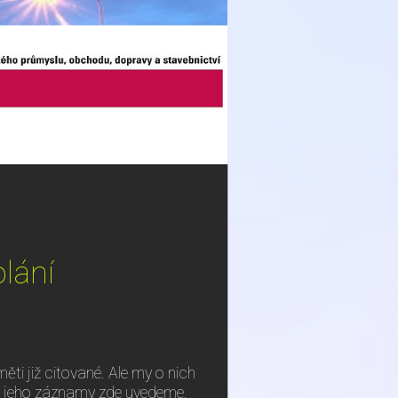
olání
ěti již citované. Ale my o nich
i jeho záznamy zde uvedeme.