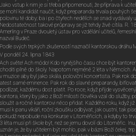
Jako vstup k nim je si třeba připomenouti, že příprava k učit
se mohl kandidát naučit, když preparanda trvala pouhých šes
polovinu té doby; ba i po čtyřech nedělích se snad vydávaly u
Nedostatečnost takové průpravy se již tehdy živě cítila. R. 1839
Amerling v Praze dvouletý ústav pro vzdělání učitelů, řemesln
nazval Budeč.
Podle svých trpkých zkušeností naznačil kantorskou dráhu M
V pondělí 24. lipna 1843
Ach světe! Ach módo! Kdo nynějšího času chce být kantorem,
choditi pilně do školy. Napotom nejméně 2 léta v Němcích. A j
v muzice aby byl jako skála, poloviční koncertista. Pak rok do 
atest samé eminence. Pak rok do slavné preparandy, biflova
podlízat, každému dost platit. Po roce, když přijde vysvěce
kantora, který by jako z Boží milosti člověka vzal do služby
sloužit a ročně kantorovi něco přidat. Každého roku, když již 
musí k panu vikáři, roční zkoušku odbývat, jak oustní, tak píse
pokudž nepobude na konkurse v Litoměřicích, a kdyby to trv
3 léta musí při škole být, než se jemu dovolí do Litoměřic. Inu
uznán je, že by učitelem být mohlo, pak v bázni Boží čekej, trp