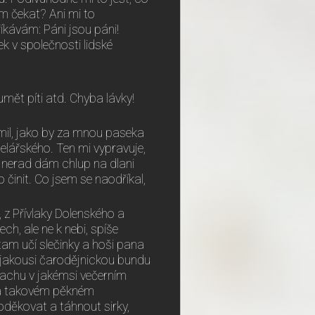
m čekat? Ani mi to
říkávám: Páni jsou páni!
ek v společnosti lidské
mět píti atd. Chyba lávky!
mil, jako by za mnou paseka
celářského. Ten mi vypravuje,
si nerad dám chlup na dlani
 činit. Co jsem se naodříkal,
 z Přívlaky Dolenského a
h, ale ne k nebi, spíše
e tam učí slečinky a hoši pana
ě jakousi čarodějnickou bundu
nbachu v jakémsi večerním
 na takovém pěkném
oděkovat a táhnout sirky,