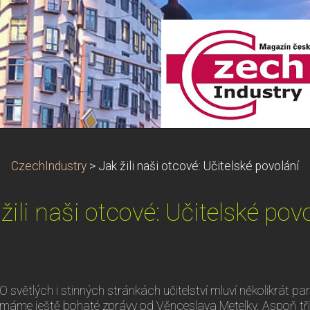
CzechIndustry
>
Jak žili naši otcové: Učitelské povolání
žili naši otcové: Učitelské pov
O světlých i stinných stránkách učitelství mluví několikrát pam
máme ještě bohaté zprávy od Věnceslava Metelky. Aspoň tř