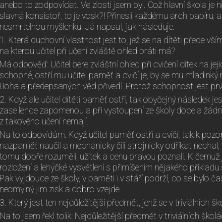
anebo to zodpovídat. Ve zlosti jsem byl. Což hlavní škola je 
slavná konsistoř, to je vosk?! Přinesli každému arch papíru
nesmrtelnou myšlenku. Já napsal, jak následuje.
1. Která duchovní vlastnost jest to, jež se na dítěti přede vším
na kterou učitel při učení zvláště ohled bráti má?
Má odpověď: Učitel bere zvláštní ohled při cvičení dítek na jej
schopné, ostří mu učitel paměť a cvičí je, by se mu mladinký
Boha a předepsaných věd přivedl. Protož schopnost jest prvn
2. Když ale učitel dítěti paměť ostří, tak obyčejný následek je
zase lehce zapomenou a při vystoupení ze školy docela žád
z takového učení nemají.
Na to odpovídám: Když učitel paměť ostří a cvičí, tak k pozor
nazpaměť naučil a mechanicky čili strojnicky odříkat nechal, 
tomu dobře rozuměli, užitek a cenu pravou poznali. K čemuž j
rozložení a lehýčké vysvětlení s přimíšením nějakého příkladu
Pak vyjdouce ze školy, v paměti i v stáří podrží, co se bylo č
neomylný jim zisk a dobro vzejde.
3. Který jest ten nejdůležitější předmět, jenž se v triviálních
Na to jsem řekl tolik: Nejdůležitější předmět v triviálních školá