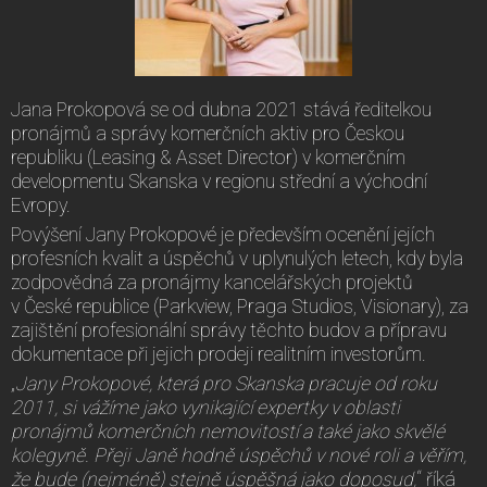
Jana Prokopová se od dubna 2021 stává ředitelkou
pronájmů a správy komerčních aktiv pro Českou
republiku (Leasing & Asset Director) v komerčním
developmentu Skanska v regionu střední a východní
Evropy.
Povýšení Jany Prokopové je především ocenění jejích
profesních kvalit a úspěchů v uplynulých letech, kdy byla
zodpovědná za pronájmy kancelářských projektů
v České republice (Parkview, Praga Studios, Visionary), za
zajištění profesionální správy těchto budov a přípravu
dokumentace při jejich prodeji realitním investorům.
„
Jany Prokopové, která pro Skanska pracuje od roku
2011, si vážíme jako vynikající expertky v oblasti
pronájmů komerčních nemovitostí
a také jako skvělé
kolegyně. Přeji Janě hodně úspěchů v nové roli a věřím,
že bude (nejméně) stejně úspěšná jako doposud,
“ říká