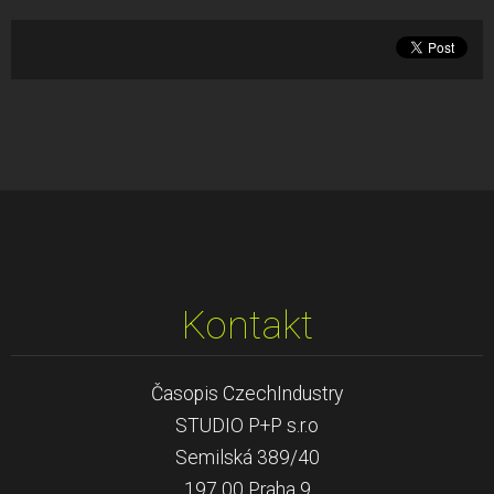
Kontakt
Časopis CzechIndustry
STUDIO P+P s.r.o
Semilská 389/40
197 00 Praha 9