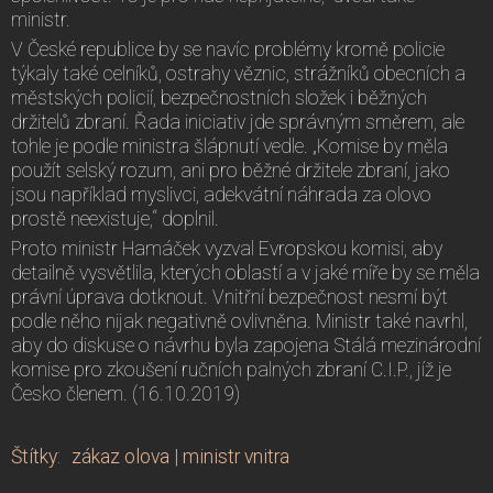
ministr.
V České republice by se navíc problémy kromě policie
týkaly také celníků, ostrahy věznic, strážníků obecních a
městských policií, bezpečnostních složek i běžných
držitelů zbraní. Řada iniciativ jde správným směrem, ale
tohle je podle ministra šlápnutí vedle. „Komise by měla
použít selský rozum, ani pro běžné držitele zbraní, jako
jsou například myslivci, adekvátní náhrada za olovo
prostě neexistuje,“ doplnil.
Proto ministr Hamáček vyzval Evropskou komisi, aby
detailně vysvětlila, kterých oblastí a v jaké míře by se měla
právní úprava dotknout. Vnitřní bezpečnost nesmí být
podle něho nijak negativně ovlivněna. Ministr také navrhl,
aby do diskuse o návrhu byla zapojena Stálá mezinárodní
komise pro zkoušení ručních palných zbraní C.I.P., jíž je
Česko členem. (16.10.2019)
Štítky
:
zákaz olova
|
ministr vnitra