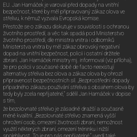
EU. Jan Hamáček je varoval před dopady na vnitřní
bezpečnost, které by měl připravovaný zákaz olova ve
střelivu, k němuž vyzvala Evropská komise.
Přestože se o zákazu diskutuje v souvislosti s ochranou
životního prostředí, a věc tak spadá pod Ministerstvo
životního prostředí, dle ministra vnitra i odborníků
Ministerstva vnitra by měl zákaz obrovský negativní
dopad na vnitřní bezpečnost, policii i ostatní držitele
zbraní. Jan Hamáček ministry mj. informoval (viz příloha),
že pro policii v současné době de facto neexistují
alternativy střeliva bez olova a zákaz olova by ohrozil
připravenost bezpečnostních sil. „Bezprostřední dopady
případného zákazu používání střeliva s obsahem olova by
tedy byly zcela nepřijatelné,“ sdělil Jan Hamáček v dopise
s tím,
že bezolovnaté střelivo je zásadně dražší a současně
méně kvalitní. „Bezolovnaté střelivo znamená vyšší
ohrožení osob, omezení životnosti zbraní, nemožnost
využití některých zbraní, omezení tréninku i nižší
spolehlivost. To je pro nás nepřijatelné,“ uvedl také