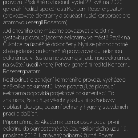
provozu. Příslušné rozhodnutí vydal 22. května 2020
generální ředitel společnosti Koncern Rosenergoatom
(provozovatel elektrárny a součást ruské korporace pro
atomovou energii Rosatom).
„Od dnešního dne můžeme považovat projekt na
výstavbu plovoucí jaderné elektrárny ve městě Pevěk na
Čukotce za úspěšně dokončený. Nyní se plnohodnotně
stala jedenáctou komerčně provozovanou jadernou
elektrárnou v Rusku a nejsevernější jadernou elektrárnou
na světě,“ uvedl Andrej Petrov, generální ředitel Koncernu
Rosenergoatom.
Rozhodnutí o zahájení komerčního provozu vycházelo
z několika dokumentů, které potvrzují, že plovoucí
elektrárna odpovídá projektové dokumentaci. To
znamená, že splňuje všechny aktuální požadavky
v oblasti ekologie, požární ochrany, hygieny, stavebních
prací a dalších.
Připomeňme, že Akademik Lomonosov dodal první
elektřinu do samostatné sítě Čaun-Bilibinského uzlu 19.
prosince 2019. Uznávaný odborný žurnál Power