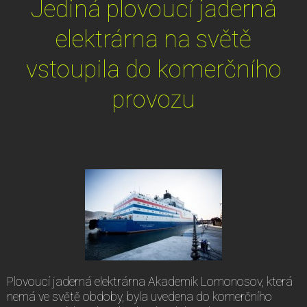
Jediná plovoucí jaderná
elektrárna na světě
vstoupila do komerčního
provozu
Plovoucí jaderná elektrárna Akademik Lomonosov, která
nemá ve světě obdoby, byla uvedena do komerčního