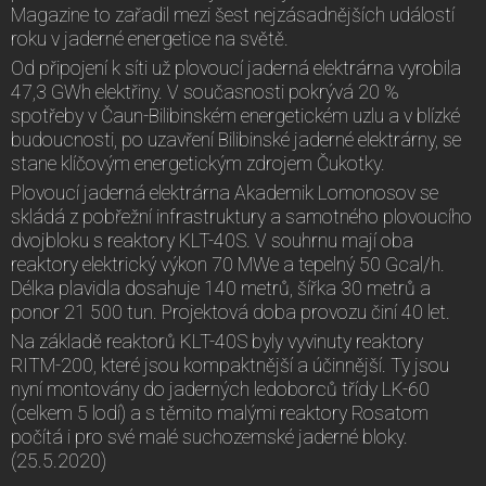
Magazine to zařadil mezi šest nejzásadnějších událostí
roku v jaderné energetice na světě.
Od připojení k síti už plovoucí jaderná elektrárna vyrobila
47,3 GWh elektřiny. V současnosti pokrývá 20 %
spotřeby v Čaun-Bilibinském energetickém uzlu a v blízké
budoucnosti, po uzavření Bilibinské jaderné elektrárny, se
stane klíčovým energetickým zdrojem Čukotky.
Plovoucí jaderná elektrárna Akademik Lomonosov se
skládá z pobřežní infrastruktury a samotného plovoucího
dvojbloku s reaktory KLT-40S. V souhrnu mají oba
reaktory elektrický výkon 70 MWe a tepelný 50 Gcal/h.
Délka plavidla dosahuje 140 metrů, šířka 30 metrů a
ponor 21 500 tun. Projektová doba provozu činí 40 let.
Na základě reaktorů KLT-40S byly vyvinuty reaktory
RITM-200, které jsou kompaktnější a účinnější. Ty jsou
nyní montovány do jaderných ledoborců třídy LK-60
(celkem 5 lodí) a s těmito malými reaktory Rosatom
počítá i pro své malé suchozemské jaderné bloky.
(25.5.2020)