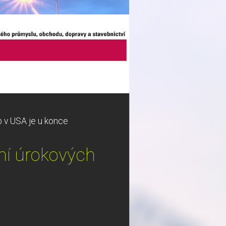
b v USA je u konce
ní úrokových