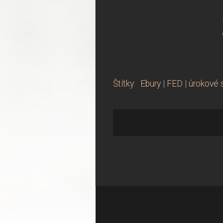
Štítky
:
Ebury
|
FED
|
úrokové 