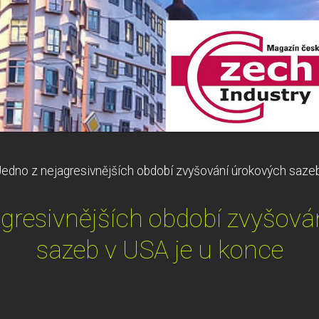
edno z nejagresivnějších období zvyšování úrokových saze
agresivnějších období zvyšová
sazeb v USA je u konce