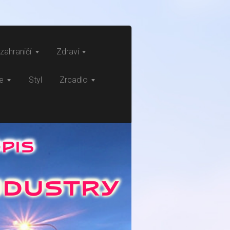
zahraničí
Zdraví
ce
Styl
Zrcadlo