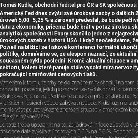
Tomáš Kudla, obchodní ředitel pro ČR a SK společnosti
Americký Fed dnes zvýšil své úrokové sazby o dalších 
úroveň 5,00–5,25 % a zároveň předeslal, že bude pečl
data z ekonomiky, přičemž bude brát v potaz širokou šk
analytiků společnosti Ebury skončilo jedno z nejagresi
úrokových sazeb v historii USA. I když neočekáváme, 
Powell na blížící se tiskové konferenci formálně ukonč
politiky, domníváme se, že alespoň naznačí, že aktuální 
současném cyklu poslední. Kromě aktuální situace v 
sektoru, kolem které panuje stále vysoká míra nervozit
pokračující zmírňování cenových tlaků.
Vzhledem k tomu, že trhy se do značné míry shodují na tom, ž
prozatím poslední, jejich pozornost se rychle obrátí k har
však považujeme za předčasné a nadále předpokládáme, že
v příštích měsících vůbec zabývat nebude. K diskuzím o sni
mohlo vést pouze výrazné zhoršení situace v americkém ban
nějaký silný vnější šok.
Je totiž třeba upozornit na to, že jádrová inflace zůstává v 
dokonce dále zvýšila z únorových 5,5 % na 5,6 %. Podobně v