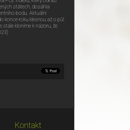
ka PCE indexu, který odráží
jených státech, dosáhla
entního bodu. Aktuální
 do konce roku klesnou až o půl
stále kloníme k názoru, že
023)
Kontakt