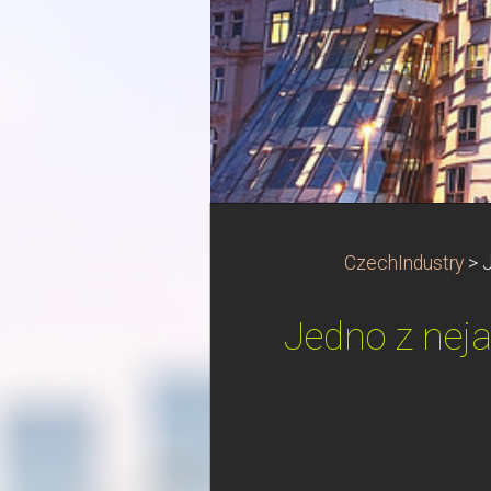
CzechIndustry
>
J
Jedno z nej