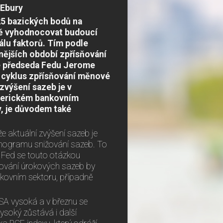
 Ebury
25 bazických bodů na
ivě vyhodnocovat budoucí
álu faktorů. Tím podle
vnějších období zpřísňování
že předseda Fedu Jerome
í cyklus zpřísňování měnové
zvýšení sazeb je v
americkém bankovním
y, je důvodem také
e aktuální zvýšení sazeb je
monogramu snižování sazeb. To
 Fed se touto otázkou
žování úrokových sazeb by
kovním sektoru, případně
USA vysoká a v březnu se
ysoký zůstává i další