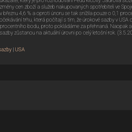
ukazatel, který je pro rozhodování Fedu klíčový. Jádrová slož
změny cen zboží a služeb nakupovaných spotřebiteli ve Spo
v březnu 4,6 % a oproti únoru se tak snížila pouze o 0,1 proc
očekávání trhu, která počítají s tím, že úrokové sazby v USA
procentního bodu, proto pokládáme za přehnaná. Naopak se 
sazby zůstanou na aktuální úrovni po celý letošní rok. (3.5.2
sazby
|
USA