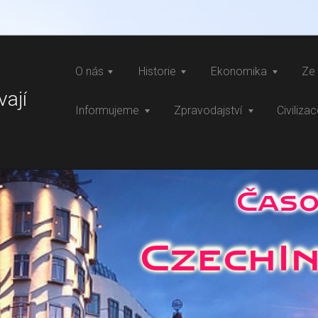
O nás
Historie
Ekonomika
Ze 
vají
Informujeme
Zpravodajství
Civiliza