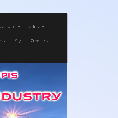
zahraničí
Zdraví
ce
Styl
Zrcadlo