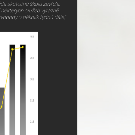
áda skutečně školu zavřela.
í některých služeb výrazně
obody o několik týdnů dále,“