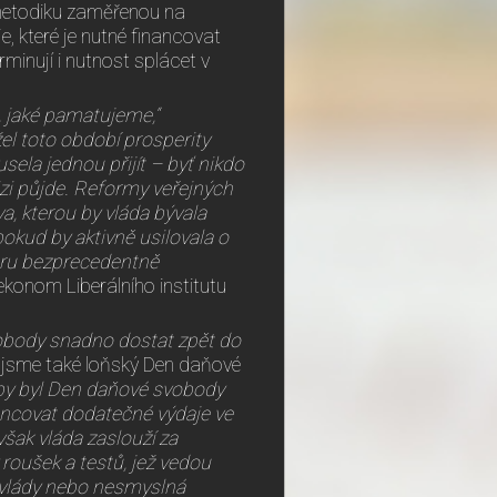
 metodiku zaměřenou na
e, které je nutné financovat
rminují i nutnost splácet v
 jaké pamatujeme,“
el toto období prosperity
sela jednou přijít – byť nikdo
zi půjde. Reformy veřejných
a, kterou by vláda bývala
okud by aktivně usilovala o
oru bezprecedentně
konom Liberálního institutu
obody snadno dostat zpět do
jsme také loňský Den daňové
yby byl Den daňové svobody
nancovat dodatečné výdaje ve
však vláda zaslouží za
roušek a testů, jež vedou
 vlády nebo nesmyslná