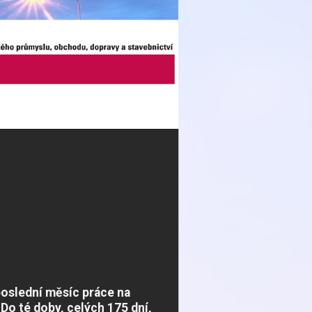
poslední měsíc práce na
 Do té doby, celých 175 dní,