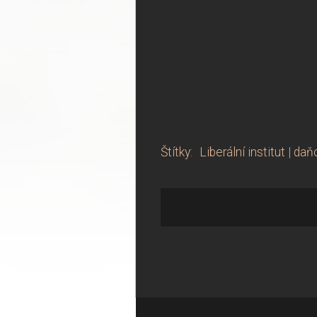
Štítky
:
Liberální institut
|
daň