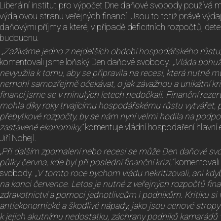
Liberální institut pro výpočet Dne daňové svobody používá
výdajovou stranu veřejných financí. Jsou to totiž právě výdaj
daňovými příjmy a které, v případě deficitních rozpočtů, dete
budoucnu.
„Zažíváme jedno z nejdelších období hospodářského růstu,
komentovali jsme loňský Den daňové svobody
.
„Vláda bohuž
nevyužila k tomu, aby se připravila na recesi, která nutně mu
nemohl samozřejmě očekávat, o jak závažnou a unikátní kri
financí jsme se v minulých letech nedočkali. Finanční rezerv
mohla díky roky trvajícímu hospodářskému růstu vytvářet, p
přebytkové rozpočty, by se nám nyní velmi hodila na podp
zastavené ekonomiky,“
komentuje vládní hospodaření hlavní e
Jiří Nohejl.
„Při dalším zpomalení nebo recesi se může Den daňové sv
půlky června, kde byl při poslední finanční krizi,“
komentovali 
svobody.
„V tomto roce bychom vládu nekritizovali, ani kd
na konci července. Letos je nutné z veřejných rozpočtů fi
zdravotnictví a pomoci jednotlivcům i podnikům. Kritiku si 
antiekonomické a škodlivé nápady, jako jsou cenové stropy 
k jejich akutnímu nedostatku, záchrany podniků kamarádů