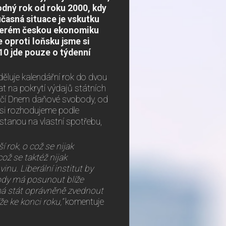
dný rok od roku 2000, kdy
učasná situace je vskutku
kterém českou ekonomiku
 oproti loňsku jsme si
10 jde pouze o týdenní
ěluje kalendářní rok do dvou
t na pokrytí výdajů státních
končí Dnem daňové svobody, od
si rozhodujeme podle
ůstanou na vlastní spotřebu,
 rok, o což se nijak
ož se taktéž nijak
nu. Liberální institut by
ody má posunout blíže
y má stát oprávněně zvednout
e ke konci roku,“
komentuje