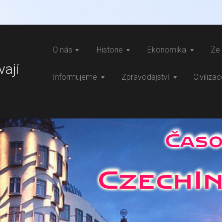
O nás
Historie
Ekonomika
Ze 
vají
Informujeme
Zpravodajství
Civiliza