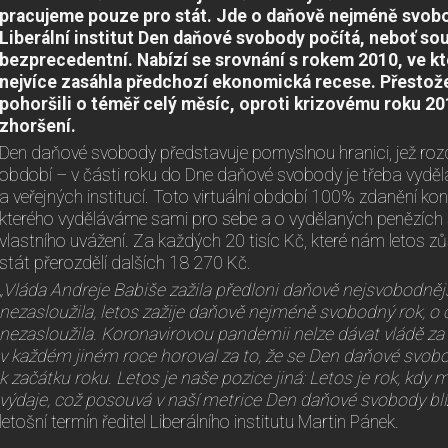
pracujeme pouze pro stát. Jde o daňově nejméně svobo
Liberální institut Den daňové svobody počítá, neboť so
bezprecedentní. Nabízí se srovnání s rokem 2010, ve 
nejvíce zasáhla předchozí ekonomická recese. Přestože
pohoršili o téměř celý měsíc, oproti krizovému roku 20
zhoršení.
Den daňové svobody představuje pomyslnou hranici, jež rozd
období – v části roku do Dne daňové svobody je třeba vyděla
a veřejných institucí. Toto virtuální období 100% zdanění 
kterého vyděláváme sami pro sebe a o vydělaných penězích 
vlastního uvážení. Za každých 20 tisíc Kč, které nám letos z
stát přerozdělí dalších 18 270 Kč.
„Vláda Andreje Babiše zažila předloni daňově nejsvobodnější
nezasloužila, letos zažije daňově nejméně svobodný rok, o c
nezasloužila. Koronavirovou pandemii nelze dávat vládě za vi
v každém jiném roce horoval za to, že se Den daňové svob
k začátku roku. Letos je naše pozice jiná: Letos je rok, kd
výdaje, což posouvá v naší metrice Den daňové svobody blíž
letošní termín ředitel Liberálního institutu Martin Pánek.