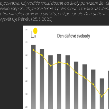
byrokracie, kdy rodiče musí dostat od školy potvrzení, že vl
Nekoncepční, zbytečně tvrdé a příliš dlouho trvající uzavřen
utlumilo ekonomickou aktivitu, což posunulo Den daňové sv
vysvětluje Pánek. (25.5.2020)