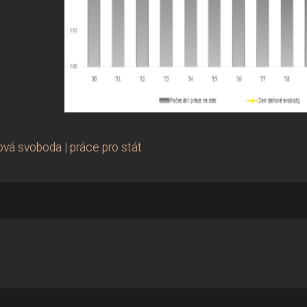
ová svoboda
|
práce pro stát