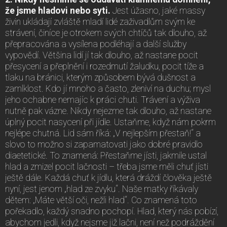
že jsme hladovi nebo syti.
Jest úžasno, jaké massy
živin ukládají zvláště mladí lidé zaživadlům svým ke
strávení, činíce je otrokem svých chtíčů tak dlouho, až
přepracována a vysílena podléhají a další služby
vypovědí. Většina lidí jí tak dlouho, až nastane pocit
přesycení a přeplnění i rozedmutí žaludku, pocit tíže a
tlaku na bránici, kterým způsobem bývá dušnost a
zamlklost. Kdo jí mnoho a často, zleniví na duchu; mysl
jeho ochabne nemajíc k práci chuti. Trávení a výživa
nutně pak vázne. Nikdy nejezme tak dlouho, až nastane
úplný pocit nasycení při jídle. Ustaňme, když nám pokrm
nejlépe chutná. Lid sám říká: „V nejlepším přestaň!“ a
slovo to možno si zapamatovati jako dobré pravidlo
diaetetické. To znamená: Přestaňme jísti, jakmile ustal
hlad a zmizel pocit lačnosti – třeba jsme měli chuť jísti
ještě dále. Každá chuť k jídlu, která dráždí člověka ještě
nyní, jest jenom „hlad ze zvyku“. Naše matky říkávaly
dětem: „Máte větší oči, nežli hlad“. Co znamená toto
pořekadlo, každý snadno pochopí. Hlad, který nás pobízí,
abychom jedli, když nejsme již lačni, není než podráždění