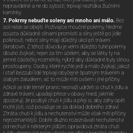
nepravidelně a ne do sytosti, trpívají nezřídka žlučními
kamínky.
7. Pokrmy nebuďte soleny ani mnoho ani málo.
Bez
soli nelze se obejíti. Požívajíce moučné pokrmy, hleďme
sousta důkladně slinami promísiti a sliny ještě po jídle
polknouti, neboť sliny mají důležitý úkol při trávení
škrobovin. Z téhož důvodu je velmi důležito tuhé pokrmy
dlouho žvýkati, nejen za tím účelem, aby se látky ty na
jemné částečky rozmělnily, nýbrž aby důkladně byly slinou
prostoupeny. Osoby, které rychle jedí a málo žvýkají, jakož
i staří bezzubí lidé trpívají obyčejně špatným trávením a
slabým žaludkem, ač to může míti ovšem i jiné příčiny.
Ačkoli se lidé téměř pranic nesnaží udržeti si chuť k jídlu a
zdravé trávení, upadají přece v obavy hned, jakmile
zpozorují, že pozbyli chuti k jídlu a přejí si, aby záhy opět
mohli jísti, což považuje se za doklad dobrého zdraví.
Ztráta chuti k jídlu a nechutenství může však míti příčiny
nejrozmanitější. Dobře dlužno rozeznávati nechutenství
od nechuti k některým jídlům; opravdová ztráta chuti
k jídlu doprovází nejen všecky prudké a horečné choroby,