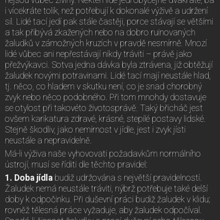
i vícekráte tolik, než potřebují k dokonalé výživě a udržení
sil. Lidé tací jedí pak stále častěji, porce stávají se většími
a tak přibývá zkažených nebo na dobro ruinovaných
žaludků v zámožných kruzích v pravdě nesmírně. Mnozí
lidé vůbec ani nepřestávají nikdy tráviti – právě jako
přežvýkavci. Sotva jedna dávka byla ztrávena, již obtěžují
žaludek novými potravinami. Lidé tací mají neustále hlad,
tj. něco, co hladem v skutku není, co je snad chorobný
zvyk nebo něco podobného. Při tom mnohdy dostavuje
se otylost při takovéto životosprávě. Taký břicháč jest
ovšem karikatura zdravé, krásné, stepilé postavy lidské.
Stejně škodliv, jako nemírnost v jídle, jest i zvyk jísti
neustále a nepravidelně.
Má-li výživa naše vyhovovati požadavkům normálního
ústrojí, musí se říditi dle těchto pravidel:
1. Doba jídla
budiž udržována s největší pravidelností.
Žaludek nemá neustále tráviti, nýbrž potřebuje také delší
doby k odpočinku. Při duševní práci budiž žaludek v klidu;
rovněž tělesná práce vyžaduje, aby žaludek odpočíval.