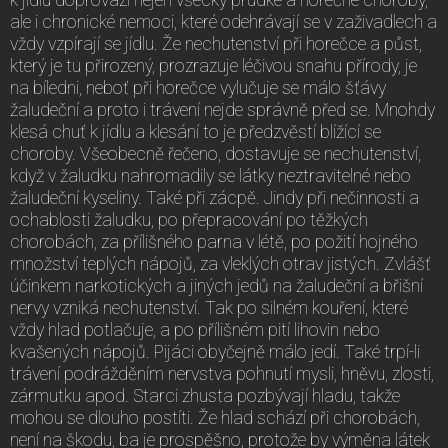
ale i chronické nemoci, které odehrávají se v zaživadlech a
vždy vzpírají se jídlu. Že nechutenství při horečce a půst,
který je tu přirozený, prozrazuje léčivou snahu přírody, je
na bíledni, neboť při horečce vylučuje se málo šťávy
žaludeční a proto i trávení nejde správně před se. Mnohdy
klesá chuť k jídlu a klesání to je předzvěstí blížící se
choroby. Všeobecně řečeno, dostavuje se nechutenství,
když v žaludku nahromadily se látky neztravitelné nebo
žaludeční kyseliny. Také při zácpě. Jindy při nečinnosti a
ochablosti žaludku, po přepracování po těžkých
chorobách, za přílišného parna v létě, po požití hojného
množství teplých nápojů, za vleklých otrav jistých. Zvlášť
účinkem narkotických a jiných jedů na žaludeční a břišní
nervy vzniká nechutenství. Tak po silném kouření, které
vždy hlad potlačuje, a po přílišném pití lihovin nebo
kvašených nápojů. Pijáci obyčejně málo jedí. Také trpí-li
trávení podrážděním nervstva pohnutí mysli, hněvu, zlosti,
zármutku apod. Starci zhusta pozbývají hladu, takže
mohou se dlouho postíti. Že hlad schází při chorobách,
není na škodu, ba je prospěšno, protože by výměna látek