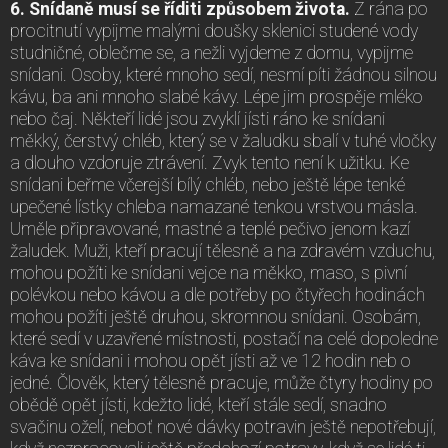
6. Snídaně musí se říditi způsobem života.
Z rána po
procitnutí vypijme malými doušky sklenici studené vody
studničné, oblečme se, a nežli vyjdeme z domu, vypijme
snídani. Osoby, které mnoho sedí, nesmí píti žádnou silnou
kávu, ba ani mnoho slabé kávy. Lépe jim prospěje mléko
nebo čaj. Někteří lidé jsou zvyklí jísti ráno ke snídani
měkký, čerstvý chléb, který se v žaludku sbalí v tuhé vločky
a dlouho vzdoruje ztrávení. Zvyk tento není k užitku. Ke
snídani beřme včerejší bílý chléb, nebo ještě lépe tenké
upečené lístky chleba namazané tenkou vrstvou másla.
Uměle připravované, mastné a teplé pečivo jenom kazí
žaludek. Muži, kteří pracují tělesně a na zdravém vzduchu,
mohou požíti ke snídani vejce na měkko, maso, s pivní
polévkou nebo kávou a dle potřeby po čtyřech hodinách
mohou požíti ještě druhou, skromnou snídani. Osobám,
které sedí v uzavřené místnosti, postačí na celé dopoledne
káva ke snídani i mohou opět jísti až ve 12 hodin neb o
jedné. Člověk, který tělesně pracuje, může čtyry hodiny po
obědě opět jísti, kdežto lidé, kteří stále sedí, snadno
svačinu oželí, neboť nové dávky potravin ještě nepotřebují,