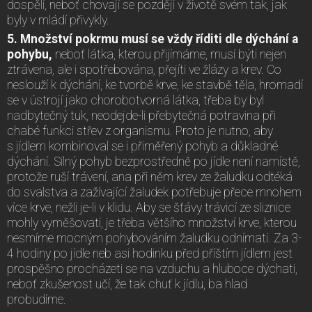
dospělí, neboť chovají se později v životě svém tak, jak
byly v mládí přivykly.
5. Množství pokrmu musí se vždy říditi dle dýchání a
pohybu,
neboť látka, kterou přijímáme, musí býti nejen
ztrávena, ale i spotřebována, přejíti ve žlázy a krev. Co
neslouží k dýchání, ke tvorbě krve, ke stavbě těla, hromadí
se v ústrojí jako chorobotvorná látka, třeba by byl
nadbytečný tuk, neodejde-li přebytečná potravina při
chabé funkci střev z organismu. Proto je nutno, aby
s jídlem kombinoval se i přiměřený pohyb a důkladné
dýchání. Silný pohyb bezprostředně po jídle není namístě,
protože ruší trávení, ana při něm krev ze žaludku odtéká
do svalstva a zažívající žaludek potřebuje přece mnohem
více krve, nežli je-li v klidu. Aby se šťávy trávicí ze sliznice
mohly vyměšovati, je třeba většího množství krve, kterou
nesmíme mocným pohybováním žaludku odnímati. Za 3-
4 hodiny po jídle neb asi hodinku před příštím jídlem jest
prospěšno procházeti se na vzduchu a hluboce dýchati,
neboť zkušenost učí, že tak chuť k jídlu, ba hlad
probudíme.