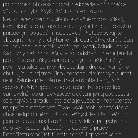
pokrmy bez toho assimilovati nedovedla a při horečce
vůbec, jak bylo již výše řečeno, trávení vázne.
Mezi obecenstvem rozšířeno je značné množství léků,
které slouží k tomu, aby povzbudily chuť k jídlu. To ovšem
přirozeným potřebám neodpovídá. Protože bývají to
obyčejné lihoviny a léky hořké, neb ostré látky, které dráždí
žaludek např. slaneček, kaviár, jsou vezdy žaludku spíše
škodliviny, nežli prospěšny. Pijáci odstraňují nechutenství
po opičce slanečky, paprikou a jinými silně kořeněnými
pokrmy a tak z jedné chyby upadají v druhou. Nemáme-li
chuti k jídlu a nejsme-li jinak nemocni, hleďme vyzkoumati,
není-li žaludek přeplněn neztravitelnými látkami, což
dovede každý nejlépe posouditi sám. Nedostaví-li se
samovolné neb uměle vzbuzené dávení, je nejlépe postiti
se a nejvýš píti vodu. Tato dieta je vůbec při nechutenství
nejlepším prostředkem. Trvá-li však nechutenství déle a
chceme-li proti němu užíti skutečných léků žaludečních,
jsou to: pravidelnost a střídmost v jídle a pití, pohyb na
čerstvém vzduchu, koupání, prospěšná práce.
Dospělému stačí jísti třikráte denně. I správná volba