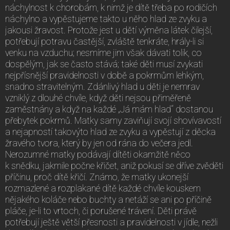
náchylnost k chorobám, k nimž je dítě třeba po rodičích
náchylno a vypěstujeme takto u něho hlad ze zvyku a
jakousi žravost. Protože jest u dětí výměna látek čilejší,
potřebují potravu častější, zvláště tenkráte, hrály-li si
venku na vzduchu; nesmíme jim však dávati tolik, co
dospělým, jak se často stává; také děti musí zvykati
nejpřísnější pravidelnosti v době a pokrmům lehkým,
snadno stravitelným. Zdánlivý hlad u děti je nemrav
vzniklý z dlouhé chvíle, když děti nejsou přiměřeně
zaměstnány a když na každé „Já mám hlad“ dostanou
přebytek pokrmů. Matky samy zaviňují svojí shovívavostí
a nejapností takovýto hlad ze zvyku a vypěstují z děcka
žravého tvora, který by jen od rána do večera jedl.
Nerozumné matky podávají dítěti okamžitě něco
k snědku, jakmile počne křičet, aniž pokusí se dříve zvěděti
příčinu, proč dítě křičí. Známo, že matky ukonejší
rozmazlené a rozplakané dítě každé chvíle kouskem
nějakého koláče nebo buchty a netáží se ani po příčině
pláče, je-li to vrtoch, či porušené trávení. Děti právě
potřebují ještě větší přesnosti a pravidelnosti v jídle, nežli