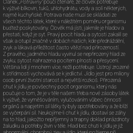
Článek
„Potraviny“
poučí čtenáře, že člověk potřebuje
k výživě bílkovin, tuků, uhlohydrátu, vody a solí některých,
najmě kuchyňské. Potrava naše musí se skládati ze
všech těchto látek, které v náležitém poměru organismu
buďtež poskytovány. Člověk má jísti, jakmile je hladov a
přestati, když je syt. Pravý pocit hladu a sytosti zakalil se
však a otupil značně v dobách našich, kde předráždění,
zvyk a lákavá příležitost často vítězí nad přirozeností.
Z pravého, jadrného hladu vyvinul se nepřirozený hlad ze
zvyku; sytost nahrazena pocitem plnosti a přesycení.
Většina lidí jí mnohem více, nežli potřebuje. Ústrojí zrozené
k střídmosti vychovává se k jedlictví. Jídlo jest pro miliony
osob první životní starost a největší rozkoš. Přirozená
chuť k jídlu je povšechný pocit organismu, který nás
poučuje o tom, že je v těle našem třeba nové zásoby látek
k výživě, že vyměšováním, vylučováním vůbec činností
orgánů a napjetím sil látky ty byly spotřebovány a že blíží
se vyčerpání sil. Neukojíme-li chuť k jídlu, dostaví se záhy
na to hlad, jakožto nepříjemný a trapný doklad prázdnoty
žaludku a potřeby živin v těle. Hlad bez chuti k jídlu je již
abnormální, chorobný zjev a jídlo, které požijeme při