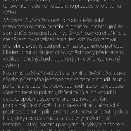
takovémto hladu, nemá žádného prospěšného vlivu na
výživu.
Moderní chuť k jídlu
v naší zchoulostivělé době
neznamená nikterak potřebu organismu prohlašující, že
se mu něčeho nedostává, nýbrž nepřirozenou chuť k jídlu,
stejně jako by se velice klamal ten, kdo by považoval
chorobně zvýšený pud pohlavní za organickou potřebu.
Moderní chuť k jídlu jest chtíč vypěstovaný představami
všelikých chutných jídel a jich příjemností a vychovaný
zvykem.
Nesmírné požitkářství života kulturního, živější představa
něčeho příjemného je schopna okamžitě probuditi touhu
po tom. Zvuk zvonku v obvyklou hodinu zvonící k obědu,
vůně oblíbeného pokrmu, řinčení talířů a lžic vzbudí i u
člověka zpola nasyceného snahu znova jísti. Čím
poddajnější jest člověk, tím snáze vznikne u něho lichá
představa chuti k jídlu. Známe čistě nervosní chuť k jídlu a
hlad, který nese se zhusta za podivnými věcmi, jež
nemohou ústrojí našemu poskytnouti výživy pražádné a
nejsou vůbec živiny. Někteří lidé jedí obyčejně dvakráte, ba