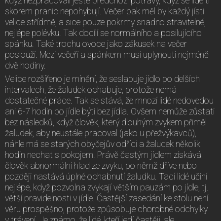
když nezpracovali ještě předchozí potravy, když se lidé ti
skorem pranic nepohybují. Večer pak měl by každý jísti
velice střídmě, a sice pouze pokrmy snadno stravitelné,
nejlépe polévku. Tak docílí se normálního a posilujícího
spánku. Také trochu ovoce jako zákusek na večer
poslouží. Mezi večeří a spánkem musí uplynouti nejméně
dvě hodiny.
Velice rozšířeno je mínění, že seslabuje jídlo po delších
intervalech, že žaludek ochabuje, protože nemá
dostatečné práce. Tak se stává, že mnozí lidé nedovedou
ani 6-7 hodin po jídle býti bez jídla. Ovšem nemůže zůstati
bez následků, když člověk, který dlouhým zvykem přiměl
žaludek, aby neustále pracoval (jako u přežvýkavců),
náhle má se starých obyčejův odříci a žaludek několik
hodin nechat s pokojem. Právě častým jídlem získává
člověk abnormální hlad ze zvyku, po němž dříve nebo
později nastává úplné ochabnutí žaludku. Tací lidé učiní
nejlépe, když pozvolna zvykají větším pauzám po jídle, tj.
větší pravidelnosti v jídle. Častější zasedání ke stolu není
věru prospěšno, protože způsobuje chorobné odchylky
v trávení. Je známo, že lidé, kteří jedí častěji, ale