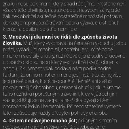
zraku i nosu pokrmem, který snad rádi jíme. Přestaneme-li
však v této chvíli jísti, nastane pocit nasycení záhy, a že
žaludek obdržel skutečně dostatečné množství potravin,
dokazuje neporušené trávení, dobrá výživa, čilost, chuť
k práci a posílení po střídmém jídle.
3. Množství jídla musí se říditi dle způsobu života
člověka.
Muž, který vykonává na čerstvém vzduchu jistou
práci, vyžadující mnoho sil, spotřebuje v určité době
mnohem více síly a látky, nežli člověk, jenž sedí v pracovně
u psacího stolku nebo který sedí v dílně (krejčí, obuvník
apod.). Zkušenost však podává nám podivuhodné
faktum, že onino mnohem méně jedí, nežli tito, že nejvíce
jedí právě osoby, které neopouštějí téměř ani svého
pokoje; trpějíť chorobnou, nervosní chutí k jídlu a kromě
toho nezřídka i porušeným trávením, krev v játrech jim
vázne, stěžují se na zácpu, a nezřídka bývají stiženi
chorobami ledvin i hemeroidy. Při nedostatečné výměně
látek způsobuje každý přebytek potravy chorobu.
4. Dětem nedávejme mnoho jíst;
přílišným krmením
nepozvedáme jejich výživu, nýbrž povzbuzujeme