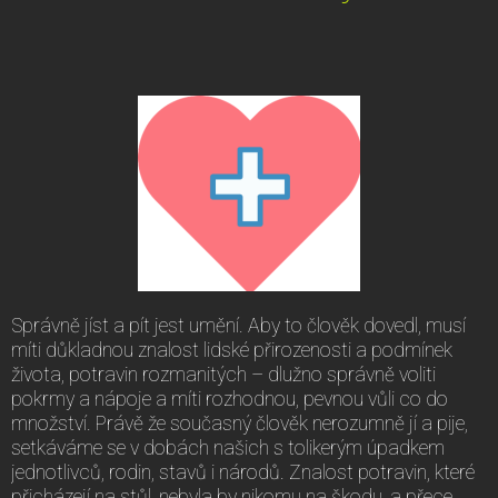
Správně jíst a pít jest umění. Aby to člověk dovedl, musí
míti důkladnou znalost lidské přirozenosti a podmínek
života, potravin rozmanitých – dlužno správně voliti
pokrmy a nápoje a míti rozhodnou, pevnou vůli co do
množství. Právě že současný člověk nerozumně jí a pije,
setkáváme se v dobách našich s tolikerým úpadkem
jednotlivců, rodin, stavů i národů. Znalost potravin, které
přicházejí na stůl, nebyla by nikomu na škodu, a přece