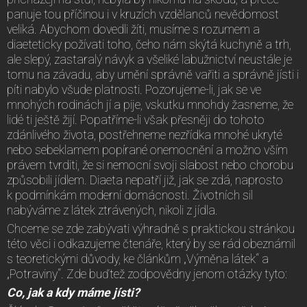
panuje tou příčinou i v kruzích vzdělanců nevědomost
veliká. Abychom dovedli žíti, musíme s rozumem a
diaeteticky požívati toho, čeho nám skýtá kuchyně a trh,
ale slepý, zastaralý návyk a všeliké labužnictví neustále je
tomu na závadu, aby umění správně vařiti a správně jísti i
píti nabylo všude platnosti. Pozorujeme-li, jak se ve
mnohých rodinách jí a pije, vskutku mnohdy žasneme, že
lidé ti ještě žijí. Popatříme-li však přesněji do tohoto
zdánlivého života, postřehneme nezřídka mnohé ukryté
nebo sebeklamem popírané onemocnění a možno vším
právem tvrditi, že si nemocní svoji slabost nebo chorobu
způsobili jídlem. Diaeta nepatří již, jak se zdá, naprosto
k podmínkám moderní domácnosti. Životních sil
nabýváme z látek ztrávených, nikoli z jídla.
Chceme se zde zabývati výhradně s praktickou stránkou
této věci i odkazujeme čtenáře, který by se rád obeznámil
s teoretickými důvody, ke článkům „Výměna látek“ a
„Potraviny“. Zde buďtež zodpovědny jenom otázky tyto:
Co, jak a kdy máme jísti?