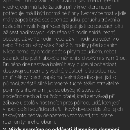
Spadá-li činnost žaludku s prací duševní nebo tělesnou
v jedno, odnímá tato žaludku příliv krve, které nutně
potřebuje, má-li býti normálně činný. Nepravidelnost v jídle
má v zápětí brzké seslabení žaludku, poruchu trávení a
rozladění mysli. Nejpřirozenější jest jísti po pauzách pěti
až šestihodinových. Kdo ráno v 7 hodin snídá, nechť
oběduje až ve 12 hodin nebo až v 1 hodinu a večeří v 6
nebo 7 hodin, vždy však 2 až 2 ½ hodiny před spaním.
Nikdo neměl by chodit spát s plným žaludkem, neboť
spánek jeho jest hluboké omámení s divokými sny, můrou.
Druhého dne nastává bolení hlavy, duševní ochablost,
dostavují se rozmary všeliké, v ústech cítiti odpornou
chuť, někdy i dech zapáchá. Velmi škodlivo jest jísti o
půlnoci, zvláště silně kořeněné, tučné, těžko stravitelné
pokrmy s lihovinami, jak se obyčejně stává ve
společnostech a kroužcích přátel, kteří setrvávají při
zábavě u stolů v hostincích přes půlnoc. Lidé, kteří jedí
v noci, dožijí se zřídka stáří. I když dovede déle tělo jejich
takovýmto nepravidelnostem vzdorovati, trpí přece
rozmanitými chorobami.
2. Nikdy nesmíme se oddávati klamnému domnění,