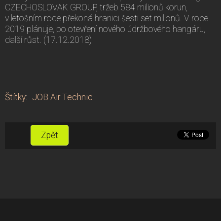
CZECHOSLOVAK GROUP, tržeb 584 milionů korun,
v letošním roce překoná hranici šesti set milionů. V roce
2019 plánuje, po otevření nového údržbového hangáru,
další růst. (17.12.2018)
Štítky
:
JOB Air Technic
Zpět