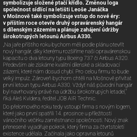
symbolizuje složené ptačí křídlo. Změnou loga
společnost sídlící na letišti Leoše Janáčka
v Mošnově také symbolizuje vstup do nové éry:
v příštím roce otevře druhý opravárenský hangár
s dílenským zázemím a plánuje zahájení údržby
širokotrupých letounů Airbus A330.
„Na jaře příštího roku bychom měli podle plánu otevřít
nový hangár, díky kterému rozšíříme naši opravárenskou
kapacitu o dva letouny typu Boeing 737 či Airbus A320.
Především ale získáme kvalitní dílenské a skladovací
zázemí, které nám dosud chybí. Pro celou firmu to bude
velký impulz. Zároveň bychom chtěli na Mošnově přivítat
první letoun typu Airbus A330. Vždyť náš původní hangár
byl navrhovaný právě na údržbu širokotrupých letadel,“
říká Aleš Kvídera, ředitel JOB AIR Technic.
Do přelomového roku tedy vstoupí firma s novým logem,
které jako první spatřili 14. prosince u příležitosti
vánočního večírku zaměstnanci společnosti. Nový znak
přeneseně vyjadřuje pokrok, který firma za čtvrtstoletí
existence udělala. Začínala jako opravna letounů