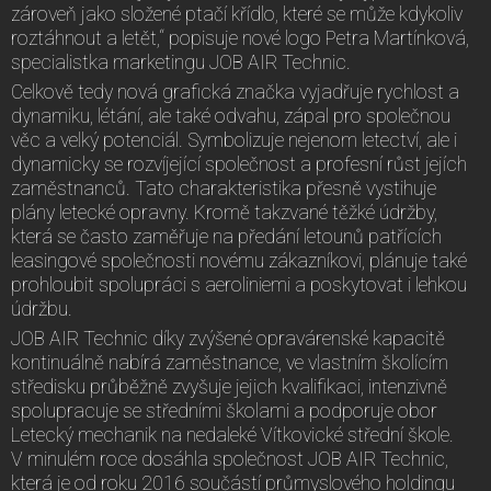
zároveň jako složené ptačí křídlo, které se může kdykoliv
roztáhnout a letět,“ popisuje nové logo Petra Martínková,
specialistka marketingu JOB AIR Technic.
Celkově tedy nová grafická značka vyjadřuje rychlost a
dynamiku, létání, ale také odvahu, zápal pro společnou
věc a velký potenciál. Symbolizuje nejenom letectví, ale i
dynamicky se rozvíjející společnost a profesní růst jejích
zaměstnanců. Tato charakteristika přesně vystihuje
plány letecké opravny. Kromě takzvané těžké údržby,
která se často zaměřuje na předání letounů patřících
leasingové společnosti novému zákazníkovi, plánuje také
prohloubit spolupráci s aeroliniemi a poskytovat i lehkou
údržbu.
JOB AIR Technic díky zvýšené opravárenské kapacitě
kontinuálně nabírá zaměstnance, ve vlastním školícím
středisku průběžně zvyšuje jejich kvalifikaci, intenzivně
spolupracuje se středními školami a podporuje obor
Letecký mechanik na nedaleké Vítkovické střední škole.
V minulém roce dosáhla společnost JOB AIR Technic,
která je od roku 2016 součástí průmyslového holdingu