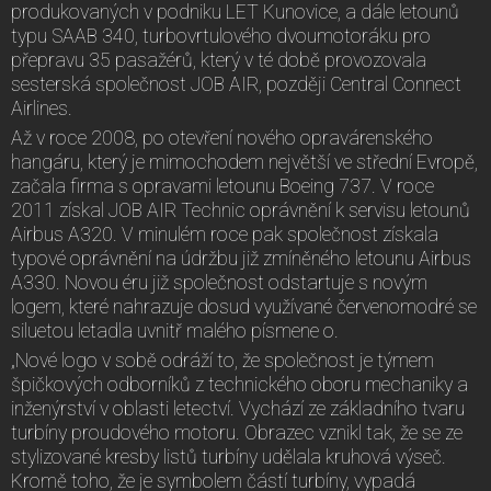
produkovaných v podniku LET Kunovice, a dále letounů
typu SAAB 340, turbovrtulového dvoumotoráku pro
přepravu 35 pasažérů, který v té době provozovala
sesterská společnost JOB AIR, později Central Connect
Airlines.
Až v roce 2008, po otevření nového opravárenského
hangáru, který je mimochodem největší ve střední Evropě,
začala firma s opravami letounu Boeing 737. V roce
2011 získal JOB AIR Technic oprávnění k servisu letounů
Airbus A320. V minulém roce pak společnost získala
typové oprávnění na údržbu již zmíněného letounu Airbus
A330. Novou éru již společnost odstartuje s novým
logem, které nahrazuje dosud využívané červenomodré se
siluetou letadla uvnitř malého písmene o.
„Nové logo v sobě odráží to, že společnost je týmem
špičkových odborníků z technického oboru mechaniky a
inženýrství v oblasti letectví. Vychází ze základního tvaru
turbíny proudového motoru. Obrazec vznikl tak, že se ze
stylizované kresby listů turbíny udělala kruhová výseč.
Kromě toho, že je symbolem částí turbíny, vypadá