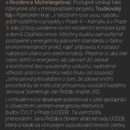
a
Rezidence Michelangelova
). Postupně vznikají také
inženýrské sítě v mimopražském projektu
Touškovský
háj
v Plzeňském kraji.
„V letošním roce svou nabídku
ještě rozšíříme o projekty v Praze 4 – Kamýku a v Praze
5, kde již brzy uvedeme na trh rezidenční komplex bytů
a domů Císařská vinice. Všechny budou samozřejmě
postavené v energeticky pasivním standardu s řadou
environmentálních prvků, např. přípravou k instalaci
nabíjecích stanic pro elektromobily. Přejeme si, aby lidé
nejen šetřili s energiemi, ale zároveň žili zdravě
a komfortně, bez vysušeného vzduchu, nadměrné
vlhkosti, plísní v interiéru nebo hluku od sousedů.
Jsme pevně přesvědčeni o tom, že zdravé vnitřní
prostředí by se mělo stát přirozenou součástí každého
domova,“
komentuje Jan Řežáb, majitel JRD.
I v minulém roce developer pokračoval v úzké spolupráci
s Univerzitním centrem energeticky efektivních
budov ČVUT v Praze (UCEEB). Ta vyvrcholila
jmenováním Jana Řežába členem vědecké rady UCEEB,
která si klade za cíl rozvíjení a posilování činností centra,