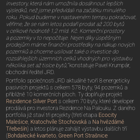
investory, která nám umožnila dosáhnout lepších
výsledků, než jsme předvídali na začátku minulého
roku. Pokud budeme v nastaveném tempu pokračovat,
věříme, že se nám letos podaří prodat až 200 bytů
v celkové hodnotě 1,2 mld. Kč. Komerční prostory
a pozemky v to nepočítaje. Nejen díky úspěšným
prodejům máme finanční prostředky na nákup nových
pozemků a chceme usilovat také o investice do
rozsáhlejších územních celků vhodných pro výstavbu
několika set až tisíce bytů,“
konstatuje Pavel Krumpár,
obchodní ředitel JRD.
Portfolio společnosti JRD aktuálně tvoří 8 energeticky
pasivních projektů s celkem 578 byty, 94 pozemků a
přibližně 10 komerčních ploch. Ty doplňuje projekt
Rezidence Silver Port
s celkem 70 byty, které developer
prodává pro investora Rezidence Na Palouku. Z daného
portfolia již staví tři projekty (třetí etapa
Ecocity
Malešice
,
Kratochvíle Stochovská
a
Na hvězdárně
Třebešín
) a letos plánuje zahájit výstavbu dalších tří
(
Bohdalecké kvarteto
,
Green Port Strašnice