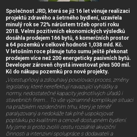
Společnost JRD, která se již 16 let věnuje realizaci
projektů zdravého a šetrného bydlení,
uzavřela
minulý rok se 72% nárůstem tržeb oproti roku
2018.
Velmi pozitivních ekonomických výsledků
dosáhla prodejem 166 bytů, 6 komerčních prostor
a 64 pozemků v celkové hodnotě 1,038 mld. Kč.
V letošním roce plánuje tuto sumu ještě překonat
prodejem více než 200 energeticky pasivních bytů.
Developer zároveň chystá investovat přes 500 mil.
Kč do nákupu pozemků pro nové projekty.
„
Vícestupňový a zdlouhavý povolovací proces, změny
legislativy, které nereflektují navazující vyhlášky a
normy, nedostatečné kapacity jednotlivých úřadů i
stavebních firem... To vše významně komplikuje situaci
na pražském rezidenčním trhu, který je téměř
paralyzovaný a nedokáže tak plně uspokojovat
poptávku po kvalitním a cenově dostupném bydlení.
My jsme si proto zvolili cestu rozsáhlé akviziční
činnosti a intenzivní spolupráce s dodavateli a