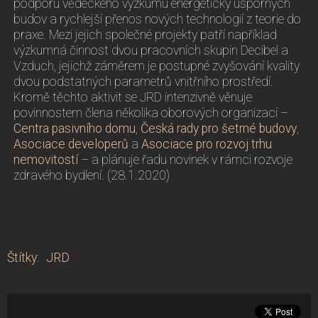
podporu vědeckého výzkumu energeticky úsporných
budov a rychlejší přenos nových technologií z teorie do
praxe. Mezi jejich společné projekty patří například
výzkumná činnost dvou pracovních skupin Decibel a
Vzduch, jejichž záměrem je postupné zvyšování kvality
dvou podstatných parametrů vnitřního prostředí.
Kromě těchto aktivit se JRD intenzivně věnuje
povinnostem člena několika oborových organizací –
Centra pasivního domu
,
Česká rady pro šetrné budovy
,
Asociace developerů
a
Asociace pro rozvoj trhu
nemovitostí
– a plánuje řadu novinek v rámci rozvoje
zdravého bydlení. (28.1.2020)
Štítky
:
JRD