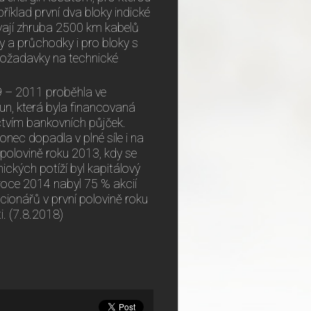
íklad první dva bloky indické
vají zhruba 2500 km kabelů
y a průchodky i pro bloky s
požadavky na technické
09 – 2011 proběhla ve
un, která byla financovaná
tvím bankovních půjček.
nec dopadla v plné síle i na
é polovině roku 2013, kdy se
ckých potíží byl kapitálový
 roce 2014 nabyl 75 % akcií
cionářů v první polovině roku
. (7.8.2018)