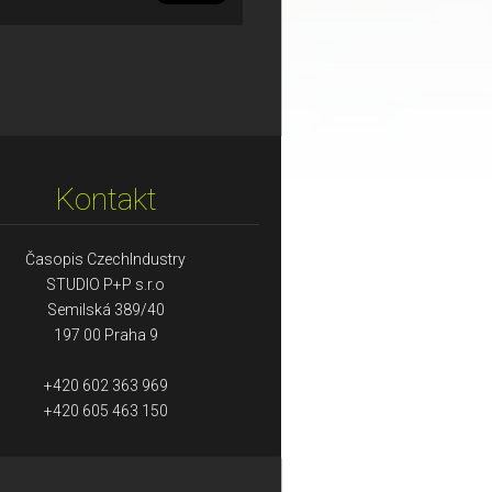
Kontakt
Časopis CzechIndustry
STUDIO P+P s.r.o
Semilská 389/40
197 00 Praha 9
+420 602 363 969
+420 605 463 150