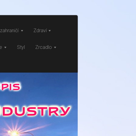
zahraničí
Zdraví
ce
Styl
Zrcadlo