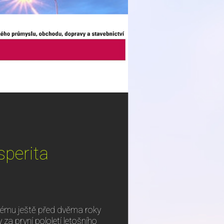
sperita
erému ještě před dvěma roky
za první pololetí letošního