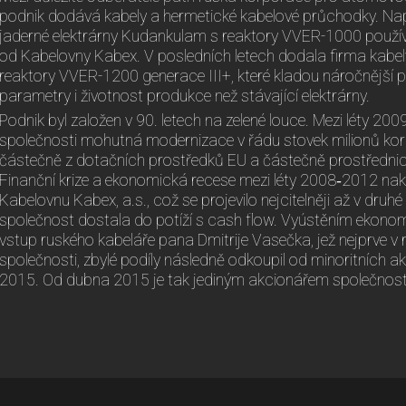
podnik dodává kabely a hermetické kabelové průchodky. Např
jaderné elektrárny Kudankulam s reaktory VVER-1000 použí
od Kabelovny Kabex. V posledních letech dodala firma kabel
reaktory VVER-1200 generace III+, které kladou náročnější 
parametry i životnost produkce než stávající elektrárny.
Podnik byl založen v 90. letech na zelené louce. Mezi léty 20
společnosti mohutná modernizace v řádu stovek milionů kor
částečně z dotačních prostředků EU a částečně prostřednic
Finanční krize a ekonomická recese mezi léty 2008‐2012 nako
Kabelovnu Kabex, a.s., což se projevilo nejcitelněji až v druh
společnost dostala do potíží s cash flow. Vyústěním ekonomi
vstup ruského kabeláře pana Dmitrije Vasečka, jež nejprve v
společnosti, zbylé podíly následně odkoupil od minoritních ak
2015. Od dubna 2015 je tak jediným akcionářem společnosti