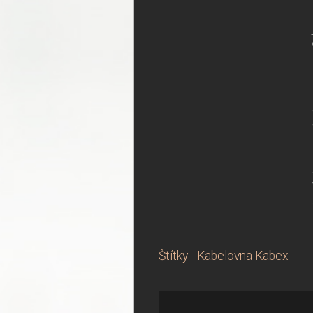
Štítky
:
Kabelovna Kabex