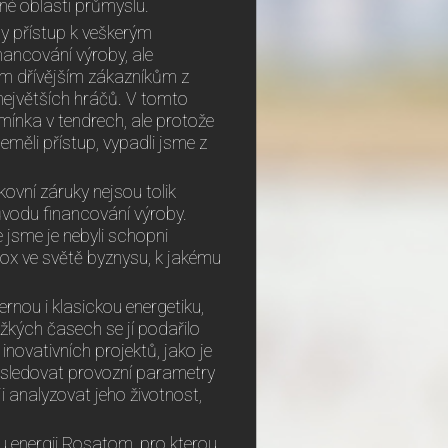
jiné oblasti průmyslu.
y přístup k veškerým
nancování výroby, ale
šim dřívějším zákazníkům z
ejvětších hráčů. V tomto
ínka v tendrech, ale protože
měli přístup, vypadli jsme z
ovní záruky nejsou tolik
ůvodu financování výroby.
 jsme je nebyli schopni
dox ve světě byznysu, k jakému
rnou i klasickou energetiku,
ěžkých časech se jí podařilo
novativních projektů, jako je
í sledovat provozní parametry
i analyzovat jeho životnost,
u energii Rosatom, pro kterou