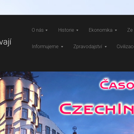
O nás
Historie
Ekonomika
Ze 
vají
Informujeme
Zpravodajství
Civiliza