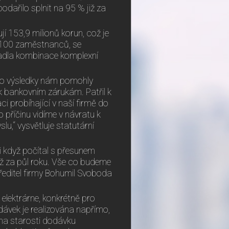
podařilo splnit na 95 % již za
jí 153,9 milionů korun, což je
em 100 zaměstnanců, se
padla kombinace komplexní
jeho výsledky nám pomohly
 k bankovním zárukám. Patřil k
ci probíhající v naší firmě do
 příčinu vidíme v návratu k
,“ vysvětluje statutární
i když počítal s přesunem
již za půl roku. Vše co budeme
ředitel firmy Bohumil Svoboda
 elektrárne, konkrétně pro
ávek je realizována napřímo,
 na starosti dodávku