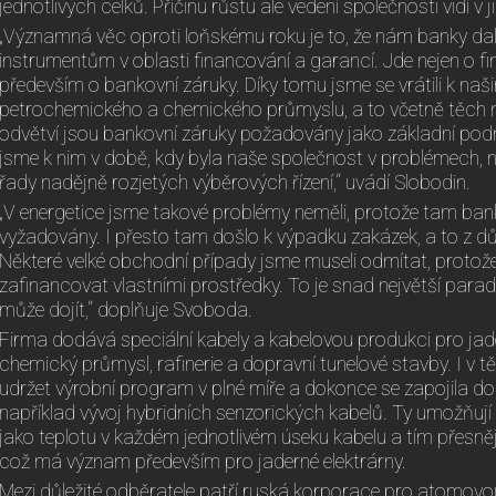
jednotlivých celků. Příčinu růstu ale vedení společnosti vidí v 
„Významná věc oproti loňskému roku je to, že nám banky dal
instrumentům v oblasti financování a garancí. Jde nejen o fi
především o bankovní záruky. Díky tomu jsme se vrátili k na
petrochemického a chemického průmyslu, a to včetně těch n
odvětví jsou bankovní záruky požadovány jako základní podm
jsme k nim v době, kdy byla naše společnost v problémech, ne
řady nadějně rozjetých výběrových řízení,“ uvádí Slobodin.
„V energetice jsme takové problémy neměli, protože tam bank
vyžadovány. I přesto tam došlo k výpadku zakázek, a to z d
Některé velké obchodní případy jsme museli odmítat, protože
zafinancovat vlastními prostředky. To je snad největší para
může dojít,“ doplňuje Svoboda.
Firma dodává speciální kabely a kabelovou produkci pro jade
chemický průmysl, rafinerie a dopravní tunelové stavby. I v t
udržet výrobní program v plné míře a dokonce se zapojila do i
například vývoj hybridních senzorických kabelů. Ty umožňuj
jako teplotu v každém jednotlivém úseku kabelu a tím přesněj
což má význam především pro jaderné elektrárny.
Mezi důležité odběratele patří ruská korporace pro atomovo