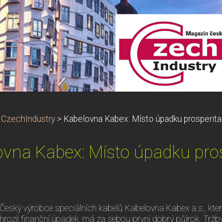
CzechIndustry
>
Kabelovna Kabex: Místo úpadku prosperita
vna Kabex: Místo úpadku pro
Český výrobce speciálních kabelů Kabelovna Kabex a.s., kt
hrozil finanční úpadek, má za sebou první dobrý půlrok. Tržby 