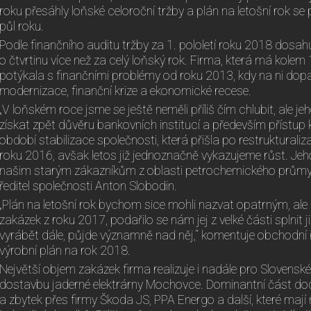
roku přesáhly loňské celoroční tržby a plán na letošní rok se 
půl roku.
Podle finančního auditu tržby za 1. pololetí roku 2018 dosahu
o čtvrtinu více než za celý loňský rok. Firma, která má kol
potýkala s finančními problémy od roku 2013, kdy na ni do
modernizace, finanční krize a ekonomické recese.
„V loňském roce jsme se ještě neměli příliš čím chlubit, ale 
získat zpět důvěru bankovních institucí a především přístup
období stabilizace společnosti, která přišla po restrukturaliza
roku 2016, avšak letos již jednoznačně vykazujeme růst. Jeho
našim starým zákazníkům z oblasti petrochemického průmyslu
ředitel společnosti Anton Slobodin.
„Plán na letošní rok bychom sice mohli nazvat opatrným, ale 
zakázek z roku 2017, podařilo se nám jej z velké části splnit 
vyrábět dále, půjde významně nad něj,“ komentuje obchodní 
výrobní plán na rok 2018.
Největší objem zakázek firma realizuje i nadále pro Slovenské
dostavbu jaderné elektrárny Mochovce. Dominantní část dod
a zbytek přes firmy Škoda JS, PPA Energo a další, které mají