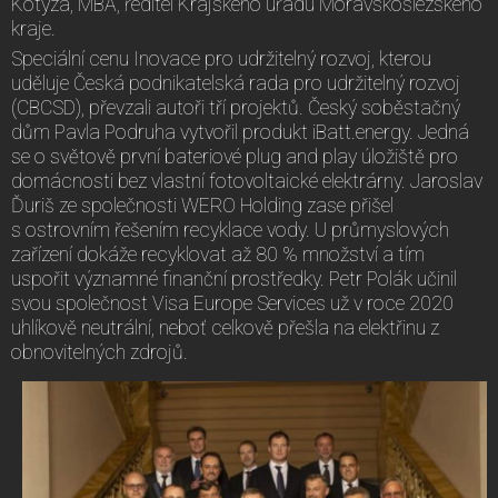
Kotyza, MBA, ředitel Krajského úřadu Moravskoslezského
kraje.
Speciální cenu Inovace pro udržitelný rozvoj, kterou
uděluje Česká podnikatelská rada pro udržitelný rozvoj
(CBCSD), převzali autoři tří projektů. Český soběstačný
dům Pavla Podruha vytvořil produkt iBatt.energy. Jedná
se o světově první bateriové plug and play úložiště pro
domácnosti bez vlastní fotovoltaické elektrárny. Jaroslav
Ďuriš ze společnosti WERO Holding zase přišel
s ostrovním řešením recyklace vody. U průmyslových
zařízení dokáže recyklovat až 80 % množství a tím
uspořit významné finanční prostředky. Petr Polák učinil
svou společnost Visa Europe Services už v roce 2020
uhlíkově neutrální, neboť celkově přešla na elektřinu z
obnovitelných zdrojů.