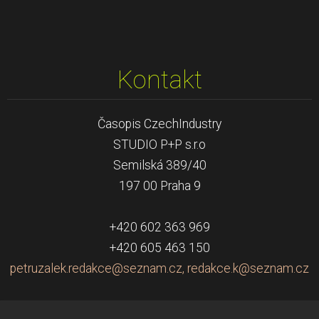
Kontakt
Časopis CzechIndustry
STUDIO P+P s.r.o
Semilská 389/40
197 00 Praha 9
+420 602 363 969
+420 605 463 150
petruzalek.redakce@seznam.cz, redakce.k@seznam.cz