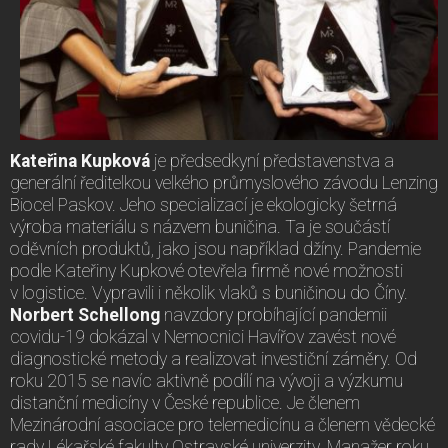
Kateřina Kupková
je předsedkyní představenstva a
generální ředitelkou velkého průmyslového závodu Lenzing
Biocel Paskov. Jeho specializací je ekologicky šetrná
výroba materiálu s názvem buničina. Ta je součástí
oděvních produktů, jako jsou například džíny. Pandemie
podle Kateřiny Kupkové otevřela firmě nové možnosti
v logistice. Vypravili i několik vlaků s buničinou do Číny.
Norbert Schellong
navzdory probíhající pandemii
covidu-19 dokázal v Nemocnici Havířov zavést nové
diagnostické metody a realizovat investiční záměry. Od
roku 2015 se navíc aktivně podílí na vývoji a výzkumu
distanční medicíny v České republice. Je členem
Mezinárodní asociace pro telemedicínu a členem vědecké
rady Lékařské fakulty Ostravské univerzity. Manažer roku