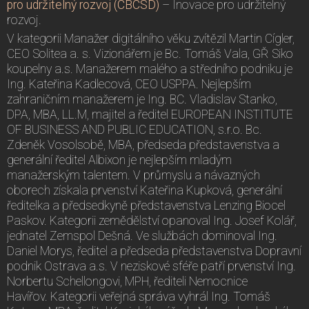
pro udržitelný rozvoj (CBCSD)
– Inovace pro udržitelný
rozvoj.
V kategorii Manažer digitálního věku zvítězil Martin Cígler,
CEO Solitea a. s. Vizionářem je Bc. Tomáš Vala, GŘ Siko
koupelny a.s. Manažerem malého a středního podniku je
Ing. Kateřina Kadlecová, CEO USPPA. Nejlepším
zahraničním manažerem je Ing. BC. Vladislav Stanko,
DPA, MBA, LL.M, majitel a ředitel EUROPEAN INSTITUTE
OF BUSINESS AND PUBLIC EDUCATION, s.r.o. Bc.
Zdeněk Vosolsobě, MBA, předseda představenstva a
generální ředitel Albixon je nejlepším mladým
manažerským talentem. V průmyslu a návazných
oborech získala prvenství Kateřina Kupková, generální
ředitelka a předsedkyně představenstva Lenzing Biocel
Paskov. Kategorii zemědělství opanoval Ing. Josef Kolář,
jednatel Zemspol Dešná. Ve službách dominoval Ing.
Daniel Morys, ředitel a předseda představenstva Dopravní
podnik Ostrava a.s. V neziskové sféře patří prvenství Ing.
Norbertu Schellongovi, MPH, řediteli Nemocnice
Havířov. Kategorii veřejná správa vyhrál Ing. Tomáš