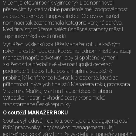
V čem je letošní ročník výjimečný? Lidé nominovali
především ty, kteří v době pandemie měli zodpovědnost
za bezproblémové fungování obcí. Obrovský nárůst
nominací tak zaznamenala kategorie Veřejná správa.
Mezi finalisty můžeme nalézt úspěšné starosty měst i
tajemníky městských úřadů.
Vyhlášení výsledků soutěže Manažer roku je každým
rokem prestižní událost, kde se na jednom místě scházejí
manažeři napříč odvětvími, aby si společně vyměnili
zkušenosti a předali své vize nastupující generaci
podnikatelů. Letos toto poslání splnila souběžně
probíhající konference Návrat k prosperitě, která za
přítomnosti bývalých finalistů Manažera roku, profesora
Vladimíra Maříka, Martina Hausenblase či Libora
Witasska, nastínila vhodné cesty ekonomické
transformace České republiky.
O soutěži MANAŽER ROKU
Soutěž vyhledává, hodnotí, oceňuje a propaguje nejlepší
řídící pracovníky, lídry českého managementu. Její
jedinečnost spočívá v tom, že vyzdvihuje manažery napříč