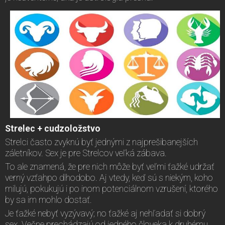
Strelec + cudzoložstvo
Strelci často zvyknú byť jednými z najprešibanejších
záletníkov. Sex je pre Strelcov veľká zábava.
To ale znamená, že pre nich môže byť veľmi ťažké udržať
verný vzťahpo dlhodobo. Aj vtedy, keď sú s niekým, koho
milujú, pokukujú i po inom potenciálnom vzrušení, ktorého
by sa im mohlo dostať.
Je ťažké nebyť vyzývavý; no ťažké aj nehľadať si dobrý
sex. Večne prechádzajú od jedného človeka k druhému.