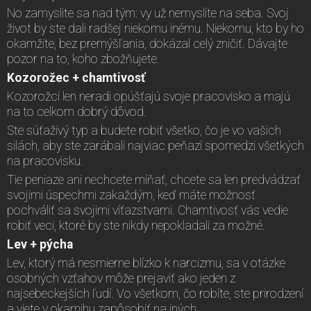
No zamyslite sa nad tým: vy už nemyslíte na seba. Svoj
život by ste dali radšej niekomu inému. Niekomu, kto by ho
okamžite, bez premýšľania, dokázal celý zničiť. Dávajte
pozor na to, koho zbožňujete.
Kozorožec + chamtivosť
Kozorožci len neradi opúšťajú svoje pracovisko a majú
na to celkom dobrý dôvod.
Ste súťaživý typ a budete robiť všetko, čo je vo vašich
silách, aby ste zarábali najviac peňazí spomedzi všetkých
na pracovisku.
Tie peniaze ani nechcete míňať, chcete sa len predvádzať
svojimi úspechmi zakaždým, keď máte možnosť
pochváliť sa svojimi víťazstvami. Chamtivosť vás vedie
robiť veci, ktoré by ste nikdy nepokladali za možné.
Lev + pýcha
Lev, ktorý má nesmierne blízko k narcizmu, sa v otázke
osobných vzťahov môže prejaviť ako jeden z
najsebeckejších ľudí. Vo všetkom, čo robíte, ste prirodzení
a viete v okamihu zapôsobiť na iných.