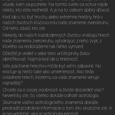
všade, kam sa pozriete. Na tomto svete sa sotva nájde
niekto, kto ešte nezhrešil. A je na to celkom dobrý dôvod.
Keď ide o to, byť trochu alebo extrémne hriešny, hrá v
našich životoch kľúčovú rolu naše znamenie zverokruhu.
Od neho závisí, kto ste.
Niekedy do našich každodenných životov vnášajú hriech
naše znamenia zverokruhu, vytvárajúc z neho zvyk, z
ktorého sa nedokážeme tak ľahko vymaniť.
Dôležité je vedieť v sebe tieto určité prvky živlov
identifikovať. Najmä keď ide o hriešnosť.
Iste, páchanie hriechov môže byť veľmi zábavné. No
existuje aj niečo také ako umiernenosť. Ako teda
ovládnete hriech, ktorému sa vaše znamenie venuje
najradšej?
Chcete sa o svojej osobnosti a živote dozvedieť viac?
Neverili by ste, čo všetko dokáže odhaliť astrológia.
Skúmanie vášho astrologického znamenia dokáže
prezradiť podrobné informácie o tom, kto skutočne ste. A
je neuveriteľné, aká je astrológia presná!