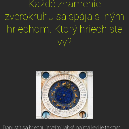
Každé znamenie
zverokruhu sa spája s iným
hriechom. Ktorý hriech ste
vy?
Dopustiť sa hriechu je veľmi ľahké, najmä keď je takmer