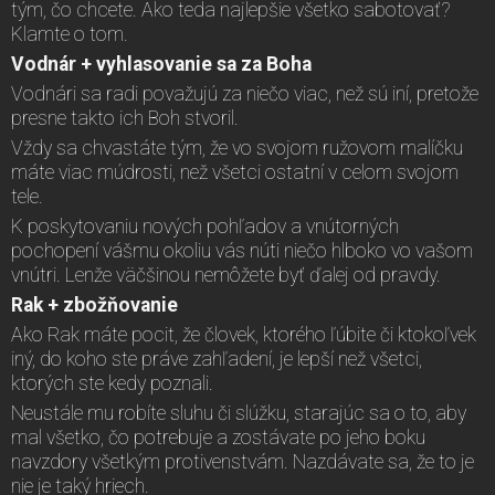
tým, čo chcete. Ako teda najlepšie všetko sabotovať?
Klamte o tom.
Vodnár + vyhlasovanie sa za Boha
Vodnári sa radi považujú za niečo viac, než sú iní, pretože
presne takto ich Boh stvoril.
Vždy sa chvastáte tým, že vo svojom ružovom malíčku
máte viac múdrosti, než všetci ostatní v celom svojom
tele.
K poskytovaniu nových pohľadov a vnútorných
pochopení vášmu okoliu vás núti niečo hlboko vo vašom
vnútri. Lenže väčšinou nemôžete byť ďalej od pravdy.
Rak + zbožňovanie
Ako Rak máte pocit, že človek, ktorého ľúbite či ktokoľvek
iný, do koho ste práve zahľadení, je lepší než všetci,
ktorých ste kedy poznali.
Neustále mu robíte sluhu či slúžku, starajúc sa o to, aby
mal všetko, čo potrebuje a zostávate po jeho boku
navzdory všetkým protivenstvám. Nazdávate sa, že to je
nie je taký hriech.