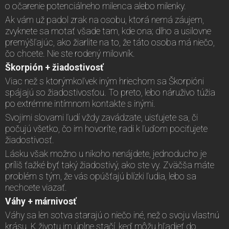
o očarenie potenciálneho milenca alebo milenky.
Ak vám už padol zrak na osobu, ktorá nemá záujem,
zvyknete sa motať všade tam, kde ona; dlho a usilovne
premýšľajúc, ako žiarlite na to, že táto osoba má niečo,
čo chcete. Nie ste rodený milovník.
Škorpión + žiadostivosť
Viac než s ktorýmkoľvek iným hriechom sa Škorpióni
spájajú so žiadostivosťou. To preto, lebo náruživo túžia
po extrémne intímnom kontakte s inými.
Svojimi slovami ľudí vždy zavádzate, uisťujete sa, či
počujú všetko, čo im hovoríte, radi k ľuďom pociťujete
žiadostivosť.
Lásku však možno u nikoho nenájdete, jednoducho je
príliš ťažké byť taký žiadostivý, ako ste vy. Zväčša máte
problém s tým, že vás opúšťajú blízki ľudia, lebo sa
nechcete viazať.
Váhy + márnivosť
Váhy sa len sotva starajú o niečo iné, než o svoju vlastnú
krásu. K životu im úplne stačí, keď môžu hľadieť do