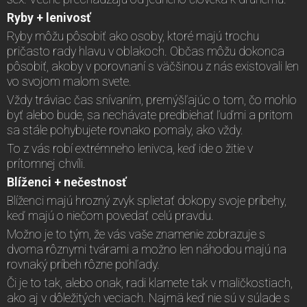
Ryby + lenivosť
Ryby môžu pôsobiť ako osoby, ktoré majú trochu
pričasto rady hlavu v oblakoch. Občas môžu dokonca
pôsobiť, akoby v porovnaní s väčšinou z nás existovali len
vo svojom malom svete.
Vždy tráviac čas snívaním, premýšľajúc o tom, čo mohlo
byť alebo bude, sa nechávate predbiehať ľuďmi a pritom
sa stále pohybujete rovnako pomaly, ako vždy.
To z vás robí extrémneho lenivca, keď ide o žitie v
prítomnej chvíli.
Blíženci + nečestnosť
Blíženci majú hrozný zvyk splietať dokopy svoje príbehy,
keď majú o niečom povedať celú pravdu.
Možno je to tým, že vás vaše znamenie zobrazuje s
dvoma rôznymi tvárami a možno len náhodou majú na
rovnaký príbeh rôzne pohľady.
Či je to tak, alebo onak, radi klamete tak v maličkostiach,
ako aj v dôležitých veciach. Najmä keď nie sú v súlade s