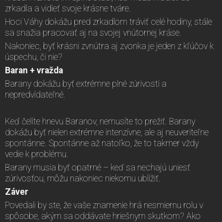
zrkadla a vidieť svoje krásne tváre.
Hoci Váhy dokážu pred zrkadlom tráviť celé hodiny, stále
sa snažia pracovať aj na svojej vnútornej kráse.
Nakoniec, byť krásni zvnútra aj zvonka je jeden z kľúčov k
úspechu, či nie?
Baran + vražda
Barany dokážu byť extrémne plné zúrivosti a
nepredvídateľné.
Keď čelíte hnevu Baranov, nemusíte to prežiť. Barany
dokážu byť nielen extrémne intenzívne, ale aj neuveriteľne
spontánne. Spontánne až natoľko, že to takmer vždy
vedie k problému.
Barany musia byť opatrné – keď sa nechajú uniesť
zúrivosťou, môžu nakoniec niekomu ublížiť.
Záver
Povedali by ste, že vaše znamenie hrá nesmiernu rolu v
spôsobe, akým sa oddávate hriešnym skutkom? Ako