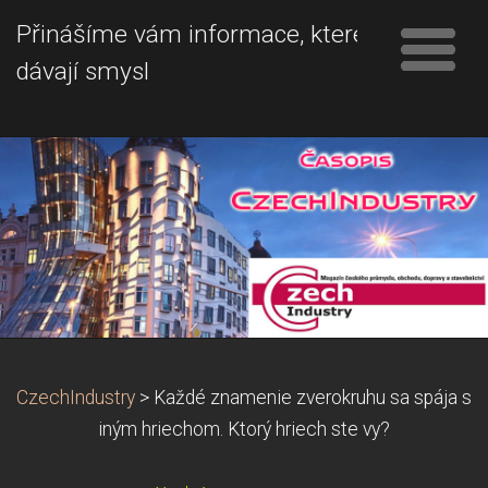
Přinášíme vám informace, které
dávají smysl
CzechIndustry
>
Každé znamenie zverokruhu sa spája s
iným hriechom. Ktorý hriech ste vy?