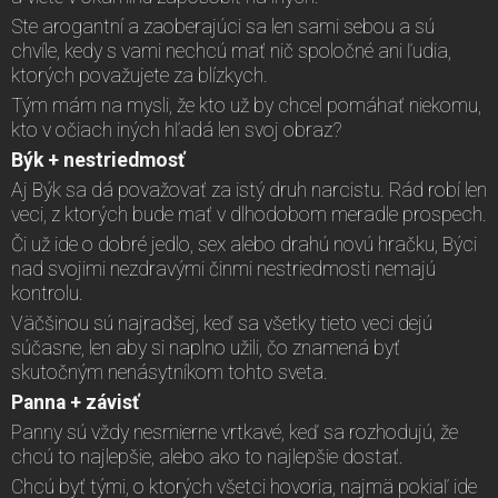
Ste arogantní a zaoberajúci sa len sami sebou a sú
chvíle, kedy s vami nechcú mať nič spoločné ani ľudia,
ktorých považujete za blízkych.
Tým mám na mysli, že kto už by chcel pomáhať niekomu,
kto v očiach iných hľadá len svoj obraz?
Býk + nestriedmosť
Aj Býk sa dá považovať za istý druh narcistu. Rád robí len
veci, z ktorých bude mať v dlhodobom meradle prospech.
Či už ide o dobré jedlo, sex alebo drahú novú hračku, Býci
nad svojimi nezdravými činmi nestriedmosti nemajú
kontrolu.
Väčšinou sú najradšej, keď sa všetky tieto veci dejú
súčasne, len aby si naplno užili, čo znamená byť
skutočným nenásytníkom tohto sveta.
Panna + závisť
Panny sú vždy nesmierne vrtkavé, keď sa rozhodujú, že
chcú to najlepšie, alebo ako to najlepšie dostať.
Chcú byť tými, o ktorých všetci hovoria, najmä pokiaľ ide