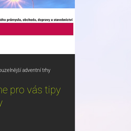
uzelnější adventní trhy
 pro vás tipy
y