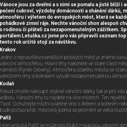
Vánoce jsou za dveřmi a s nimi se pomalu a jistě blíží i
pečení cukroví, výzdoby domácnosti a shánění dárků, 
atmosféru i výletem do evropských měst, která se kaž
pohádkové zimní ráje. Nechte vánoční shon alespoň chví
s rodinou či přáteli za nezapomenutelným zážitkem. S
portálem Letuška.cz jsme pro vás připravili seznam top 
tento rok určitě stojí za návštěvu.
Krakov
Jedno z nejnavštěvovanějších polských měst je známé svou 
vánoční atmosférou. Hlavní trhy naleznete ve staré části m
náměstí (Rynek Główny). Atmosféra starého města se starou
vánočními trhy a koledami vytváří nezapomenutelnou atmosf
Kodaň
Pokud chcete nakoupit stylové vánoční dárky, tak je pro vá
volbou. Vánoční trhy tu najdete na více místech. Ten největš
Tivoli. Ochutnejte místní svařené víno s likérem a kořením ne
bude počasí přát, městská jezírka se promění ve velká kluzišt
Paříž
I romantická Paříž se může pochlubit magickou vánoční at