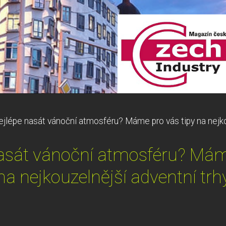
ejlépe nasát vánoční atmosféru? Máme pro vás tipy na nejko
asát vánoční atmosféru? Máme
na nejkouzelnější adventní trh