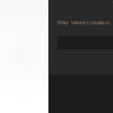
Štítky
:
Vánoce
|
Letuška.cz