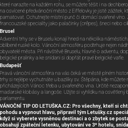
které narazíte na každém rohu, se můžete těšit i na dechber
na osvícené předvánoční město z Eiffelovky je jistě zážitek, k
pamatovat. Ochutnejte místní punč či domácí svařené víno. Za
francouzské speciality jako palačinky (crêpes), šneci nebo c
Brusel
Adventní trhy se v Bruselu konají hned na několika náměstích. 
oblíbené ruské kolo. Vánoční atmosféru podtrhuje nejen nádhe
obyvatelé města. Při návštěvě Bruselu, hlavně o adventu, d
belgické pralinky a ke snídani si dopřát pravé belgické vafle.
Budapešť
Pravá vánoční atmosféra na vás čeká ve městě plném histo
trhy si nejlépe vychutnáte u baziliky sv. Štěpána, kde můžet
přicházejících Vánoc třeba u svařeného vína. Určitě nezapom
maďarské klobásy a langoše. Užijte si vyhlídku na osvětlen
parlamentu.
VÁNOČNÍ TIP OD LETUŠKA.CZ:
Pro všechny, kteří si cht
pohodu a vypnout hlavu, připravil tým Letušky.cz speciál
když si vyberete vysněnou destinaci a o zbytek se post
obsahují zpáteční letenku, ubytování ve 3* hotelu, sníd