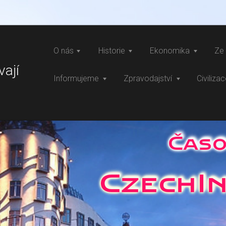
O nás
Historie
Ekonomika
Ze 
vají
Informujeme
Zpravodajství
Civiliza