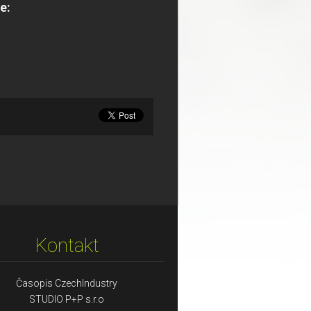
e:
Kontakt
Časopis CzechIndustry
STUDIO P+P s.r.o