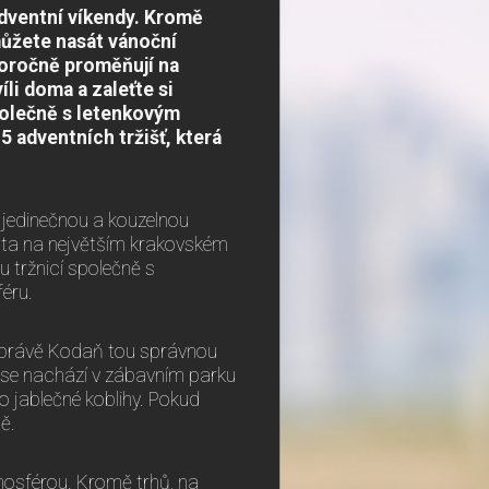
 adventní víkendy. Kromě
můžete nasát vánoční
doročně proměňují na
li doma a zaleťte si
polečně s letenkovým
5 adventních tržišť, která
jedinečnou a kouzelnou
ěsta na největším krakovském
 tržnicí společně s
éru.
s právě Kodaň tou správnou
í se nachází v zábavním parku
bo jablečné koblihy. Pokud
ě.
mosférou. Kromě trhů, na