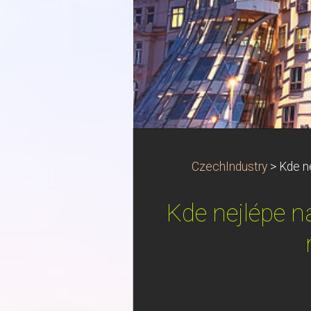
CzechIndustry
>
Kde n
Kde nejlépe n