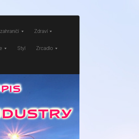
zahraničí
Zdraví
ce
Styl
Zrcadlo