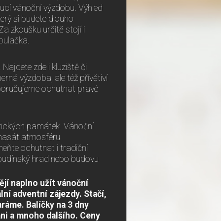
oucí vánoční výzdobu. Výhled
terý si budete dlouho
 zkoušku určitě stojí i
ibulačka.
Najdete zde i kluziště či
rná výzdoba, ale též přívětiví
oporučujeme ochutnat pravé
rických památek. Vánoční
e nasát atmosféru
eňte ochutnat i tradiční
ý budínský hrad nebo budovu
ějí naplno užít vánoční
ní adventní zájezdy. Stačí,
aráme. Balíčky na 3 dny
ani a mnoho dalšího. Ceny