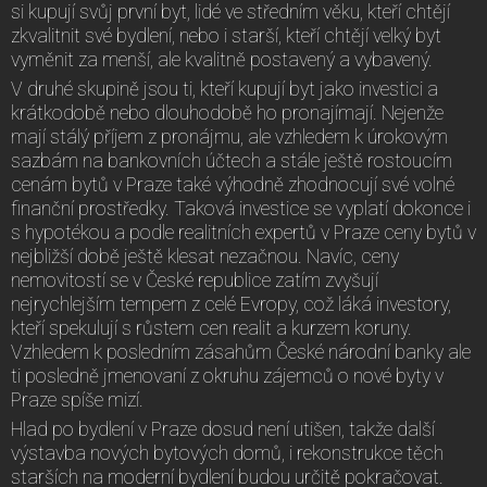
si kupují svůj první byt, lidé ve středním věku, kteří chtějí
zkvalitnit své bydlení, nebo i starší, kteří chtějí velký byt
vyměnit za menší, ale kvalitně postavený a vybavený.
V druhé skupině jsou ti, kteří kupují byt jako investici a
krátkodobě nebo dlouhodobě ho pronajímají. Nejenže
mají stálý příjem z pronájmu, ale vzhledem k úrokovým
sazbám na bankovních účtech a stále ještě rostoucím
cenám bytů v Praze také výhodně zhodnocují své volné
finanční prostředky. Taková investice se vyplatí dokonce i
s hypotékou a podle realitních expertů v Praze ceny bytů v
nejbližší době ještě klesat nezačnou. Navíc, ceny
nemovitostí se v České republice zatím zvyšují
nejrychlejším tempem z celé Evropy, což láká investory,
kteří spekulují s růstem cen realit a kurzem koruny.
Vzhledem k posledním zásahům České národní banky ale
ti posledně jmenovaní z okruhu zájemců o nové byty v
Praze spíše mizí.
Hlad po bydlení v Praze dosud není utišen, takže další
výstavba nových bytových domů, i rekonstrukce těch
starších na moderní bydlení budou určitě pokračovat.