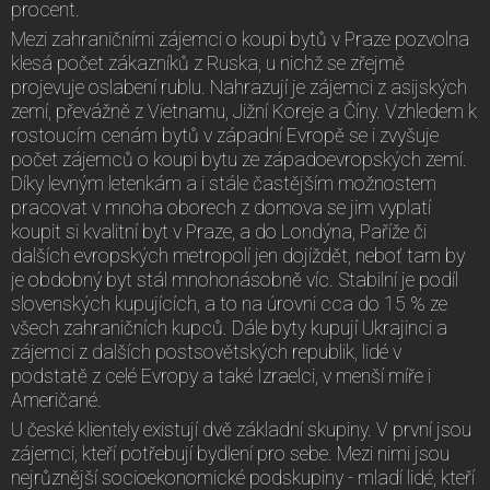
procent.
Mezi zahraničními zájemci o koupi bytů v Praze pozvolna
klesá počet zákazníků z Ruska, u nichž se zřejmě
projevuje oslabení rublu. Nahrazují je zájemci z asijských
zemí, převážně z Vietnamu, Jižní Koreje a Číny. Vzhledem k
rostoucím cenám bytů v západní Evropě se i zvyšuje
počet zájemců o koupi bytu ze západoevropských zemí.
Díky levným letenkám a i stále častějším možnostem
pracovat v mnoha oborech z domova se jim vyplatí
koupit si kvalitní byt v Praze, a do Londýna, Paříže či
dalších evropských metropolí jen dojíždět, neboť tam by
je obdobný byt stál mnohonásobně víc. Stabilní je podíl
slovenských kupujících, a to na úrovni cca do 15 % ze
všech zahraničních kupců. Dále byty kupují Ukrajinci a
zájemci z dalších postsovětských republik, lidé v
podstatě z celé Evropy a také Izraelci, v menší míře i
Američané.
U české klientely existují dvě základní skupiny. V první jsou
zájemci, kteří potřebují bydlení pro sebe. Mezi nimi jsou
nejrůznější socioekonomické podskupiny - mladí lidé, kteří