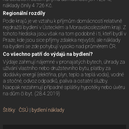
náklady činily 4 726 Kč.
Regionální rozdíly
Podle krajů je ve vztahu k příjmům domácností relativně
nejdražší bydlení v Ústeckém a Moravskoslezském kraji. Z
tohoto hlediska jsou však na tom podobně i ti, kteří bydlí v
Praze, kde jsou sice příjmy zdaleka nejvyšší, ale náklady
na bydlení se zde pohybují vysoko nad průměrem ČR.
Co všechno patří do výdajů na bydlení?
Výdaje zahrnují nájemné v pronajatých bytech, úhrady za
užívání vlastního nebo družstevního bytu, platby za
dodávky energií (elektřina, plyn, teplo a teplá voda), vodné
a stočné, odvoz odpadků, paliva a ostatní služby.
Naopak nezahrnují případné splátky hypotéky nebo úvěru
na dům či byt. (28.4.2019)
Štítky
:
ČSÚ
|
bydlení náklady