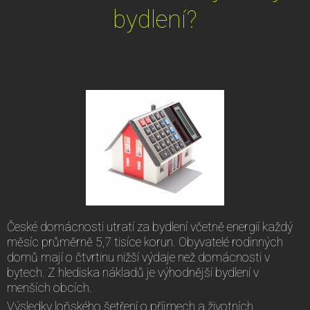
bydlení?
České domácnosti utratí za bydlení včetně energií každý
měsíc průměrně 5,7 tisíce korun. Obyvatelé rodinných
domů mají o čtvrtinu nižší výdaje než domácnosti v
bytech. Z hlediska nákladů je výhodnější bydlení v
menších obcích.
Výsledky loňského šetření o příjmech a životních