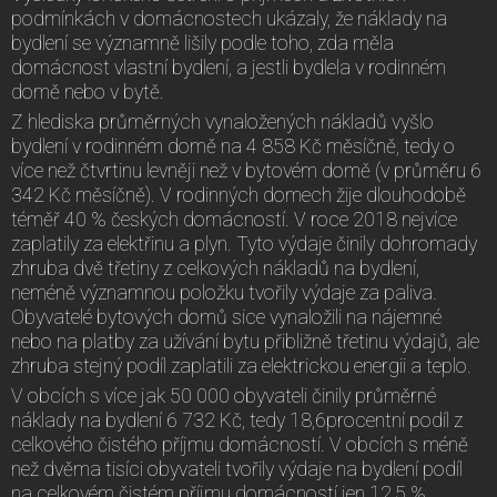
podmínkách v domácnostech ukázaly, že náklady na
bydlení se významně lišily podle toho, zda měla
domácnost vlastní bydlení, a jestli bydlela v rodinném
domě nebo v bytě.
Z hlediska průměrných vynaložených nákladů vyšlo
bydlení v rodinném domě na 4 858 Kč měsíčně, tedy o
více než čtvrtinu levněji než v bytovém domě (v průměru 6
342 Kč měsíčně). V rodinných domech žije dlouhodobě
téměř 40 % českých domácností. V roce 2018 nejvíce
zaplatily za elektřinu a plyn. Tyto výdaje činily dohromady
zhruba dvě třetiny z celkových nákladů na bydlení,
neméně významnou položku tvořily výdaje za paliva.
Obyvatelé bytových domů sice vynaložili na nájemné
nebo na platby za užívání bytu přibližně třetinu výdajů, ale
zhruba stejný podíl zaplatili za elektrickou energii a teplo.
V obcích s více jak 50 000 obyvateli činily průměrné
náklady na bydlení 6 732 Kč, tedy 18,6procentní podíl z
celkového čistého příjmu domácností. V obcích s méně
než dvěma tisíci obyvateli tvořily výdaje na bydlení podíl
na celkovém čistém příjmu domácností jen 12,5 %,