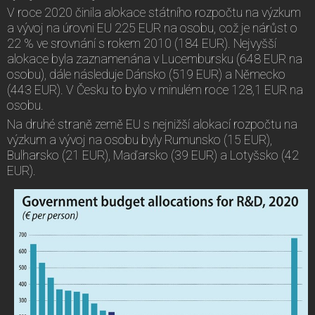
V roce 2020 činila alokace státního rozpočtu na výzkum
a vývoj na úrovni EU 225 EUR na osobu, což je nárůst o
22 % ve srovnání s rokem 2010 (184 EUR). Nejvyšší
alokace byla zaznamenána v Lucembursku (648 EUR na
osobu), dále následuje Dánsko (519 EUR) a Německo
(443 EUR). V Česku to bylo v minulém roce 128,1 EUR na
osobu.
Na druhé straně země EU s nejnižší alokací rozpočtu na
výzkum a vývoj na osobu byly Rumunsko (15 EUR),
Bulharsko (21 EUR), Maďarsko (39 EUR) a Lotyšsko (42
EUR).