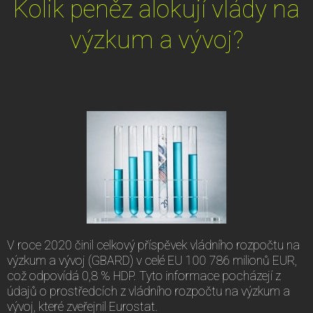
Kolik peněz alokují vlády na
výzkum a vývoj?
V roce 2020 činil celkový příspěvek vládního rozpočtu na
výzkum a vývoj (GBARD) v celé EU 100 786 milionů EUR,
což odpovídá 0,8 % HDP. Tyto informace pocházejí z
údajů o prostředcích z vládního rozpočtu na výzkum a
vývoj, které zveřejnil Eurostat.