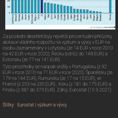
Za poslední desetiletí byly největší procentuální přírůstky
alokace vládního rozpočtu na výzkum a vývoj v EUR na
osobu zaznamenány v Lotyšsku (ze 14 EUR v roce 2010
na 42 EUR v roce 2020), Řecku (od 62 do 148 EUR) a
Estonsku (ze 77 na 141 EUR).
Tyto prostředky se naopak snížily v Portugalsku (z 92
EUR v roce 2010 na 71 EUR v roce 2020), Španělsku (ze
179 na 144 EUR), Rumunsku (ze 17 na 15 EUR), ve
Francii (z 253 na 235 EUR) , Irsku (z 181 do 175 EUR) a
Finsku (z 387 do 373 EUR). Zdroj: Eurostat (15.9.2021)
Štítky
:
Eurostat
|
výzkum a vývoj