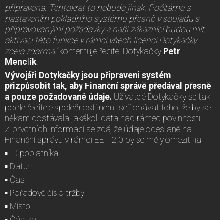
připravena. Tentokrát to nebude jinak. Počítáme s
nastavením pokladního systému přesně v souladu s
připravovanými požadavky a naši zákazníci budou mít
aktivaci této funkce v rámci všech licencí Dotykačky
zcela zdarma,“
komentuje ředitel Dotykačky
Petr
Menclík
.
Vývojáři Dotykačky jsou připraveni systém
přizpůsobit tak, aby Finanční správě předával přesně
a pouze požadované údaje.
Uživatelé Dotykačky se tak
podle ředitele společnosti nemusejí obávat toho, že by se
někam dostávala jakákoli data nad rámec povinnosti.
Z prvotních informací se zdá, že údaje odesílané na
Finanční správu v rámci EET 2.0 by se měly omezit na:
▪ ID poplatníka
▪ Datum
▪ Čas
▪ Pořadové číslo tržby
▪ Místo
▪ Částka