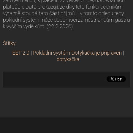
zároveň nenutí) k placení tzv. dýšek při bezhotovostních
platbách. Data prokazují, že díky této funkci podnikům
výrazně stoupá tato část příjmů. I v tomto ohledu tedy
pokladní systém může dopomoci zaměstnancům gastra
k vyšším výdělkům. (22.2.2026)
Štítky
:
EET 2.0
|
Pokladní systém Dotykačka je připraven
|
dotykačka