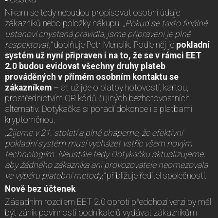
Nikam se tedy nebudou propisovat osobní údaje
zákazníků nebo položky nákupu.
„Pokud se takto finálně
ustanoví chystaná pravidla, jsme připraveni je plně
respektovat,“
doplňuje Petr Menclík. Podle něj je
pokladní
systém už nyní připraven i na to, že se v rámci EET
2.0 budou evidovat všechny druhy plateb
prováděných v přímém osobním kontaktu se
zákazníkem
– ať už jde o platby hotovostí, kartou,
prostřednictvím QR kódů či jiných bezhotovostních
alternativ. Dotykačka si poradí dokonce i s platbami
kryptoměnou.
„Žijeme v 21. století a plně chápeme, že efektivní
pokladní systém musí vycházet vstříc všem novým
technologiím. Neustále tedy Dotykačku aktualizujeme,
aby žádného zákazníka ani provozovatele neomezovala
ve výběru platební metody,“
přibližuje ředitel společnosti.
Nově bez účtenek
Zásadním rozdílem EET 2.0 oproti předchozí verzi by měl
být zánik povinnosti podnikatelů vydávat zákazníkům