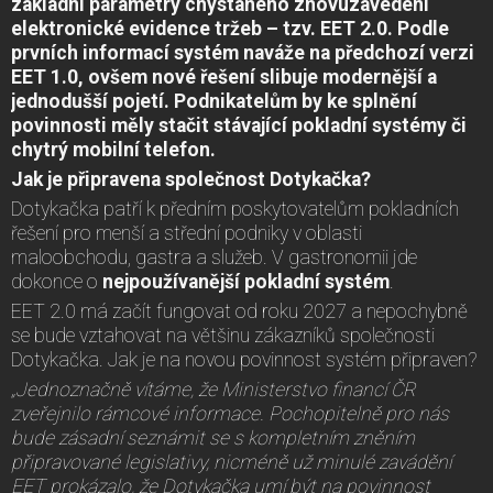
základní parametry chystaného znovuzavedení
elektronické evidence tržeb – tzv. EET 2.0. Podle
prvních informací systém naváže na předchozí verzi
EET 1.0, ovšem nové řešení slibuje modernější a
jednodušší pojetí. Podnikatelům by ke splnění
povinnosti měly stačit stávající pokladní systémy či
chytrý mobilní telefon.
Jak je připravena společnost Dotykačka?
Dotykačka patří k předním poskytovatelům pokladních
řešení pro menší a střední podniky v oblasti
maloobchodu, gastra a služeb. V gastronomii jde
dokonce o
nejpoužívanější pokladní systém
.
EET 2.0 má začít fungovat od roku 2027 a nepochybně
se bude vztahovat na většinu zákazníků společnosti
Dotykačka. Jak je na novou povinnost systém připraven?
„Jednoznačně vítáme, že Ministerstvo financí ČR
zveřejnilo rámcové informace. Pochopitelně pro nás
bude zásadní seznámit se s kompletním zněním
připravované legislativy, nicméně už minulé zavádění
EET prokázalo, že Dotykačka umí být na povinnost