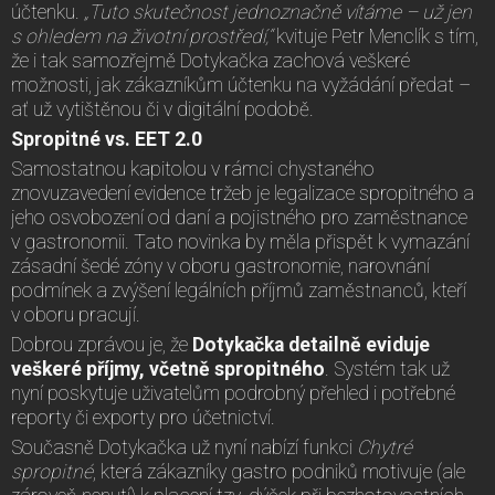
účtenku.
„Tuto skutečnost jednoznačně vítáme – už jen
s ohledem na životní prostředí,“
kvituje Petr Menclík s tím,
že i tak samozřejmě Dotykačka zachová veškeré
možnosti, jak zákazníkům účtenku na vyžádání předat –
ať už vytištěnou či v digitální podobě.
Spropitné vs. EET 2.0
Samostatnou kapitolou v rámci chystaného
znovuzavedení evidence tržeb je legalizace spropitného a
jeho osvobození od daní a pojistného pro zaměstnance
v gastronomii. Tato novinka by měla přispět k vymazání
zásadní šedé zóny v oboru gastronomie, narovnání
podmínek a zvýšení legálních příjmů zaměstnanců, kteří
v oboru pracují.
Dobrou zprávou je, že
Dotykačka detailně eviduje
veškeré příjmy, včetně spropitného
. Systém tak už
nyní poskytuje uživatelům podrobný přehled i potřebné
reporty či exporty pro účetnictví.
Současně Dotykačka už nyní nabízí funkci
Chytré
spropitné
, která zákazníky gastro podniků motivuje (ale