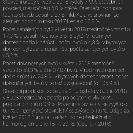
Stavební úřady v květnu 2018 vydaly 7 565 stavebních
povolení, meziročně o 6,0 % méně. Orientační hodnota
těchto staveb dosáhla 27,8 mld. Kč a ve srovnání se
stejným obdobím roku 2017 klesla o 10,8 %.
Počet zahájených bytů v květnu 2018 meziročně vzrostl o
17,3 % a dosáhl hodnoty 3 816 bytů. V rodinných
domech došlo k nárůstu počtu bytů o 4,3 %, v bytových
domech byl zaznamenán růst počtu zahájených bytů o
45,2 %.
Počet dokončených bytů v květnu 2018 meziročně
vzrostl o 53,3 % a činil 3 487 bytů. V rodinných domech
došlo k růstu o 24,8 %, v bytových domech vzrostl počet
dokončených bytů více než dvojnásobně (o 105,9 %).
Stavební produkce podle údajů Eurostatu v dubnu 2018
v EU28 meziročně vzrostla po očištění o vliv počtu
pracovních dnů o 0,9 %. Pozemní stavitelství se zvýšilo o
0,7 % a inženýrské stavitelství se zvýšilo o 1,6 %. Údaje za
květen 2018 Eurostat zveřejní podle předběžného
harmonogramu dne 18. 7. 2018. (ČSÚ, 9.7.2018)