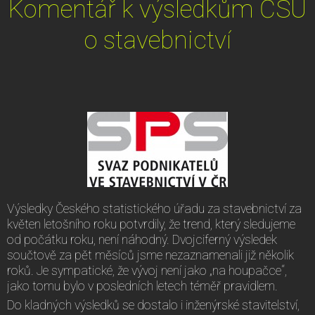
Komentář k výsledkům ČSÚ
o stavebnictví
Výsledky Českého statistického úřadu za stavebnictví za
květen letošního roku potvrdily, že trend, který sledujeme
od počátku roku, není náhodný. Dvojciferný výsledek
součtově za pět měsíců jsme nezaznamenali již několik
roků. Je sympatické, že vývoj není jako „na houpačce“,
jako tomu bylo v posledních letech téměř pravidlem.
Do kladných výsledků se dostalo i inženýrské stavitelství,