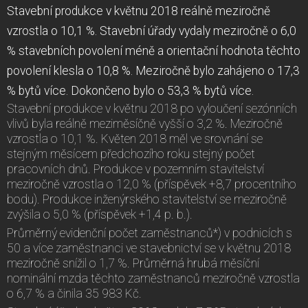
Stavební produkce v květnu 2018 reálně meziročně
vzrostla o 10,1 %. Stavební úřady vydaly meziročně o 6,0
% stavebních povolení méně a orientační hodnota těchto
povolení klesla o 10,8 %. Meziročně bylo zahájeno o 17,3
% bytů více. Dokončeno bylo o 53,3 % bytů více.
Stavební produkce v květnu 2018 po vyloučení sezónních
vlivů byla reálně meziměsíčně vyšší o 3,2 %. Meziročně
vzrostla o 10,1 %. Květen 2018 měl ve srovnání se
stejným měsícem předchozího roku stejný počet
pracovních dnů. Produkce v pozemním stavitelství
meziročně vzrostla o 12,0 % (příspěvek +8,7 procentního
bodu). Produkce inženýrského stavitelství se meziročně
zvýšila o 5,0 % (příspěvek +1,4 p. b.).
Průměrný evidenční počet zaměstnanců*) v podnicích s
50 a více zaměstnanci ve stavebnictví se v květnu 2018
meziročně snížil o 1,7 %. Průměrná hrubá měsíční
nominální mzda těchto zaměstnanců meziročně vzrostla
o 6,7 % a činila 35 983 Kč.