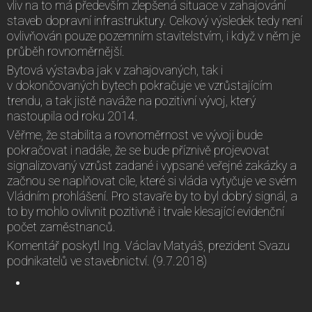
vliv na to má především zlepšená situace v zahajování
staveb dopravní infrastruktury. Celkový výsledek tedy není
ovlivňován pouze pozemním stavitelstvím, i když v něm je
průběh rovnoměrnější.
Bytová výstavba jak v zahajovaných, tak i
v dokončovaných bytech pokračuje ve vzrůstajícím
trendu, a tak jistě naváže na pozitivní vývoj, který
nastoupila od roku 2014.
Věřme, že stabilita a rovnoměrnost ve vývoji bude
pokračovat i nadále, že se bude příznivě projevovat
signalizovaný vzrůst zadané i vypsané veřejné zakázky a
začnou se naplňovat cíle, které si vláda vytyčuje ve svém
Vládním prohlášení. Pro stavaře by to byl dobrý signál, a
to by mohlo ovlivnit pozitivně i trvale klesající evidenční
počet zaměstnanců.
Komentář poskytl Ing. Václav Matyáš, prezident Svazu
podnikatelů ve stavebnictví. (9.7.2018)