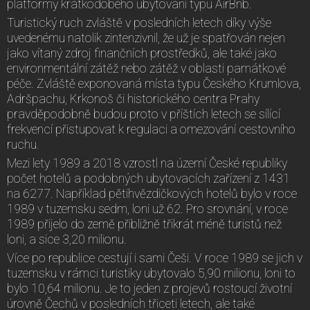
platformy krátkodobého ubytování typu AirBnb.
Turistický ruch zvláště v posledních letech díky výše
uvedenému natolik zintenzivnil, že už je spatřován nejen
jako vítaný zdroj finančních prostředků, ale také jako
environmentální zátěž nebo zátěž v oblasti památkové
péče. Zvláště exponovaná místa typu Českého Krumlova,
Adršpachu, Krkonoš či historického centra Prahy
pravděpodobně budou proto v příštích letech se sílící
frekvencí přistupovat k regulaci a omezování cestovního
ruchu.
Mezi lety 1989 a 2018 vzrostl na území České republiky
počet hotelů a podobných ubytovacích zařízení z 1431
na 6277. Například pětihvězdičkových hotelů bylo v roce
1989 v tuzemsku sedm, loni už 62. Pro srovnání, v roce
1989 přijelo do země přibližně třikrát méně turistů než
loni, a sice 3,20 milionu.
Více po republice cestují i sami Češi. V roce 1989 se jich v
tuzemsku v rámci turistiky ubytovalo 5,90 milionu, loni to
bylo 10,64 milionu. Je to jeden z projevů rostoucí životní
úrovně Čechů v posledních třiceti letech, ale také