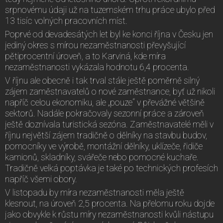
srpnovému údaji už na tuzemském trhu práce ubylo před
13 tisíc volných pracovních míst.
Poprvé od devadesátých let byl ke konci října v Česku jen
jediný okres s mírou nezaměstnanosti převyšující
pětiprocentní úroveň, a to Karviná, kde míra
nezaměstnanosti vykázala hodnotu 6,4 procenta.
V říjnu ale obecně i tak trval stále ještě poměrně silný
zájem zaměstnavatelů o nové zaměstnance, byť už nikoli
napříč celou ekonomiku, ale „pouze“ v převážné většině
sektorů. Nadále pokračovaly sezonní práce a zároveň
ještě doznívala turistická sezóna. Zaměstnavatelé měli v
říjnu největší zájem tradičně o dělníky na stavbu budov,
pomocníky ve výrobě, montážní dělníky, uklízeče, řidiče
kamionů, skladníky, svářeče nebo pomocné kuchaře.
Tradičně velká poptávka je také po technických profesích
napříč všemi obory.
V listopadu by míra nezaměstnanosti měla ještě
klesnout, na úroveň 2,5 procenta. Na přelomu roku dojde
jako obvykle k růstu míry nezaměstnanosti kvůli nástupu