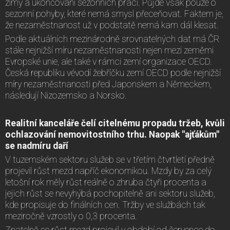
zimy a ukončování sezonních prací. Půjde však pouze o
sezonní pohyby, které nemá smysl přeceňovat. Faktem je,
že nezaměstnanost už v podstatě nemá kam dál klesat.
Podle aktuálních mezinárodně srovnatelných dat má ČR
stále nejnižší míru nezaměstnanosti nejen mezi zeměmi
Evropské unie, ale také v rámci zemí organizace OECD.
Česká republiku vévodí žebříčku zemí OECD podle nejnižší
míry nezaměstnanosti před Japonskem a Německem,
následují Nizozemsko a Norsko.
Realitní kanceláře čelí citelnému propadu tržeb, kvůli
ochlazování nemovitostního trhu. Naopak "ajťákům"
se nadmíru daří
V tuzemském sektoru služeb se v třetím čtvrtletí předně
projevil růst mezd napříč ekonomikou. Mzdy by za celý
letošní rok měly růst reálně o zhruba čtyři procenta a
jejich růst se nevyhýbá pochopitelně ani sektoru služeb,
kde propisuje do finálních cen. Tržby ve službách tak
meziročně vzrostly o 0,3 procenta.
Znatelně se růst mezd projevil v období od července do