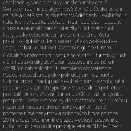
čtvrtletích vysoce předčí výkon ekonomiky české.
Symbolem zájmu polských návštěvníků o Česko se loni
na jaře a v létě stal jejich nápor v Adršpachu, kvůli němuž
několik dní v řadě kolabovala místní doprava. Podobné
situace a neustálý nárůst intenzity turistického ruchu,
který je díky celosvětovému ekonomickému růstu
prakticky globálním fenoménem, však vyvolává stále
častěji debatu o nutnosti zásadní regulace turismu.
Globálních rozmach turismu, z něhož těží i turistický ruch
v ČR, nastává díky zlevňování cestování v poměru k
výdělkům zahraničního i tuzemského obyvatelstva.
Poslední desetiletí se pak v pokračujícím rozmachu
turismu zrcadlí nástup asijských ekonomik a mohutnění
střední třídy v zemích typu Číny. V posledních pěti letech
pak další zintenzivňování turismu v ČR odráží nebývalou
prosperitu české ekonomiky, doprovázenou nejnižší mírou
nezaměstnanosti v ekonomicky vyspělém světě,
poměrně nízké ceny ropy a pohonných hmot po roce
2014 a rozšiřování on-line služeb v oblasti cestovního
ruchu, ať už jde o on-line prodejce letenek či hotelů nebo