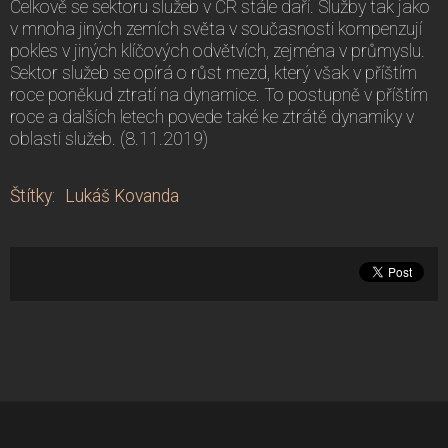
Celkově se sektoru služeb v ČR stále daří. Služby tak jako
v mnoha jiných zemích světa v současnosti kompenzují
pokles v jiných klíčových odvětvích, zejména v průmyslu.
Sektor služeb se opírá o růst mezd, který však v příštím
roce poněkud ztratí na dynamice. To postupně v příštím
roce a dalších letech povede také ke ztrátě dynamiky v
oblasti služeb. (8.11.2019)
Štítky
:
Lukáš Kovanda