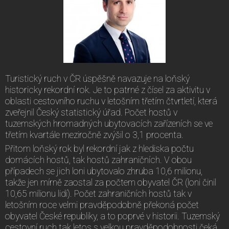
Turistický ruch v ČR úspěšně navazuje na loňský
historicky rekordní rok. Je to patrné z čísel za aktivitu v
oblasti cestovního ruchu v letošním třetím čtvrtletí, která
zveřejnil Český statistický úřad. Počet hostů v
tuzemských hromadných ubytovacích zařízeních se ve
třetím kvartále meziročně zvýšil o 3,1 procenta.
Přitom loňský rok byl rekordní jak z hlediska počtu
domácích hostů, tak hostů zahraničních. V obou
případech se jich loni ubytovalo zhruba 10,6 milionu,
takže jen mírně zaostal za počtem obyvatel ČR (loni činil
10,65 milionu lidí). Počet zahraničních hostů tak v
letošním roce velmi pravděpodobně překoná počet
obyvatel České republiky, a to poprvé v historii. Tuzemský
cestovní ruch tak letos s velkou pravděpodobnosti čeká