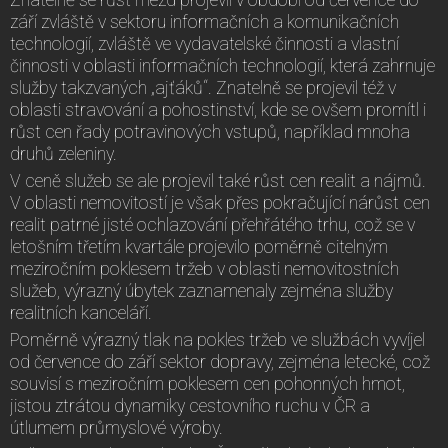
září zvláště v sektoru informačních a komunikačních
technologií, zvláště ve vydavatelské činnosti a vlastní
činnosti v oblasti informačních technologií, která zahrnuje
služby takzvaných „ajťáků“. Znatelně se projevil též v
oblasti stravování a pohostinství, kde se ovšem promítl i
růst cen řady potravinových vstupů, například mnoha
druhů zeleniny.
V ceně služeb se ale projevil také růst cen realit a nájmů.
V oblasti nemovitostí je však přes pokračující nárůst cen
realit patrné jisté ochlazování přehřátého trhu, což se v
letošním třetím kvartále projevilo poměrně citelným
meziročním poklesem tržeb v oblasti nemovitostních
služeb, výrazný úbytek zaznamenaly zejména služby
realitních kanceláří.
Poměrně výrazný tlak na pokles tržeb ve službách vyvíjel
od července do září sektor dopravy, zejména letecké, což
souvisí s meziročním poklesem cen pohonných hmot,
jistou ztrátou dynamiky cestovního ruchu v ČR a
útlumem průmyslové výroby.