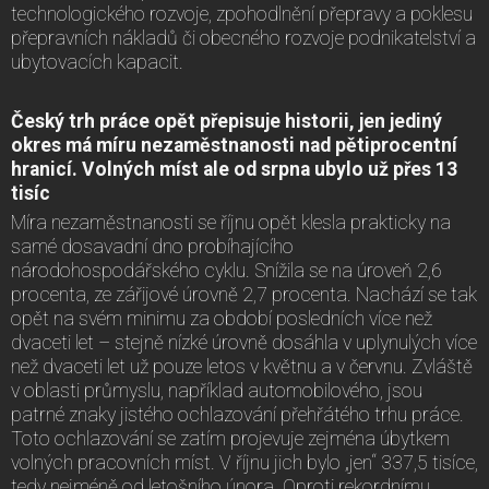
technologického rozvoje, zpohodlnění přepravy a poklesu
přepravních nákladů či obecného rozvoje podnikatelství a
ubytovacích kapacit.
Český trh práce opět přepisuje historii, jen jediný
okres má míru nezaměstnanosti nad pětiprocentní
hranicí. Volných míst ale od srpna ubylo už přes 13
tisíc
Míra nezaměstnanosti se říjnu opět klesla prakticky na
samé dosavadní dno probíhajícího
národohospodářského cyklu. Snížila se na úroveň 2,6
procenta, ze zářijové úrovně 2,7 procenta. Nachází se tak
opět na svém minimu za období posledních více než
dvaceti let – stejně nízké úrovně dosáhla v uplynulých více
než dvaceti let už pouze letos v květnu a v červnu. Zvláště
v oblasti průmyslu, například automobilového, jsou
patrné znaky jistého ochlazování přehřátého trhu práce.
Toto ochlazování se zatím projevuje zejména úbytkem
volných pracovních míst. V říjnu jich bylo „jen“ 337,5 tisíce,
tedy nejméně od letošního února. Oproti rekordnímu