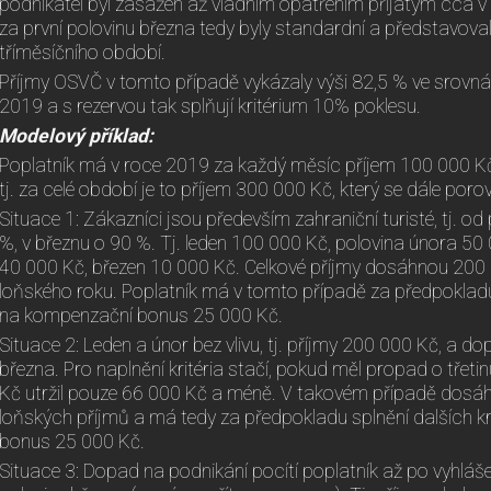
podnikatel byl zasažen až vládním opatřením přijatým cca v 
za první polovinu března tedy byly standardní a představov
tříměsíčního období.
Příjmy OSVČ v tomto případě vykázaly výši 82,5 % ve srovn
2019 a s rezervou tak splňují kritérium 10% poklesu.
Modelový příklad:
Poplatník má v roce 2019 za každý měsíc příjem 100 000 Kč
tj. za celé období je to příjem 300 000 Kč, který se dále poro
Situace 1: Zákazníci jsou především zahraniční turisté, tj. od
%, v březnu o 90 %. Tj. leden 100 000 Kč, polovina února 50
40 000 Kč, březen 10 000 Kč. Celkové příjmy dosáhnou 200 
loňského roku. Poplatník má v tomto případě za předpokladu s
na kompenzační bonus 25 000 Kč.
Situace 2: Leden a únor bez vlivu, tj. příjmy 200 000 Kč, a do
března. Pro naplnění kritéria stačí, pokud měl propad o třeti
Kč utržil pouze 66 000 Kč a méně. V takovém případě dosáh
loňských příjmů a má tedy za předpokladu splnění dalších kr
bonus 25 000 Kč.
Situace 3: Dopad na podnikání pocítí poplatník až po vyhlá