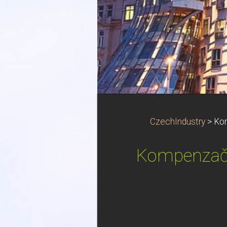
CzechIndustry
>
Kom
Kompenzační