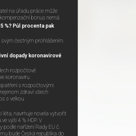
atel na úřadu práce může
a kompenzační bonus nemá.
9,5 %? Půl procenta pak
at svým čestným prohlášením.
ivní dopady koronavirové
dlech rozpočtové
e koronaviru.
 opatření s rozpočtovými
t nejenom zdraví všech
os s velkou
léta, navrhuje novela vytvořit
u ve výši 4 % HDP. V
y podle nařízení Rady EU č.
omu bude Česká republika do