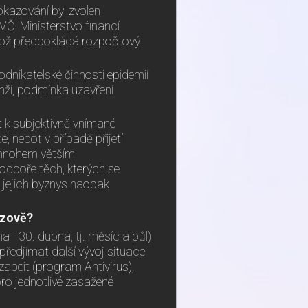
okazování byl zvolen
VČ. Ministerstvo financí
 což předpokládá rozpočtový
dnikatelské činnosti epidemií
ranží, podmínka uzavření
t k subjektivně vnímané
, neboť v případě přijetí
 mnohem větším
odpoře těch, kterých se
u jejich byznys naopak
ázově?
- 30. dubna, tj. měsíc a půl)
e předjímat další vývoj situace
zabeit (program Antivirus),
pro jednotlivé zasažené