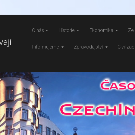
O nás
Historie
Ekonomika
Ze 
vají
Informujeme
Zpravodajství
Civiliza