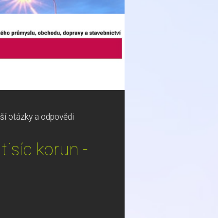
ší otázky a odpovědi
isíc korun -