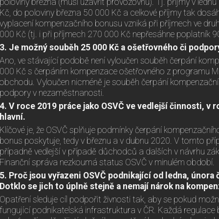
poloviny března (musí uzavřít provozovnu). Tj. příjmy v ledn
Kč, do poloviny března 50 000 Kč a celkové příjmy tak dos
vyplacení kompenzačního bonusu vzniká při příjmech ve druh
000 Kč (tj. i při příjmech 270 000 Kč nepřesáhne poplatník 9
3. Je možný souběh 25 000 Kč a ošetřovného či podpo
Ano, ve stávající podobě není vyloučen souběh čerpání kom
000 Kč s čerpáním kompenzace ošetřovného z programu Mi
obchodu. Vyloučen nicméně je souběh čerpání kompenzační
podpory v nezaměstnanosti.
4. V roce 2019 práce jako OSVČ ve vedlejší činnosti, v r
hlavní.
Klíčové je, že OSVČ splňuje podmínky čerpání kompenzačníh
bonus poskytuje, tedy v březnu a v dubnu 2020. V tomto příp
případně vedlejší v případě důchodců a dalších v návrhu zá
Finanční správa nezkoumá status OSVČ v minulém období.
5. Proč jsou vyřazeni OSVČ podnikající od ledna, února 
Dotklo se jich to úplně stejně a nemají nárok na kompen
Opatření sleduje cíl podpořit živnosti tak, aby se pokud možn
fungující podnikatelská infrastruktura v ČR. Každá regulace 