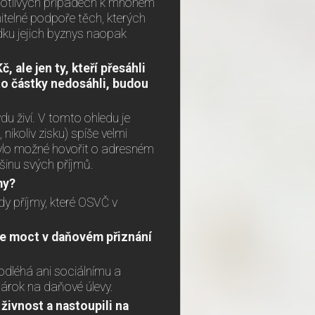
dnotlivých případech k mnohem
itelné podpoře těch, kterých
edku jejich byznys naopak
ale jen ty, kteří přesáhli
éto částky nedosáhli, budou
u živí. V tomto ohledu je
ikoliv zisku) spíše velmi
bylo možné hovořit o adresném
ětšinu svých příjmů.
my?
y příjmy, které OSVČ v
e moct v daňovém přiznání
dléhá ani sociálnímu a
árok na daňové úlevy.
 živnost a nastoupili na