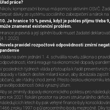
Úřad práce?
Nikoliv, kompenzační bonus má pomoci aktivním OSVČ. Žad
čerpat dávky ze systému sociálního zabezpečení a nárok n
10. Je hranice 10 % pevná, když je pokles příjmu třeba 
může znamenat existenční problém.
Hranice je pevná a její splnění bude muset žadatel deklarov
(4.1.2020)
Novela pravidel rozpočtové odpovědnosti zmírní negat
pandemie
Vláda na svém jednání 1. 4. schválila novelu zákona o pravi
odpovědnosti, která reaguje na ekonomické dopady pandemi
V posledních týdnech vláda přistoupila k řadě preventivních
dopady v řádech desítek miliard korun, aby dokázala zajisti
občanů, ale i řádný chod země. Přesto českou ekonomiku let
pravděpodobností čeká výrazný útlum.
Aby se zmírnily dopady ekonomického poklesu pro následující 
pro rok 2021 fiskální prostor na úrovni strukturálního deficit
následujících letech by pak veřejné finance byly konsolidován
1466 z roku 1997 o půl procentního bodu meziročně. Díky t