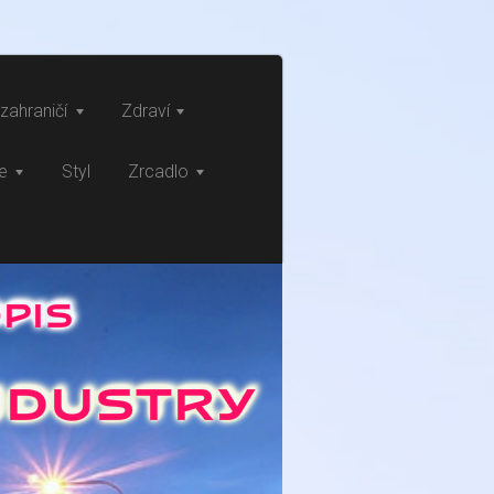
zahraničí
Zdraví
ce
Styl
Zrcadlo