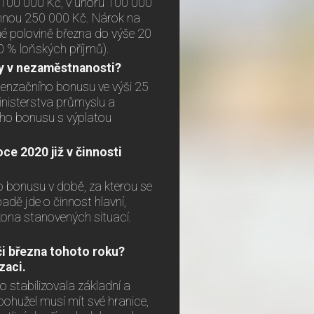
u 100 000 Kč, v únoru 100 000
áhnou 250 000 Kč. Nárok na
é polovině března do výše 20
0 % loňských příjmů).
ry v nezaměstnanosti?
penzačního bonusu ve výši 25
nisterstva průmyslu a
ho bonusu s výplatou
oce 2020 již v činnosti
o bonusu v době, za kterou se
adě jde o činnost hlavní,
kona stanovených situací.
či března tohoto roku?
zaci.
o stabilizovala základní a
bohužel musí mít své hranice,