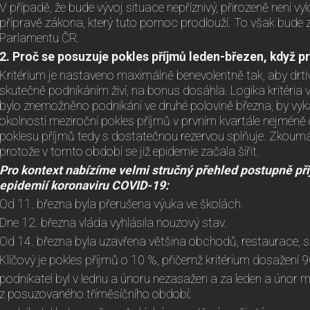
V případě, že bude vývoj situace nepříznivý, přirozeně není vy
přípravě zákona, který tuto pomoc prodlouží. To však bude z
Parlamentu ČR.
2. Proč se posuzuje pokles příjmů leden-březen, když p
Kritérium je nastaveno maximálně benevolentně tak, aby drtiv
skutečně podnikáním živí, na bonus dosáhla. Logika kritéria 
bylo znemožněno podnikání ve druhé polovině března, by vy
okolností meziroční pokles příjmů v prvním kvartále nejméně
poklesu příjmů tedy s dostatečnou rezervou splňuje. Zkoumá
protože v tomto období se již epidemie začala šířit.
Pro kontext nabízíme velmi stručný přehled postupně při
epidemií koronaviru COVID-19:
Od 11. března byla přerušena výuka ve školách.
Dne 12. března vláda vyhlásila nouzový stav.
Od 14. března byla uzavřena většina obchodů, restaurace, s
Klíčový je pokles příjmů o 10 %, přičemž kritérium dosažení 9
podnikatel byl v lednu a únoru nezasažen a za leden a únor m
z posuzovaného tříměsíčního období;