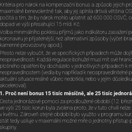
Kritéria pro nárok na kompenzační bonus a způsob jejich pr
maximálně benevolentně tak, aby jej splnila drtivá většina OS
počítá s tím, že by nárok mohlo uplatnit až 600 000 OSVČ,
dopad ve výši přesahující 15 mld. Kč.
Volba minimálního poklesu příjmů jako indikátoru zasažení po
koronaviru je přijatelnější, než alternativní způsoby (výčet b
kamenné provozovny apod.).
Přesto nelze vyloučit, že ve specifických případech může dojí
nespravedlnosti. Každá regulace bohužel musí mít své hranice
plošného opatření by docházelo v jednotlivých případech k
nespravedlnostem (vedla by například k neospravedlnitelné p
aktuální situace reálně vůbec nedotkla, nebo v jejím důsledk
akceleroval).
1. Proč není bonus 15 tisíc měsíčně, ale 25 tisíc jednor
Cesta jednorázové pomoci za prodloužené období (12. března 
ve výši 25 tisíc korun byla zvolena proto, že v tuto chvíli nelz
v květnu. Zároveň stejné období bylo využito v programu kur
stát tedy usiluje v maximální možné míře o jednotný přístup 
skupiny.