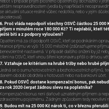
neboť v případě přijetí plošného opatření by docházelo v je
větším nespravedlnostem (vedla by například k neospravedln
se aktuální situace reálně vůbec nedotkla, nebo v jejím důsl
akceleroval).
6. Proč vláda nepodpoří všechny OSVČ částkou 25 000 Kč, 
příjem v minulém roce 180 000 Kč? Ti nejslabší, kteří t
ještě biti a z podpory vyloučeni?
Opatření má za cíl podpořit OSVČ, kteří se podnikáním opravd
hranice příjmu ve výši 15 000 měsíčně (zdůrazňujeme příjmu, n
benevolentně nastavená. V případě dalšího snížení by již ne
cílení na OSVČ, kteří vinou šíření koronaviru přišli o drtivou v
7. Vztahuje se kritérium na hrubé tržby nebo hrubé příj
Jedná se o sumu hotovostních a bezhotovostních příjmů, ted
daném období obdržela v hotovosti nebo na bankovní účet.
8. Pokud OSVČ dostane kompenzační bonus, pak nebud
za rok 2020 čerpat žádnou slevu na poplatníka?
Kompenzační bonus není daňově uznatelným příjmem a nepo
zdravotnímu pojistnému. Žádným způsobem tedy neovlivní n
9. Budou mít na 25 000 Kč nárok ti, co v březnu přerušili