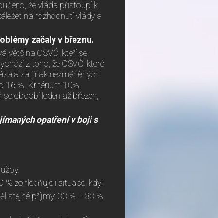
loučeno, že vláda přistoupí k
áležet na rozhodnutí vlády a
roblémy začaly v březnu.
á většina OSVČ, kteří se
vychází z toho, že OSVČ, které
kázala za jinak nezměněných
 o 16 %. Kritérium 10%
 se období leden až březen,
jímaných opatření v boji s
lužby.
0 % zohledňuje i situace, kdy:
ěl stejné příjmy: 33 % + 33 %