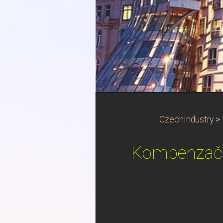
CzechIndustry
>
Kompenzační