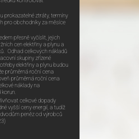
středků kontrolovat
u prokazatelné ztráty, termíny
oh pro obchodníky za měsíce
m přesně vyčíslit, jejich
žních cen elektřiny a plynu a
ků
.
Odhad celkových nákladů
acovní skupiny zřízené
potřeby elektřiny a plynu budou
 že průměrná roční cena
oveň průměrná roční cena
elkové náklady na
 korun.
livňovat celkové dopady
é vyšší ceny energií, a tudíž
 odvodům peněz od výrobců
23)