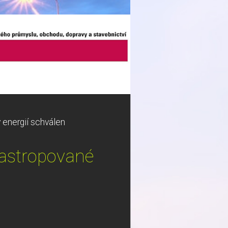
energií schválen
zastropované