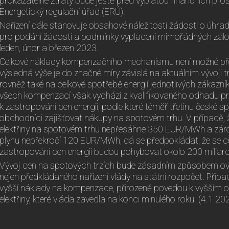
prokazatelné ztráty bude ještě před výplatou finančních pro
Energetický regulační úřad (ERÚ).
Nařízení dále stanovuje obsahové náležitosti žádosti o úhrad
pro podání žádostí a podmínky vyplacení mimořádných zál
leden, únor a březen 2023.
Celkové náklady kompenzačního mechanismu není možné přede
výsledná výše je do značné míry závislá na aktuálním vývoji tr
rovněž také na celkové spotřebě energií jednotlivých zákazní
všech kompenzací však vychází z kvalifikovaného odhadu pr
k zastropování cen energií, podle které téměř třetinu české s
obchodníci zajišťovat nákupy na spotovém trhu. V případě,
elektřiny na spotovém trhu nepřesáhne 350 EUR/MWh a zár
plynu nepřekročí 120 EUR/MWh, dá se předpokládat, že se c
zastropování cen energií budou pohybovat okolo 200 miliard
Vývoj cen na spotových trzích bude zásadním způsobem ov
nejen předkládaného nařízení vlády na státní rozpočet. Případn
vyšší náklady na kompenzace, přirozeně povedou k vyšším
elektřiny, které vláda zavedla na konci minulého roku. (4.1.20