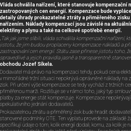
Vláda schválila nařízení, které stanovuje kompenzační
zastropovaných cen energií. Kompenzace bude vyplácet
detaily úhrady prokazatelné ztráty a přiměřeného zisku 
nařízením.
Náklady kompenzací jsou závislé na aktuální
elektřiny a plynu a také na celkové spotřebě
energií.
„Tak jak jsme slíbili, vláda schválila kompenzační nařízení,
jistotu, že jim budou proplaceny kompenzace nákladů a př
zastropování cen energií. Státu zase přinese jistotu toho,
spravedlivé a jejich pravidla jasně a transparentně stanove
obchodu Jozef Síkela.
Dodavatel má právo na kompenzaci tehdy, pokud cena elekt
v mimořádné tržní situaci nepokrývá oprávněné náklady na z
zisk. Při určení výše kompenzace se tedy vychází z tržních ce
přiměřenou marži. Rozlišuje se v rámci toho, jaký typ smlou
platby za energie stát kompenzuje. Kompenzace nepokrývají 
spekulativního jednání dodavatelů.
Prokazatelnou ztrátu a přiměřený zisk bude hradit dodavateli
stanovené podmínky OTE. Ten výplatu provede na základě žá
specifikují údaje o tom, kolik energií dodali, komu, za kolik je