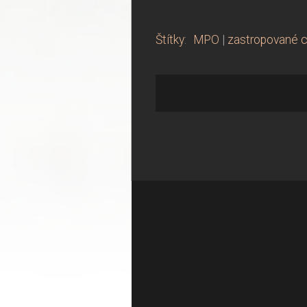
Štítky
:
MPO
|
zastropované c