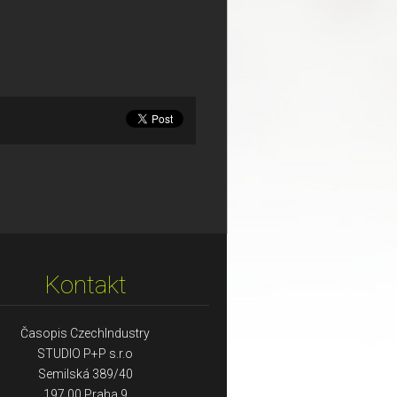
Kontakt
Časopis CzechIndustry
STUDIO P+P s.r.o
Semilská 389/40
197 00 Praha 9