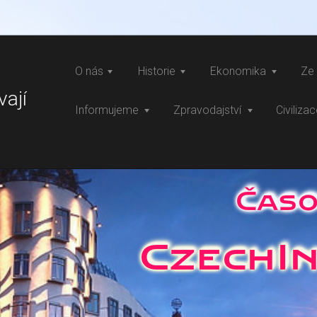
O nás
Historie
Ekonomika
Ze 
vají
Informujeme
Zpravodajství
Civiliza