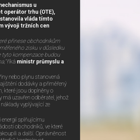
 mechanismus u
 operátor trhu (OTE),
stanovila vláda tímto
m vývoji tržních cen
 které přinese obchodníkům
iměřeného zisku v důsledku
 že tyto kompenzace budou
na,“
říká
ministr průmyslu a
řiny nebo plynu stanovená
ajištění dodávky a přiměřený
n, které jsou doplněny o
vy má uzavřen odběratel, jehož
náklady vyplývající ze
 energií splňujícímu
dosti obchodníků, ve které
 nakoupili a další. Oprávněnost