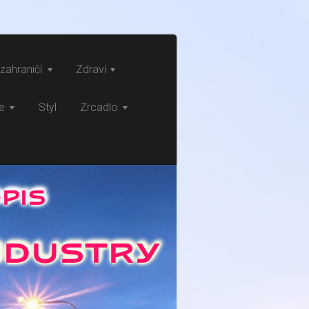
zahraničí
Zdraví
ce
Styl
Zrcadlo