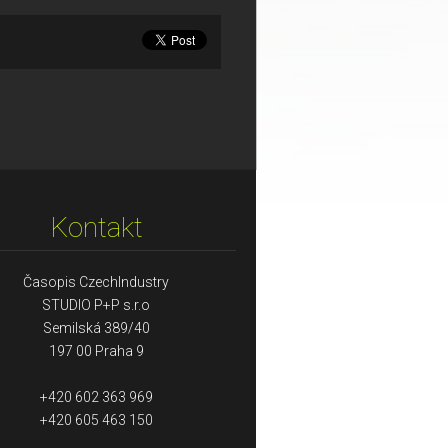
Kontakt
Časopis CzechIndustry
STUDIO P+P s.r.o
Semilská 389/40
197 00 Praha 9
+420 602 363 969
+420 605 463 150