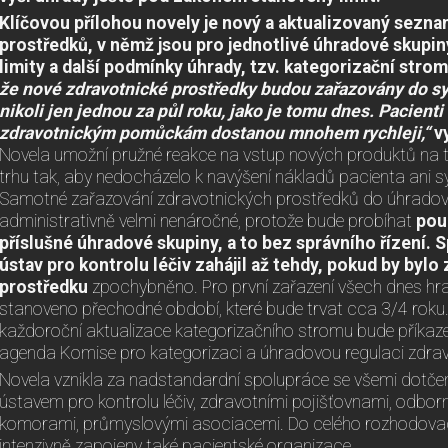
Klíčovou přílohou novely je nový a aktualizovaný sezn
prostředků, v němž jsou pro jednotlivé úhradové skupi
limity a další podmínky úhrady, tzv. kategorizační stro
že nové zdravotnické prostředky budou zařazovány do s
nikoli jen jednou za půl roku, jako je tomu dnes. Pacienti
zdravotnickým pomůckám dostanou mnohem rychleji,“
vy
Novela umožní pružné reakce na vstup nových produktů na t
trhu tak, aby nedocházelo k navýšení nákladů pacienta ani s
Samotné zařazování zdravotnických prostředků do úhradov
administrativně velmi nenáročné, protože bude probíhat
pou
příslušné úhradové skupiny, a to bez správního řízení. S
ústav pro kontrolu léčiv zahájil až tehdy, pokud by byl
prostředku
zpochybněno. Pro první zařazení všech dnes hr
stanoveno přechodné období, které bude trvat cca 3/4 roku.
každoroční aktualizace kategorizačního stromu bude příkaz
agenda Komise pro kategorizaci a úhradovou regulaci zdra
Novela vznikla za nadstandardní spolupráce se všemi dotče
ústavem pro kontrolu léčiv, zdravotními pojišťovnami, odbor
komorami, průmyslovými asociacemi. Do celého rozhodovac
intenzivně zapojeny také pacientské organizace.