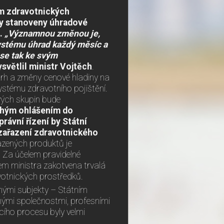
am zdravotnických
ny stanoveny úhradové
m.
„Významnou změnou je,
ystému úhrad každý měsíc a
 se tak ke svým
světlil ministr Vojtěch
.
rh a změny cenové hladiny na
ystému zdravotního pojištění.
ých skupin bude
hým ohlášením do
právní řízení by Státní
o zařazení zdravotnického
azených produktů je
 Za účelem pravidelné
em ministra zakotvena trvalá
votnických prostředků.
nými subjekty – Státním
nými společnostmi, profesními
ího procesu byly velmi