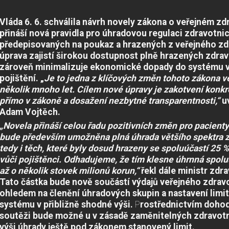
Vláda 6. 6. schválila návrh novely zákona o veřejném zd
přináší nová pravidla pro úhradovou regulaci zdravotni
předepisovaných na poukaz a hrazených z veřejného zdr
úprava zajistí širokou dostupnost plně hrazených zdra
zároveň minimalizuje ekonomické dopady do systému v
pojištění. „
Je to jedna z klíčových změn tohoto zákona v
několik mnoho let.
Cílem nové úpravy je zakotvení konkr
přímo v zákoně a dosažení nezbytné transparentnosti,“
uv
Adam Vojtěch.
„Novela přináší celou řadu pozitivních změn pro pacienty
bude především umožněna plná úhrada většího spektra z
tedy i těch, které byly dosud hrazeny se spoluúčastí 25 
vůči pojištěnci.
Odhadujeme, že tím klesne úhrnná spoluú
až o několik stovek milionů korun,“
řekl dále ministr zdr
Tato částka bude nově součástí výdajů veřejného zdravo
ohledem na členění úhradových skupin a nastavení limi
systému v přibližně shodné výši.
P
rostřednictvím
dohod
soutěži bude možné u v zásadě zaměnitelných zdravotn
výši úhrady ještě pod zákonem stanovený limit.