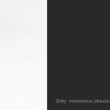
Štítky
:
ministerstvo zdravotni