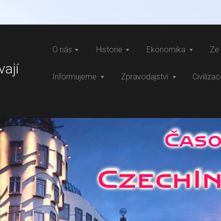
O nás
Historie
Ekonomika
Ze 
vají
Informujeme
Zpravodajství
Civiliza