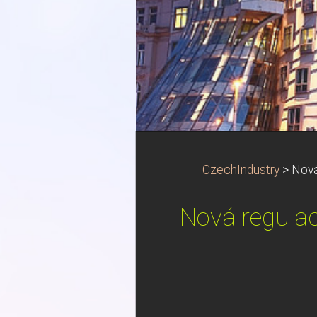
CzechIndustry
>
Nová
Nová regula