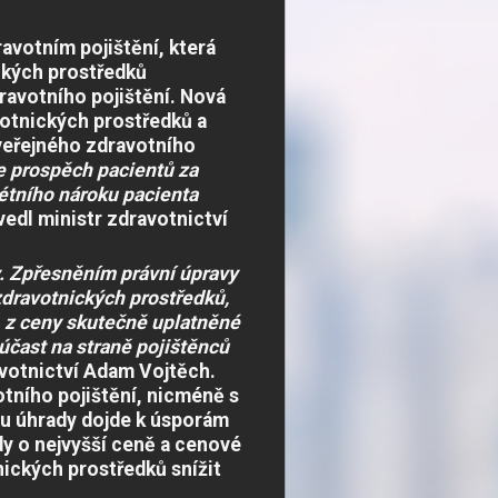
ravotním pojištění, která
ckých prostředků
avotního pojištění. Nová
votnických prostředků a
eřejného zdravotního
e prospěch pacientů za
étního nároku pacienta
edl ministr zdravotnictví
.
Zpřesněním právní úpravy
dravotnických prostředků,
% z ceny skutečně uplatněné
čast na straně pojištěnců
avotnictví Adam Vojtěch.
tního pojištění, nicméně s
tu úhrady dojde k úsporám
y o nejvyšší ceně a cenové
ických prostředků snížit