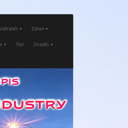
zahraničí
Zdraví
ce
Styl
Zrcadlo