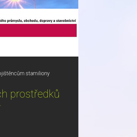
ojištěncům stamiliony
h prostředků
y