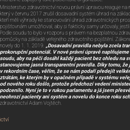
Ministerstvo zdravotnictví novou právní úpravou reaguje na
který v červnu 2017 zrušil dosavadní systém úhrad na zákla
kteří měli výhrady ke stanovování úhrad zdravotnických pros
pojišťovnám umožňoval, aby si fakticky samy určovaly, jestli
Podle soudu to bylo v rozporu s právem na bezplatnou zdrav
pomůcky na základě veřejného zdravotního pojištění. Záko
novely do 1. 1. 2019.
„Dosavadní pravidla nebyla zcela tra
prokorupční potenciál. V nové právní úpravě naplňujem
soudu,
aby na péči dosáhl každý pacient bez ohledu na svů
stanovujeme jasná transparentní pravidla. Díky tomu, že j
v rekordním čase, věřím, že se nám podaří předejít velk
ztrátám, ke kterým by v opačném případě v systému veře
od nového roku došlo, protože předchozí vedení minister
podcenilo. Nyní je to v rukou parlamentu a já jsem přesv
neohrozí pacienty ani systém a novelu do konce roku schv
zdravotnictví Adam Vojtěch.
ctví