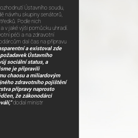
 rozhodnutí Ústavního soudu,
dě návrhu skupiny senátorů,
tředků. Podle nich
 a v jaké výši pomůcku uhradí.
otní péči a na zdravotní
nodárcům dal čas na přípravu
nsparentní a existoval zde
e požadavek Ústavního
j sociální status, a
sme je připravili
ému chaosu a miliardovým
jného zdravotního pojištění
stva přípravy naprosto
ědčen, že zákonodárci
álí,“
dodal ministr