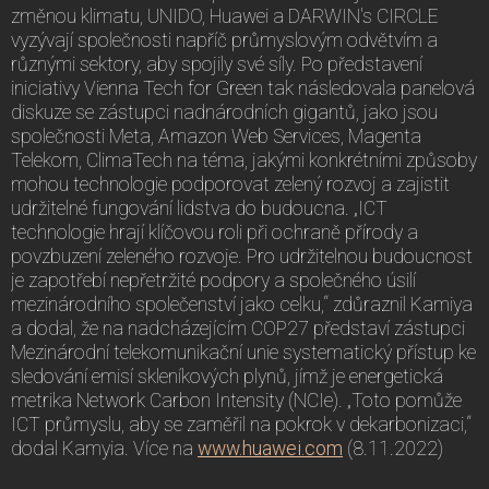
změnou klimatu, UNIDO, Huawei a DARWIN's CIRCLE
vyzývají společnosti napříč průmyslovým odvětvím a
různými sektory, aby spojily své síly. Po představení
iniciativy Vienna Tech for Green tak následovala panelová
diskuze se zástupci nadnárodních gigantů, jako jsou
společnosti Meta, Amazon Web Services, Magenta
Telekom, ClimaTech na téma, jakými konkrétními způsoby
mohou technologie podporovat zelený rozvoj a zajistit
udržitelné fungování lidstva do budoucna. „ICT
technologie hrají klíčovou roli při ochraně přírody a
povzbuzení zeleného rozvoje. Pro udržitelnou budoucnost
je zapotřebí nepřetržité podpory a společného úsilí
mezinárodního společenství jako celku,“ zdůraznil Kamiya
a dodal, že na nadcházejícím COP27 představí zástupci
Mezinárodní telekomunikační unie systematický přístup ke
sledování emisí skleníkových plynů, jímž je energetická
metrika Network Carbon Intensity (NCIe). „Toto pomůže
ICT průmyslu, aby se zaměřil na pokrok v dekarbonizaci,“
dodal Kamyia. Více na
www.huawei.com
(8.11.2022)