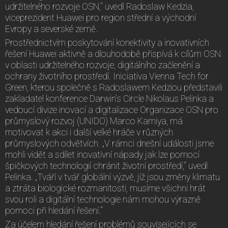
udržitelného rozvoje OSN,“ uvedl Radoslaw Kedzia,
viceprezident Huawei pro region střední a východní
Evropy a severské země.
Prostřednictvím poskytování konektivity a inovativních
řešení Huawei aktivně a dlouhodobě přispívá k cílům OSN
v oblasti udržitelného rozvoje, digitálního začlenění a
ochrany životního prostředí. Iniciativa Vienna Tech for
Green, kterou společně s Radoslawem Kedziou představili
zakladatel konference Darwin’s Circle Nikolaus Pelinka a
vedoucí divize inovací a digitalizace Organizace OSN pro
průmyslový rozvoj (UNIDO) Marco Kamiya, má
motivovat k akci i další velké hráče v různých
průmyslových odvětvích. „V rámci dnešní události jsme
mohli vidět a sdílet inovativní nápady jak lze pomocí
špičkových technologií chránit životní prostředí,“ uvedl
Pelinka. „Tváří v tvář globální výzvě, jíž jsou změny klimatu
a ztráta biologické rozmanitosti, musíme všichni hrát
svou roli a digitální technologie nám mohou výrazně
pomoci při hledání řešení.“
Za účelem hledání řešení problémů souvisejících se