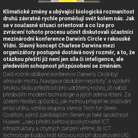
Klimatické změny a ubývající biologická rozmanitost
druhů závratně rychle proměňují svět kolem nás. Jak
se v současné situaci orientovat a co lze pro
zvrácení tohoto procesu učinit diskutovali účastníci
mezinárodní konference Darwin's Circle v rakouské
Vídni. Slavný koncept Charlese Darwina mezi
organizátory postupně dostává nový rozměr, a to, že
otázkou přežití již není jen síla či inteligence, ale
především schopnost přizpůsobení se změnám.
Další ročník oblíbené konference Darwin’s Circle byl
věnován mottu „Navigace obdobím nejistoty“ a vyzdvihl
širokou škálu příležitostí pro udržitelný rozvoj, již nabízí
především moderní technologie a jejich zelená řešení. Za
účelem hledání způsobů, jak mohou přispět ke snižování
emisí uhlíku, vznikla skupina Vienna Tech for Green
Coalition, jejímž zakládajícím členem je také společnost
Huawei. „Jako přední světový poskytovatel ICT
infrastruktury a chytrých zařízení věříme, že ICT
technologie budou hrát klíčovou roli při dosahování cílů