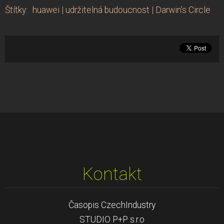
Štítky
:
huawei
|
udržitelná budoucnost
|
Darwin’s Circle
Kontakt
Časopis CzechIndustry
STUDIO P+P s.r.o