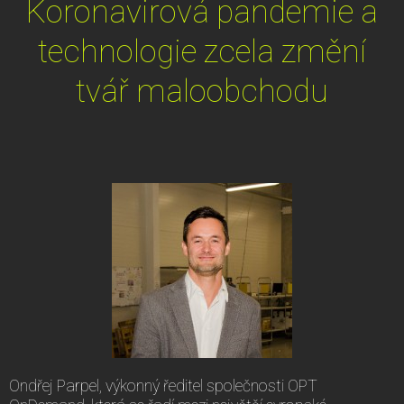
Koronavirová pandemie a
technologie zcela změní
tvář maloobchodu
Ondřej Parpel, výkonný ředitel společnosti OPT