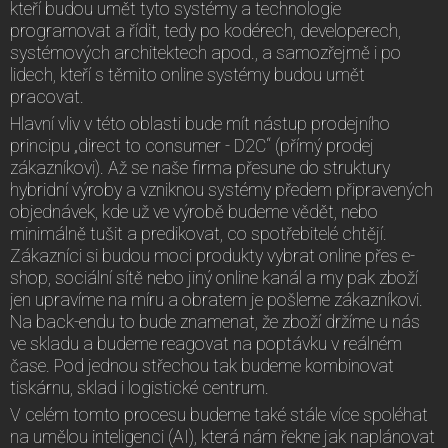
kteří budou umět tyto systémy a technologie
programovat a řídit, tedy po kodérech, developerech,
systémových architektech apod., a samozřejmě i po
lidech, kteří s těmito online systémy budou umět
pracovat.
Hlavní vliv v této oblasti bude mít nástup prodejního
principu „direct to consumer - D2C“ (přímý prodej
zákazníkovi). Až se naše firma přesune do struktury
hybridní výroby a vzniknou systémy předem připravených
objednávek, kde už ve výrobě budeme vědět, nebo
minimálně tušit a predikovat, co spotřebitelé chtějí.
Zákazníci si budou moci produkty vybrat online přes e-
shop, sociální sítě nebo jiný online kanál a my pak zboží
jen upravíme na míru a obratem je pošleme zákazníkovi.
Na back-endu to bude znamenat, že zboží držíme u nás
ve skladu a budeme reagovat na poptávku v reálném
čase. Pod jednou střechou tak budeme kombinovat
tiskárnu, sklad i logistické centrum.
V celém tomto procesu budeme také stále více spoléhat
na umělou inteligenci (AI), která nám řekne jak naplánovat