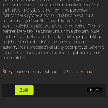
kreativním designem či nápadem na motiv, který předá
(nahraje online) vybranému firemnímu partnerovi
(platformě) k výrobě a potisku finálního produktu a
potom musí „jen“ využít síť svých kontaktů a
komunikačních kanálů pro následný marketing. Firemní
partner, který stojí za online/virtuálním e-shopem, bude
následně vyrábět a rozesílat zákazníkům jen produkt až
po jeho reálném objednání na daném e-shopu a
autor/tvůrce z prodeje získá určitý podíl/provizi. Během 5
minut se tak doslova každý může stát globálním online
podnikatelem.
Štítky
:
pandemie
|
maloobchod
|
OPT OnDemand
Zpět