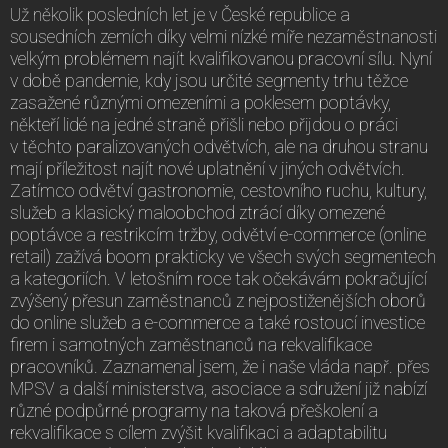
Už několik posledních let je v České republice a
sousedních zemích díky velmi nízké míře nezaměstnanosti
velkým problémem najít kvalifikovanou pracovní sílu. Nyní
v době pandemie, kdy jsou určité segmenty trhu těžce
zasažené různými omezeními a poklesem poptávky,
někteří lidé na jedné straně přišli nebo přijdou o práci
v těchto paralizovaných odvětvích, ale na druhou stranu
mají příležitost najít nové uplatnění v jiných odvětvích.
Zatímco odvětví gastronomie, cestovního ruchu, kultury,
služeb a klasický maloobchod ztrácí díky omezené
poptávce a restrikcím tržby, odvětví e-commerce (online
retail) zažívá boom prakticky ve všech svých segmentech
a kategoriích. V letošním roce tak očekávám pokračující
zvýšený přesun zaměstnanců z nejpostiženějších oborů
do online služeb a e-commerce a také rostoucí investice
firem i samotných zaměstnanců na rekvalifikace
pracovníků. Zaznamenal jsem, že i naše vláda např. přes
MPSV a další ministerstva, asociace a sdružení již nabízí
různé podpůrné programy na taková přeškolení a
rekvalifikace s cílem zvýšit kvalifikaci a adaptabilitu