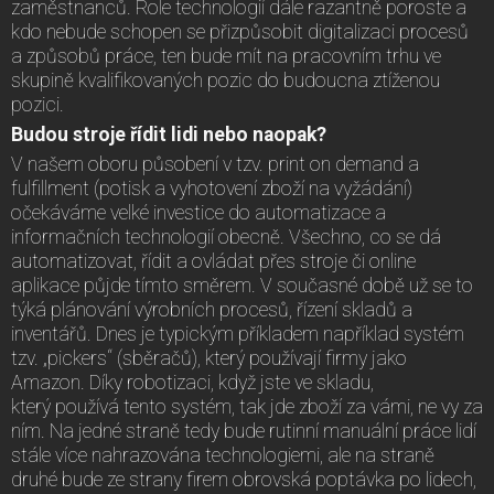
zaměstnanců. Role technologií dále razantně poroste a
kdo nebude schopen se přizpůsobit digitalizaci procesů
a způsobů práce, ten bude mít na pracovním trhu ve
skupině kvalifikovaných pozic do budoucna ztíženou
pozici.
Budou stroje řídit lidi nebo naopak?
V našem oboru působení v tzv. print on demand a
fulfillment (potisk a vyhotovení zboží na vyžádání)
očekáváme velké investice do automatizace a
informačních technologií obecně. Všechno, co se dá
automatizovat, řídit a ovládat přes stroje či online
aplikace půjde tímto směrem. V současné době už se to
týká plánování výrobních procesů, řízení skladů a
inventářů. Dnes je typickým příkladem například systém
tzv. „pickers“ (sběračů), který používají firmy jako
Amazon. Díky robotizaci, když jste ve skladu,
který používá tento systém, tak jde zboží za vámi, ne vy za
ním. Na jedné straně tedy bude rutinní manuální práce lidí
stále více nahrazována technologiemi, ale na straně
druhé bude ze strany firem obrovská poptávka po lidech,