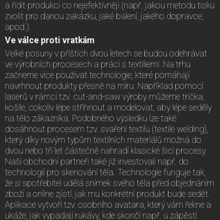
a řídit produkci co nejefektivněji (např. jakou metodu tisku
zvolit pro danou zakázku, jaké balení, jakého dopravce,
apod.).
Ve válce proti vratkám
Velké posuny v příštích dvou letech se budou odehrávat
ve výrobních procesech a práci s textiliemi. Na trhu
začneme více používat technologie, které pomáhají
navrhnout produkty přesně na míru. Například pomocí
laserů v rámci tzv. cut-and-saw výroby můžeme trička,
košile, cokoliv lépe střihnout a modelovat, aby lépe seděly
na tělo zákazníka. Podobného výsledku lze také
dosáhnout procesem tzv. svaření textilu (textile welding),
který díky novým typům textilních materiálů možná do
dvou nebo tří let částečně nahradí klasické šicí procesy.
Naši obchodní partneři také již investovali např. do
technologií pro skenování těla. Technologie funguje tak,
že si spotřebitel udělá snímek svého těla před objednáním
zboží a online zjistí, jak mu konkrétní produkt bude sedět.
Aplikace vytvoří tzv. osobního avatara, který vám řekne a
ukáže, jak vypadají rukávy, kde skončí např. u zápěstí