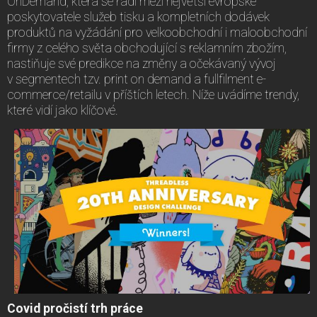
OnDemand, která se řadí mezi největší evropské
poskytovatele služeb tisku a kompletních dodávek
produktů na vyžádání pro velkoobchodní i maloobchodní
firmy z celého světa obchodující s reklamním zbožím,
nastiňuje své predikce na změny a očekávaný vývoj
v segmentech tzv. print on demand a fullfilment e-
commerce/retailu v příštích letech. Níže uvádíme trendy,
které vidí jako klíčové.
Covid pročistí trh práce