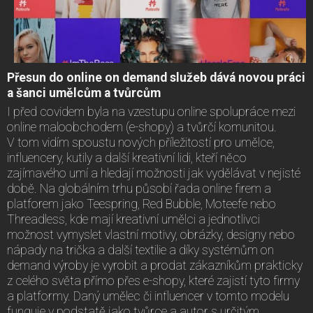
Přesun do online on demand služeb dává novou práci
a šanci umělcům a tvůrcům
I před covidem byla na vzestupu online spolupráce mezi
online maloobchodem (e-shopy) a tvůrčí komunitou.
V tom vidím spoustu nových příležitostí pro umělce,
influencery, kutily a další kreativní lidi, kteří něco
zajímavého umí a hledají možnosti jak vydělávat v nejisté
době. Na globálním trhu působí řada online firem a
platforem jako Teespring, Red Bubble, Moteefe nebo
Threadless, kde mají kreativní umělci a jednotlivci
možnost vymyslet vlastní motivy, obrázky, designy nebo
nápady na trička a další textilie a díky systémům on
demand výroby je vyrobit a prodat zákazníkům prakticky
z celého světa přímo přes e-shopy, které zajistí tyto firmy
a platformy. Daný umělec či influencer v tomto modelu
funguje v podstatě jako tvůrce a autor s určitým