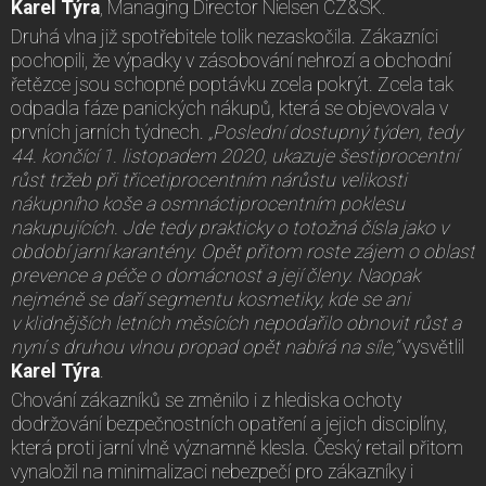
Karel Týra
, Managing Director Nielsen CZ&SK.
Druhá vlna již spotřebitele tolik nezaskočila. Zákazníci
pochopili, že výpadky v zásobování nehrozí a obchodní
řetězce jsou schopné poptávku zcela pokrýt. Zcela tak
odpadla fáze panických nákupů, která se objevovala v
prvních jarních týdnech.
„Poslední dostupný týden, tedy
44. končící 1. listopadem 2020, ukazuje šestiprocentní
růst tržeb při třicetiprocentním nárůstu velikosti
nákupního koše a osmnáctiprocentním poklesu
nakupujících. Jde tedy prakticky o totožná čísla jako v
období jarní karantény. Opět přitom roste zájem o oblast
prevence a péče o domácnost a její členy. Naopak
nejméně se daří segmentu kosmetiky, kde se ani
v klidnějších letních měsících nepodařilo obnovit růst a
nyní s druhou vlnou propad opět nabírá na síle,“
vysvětlil
Karel Týra
.
Chování zákazníků se změnilo i z hlediska ochoty
dodržování bezpečnostních opatření a jejich disciplíny,
která proti jarní vlně významně klesla. Český retail přitom
vynaložil na minimalizaci nebezpečí pro zákazníky i