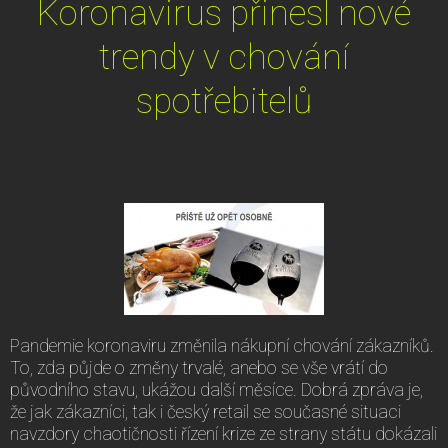
Koronavirus přinesl nové
trendy v chování
spotřebitelů
Pandemie koronaviru změnila nákupní chování zákazníků.
To, zda půjde o změny trvalé, anebo se vše vrátí do
původního stavu, ukážou další měsíce. Dobrá zpráva je,
že jak zákazníci, tak i český retail se současné situaci
navzdory chaotičnosti řízení krize ze strany státu dokázali