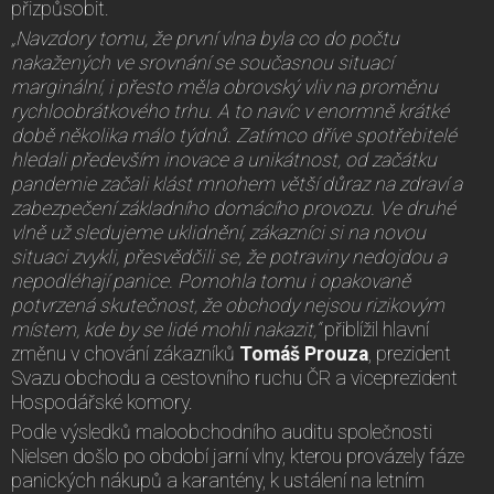
přizpůsobit.
„Navzdory tomu, že první vlna byla co do počtu
nakažených ve srovnání se současnou situací
marginální, i přesto měla obrovský vliv na proměnu
rychloobrátkového trhu. A to navíc v enormně krátké
době několika málo týdnů. Zatímco dříve spotřebitelé
hledali především inovace a unikátnost, od začátku
pandemie začali klást mnohem větší důraz na zdraví a
zabezpečení základního domácího provozu. Ve druhé
vlně už sledujeme uklidnění, zákazníci si na novou
situaci zvykli, přesvědčili se, že potraviny nedojdou a
nepodléhají panice. Pomohla tomu i opakovaně
potvrzená skutečnost, že obchody nejsou rizikovým
místem, kde by se lidé mohli nakazit,“
přiblížil hlavní
změnu v chování zákazníků
Tomáš Prouza
, prezident
Svazu obchodu a cestovního ruchu ČR a viceprezident
Hospodářské komory.
Podle výsledků maloobchodního auditu společnosti
Nielsen došlo po období jarní vlny, kterou provázely fáze
panických nákupů a karantény, k ustálení na letním