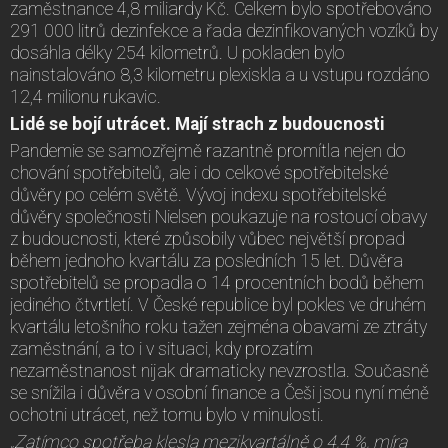
zaměstnance 4,8 miliardy Kč. Celkem bylo spotřebováno
291 000 litrů dezinfekce a řada dezinfikovaných vozíků by
dosáhla délky 254 kilometrů. U pokladen bylo
nainstalováno 8,3 kilometru plexiskla a u vstupu rozdáno
12,4 milionu rukavic.
Lidé se bojí utrácet. Mají strach z budoucnosti
Pandemie se samozřejmě razantně promítla nejen do
chování spotřebitelů, ale i do celkové spotřebitelské
důvěry po celém světě. Vývoj indexu spotřebitelské
důvěry společnosti Nielsen poukazuje na rostoucí obavy
z budoucnosti, které způsobily vůbec největší propad
během jednoho kvartálu za posledních 15 let. Důvěra
spotřebitelů se propadla o 14 procentních bodů během
jediného čtvrtletí. V České republice byl pokles ve druhém
kvartálu letošního roku tažen zejména obavami ze ztráty
zaměstnání, a to i v situaci, kdy prozatím
nezaměstnanost nijak dramaticky nevzrostla. Současně
se snížila i důvěra v osobní finance a Češi jsou nyní méně
ochotni utrácet, než tomu bylo v minulosti.
„Zatímco spotřeba klesla mezikvartálně o 4,4 %, míra