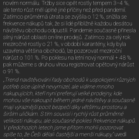
novém normálu. Tržby sice opět rostly tempem 3–4 %,
ale tento růst měl úplně jiné příčiny než před pandemií.
Zatímco průměrná útrata se zvýšila o 12 %, snížila se
frekvence nákupů tak, že si lidé přibližně každou desátou
návštěvu obchodu odpustili. Pandemie současně přinesla
silný nárůst oblasti on-line prodejů. Zatímco za celý rok
meziročně rostly o 21 %, v období karantény, kdy byla
uzavřena většina obchodů, lze pozorovat meziroční
nárůst o 101 %. Po poklesu na letní nový normál + 48 %
pak můžeme s druhou vlnou registrovat opětovný nárůst
o 91 %.
„Trend navštěvování řady obchodů k uspokojení různých
potřeb sice úplně nevymizel, ale vidíme mnoho
nakupujících, kteří nyní preferují velké prodejny, kde
mohou vše nakoupit během jedné návštěvy a současně
mají výraznější pocit bezpečí díky většímu prostoru a
širším uličkám. S tím souvisí i rychlý růst průměrné
velikosti nákupu, ale současně pokles frekvence nákupů.
V předchozích letech jsme přitom mohli pozorovat
spíše to, že Češi dělali častější a menší nákupy,“
uvedl