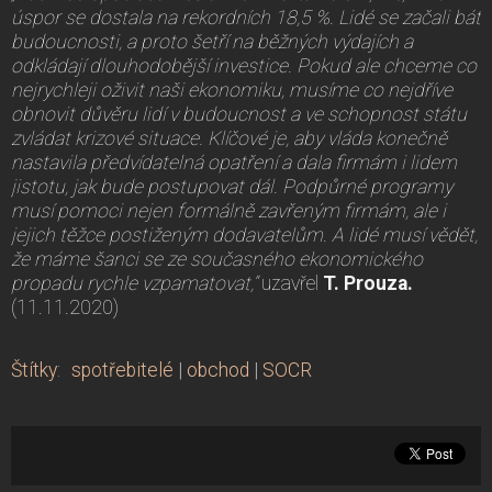
úspor se dostala na rekordních 18,5 %. Lidé se začali bát
budoucnosti, a proto šetří na běžných výdajích a
odkládají dlouhodobější investice. Pokud ale chceme co
nejrychleji oživit naši ekonomiku, musíme co nejdříve
obnovit důvěru lidí v budoucnost a ve schopnost státu
zvládat krizové situace. Klíčové je, aby vláda konečně
nastavila předvídatelná opatření a dala firmám i lidem
jistotu, jak bude postupovat dál. Podpůrné programy
musí pomoci nejen formálně zavřeným firmám, ale i
jejich těžce postiženým dodavatelům. A lidé musí vědět,
že máme šanci se ze současného ekonomického
propadu rychle vzpamatovat,“
uzavřel
T. Prouza.
(11.11.2020)
Štítky
:
spotřebitelé
|
obchod
|
SOCR