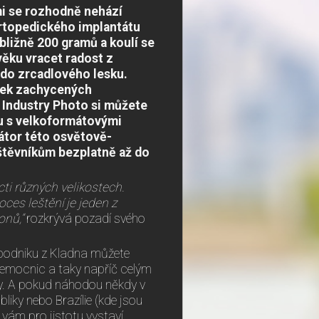
mi se rozhodně nehází
ortopedického implantátu
ibližně 200 gramů a koulí se
věku vracet radost z
a do zrcadlového lesku.
ček zachycených
Industry Photo si můžete
u s velkoformátovými
átor této osvětově-
vštěvníkům bezplatně až do
ácti různých velikostech.
es leštění je jeden z
onů,“
rozkrývá pozadí svého
 podniku z Kladna můžete
 nemocnic a taky napříč celým
ny. A pokud náhodou někdy v
iky nebo Brazílie (kde jsou
 vám pro jistotu vystaví