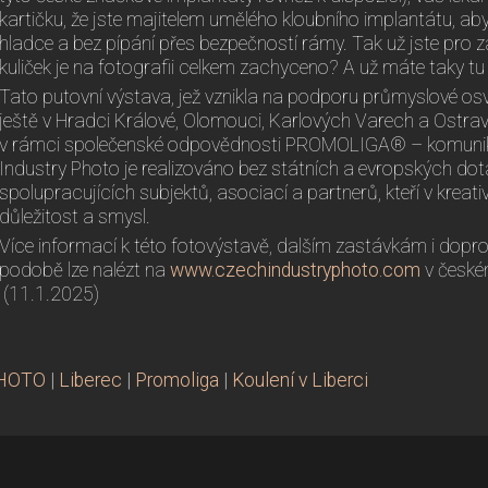
kartičku, že jste majitelem umělého kloubního implantátu, aby 
hladce a bez pípání přes bezpečností rámy. Tak už jste pro zá
kuliček je na fotografii celkem zachyceno? A už máte taky tu
Tato putovní výstava, jež vznikla na podporu průmyslové osv
ještě v Hradci Králové, Olomouci, Karlových Varech a Ostrav
v rámci společenské odpovědnosti PROMOLIGA® – komunik
Industry Photo je realizováno bez státních a evropských do
spolupracujících subjektů, asociací a partnerů, kteří v kreat
důležitost a smysl.
Více informací k této fotovýstavě, dalším zastávkám i dop
podobě lze nalézt na
www.czechindustryphoto.com
v české
(11.1.2025)
PHOTO
|
Liberec
|
Promoliga
|
Koulení v Liberci