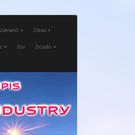
zahraničí
Zdraví
ce
Styl
Zrcadlo