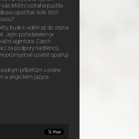
vás letištní ostraha pustila
bavu spočítali, kolik těch
 svou?.
ěty, bude k vidění až do srpna
ě. Jejím pořadatelem je
ační agentura. Czech
tací za podpory nadšenců,
ivní průmyslové osvětě spatřují
rovodným příběhům v online
m a anglickém jazyce.