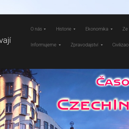
O nás
Historie
Ekonomika
Ze 
vají
Informujeme
Zpravodajství
Civiliza