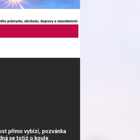
ost přímo vybízí, pozvánka
dná se totiž o koule