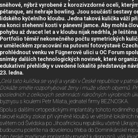
sněhové, nýbrž vyrobené z korozivzdorné oceli, který
pétanque, ani nehraje bowling. Jsou součástí sestavy 
lidského kyčelního kloubu. Jedna taková kulička váží př
na konci stehenní kosti v pánevní jamce. Aby mohla člo
pohybu až dvacet let a v kloubu nijak nedrhla, je leštěn
Portfolio téměř nekonečného počtu symetrických kuli
v uměleckém zpracování na putovní fotovýstavě Czech 
prohlédnout venku ve Fügnerově ulici u OC Forum spol
snímky dalších technologických novinek, které organiz
edukativní přehlídky v uvedené lokalitě představuje ná
23. ledna.
„Celá tato kulička se vyvíjí a vyrábí v České republice v patn
Dokáže směle rozpohybovat ženy i muže všech objemů. Proc
posledních z celkových sedmnácti náročných výrobních úk
byznysu s koulemi Petr Milata, jednatel firmy BEZNOSKA.
Spolu s dalšími ortopedickými implantáty tohoto rodinného
takové kuličky získat při výměně kloubů ve většině lokálních
světem od Švédska po Jihoafrickou republiku včetně Ukraji
budoucnu poletíte na dovolenou třeba do Dominikánské republ
tyto české značkové implantáty rovněž k dispozici), váš lékař