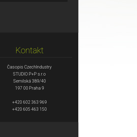
Kontakt
Časopis CzechIndustry
STUDIO P+P s.r.o
Semilská 389/40
197 00 Praha 9
+420 602 363 969
+420 605 463 150