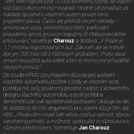
Těm, kteří najezdí pod 10 000 kilometrů ročně, se vlastní
vůz často ekonomicky nevyplatí. Hodně lidí považuje za
náklady spojené s vlastním autem pouze cenu
projetého paliva. Často ale přehlíží skryté náklady –
amortizace vozu, celoroční pojištění, parkování,
pravidelný servis, provozní kapaliny či třeba pravidelné
přezouvání,“
vysvětluje
Charouz
a dodává:
„V Praze je
1,1 milionu registrovaných aut. Zároveň ale ve městě
žije jen 700 tisíc lidí s řidičským průkazem. Proto dává
smysl nevyužitá auta sdílet a tím si mimo jiné přivydělat
na jejich provoz.“
Dle studie KPMG jsou hlavními důvody pro pořízení
vlastního automobilu požitek z jízdy ve vlastním voze,
potřeba mít svůj soukromý prostor, radost z konkrétního
designu vlastního automobilu a poté potřeba
demonstrovat své společenské postavení. Ukazuje se ale,
že důležitost těchto argumentů pro vlastní vůz je čím dál
nižší.
„Především mladí lidé velice oceňují volnost, kterou
carsharing přináší, a možnost vyzkoušet si různá auta k
různým příležitostem,“
komentuje
Jan Charouz
.