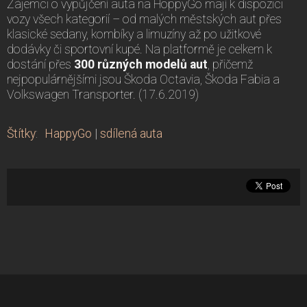
Zájemci o vypůjčení auta na HoppyGo mají k dispozici
vozy všech kategorií – od malých městských aut přes
klasické sedany, kombíky a limuzíny až po užitkové
dodávky či sportovní kupé. Na platformě je celkem k
dostání přes
300 různých modelů aut
, přičemž
nejpopulárnějšími jsou Škoda Octavia, Škoda Fabia a
Volkswagen Transporter. (17.6.2019)
Štítky
:
HappyGo
|
sdílená auta