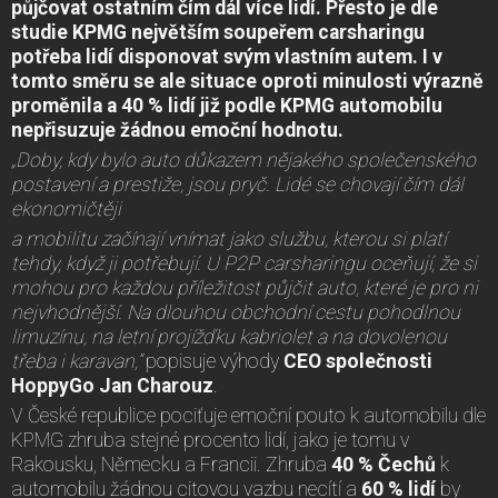
půjčovat ostatním čím dál více lidí. Přesto je dle
studie KPMG největším soupeřem carsharingu
potřeba lidí disponovat svým vlastním autem. I v
tomto směru se ale situace oproti minulosti výrazně
proměnila a 40 % lidí již podle KPMG automobilu
nepřisuzuje žádnou emoční hodnotu
.
„Doby, kdy bylo auto důkazem nějakého společenského
postavení a prestiže, jsou pryč. Lidé se chovají čím dál
ekonomičtěji
a mobilitu začínají vnímat jako službu, kterou si platí
tehdy, když ji potřebují. U P2P carsharingu oceňují, že si
mohou pro každou příležitost půjčit auto, které je pro ni
nejvhodnější. Na dlouhou obchodní cestu pohodlnou
limuzínu, na letní projížďku kabriolet a na dovolenou
třeba i karavan,”
popisuje výhody
CEO společnosti
HoppyGo Jan Charouz
.
V České republice pociťuje emoční pouto k automobilu dle
KPMG zhruba stejné procento lidí, jako je tomu v
Rakousku, Německu a Francii. Zhruba
40 %
Čechů
k
automobilu žádnou citovou vazbu necítí a
60 %
lidí
by