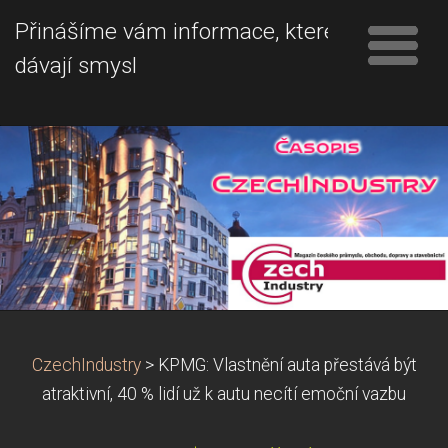
Přinášíme vám informace, které
dávají smysl
CzechIndustry
>
KPMG: Vlastnění auta přestává být
atraktivní, 40 % lidí už k autu necítí emoční vazbu