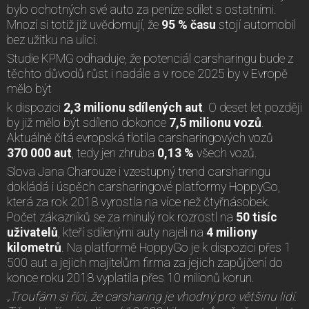
bylo ochotných své auto za peníze sdílet s ostatními.
Mnozí si totiž již uvědomují, že
95 %
času
stojí automobil
bez užitku na ulici.
Studie KPMG odhaduje, že potenciál carsharingu bude z
těchto důvodů růst i nadále a v roce 2025 by v Evropě
mělo být
k dispozici
2,3 milionu sdílených aut
. O deset let později
by již mělo být sdíleno dokonce
7,5 milionu vozů
.
Aktuálně čítá evropská flotila carsharingových vozů
370 000 aut
, tedy jen zhruba
0,13 %
všech vozů.
Slova Jana Charouze i vzestupný trend carsharingu
dokládá i úspěch carsharingové platformy HoppyGo,
která za rok 2018 vyrostla na více než čtyřnásobek.
Počet zákazníků se za minulý rok rozrostl na
50 tisíc
uživatelů
, kteří sdílenými auty najeli na
4 miliony
kilometrů
. Na platformě HoppyGo je k dispozici přes 1
500 aut a jejich majitelům firma za jejich zapůjčení do
konce roku 2018 vyplatila přes 10 milionů korun.
„Troufám si říci, že carsharing je vhodný pro většinu lidí.