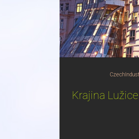
CzechIndust
Krajina Lužice