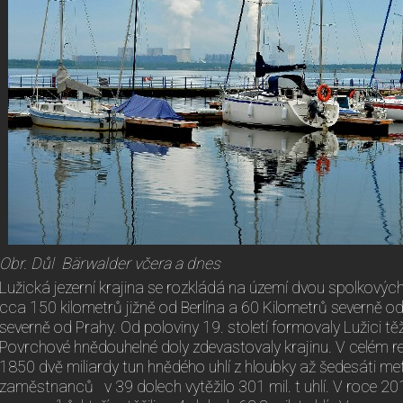
Obr. Důl Bärwalder včera a dnes
Lužická jezerní krajina se rozkládá na území dvou spolkovýc
cca 150 kilometrů jižně od Berlína a 60 Kilometrů severně o
severně od Prahy. Od poloviny 19. století formovaly Lužici tě
Povrchové hnědouhelné doly zdevastovaly krajinu. V celém r
1850 dvě miliardy tun hnědého uhlí z hloubky až šedesáti me
zaměstnanců v 39 dolech vytěžilo 301 mil. t uhlí. V roce 201