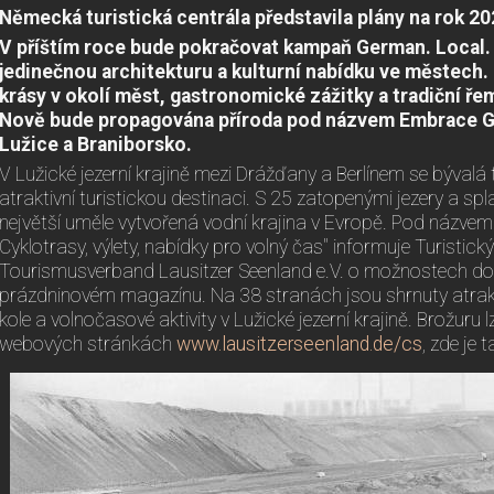
Německá turistická centrála představila plány na rok 2
V příštím roce bude pokračovat kampaň German. Local. C
jedinečnou architekturu a kulturní nabídku ve městech. 
krásy v okolí měst, gastronomické zážitky a tradiční řem
Nově bude propagována příroda pod názvem Embrace G
Lužice a Braniborsko.
V Lužické jezerní krajině mezi Drážďany a Berlínem se bývalá t
atraktivní turistickou destinaci. S 25 zatopenými jezery a sp
největší uměle vytvořená vodní krajina v Evropě. Pod názvem „
Cyklotrasy, výlety, nabídky pro volný čas" informuje Turistický
Tourismusverband Lausitzer Seenland e.V. o možnostech d
prázdninovém magazínu. Na 38 stranách jsou shrnuty atrakce
kole a volnočasové aktivity v Lužické jezerní krajině. Brožur
webových stránkách
www.lausitzerseenland.de/cs
, zde je 