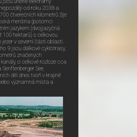
zu jsou uhelné elektrárny
ejpozději od roku 2038 a
700 čtverečních kilometrů žije
srbská menšina (potomci
tním jazykem (dvojjazyčná
ež 100 hektarů) s celkovou
ezer v severní části oblasti.
oho 9 jsou dálkové cyklotrasy,
ilometrů značených
kanály, o celkové rozloze cca
 Senftenberger See,
ích děl dnes tvoří v krajině
, nebo významná místa a