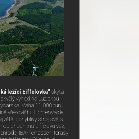
cká ležící Eiffelovka“
skýtá
 skvělý výhled na Lužickou
 Švýcarska. Váha 11 000 tun,
ině vřesovišť u Lichterwalde,
jvětší pohyblivý stroj světa.
hou připomíná Eiffelovu věž,
penrode, IBA-Terrassen: terasy