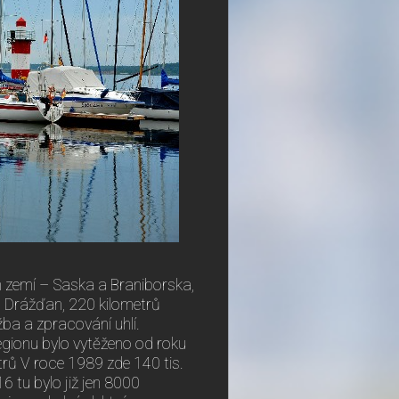
h zemí – Saska a Braniborska,
d Drážďan, 220 kilometrů
žba a zpracování uhlí.
egionu bylo vytěženo od roku
trů V roce 1989 zde 140 tis.
6 tu bylo již jen 8000