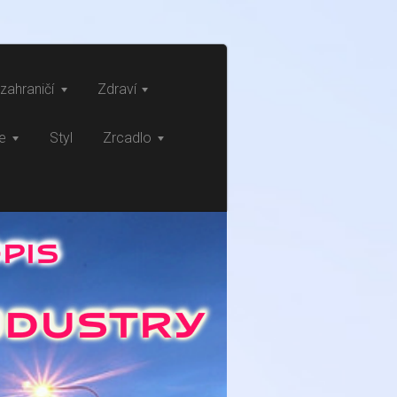
zahraničí
Zdraví
ce
Styl
Zrcadlo