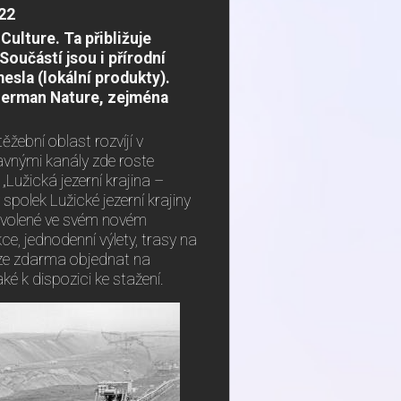
022
ulture. Ta přibližuje
Součástí jsou i přírodní
esla (lokální produkty).
erman Nature, zejména
ěžební oblast rozvíjí v
lavnými kanály zde roste
Lužická jezerní krajina –
 spolek Lužické jezerní krajiny
ovolené ve svém novém
, jednodenní výlety, trasy na
u lze zdarma objednat na
také k dispozici ke stažení.