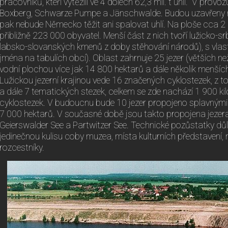
pracovníků, kteří vytěžili ve 4 dolech 62,3 mil. t uhlí. V provo
Boxberg, Schwarze Pumpe a Jänschwalde. Budou uzavřeny n
pak nebude Německo těžit ani spalovat uhlí. Na ploše cca 2 
přibližně 223 000 obyvatel. Menší část z nich tvoří lužicko-
labsko-slovanských kmenů z doby stěhování národů), s vlas
jména na tabulích obcí). Oblast zahrnuje 25 jezer (větších n
vodní plochou více jak 14 800 hektarů a dále několik menších j
Lužickou jezerní krajinou vede 16 značených cyklostezek, z t
a dále 7 tematických stezek, celkem se zde nachází 1 900 k
cyklostezek. V budoucnu bude 10 jezer propojeno splavnými 
7 000 hektarů. V současné době jsou takto propojena jezera
Geierswalder See a Partwitzer See. Technické pozůstatky důln
jedinečnou kulisu coby muzea, místa kulturních představení
rozcestníky.