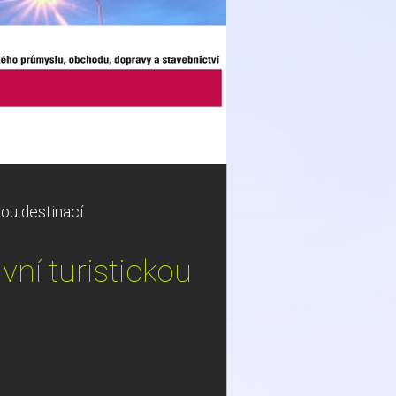
kou destinací
vní turistickou