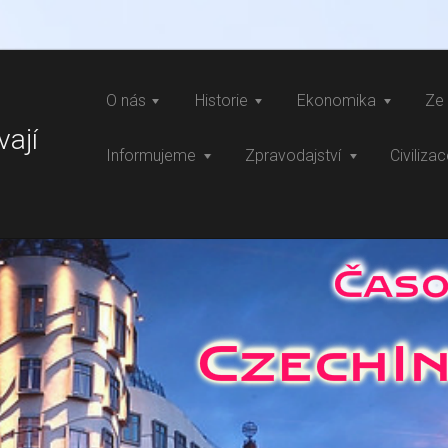
O nás
Historie
Ekonomika
Ze 
vají
Informujeme
Zpravodajství
Civiliza