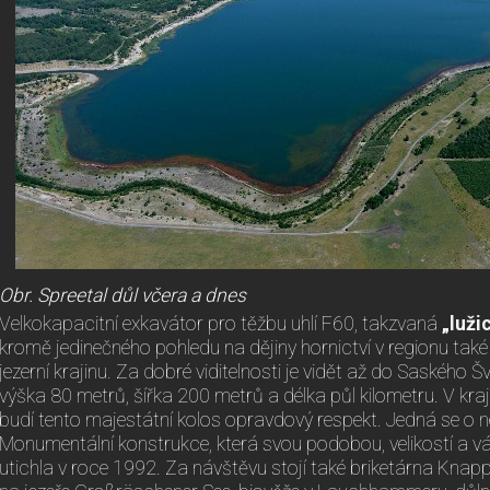
Obr. Spreetal důl včera a dnes
Velkokapacitní exkavátor pro těžbu uhlí F60, takzvaná
„luži
kromě jedinečného pohledu na dějiny hornictví v regionu také
jezerní krajinu. Za dobré viditelnosti je vidět až do Saského
výška 80 metrů, šířka 200 metrů a délka půl kilometru. V kraj
budí tento majestátní kolos opravdový respekt. Jedná se o ne
Monumentální konstrukce, která svou podobou, velikostí a vá
utichla v roce 1992. Za návštěvu stojí také briketárna Knap