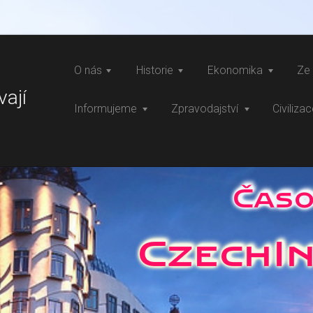
O nás
Historie
Ekonomika
Ze 
vají
Informujeme
Zpravodajství
Civiliza