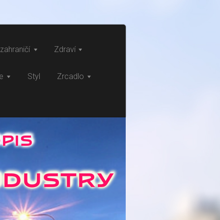
zahraničí
Zdraví
ce
Styl
Zrcadlo