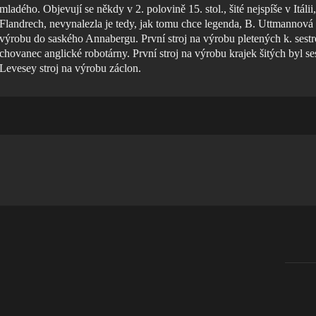
mladého. Objevují se někdy v 2. polovině 15. stol., šité nejspíše v Itálii
Flandrech, nevynalezla je tedy, jak tomu chce legenda, B. Uttmannová n
výrobu do saského Annabergu. První stroj na výrobu pletených k. sestroj
chovanec anglické robotárny. První stroj na výrobu krajek šitých byl ses
Levesey stroj na výrobu záclon.