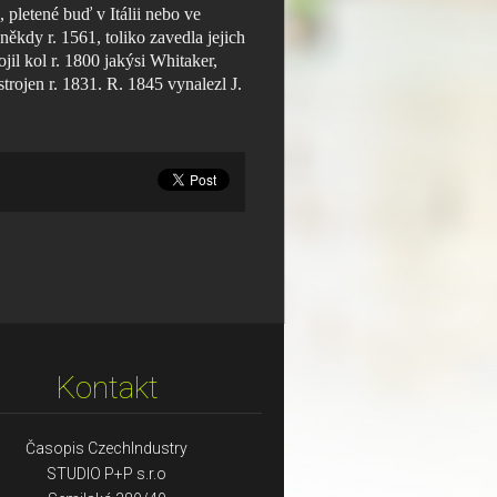
,, pletené buď v Itálii nebo ve
ěkdy r. 1561, toliko zavedla jejich
il kol r. 1800 jakýsi Whitaker,
trojen r. 1831. R. 1845 vynalezl J.
Kontakt
Časopis CzechIndustry
STUDIO P+P s.r.o